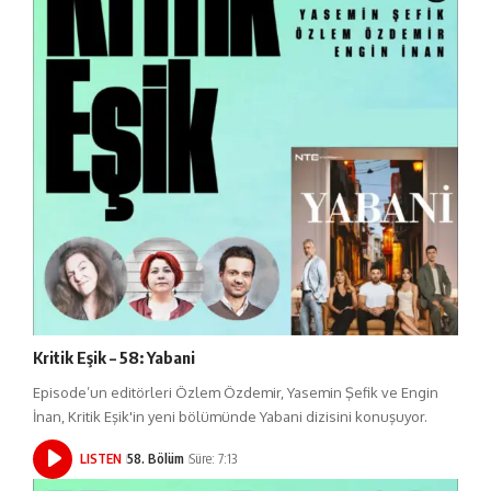
Kritik Eşik – 58: Yabani
Episode’un editörleri Özlem Özdemir, Yasemin Şefik ve Engin
İnan, Kritik Eşik'in yeni bölümünde Yabani dizisini konuşuyor.
LISTEN
58. Bölüm
Süre: 7:13