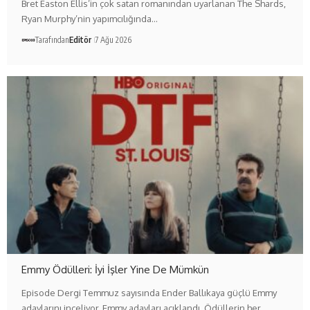
Bret Easton Ellis’in çok satan romanından uyarlanan The Shards,
Ryan Murphy’nin yapımcılığında…
Tarafından
Editör
7 Ağu 2026
Emmy Ödülleri: İyi İşler Yine De Mümkün
Episode Dergi Temmuz sayısında Ender Ballıkaya güçlü Emmy
adaylarını inceliyor. Emmy adayları açıklandı. Ödüllerin her…