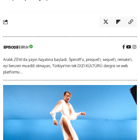
Editör
Aralık 2016'da yayın hayatına başladı. Spinoff'u, prequel'i, sequel'i, remake'i,
eşi benzeri muadili olmayan, Türkiye'nin tek DİZİ KÜLTÜRÜ dergisi ve web
platformu...