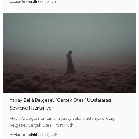
Tarafından
Editör
6 Ağu 2026
Yapay Zekâ Belgeseli ‘Gerçek Ötesi’ Uluslararası
Seyirciye Hazırlanıyor
Alkan Avcıoğlu'nun tamamı yapay zekâ araçlarıyla ürettiği
belgesel Gerçek Ötesi (Post Truth),…
Tarafından
Editör
6 Ağu 2026