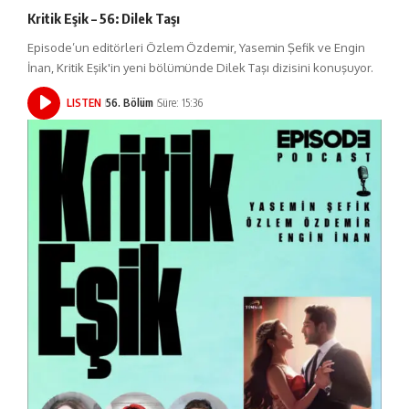
Kritik Eşik – 56: Dilek Taşı
Episode’un editörleri Özlem Özdemir, Yasemin Şefik ve Engin
İnan, Kritik Eşik'in yeni bölümünde Dilek Taşı dizisini konuşuyor.
LISTEN
56. Bölüm
Süre: 15:36