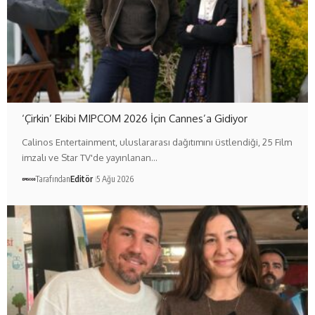
‘Çirkin’ Ekibi MIPCOM 2026 İçin Cannes’a Gidiyor
Calinos Entertainment, uluslararası dağıtımını üstlendiği, 25 Film
imzalı ve Star TV'de yayınlanan…
Tarafından
Editör
5 Ağu 2026