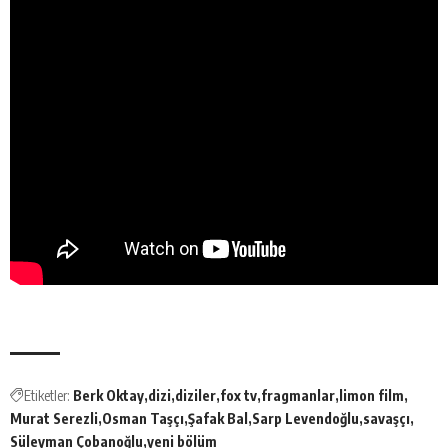
Etiketler:
Berk Oktay
dizi
diziler
fox tv
fragmanlar
limon film
Murat Serezli
Osman Taşçı
Şafak Bal
Sarp Levendoğlu
savaşçı
Süleyman Çobanoğlu
yeni bölüm