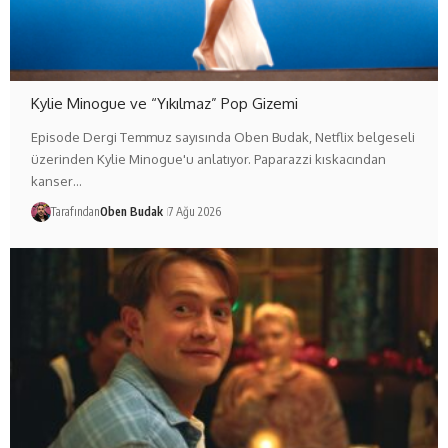
Kylie Minogue ve “Yıkılmaz” Pop Gizemi
Episode Dergi Temmuz sayısında Oben Budak, Netflix belgeseli
üzerinden Kylie Minogue'u anlatıyor. Paparazzi kıskacından
kanser…
Tarafından
Oben Budak
7 Ağu 2026