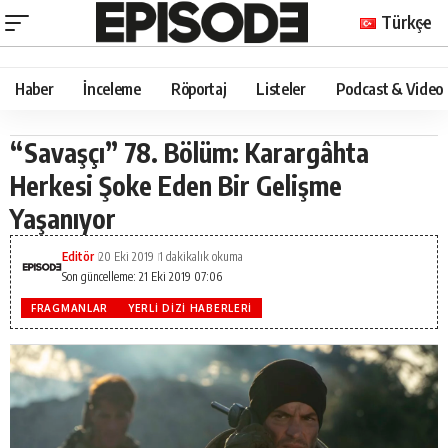
Türkçe
Haber
İnceleme
Röportaj
Listeler
Podcast & Video
“Savaşçı” 78. Bölüm: Karargâhta
Herkesi Şoke Eden Bir Gelişme
Yaşanıyor
Editör
20 Eki 2019
1 dakikalık okuma
Son güncelleme: 21 Eki 2019 07:06
FRAGMANLAR
YERLI DIZI HABERLERI