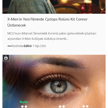
X-Men’in Yeni Filminde Cyclops Rolünü Kit Connor
Üstlenecek
MCU'nun (Marvel Sinematik Evreni) yakın gelecekteki planları
açısından X-Men külliyatı oldukça önemli…
Tarafından
Editör
7 Ağu 2026