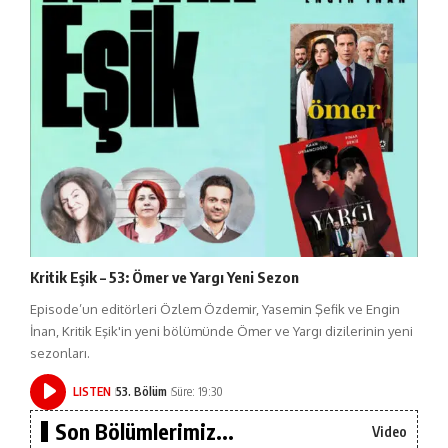
Kritik Eşik – 53: Ömer ve Yargı Yeni Sezon
Episode’un editörleri Özlem Özdemir, Yasemin Şefik ve Engin
İnan, Kritik Eşik'in yeni bölümünde Ömer ve Yargı dizilerinin yeni
sezonları.
LISTEN
53. Bölüm
Süre: 19:30
Son Bölümlerimiz...
Video