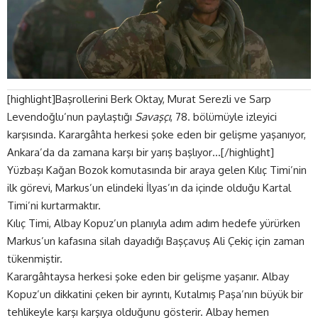
[highlight]Başrollerini Berk Oktay, Murat Serezli ve Sarp
Levendoğlu’nun paylaştığı
Savaşçı
, 78. bölümüyle izleyici
karşısında. Karargâhta herkesi şoke eden bir gelişme yaşanıyor,
Ankara’da da zamana karşı bir yarış başlıyor…[/highlight]
Yüzbaşı Kağan Bozok komutasında bir araya gelen Kılıç Timi’nin
ilk görevi, Markus’un elindeki İlyas’ın da içinde olduğu Kartal
Timi’ni kurtarmaktır.
Kılıç Timi, Albay Kopuz’un planıyla adım adım hedefe yürürken
Markus’un kafasına silah dayadığı Başçavuş Ali Çekiç için zaman
tükenmiştir.
Karargâhtaysa herkesi şoke eden bir gelişme yaşanır. Albay
Kopuz’un dikkatini çeken bir ayrıntı, Kutalmış Paşa’nın büyük bir
tehlikeyle karşı karşıya olduğunu gösterir. Albay hemen