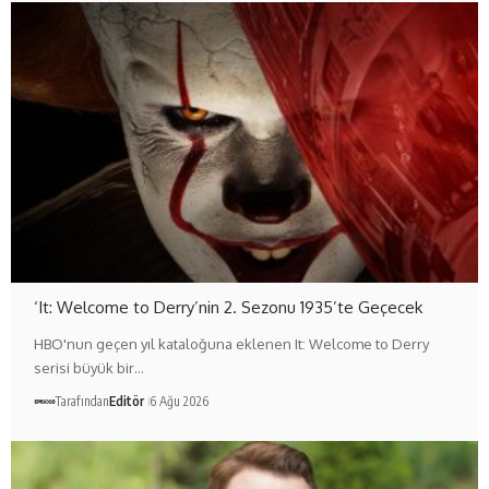
‘It: Welcome to Derry’nin 2. Sezonu 1935’te Geçecek
HBO'nun geçen yıl kataloğuna eklenen It: Welcome to Derry
serisi büyük bir…
Tarafından
Editör
6 Ağu 2026