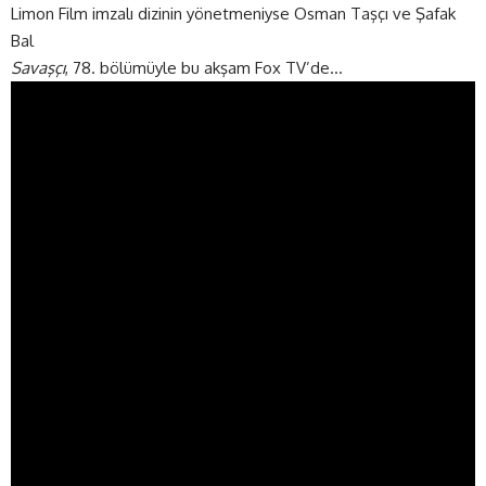
Limon Film imzalı dizinin yönetmeniyse Osman Taşçı ve Şafak
Bal
Savaşçı
, 78. bölümüyle bu akşam Fox TV’de…