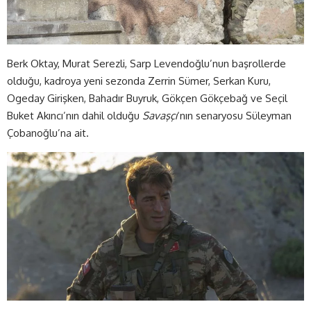
Berk Oktay, Murat Serezli, Sarp Levendoğlu’nun başrollerde
olduğu, kadroya yeni sezonda Zerrin Sümer, Serkan Kuru,
Ogeday Girişken, Bahadır Buyruk, Gökçen Gökçebağ ve Seçil
Buket Akıncı’nın dahil olduğu
Savaşçı
‘nın senaryosu Süleyman
Çobanoğlu’na ait.