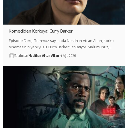
Komediden Korkuya: Curry Barker
Episode Dergi Temmuz sayısında Neslihan Atcan Altan, korku
sinemasının yeni yüzü Curry Barker'ı anlatıyor. Malumunuz,…
Tarafından
Neslihan Atcan Altan
4 Ağu 2026