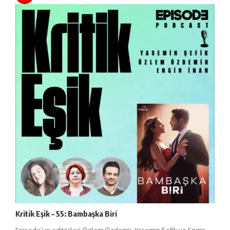
Kritik Eşik – 55: Bambaşka Biri
Episode’un editörleri Özlem Özdemir, Yasemin Şefik ve Engin