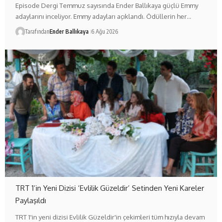
Episode Dergi Temmuz sayısında Ender Ballıkaya güçlü Emmy
adaylarını inceliyor. Emmy adayları açıklandı. Ödüllerin her…
Tarafından
Ender Ballıkaya
6 Ağu 2026
TRT 1’in Yeni Dizisi ‘Evlilik Güzeldir’ Setinden Yeni Kareler
Paylaşıldı
TRT 1'in yeni dizisi Evlilik Güzeldir'in çekimleri tüm hızıyla devam