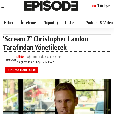
Türkçe
Haber
İnceleme
Röportaj
Listeler
Podcast & Video
‘Scream 7’ Christopher Landon
Tarafından Yönetilecek
Editör
3 Ağu 2023
1 dakikalık okuma
Son güncelleme: 3 Ağu 2023 14:25
SINEMA HABERLERI