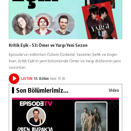
Kritik Eşik – 53: Ömer ve Yargı Yeni Sezon
Episode’un editörleri Özlem Özdemir, Yasemin Şefik ve Engin
İnan, Kritik Eşik'in yeni bölümünde Ömer ve Yargı dizilerinin yeni
sezonları.
LISTEN
53. Bölüm
Süre: 19:30
Son Bölümlerimiz...
Video