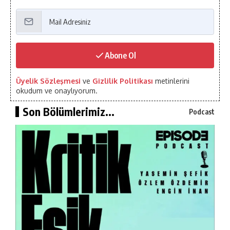
Abone Ol
Üyelik Sözleşmesi
ve
Gizlilik Politikası
metinlerini
okudum ve onaylıyorum.
Son Bölümlerimiz...
Podcast