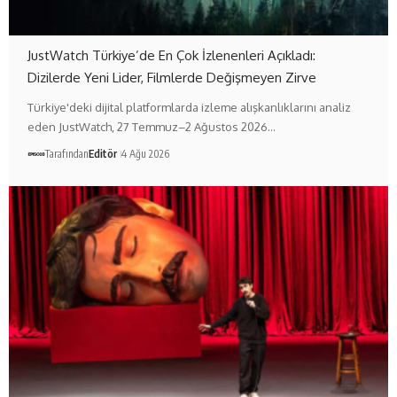
JustWatch Türkiye’de En Çok İzlenenleri Açıkladı:
Dizilerde Yeni Lider, Filmlerde Değişmeyen Zirve
Türkiye'deki dijital platformlarda izleme alışkanlıklarını analiz
eden JustWatch, 27 Temmuz–2 Ağustos 2026…
Tarafından
Editör
4 Ağu 2026