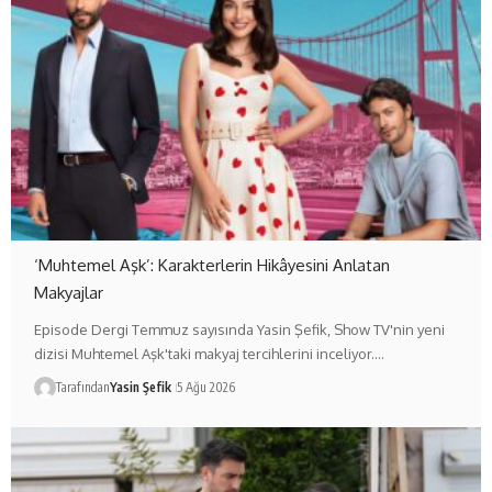
‘Muhtemel Aşk’: Karakterlerin Hikâyesini Anlatan
Makyajlar
Episode Dergi Temmuz sayısında Yasin Şefik, Show TV'nin yeni
dizisi Muhtemel Aşk'taki makyaj tercihlerini inceliyor.…
Tarafından
Yasin Şefik
5 Ağu 2026