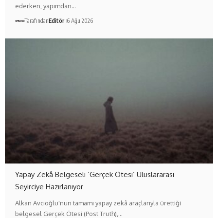
ederken, yapımdan…
Tarafından
Editör
6 Ağu 2026
Yapay Zekâ Belgeseli ‘Gerçek Ötesi’ Uluslararası
Seyirciye Hazırlanıyor
Alkan Avcıoğlu'nun tamamı yapay zekâ araçlarıyla ürettiği
belgesel Gerçek Ötesi (Post Truth),…