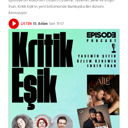
İnan, Kritik Eşik'in yeni bölümünde Bambaşka Biri dizisini
konuşuyor.
LISTEN
55. Bölüm
Süre: 19:07