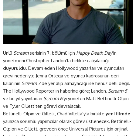
Ünlü
Scream
serisinin 7. bölümü için
Happy Death Day
’in
yönetmeni Christopher Landon’la birlikte çalışılacağı
duyuruldu
. Devam eden Hollywood yazarları ve oyuncuları
grevi nedeniyle Jenna Ortega ve oyuncu kadrosunun geri
kalanının
Scream 7
’de yer alıp almayacağı ise henüz belli değil.
The Hollywood Reporter’ın haberine göre; Landon,
Scream 5
ve bu yıl yayınlanan
Scream 6
‘yı yöneten Matt Bettinelli-Olpin
ve Tyler Gillett’ten görevi devralacak.
Bettinelli-Olpin ve Gillett, Chad Villella’yla birlikte
yeni filmde
yalnızca sorumlu yapımcılar olarak görev üstlenecek. Bettinelli-
Olpion ve Gillett, grevden önce Universal Pictures için orijinal