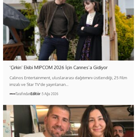
‘Çirkin’ Ekibi MIPCOM 2026 İçin Cannes’a Gidiyor
Calinos Entertainment, uluslararası dağıtımını üstlendiği, 25 Film
imzalı ve Star TV'de yayınlanan…
Tarafından
Editör
5 Ağu 2026