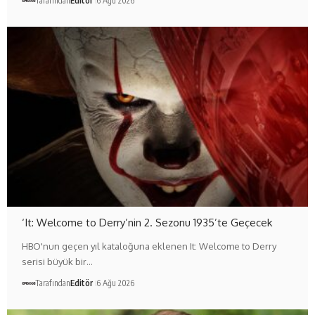
Tarafından
Editör
6 Ağu 2026
‘It: Welcome to Derry’nin 2. Sezonu 1935’te Geçecek
HBO'nun geçen yıl kataloğuna eklenen It: Welcome to Derry
serisi büyük bir…
Tarafından
Editör
6 Ağu 2026