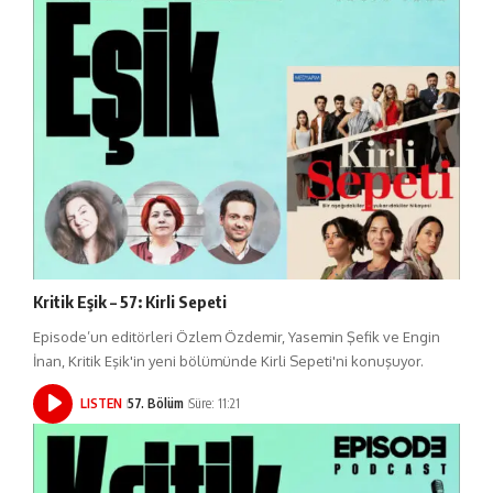
Kritik Eşik – 57: Kirli Sepeti
Episode’un editörleri Özlem Özdemir, Yasemin Şefik ve Engin
İnan, Kritik Eşik'in yeni bölümünde Kirli Sepeti'ni konuşuyor.
LISTEN
57. Bölüm
Süre: 11:21