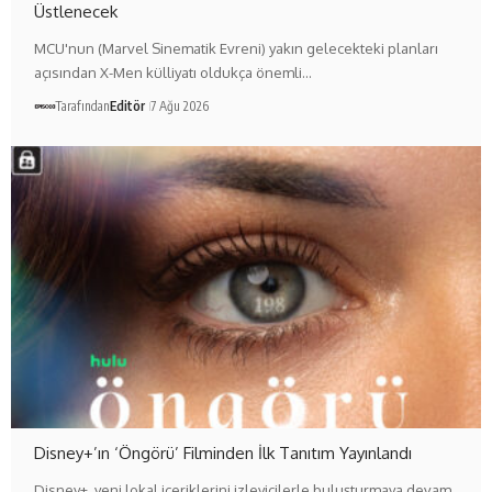
Üstlenecek
MCU'nun (Marvel Sinematik Evreni) yakın gelecekteki planları
açısından X-Men külliyatı oldukça önemli…
Tarafından
Editör
7 Ağu 2026
Disney+’ın ‘Öngörü’ Filminden İlk Tanıtım Yayınlandı
Disney+, yeni lokal içeriklerini izleyicilerle buluşturmaya devam