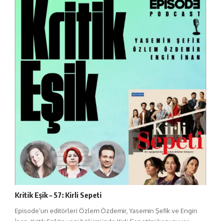
Kritik Eşik – 57: Kirli Sepeti
Episode’un editörleri Özlem Özdemir, Yasemin Şefik ve Engin