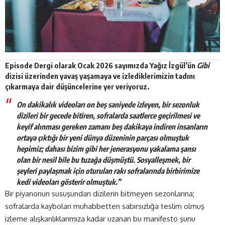
Episode Dergi olarak
Ocak 2026
sayımızda Yağız İzgül’ün
Gibi
dizisi üzerinden yavaş yaşamaya ve izlediklerimizin tadını
çıkarmaya dair düşüncelerine yer veriyoruz.
On dakikalık videoları on beş saniyede izleyen, bir sezonluk
dizileri bir gecede bitiren, sofralarda saatlerce geçirilmesi ve
keyif alınması gereken zamanı beş dakikaya indiren insanların
ortaya çıktığı bir yeni dünya düzeninin parçası olmuştuk
hepimiz; dahası bizim gibi her jenerasyonu yakalama şansı
olan bir nesil bile bu tuzağa düşmüştü. Sosyalleşmek, bir
şeyleri paylaşmak için oturulan rakı sofralarında birbirimize
kedi videoları gösterir olmuştuk.”
Bir piyanonun susuşundan dizilerin bitmeyen sezonlarına;
sofralarda kaybolan muhabbetten sabırsızlığa teslim olmuş
izleme alışkanlıklarımıza kadar uzanan bu manifesto şunu