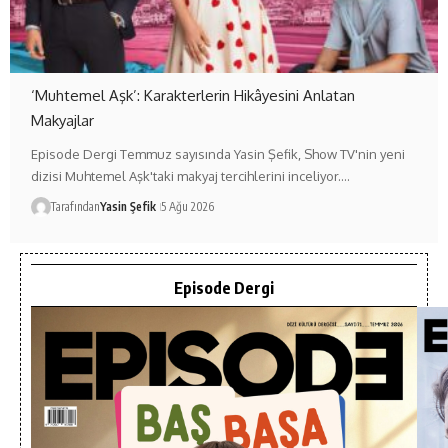
‘Muhtemel Aşk’: Karakterlerin Hikâyesini Anlatan
Makyajlar
Episode Dergi Temmuz sayısında Yasin Şefik, Show TV'nin yeni
dizisi Muhtemel Aşk'taki makyaj tercihlerini inceliyor.…
Tarafından
Yasin Şefik
5 Ağu 2026
Episode Dergi