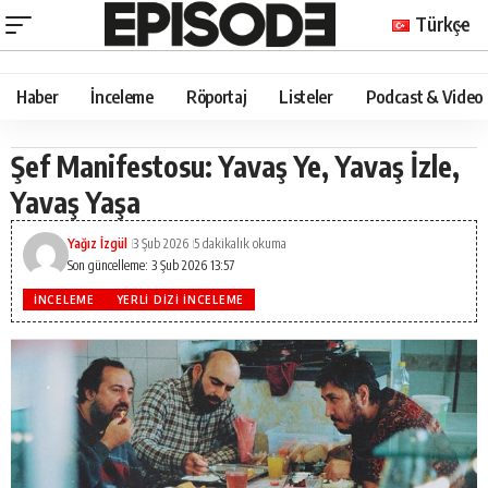
Türkçe
Haber
İnceleme
Röportaj
Listeler
Podcast & Video
Şef Manifestosu: Yavaş Ye, Yavaş İzle,
Yavaş Yaşa
Yağız İzgül
3 Şub 2026
5 dakikalık okuma
Son güncelleme: 3 Şub 2026 13:57
İNCELEME
YERLI DIZI İNCELEME