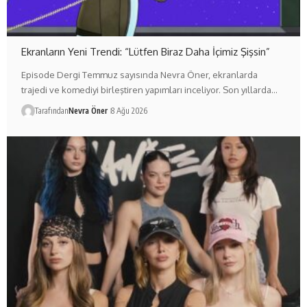
Ekranların Yeni Trendi: “Lütfen Biraz Daha İçimiz Şişsin”
Episode Dergi Temmuz sayısında Nevra Öner, ekranlarda
trajedi ve komediyi birleştiren yapımları inceliyor. Son yıllarda…
Tarafından
Nevra Öner
8 Ağu 2026