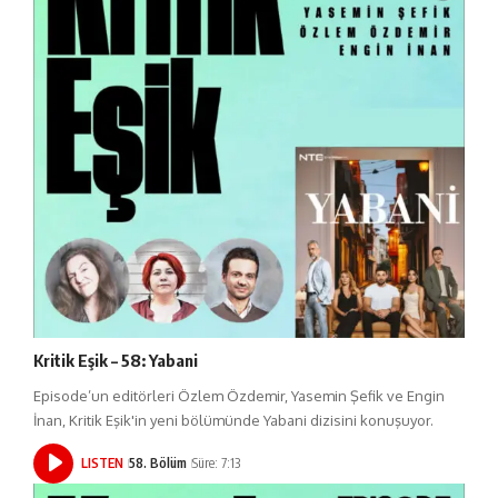
Kritik Eşik – 58: Yabani
Episode’un editörleri Özlem Özdemir, Yasemin Şefik ve Engin
İnan, Kritik Eşik'in yeni bölümünde Yabani dizisini konuşuyor.
LISTEN
58. Bölüm
Süre: 7:13