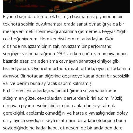
Piyano başında oturup tek bir tuşa basmamak, piyanodan bir
tek nota sesinin duyulmaması, orada sanat olmadığı ya da bir
mesaj verilmek istenmediği anlamına gelmemeli. Feyyaz Yiğit’i
çok beğeniyorum. Hem kendisi hem rol arkadaşları
Gibi
dizisinde muazzam bir mizah, muazzam bir performans
sergiliyor ve buna rağmen
Gibi
izlerken çoğu zaman piyanonun
başında eser icra eden ama çalmayan sanatçıyı dinliyor gibi
hissediyorum. Oyuncular ortada, mizah ortada, oyun ortada ama
akmıyor. Bir notadan diğerine geçinceye kadar derin bir sessizlik
var ve benim buna ayıracak sabrım kalmamış.
Bu hislerimi bir arkadaşıma anlattığımda şu zamana kadar
aldığım en güzel cevaplardan, derslerden birini aldım. Müziği
olmayan piyano eserini dinler gibi o anlardan keyif almak
gerektiğini, acelemiz olmadığını ve hatta o yavaşlığından dolayı
diziyi ayrıca sevdiğini, keyfi uzatmanın bir adabı olduğunu bana
söylediğinde ne kadar kabul etmesem de bir anda ben de o