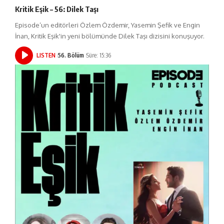
Kritik Eşik – 56: Dilek Taşı
Episode’un editörleri Özlem Özdemir, Yasemin Şefik ve Engin
İnan, Kritik Eşik'in yeni bölümünde Dilek Taşı dizisini konuşuyor.
LISTEN
56. Bölüm
Süre: 15:36