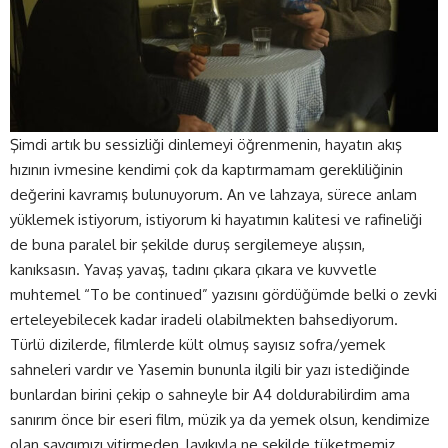
Şimdi artık bu sessizliği dinlemeyi öğrenmenin, hayatın akış
hızının ivmesine kendimi çok da kaptırmamam gerekliliğinin
değerini kavramış bulunuyorum. An ve lahzaya, sürece anlam
yüklemek istiyorum, istiyorum ki hayatımın kalitesi ve rafineliği
de buna paralel bir şekilde duruş sergilemeye alışsın,
kanıksasın. Yavaş yavaş, tadını çıkara çıkara ve kuvvetle
muhtemel “To be continued” yazısını gördüğümde belki o zevki
erteleyebilecek kadar iradeli olabilmekten bahsediyorum.
Türlü dizilerde, filmlerde kült olmuş sayısız sofra/yemek
sahneleri vardır ve Yasemin bununla ilgili bir yazı istediğinde
bunlardan birini çekip o sahneyle bir A4 doldurabilirdim ama
sanırım önce bir eseri film, müzik ya da yemek olsun, kendimize
olan saygımızı yitirmeden, layıkıyla ne şekilde tüketmemiz