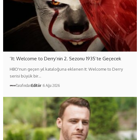
‘It: Welcome to Derry’nin 2. Sezonu 1935’te Geçecek
HBO'nun geçen yıl kataloğuna eklenen It: Welcome to Derry
serisi büyük bir…
Tarafından
Editör
6 Ağu 2026