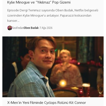
Kylie Minogue ve “Yıkılmaz” Pop Gizemi
Episode Dergi Temmuz sayısında Oben Budak, Netflix belgeseli
üzerinden Kylie Minogue'u anlatıyor. Paparazzi kıskacından
kanser…
Tarafından
Oben Budak
7 Ağu 2026
X-Men’in Yeni Filminde Cyclops Rolünü Kit Connor