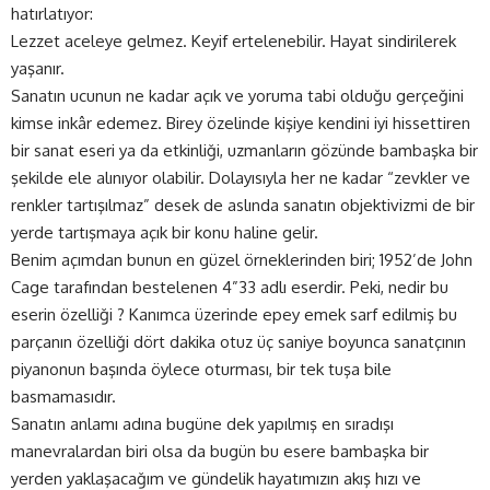
hatırlatıyor:
Lezzet aceleye gelmez. Keyif ertelenebilir. Hayat sindirilerek
yaşanır.
Sanatın ucunun ne kadar açık ve yoruma tabi olduğu gerçeğini
kimse inkâr edemez. Birey özelinde kişiye kendini iyi hissettiren
bir sanat eseri ya da etkinliği, uzmanların gözünde bambaşka bir
şekilde ele alınıyor olabilir. Dolayısıyla her ne kadar “zevkler ve
renkler tartışılmaz” desek de aslında sanatın objektivizmi de bir
yerde tartışmaya açık bir konu haline gelir.
Benim açımdan bunun en güzel örneklerinden biri; 1952’de John
Cage tarafından bestelenen 4”33 adlı eserdir. Peki, nedir bu
eserin özelliği ? Kanımca üzerinde epey emek sarf edilmiş bu
parçanın özelliği dört dakika otuz üç saniye boyunca sanatçının
piyanonun başında öylece oturması, bir tek tuşa bile
basmamasıdır.
Sanatın anlamı adına bugüne dek yapılmış en sıradışı
manevralardan biri olsa da bugün bu esere bambaşka bir
yerden yaklaşacağım ve gündelik hayatımızın akış hızı ve