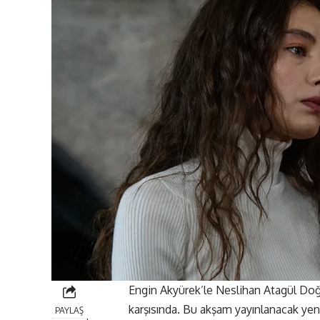
Engin Akyürek’le Neslihan Atagül Do
karşısında. Bu akşam yayınlanacak yeni
PAYLAŞ