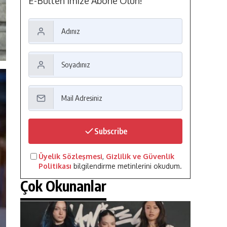
E-Bülten'imize Abone Olun!
Subscribe
Üyelik Sözleşmesi
,
Gizlilik ve Güvenlik
Politikası
bilgilendirme metinlerini okudum.
Çok Okunanlar