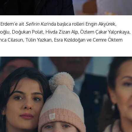
 Erdem’e ait
Sefirin Kızı
‘nda başlıca rolleri Engin Akyürek,
roğlu, Doğukan Polat, Hivda Zizan Alp, Özlem Çakar Yalçınkaya,
ca Cilasun, Tülin Yazkan, Esra Kızıldoğan ve Cemre Öktem