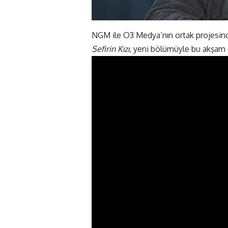
NGM ile O3 Medya’nın ortak projesi
Sefirin Kızı
, yeni bölümüyle bu akşam