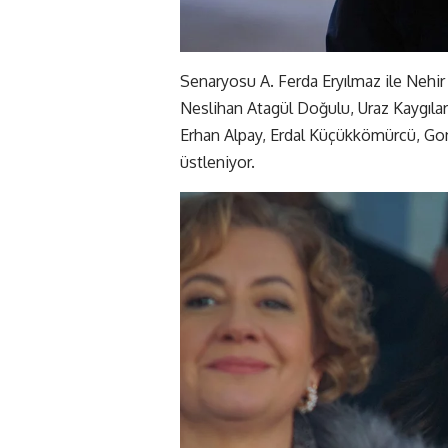
Senaryosu A. Ferda Eryılmaz ile Nehir
Neslihan Atagül Doğulu, Uraz Kaygıla
Erhan Alpay, Erdal Küçükkömürcü, Gon
üstleniyor.