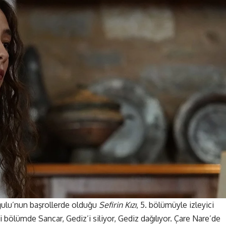
ğulu’nun başrollerde olduğu
Sefirin Kızı
, 5. bölümüyle izleyici
 bölümde Sancar, Gediz’i siliyor, Gediz dağılıyor. Çare Nare’de