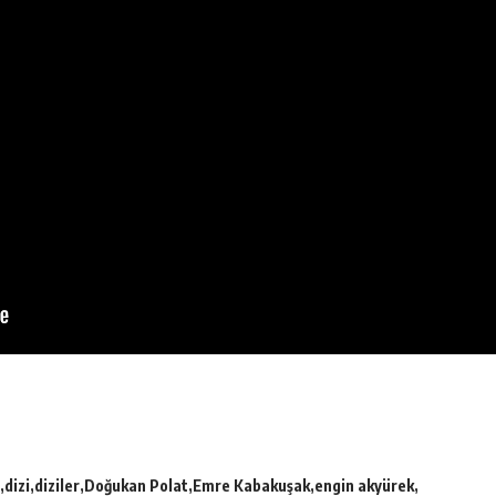
dizi
diziler
Doğukan Polat
Emre Kabakuşak
engin akyürek