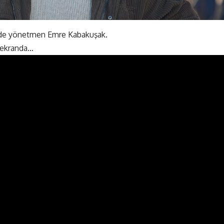
nde yönetmen Emre Kabakuşak.
 ekranda…