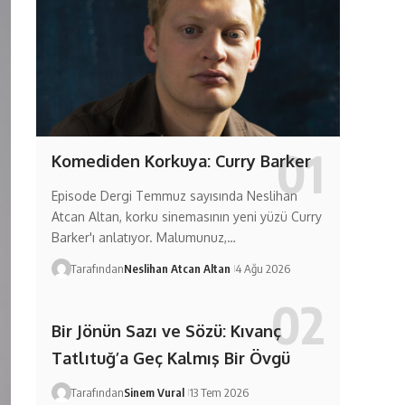
Komediden Korkuya: Curry Barker
Episode Dergi Temmuz sayısında Neslihan
Atcan Altan, korku sinemasının yeni yüzü Curry
Barker'ı anlatıyor. Malumunuz,…
Tarafından
Neslihan Atcan Altan
4 Ağu 2026
Bir Jönün Sazı ve Sözü: Kıvanç
Tatlıtuğ’a Geç Kalmış Bir Övgü
Tarafından
Sinem Vural
13 Tem 2026