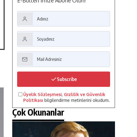
E-Bülten'imize Abone Olun!
Subscribe
Üyelik Sözleşmesi
,
Gizlilik ve Güvenlik
Politikası
bilgilendirme metinlerini okudum.
Çok Okunanlar