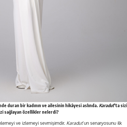
inde duran bir kadının ve ailesinin hikâyesi aslında.
Karadut
’ta siz
zi sağlayan özellikler nelerdi?
inlemeyi ve izlemeyi sevmişimdir.
Karadut
’un senaryosunu ilk