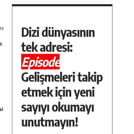
Dizi dünyasının
nı
tek adresi:
ız
Episode
Gelişmeleri takip
etmek için yeni
sayıyı okumayı
si
unutmayın!