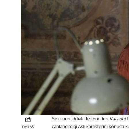
Sezonun iddialı dizilerinden
Karadut
’
canlandırdığı Aslı karakterini konuştu
PAYLAŞ