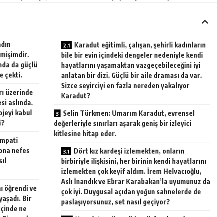
adın
Karadut eğitimli, çalışan, şehirli kadınların
vmişimdir.
bile bir evin içindeki dengeler nedeniyle kendi
mda da güçlü
hayatlarını yaşamaktan vazgeçebileceğini iyi
e çekti.
anlatan bir dizi. Güçlü bir aile draması da var.
Sizce seyirciyi en fazla nereden yakalıyor
arı üzerinde
Karadut?
esi aslında.
ojeyi kabul
Selin Türkmen: Umarım Karadut, evrensel
i?
değerleriyle sınırları aşarak geniş bir izleyici
kitlesine hitap eder.
empati
 ona nefes
Dört kız kardeşi izlemekten, onların
sıl
birbiriyle ilişkisini, her birinin kendi hayatlarını
izlemekten çok keyif aldım. İrem Helvacıoğlu,
Aslı İnandık ve Ebrar Karabakan’la uyumunuz da
nı öğrendi ve
çok iyi. Duygusal açıdan yoğun sahnelerde de
yaşadı. Bir
paslaşıyorsunuz, set nasıl geçiyor?
içinde ne