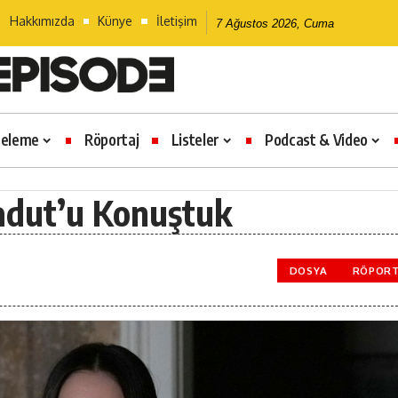
Hakkımızda
Künye
İletişim
7 Ağustos 2026, Cuma
celeme
Röportaj
Listeler
Podcast & Video
radut’u Konuştuk
DOSYA
RÖPORT