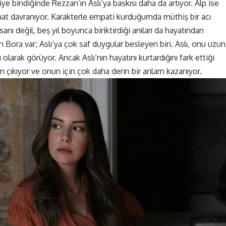
diye bindiğinde Rezzan’ın Aslı’ya baskısı daha da artıyor. Alp ise
hat davranıyor. Karakterle empati kurduğumda müthiş bir acı
anı değil, beş yıl boyunca biriktirdiği anıları da hayatından
 Bora var; Aslı’ya çok saf duygular besleyen biri. Aslı, onu uzun
 olarak görüyor. Ancak Aslı’nın hayatını kurtardığını fark ettiği
 çıkıyor ve onun için çok daha derin bir anlam kazanıyor.