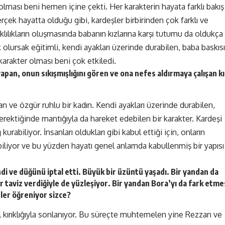
ması beni hemen içine çekti. Her karakterin hayata farklı bakış
erçek hayatta olduğu gibi, kardeşler birbirinden çok farklı ve
klılıkların oluşmasında babanın kızlarına karşı tutumu da oldukça
 olursak eğitimli, kendi ayakları üzerinde durabilen, baba baskısı
karakter olması beni çok etkiledi.
yapan, onun sıkışmışlığını gören ve ona nefes aldırmaya çalışan k
n ve özgür ruhlu bir kadın. Kendi ayakları üzerinde durabilen,
rektiğinde mantığıyla da hareket edebilen bir karakter. Kardeşi
kurabiliyor. İnsanları oldukları gibi kabul ettiği için, onların
 biliyor ve bu yüzden hayatı genel anlamda kabullenmiş bir yapısı
ndi ve düğünü iptal etti. Büyük bir üzüntü yaşadı. Bir yandan da
ar taviz verdiğiyle de yüzleşiyor. Bir yandan Bora’yı da fark etme
neler öğreniyor sizce?
ayal kırıklığıyla sonlanıyor. Bu süreçte muhtemelen yine Rezzan ve