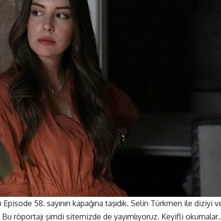
u
Episode 58.
sayının kapağına taşıdık. Selin Türkmen ile diziyi v
k. Bu röportajı şimdi sitemizde de yayımlıyoruz. Keyifli okumalar