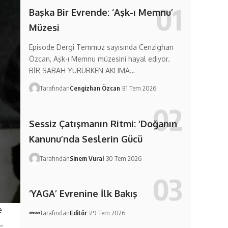
Başka Bir Evrende: ‘Aşk-ı Memnu’
Müzesi
Episode Dergi Temmuz sayısında Cenzighan
Özcan, Aşk-ı Memnu müzesini hayal ediyor.
BİR SABAH YÜRÜRKEN AKLIMA…
Tarafından
Cengizhan Özcan
31 Tem 2026
Sessiz Çatışmanın Ritmi: ‘Doğanın
Kanunu’nda Seslerin Gücü
Tarafından
Sinem Vural
30 Tem 2026
‘YAGA’ Evrenine İlk Bakış
e
Tarafından
Editör
29 Tem 2026
…