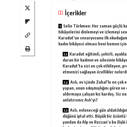
İçerikler
Selin Türkmen: Her zaman güçlü k
hikâyelerini dinlemeyi ve izlemeyi se
Karadut’un senaryosunu ilk okuduğu
kadın hikâyesi olması beni hemen için
Karadut eğitimli, şehirli, ayakl
duran bir kadının ve ailesinin hikây
Karadut’ta sizi en çok etkileyen, pr
etmenizi sağlayan özellikler nelerd
Aslı, ev içinde Zuhal’le en çok 
yapan, onun sıkışmışlığını gören ve
aldırmaya çalışan kız kardeş. Siz na
anlatırsınız Aslı’yı?
Aslı, evleneceği gün aldatıldığı
düğünü iptal etti. Büyük bir üzüntü 
yandan da Alp ve Rezzan’a bu ilişki 