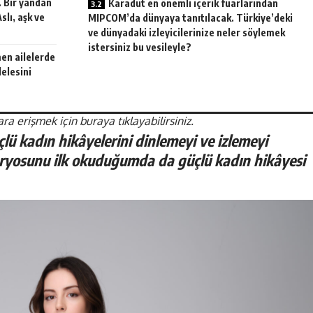
. Bir yandan
Karadut en önemli içerik fuarlarından
slı, aşk ve
MIPCOM’da dünyaya tanıtılacak. Türkiye’deki
ve dünyadaki izleyicilerinize neler söylemek
istersiniz bu vesileyle?
en ailelerde
elesini
a erişmek için buraya tıklayabilirsiniz.
ü kadın hikâyelerini dinlemeyi ve izlemeyi
ryosunu ilk okuduğumda da güçlü kadın hikâyesi