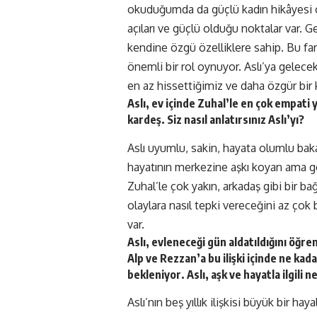
okuduğumda da güçlü kadın hikâyesi ol
açıları ve güçlü olduğu noktalar var. G
kendine özgü özelliklere sahip. Bu far
önemli bir rol oynuyor. Aslı’ya gelecek
en az hissettiğimiz ve daha özgür bir 
Aslı, ev içinde Zuhal’le en çok empati 
kardeş. Siz nasıl anlatırsınız Aslı’yı?
Aslı uyumlu, sakin, hayata olumlu baka
hayatının merkezine aşkı koyan ama ge
Zuhal’le çok yakın, arkadaş gibi bir bağ 
olaylara nasıl tepki vereceğini az çok
var.
Aslı, evleneceği gün aldatıldığını öğre
Alp ve Rezzan’a bu ilişki içinde ne kad
bekleniyor. Aslı, aşk ve hayatla ilgili 
Aslı’nın beş yıllık ilişkisi büyük bir h