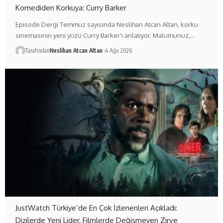
Komediden Korkuya: Curry Barker
Episode Dergi Temmuz sayısında Neslihan Atcan Altan, korku
sinemasının yeni yüzü Curry Barker'ı anlatıyor. Malumunuz,…
Tarafından
Neslihan Atcan Altan
4 Ağu 2026
JustWatch Türkiye’de En Çok İzlenenleri Açıkladı:
Dizilerde Yeni Lider, Filmlerde Değişmeyen Zirve