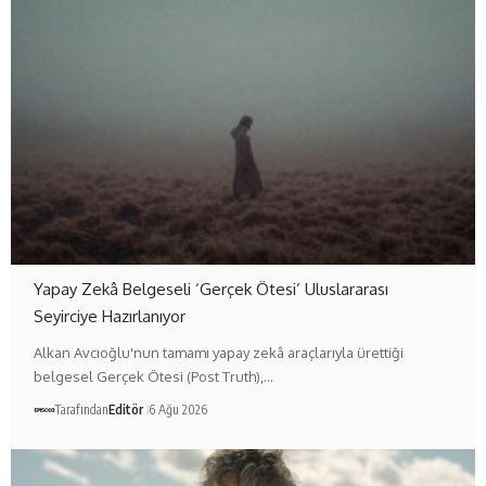
Yapay Zekâ Belgeseli ‘Gerçek Ötesi’ Uluslararası
Seyirciye Hazırlanıyor
Alkan Avcıoğlu'nun tamamı yapay zekâ araçlarıyla ürettiği
belgesel Gerçek Ötesi (Post Truth),…
Tarafından
Editör
6 Ağu 2026