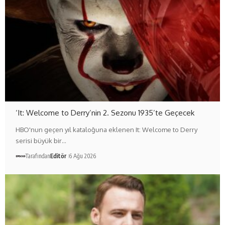
‘It: Welcome to Derry’nin 2. Sezonu 1935’te Geçecek
HBO'nun geçen yıl kataloğuna eklenen It: Welcome to Derry
serisi büyük bir…
Tarafından
Editör
6 Ağu 2026