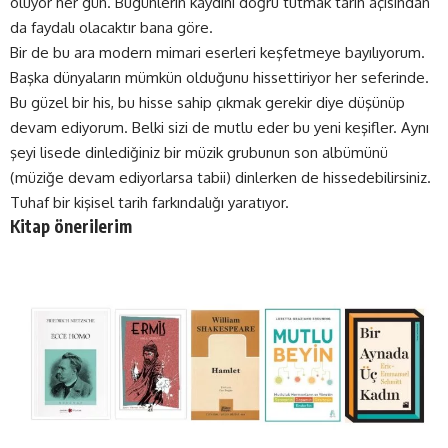
oluyor her gün. Bugünlerin kaydını doğru tutmak tarih açısından
da faydalı olacaktır bana göre.
Bir de bu ara modern mimari eserleri keşfetmeye bayılıyorum.
Başka dünyaların mümkün olduğunu hissettiriyor her seferinde.
Bu güzel bir his, bu hisse sahip çıkmak gerekir diye düşünüp
devam ediyorum. Belki sizi de mutlu eder bu yeni keşifler. Aynı
şeyi lisede dinlediğiniz bir müzik grubunun son albümünü
(müziğe devam ediyorlarsa tabii) dinlerken de hissedebilirsiniz.
Tuhaf bir kişisel tarih farkındalığı yaratıyor.
Kitap önerilerim