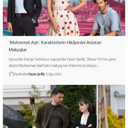
‘Muhtemel Aşk’: Karakterlerin Hikâyesini Anlatan
Makyajlar
Episode Dergi Temmuz sayısında Yasin Şefik, Show TV'nin yeni
dizisi Muhtemel Aşk'taki makyaj tercihlerini inceliyor.…
Tarafından
Yasin Şefik
5 Ağu 2026