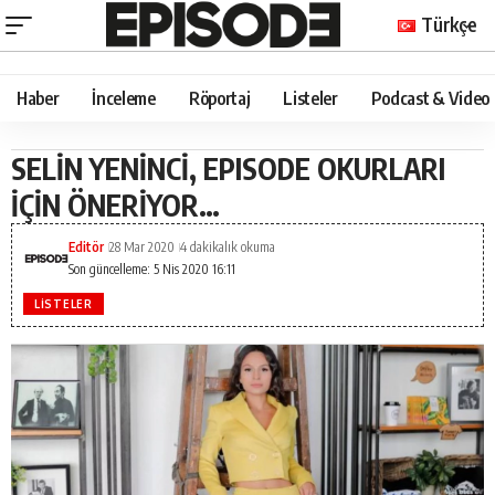
Türkçe
Haber
İnceleme
Röportaj
Listeler
Podcast & Video
SELİN YENİNCİ, EPISODE OKURLARI
İÇİN ÖNERİYOR…
Editör
28 Mar 2020
4 dakikalık okuma
Son güncelleme: 5 Nis 2020 16:11
LISTELER