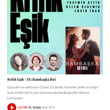
Kritik Eşik – 55: Bambaşka Biri
Episode’un editörleri Özlem Özdemir, Yasemin Şefik ve Engin
İnan, Kritik Eşik'in yeni bölümünde Bambaşka Biri dizisini
konuşuyor.
LISTEN
55. Bölüm
Süre: 19:07