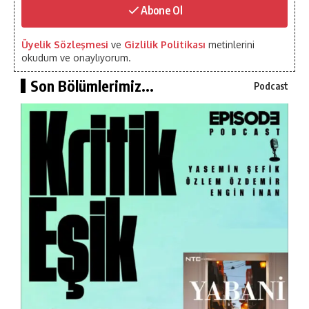
Abone Ol
Üyelik Sözleşmesi
ve
Gizlilik Politikası
metinlerini
okudum ve onaylıyorum.
Son Bölümlerimiz...
Podcast