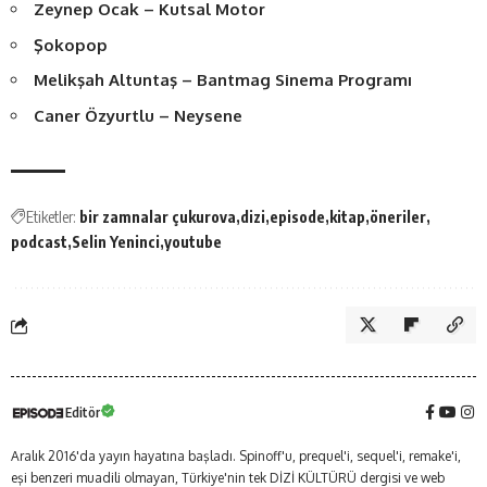
Zeynep Ocak – Kutsal Motor
Şokopop
Melikşah Altuntaş – Bantmag Sinema Programı
Caner Özyurtlu – Neysene
Etiketler:
bir zamnalar çukurova
dizi
episode
kitap
öneriler
podcast
Selin Yeninci
youtube
Editör
Aralık 2016'da yayın hayatına başladı. Spinoff'u, prequel'i, sequel'i, remake'i,
eşi benzeri muadili olmayan, Türkiye'nin tek DİZİ KÜLTÜRÜ dergisi ve web