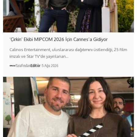
‘Çirkin’ Ekibi MIPCOM 2026 İçin Cannes’a Gidiyor
Calinos Entertainment, uluslararası dağıtımını üstlendiği, 25 Film
imzalı ve Star TV'de yayınlanan…
Tarafından
Editör
5 Ağu 2026