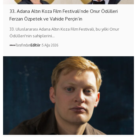
33. Adana Altın Koza Film Festivali’nde Onur Ödülleri
Ferzan Özpetek ve Vahide Perçin’in
33. Uluslararası Adana Altın Koza Film Festivali, bu yılki Onur
Ödülleri'nin sahiplerini…
Tarafından
Editör
5 Ağu 2026