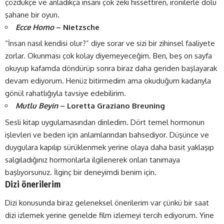
çözdükçe ve anladıkça insanı çok zeki hissettiren, ironilerle dolu
şahane bir oyun.
Ecce Homo
– Nietzsche
“İnsan nasıl kendisi olur?” diye sorar ve sizi bir zihinsel faaliyete
zorlar. Okunması çok kolay diyemeyeceğim. Ben, beş on sayfa
okuyup kafamda döndürüp sonra biraz daha geriden başlayarak
devam ediyorum. Henüz bitirmedim ama okuduğum kadarıyla
gönül rahatlığıyla tavsiye edebilirim.
Mutlu Beyin
– Loretta Graziano Breuning
Sesli kitap uygulamasından dinledim. Dört temel hormonun
işlevleri ve beden için anlamlarından bahsediyor. Düşünce ve
duygulara kapılıp sürüklenmek yerine olaya daha basit yaklaşıp
salgıladığınız hormonlarla ilgilenerek onları tanımaya
başlıyorsunuz. İlginç bir deneyimdi benim için.
Dizi önerilerim
Dizi konusunda biraz geleneksel önerilerim var çünkü bir saat
dizi izlemek yerine genelde film izlemeyi tercih ediyorum. Yine