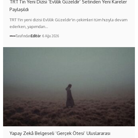
TRT 1’in Yeni Dizisi ‘Evlilik Güzeldir’ Setinden Yeni Kareler
Paylaşıldı
TRT 1'in yeni dizisi Evlilik Güzeldir'in çekimleri tüm hızıyla devam
ederken, yapımdan…
Tarafından
Editör
6 Ağu 2026
Yapay Zekâ Belgeseli ‘Gerçek Ötesi’ Uluslararası