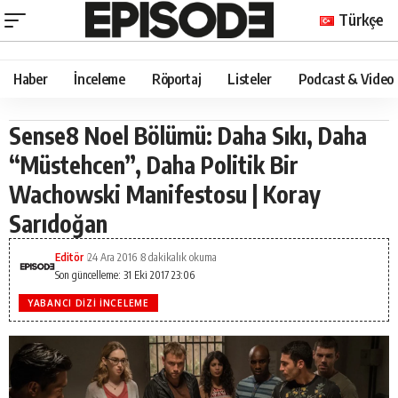
Türkçe
Haber
İnceleme
Röportaj
Listeler
Podcast & Video
Sense8 Noel Bölümü: Daha Sıkı, Daha
“Müstehcen”, Daha Politik Bir
Wachowski Manifestosu | Koray
Sarıdoğan
Editör
24 Ara 2016
8 dakikalık okuma
Son güncelleme: 31 Eki 2017 23:06
YABANCI DIZI İNCELEME