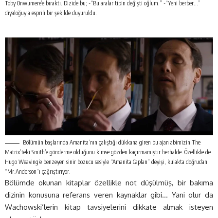
Toby Onwumere’e bıraktı. Dizide bu; -“Bu aralar tipin değişti oğlum.” -“Yeni berber…”
diyaloğuyla esprili bir şekilde duyuruldu.
Bölümün başlarında Amanita’nın çalıştığı dükkana giren bu ajan abimizin The
Matrix’teki Smith’e gönderme olduğunu kimse gözden kaçırmamıştır herhalde. Özellikle de
Hugo Weaving’e benzeyen sinir bozucu sesiyle “Amanita Caplan” deyişi, kulakta doğrudan
“Mr.Anderson”ı çağrıştırıyor.
Bölümde okunan kitaplar özellikle not düşülmüş, bir bakıma
dizinin konusuna referans veren kaynaklar gibi… Yani olur da
Wachowski’lerin kitap tavsiyelerini dikkate almak isteyen