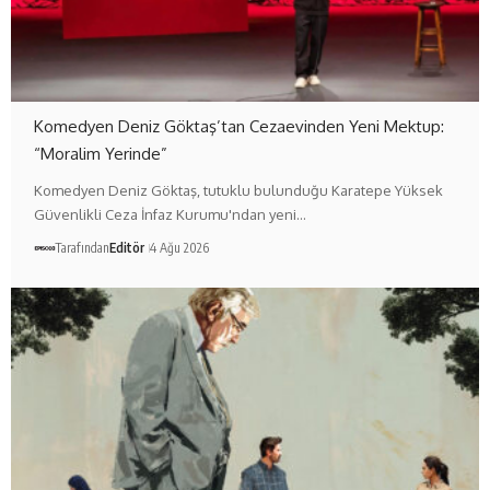
Komedyen Deniz Göktaş’tan Cezaevinden Yeni Mektup:
“Moralim Yerinde”
Komedyen Deniz Göktaş, tutuklu bulunduğu Karatepe Yüksek
Güvenlikli Ceza İnfaz Kurumu'ndan yeni…
Tarafından
Editör
4 Ağu 2026