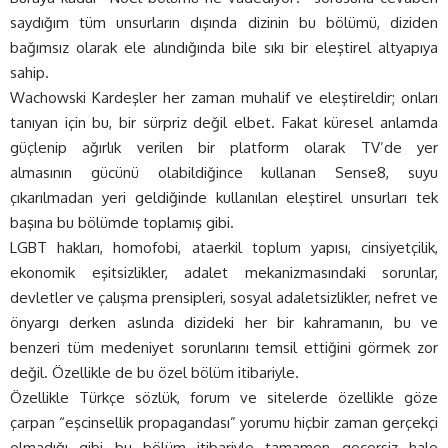
saydığım tüm unsurların dışında dizinin bu bölümü, diziden
bağımsız olarak ele alındığında bile sıkı bir eleştirel altyapıya
sahip.
Wachowski Kardeşler her zaman muhalif ve eleştireldir; onları
tanıyan için bu, bir sürpriz değil elbet. Fakat küresel anlamda
güçlenip ağırlık verilen bir platform olarak TV’de yer
almasının gücünü olabildiğince kullanan Sense8, suyu
çıkarılmadan yeri geldiğinde kullanılan eleştirel unsurları tek
başına bu bölümde toplamış gibi.
LGBT hakları, homofobi, ataerkil toplum yapısı, cinsiyetçilik,
ekonomik eşitsizlikler, adalet mekanizmasındaki sorunlar,
devletler ve çalışma prensipleri, sosyal adaletsizlikler, nefret ve
önyargı derken aslında dizideki her bir kahramanın, bu ve
benzeri tüm medeniyet sorunlarını temsil ettiğini görmek zor
değil. Özellikle de bu özel bölüm itibariyle.
Özellikle Türkçe sözlük, forum ve sitelerde özellikle göze
çarpan “eşcinsellik propagandası” yorumu hiçbir zaman gerçekçi
olmadığı gibi bu bölüm itibariyle tamamen geçersiz hale