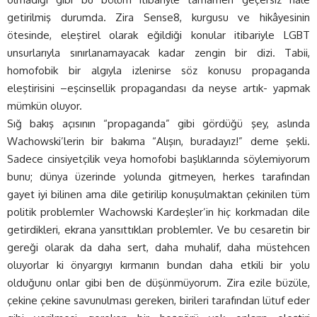
getirilmiş durumda. Zira Sense8, kurgusu ve hikâyesinin
ötesinde, eleştirel olarak eğildiği konular itibariyle LGBT
unsurlarıyla sınırlanamayacak kadar zengin bir dizi. Tabii,
homofobik bir algıyla izlenirse söz konusu propaganda
eleştirisini –eşcinsellik propagandası da neyse artık- yapmak
mümkün oluyor.
Sığ bakış açısının “propaganda” gibi gördüğü şey, aslında
Wachowski’lerin bir bakıma “Alışın, buradayız!” deme şekli.
Sadece cinsiyetçilik veya homofobi başlıklarında söylemiyorum
bunu; dünya üzerinde yolunda gitmeyen, herkes tarafından
gayet iyi bilinen ama dile getirilip konuşulmaktan çekinilen tüm
politik problemler Wachowski Kardeşler’in hiç korkmadan dile
getirdikleri, ekrana yansıttıkları problemler. Ve bu cesaretin bir
gereği olarak da daha sert, daha muhalif, daha müstehcen
oluyorlar ki önyargıyı kırmanın bundan daha etkili bir yolu
olduğunu onlar gibi ben de düşünmüyorum. Zira ezile büzüle,
çekine çekine savunulması gereken, birileri tarafından lütuf eder