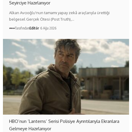
Seyirciye Hazırlanıyor
Alkan Avcıoğlu'nun tamamı yapay zekâ araçlarıyla ürettiği
belgesel Gerçek Ötesi (Post Truth),…
Tarafından
Editör
6 Ağu 2026
HBO’nun ‘Lanterns’ Serisi Polisiye Ayrıntılarıyla Ekranlara
Gelmeye Hazırlanıyor