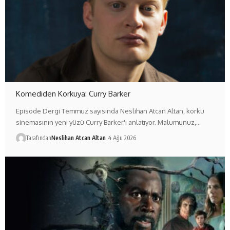
Komediden Korkuya: Curry Barker
Episode Dergi Temmuz sayısında Neslihan Atcan Altan, korku
sinemasının yeni yüzü Curry Barker'ı anlatıyor. Malumunuz,…
Tarafından
Neslihan Atcan Altan
4 Ağu 2026