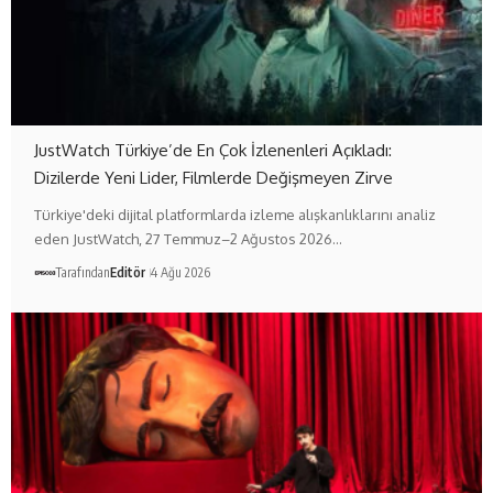
JustWatch Türkiye’de En Çok İzlenenleri Açıkladı:
Dizilerde Yeni Lider, Filmlerde Değişmeyen Zirve
Türkiye'deki dijital platformlarda izleme alışkanlıklarını analiz
eden JustWatch, 27 Temmuz–2 Ağustos 2026…
Tarafından
Editör
4 Ağu 2026