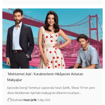
‘Muhtemel Aşk’: Karakterlerin Hikâyesini Anlatan
Makyajlar
Episode Dergi Temmuz sayısında Yasin Şefik, Show TV'nin yeni
dizisi Muhtemel Aşk'taki makyaj tercihlerini inceliyor.…
Tarafından
Yasin Şefik
5 Ağu 2026