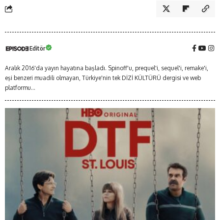
Editör
Aralık 2016'da yayın hayatına başladı. Spinoff'u, prequel'i, sequel'i, remake'i,
eşi benzeri muadili olmayan, Türkiye'nin tek DİZİ KÜLTÜRÜ dergisi ve web
platformu...