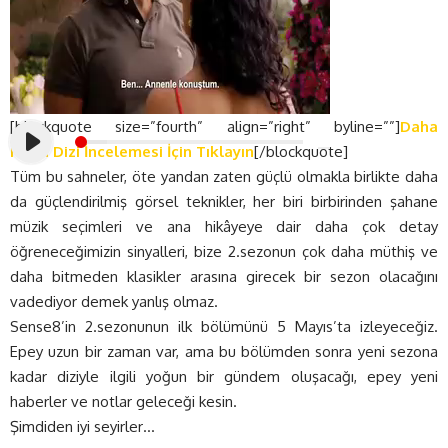
[blockquote size=”fourth” align=”right” byline=””]
Daha
Fazla Dizi İncelemesi İçin Tıklayın
[/blockquote]
Tüm bu sahneler, öte yandan zaten güçlü olmakla birlikte daha
da güçlendirilmiş görsel teknikler, her biri birbirinden şahane
müzik seçimleri ve ana hikâyeye dair daha çok detay
öğreneceğimizin sinyalleri, bize 2.sezonun çok daha müthiş ve
daha bitmeden klasikler arasına girecek bir sezon olacağını
vadediyor demek yanlış olmaz.
Sense8’in 2.sezonunun ilk bölümünü 5 Mayıs’ta izleyeceğiz.
Epey uzun bir zaman var, ama bu bölümden sonra yeni sezona
kadar diziyle ilgili yoğun bir gündem oluşacağı, epey yeni
haberler ve notlar geleceği kesin.
Şimdiden iyi seyirler…