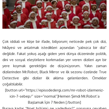
Çok iddiali ve klişe bir ifade, biliyorum; neticede pek çok dizi,
hikâyesi ve anlatmak istedikleri açısından “yalnızca bir dizi”
değildir. Fakat yokuş aşağı giden yeni dünya düzeninde politik,
dini ve sosyal eleştirilere korkmadan yer veren dizileri ayrı bir
yere koymak gerektiğini de düşünüyorum. Yakın zaman
dizilerinden Mr.Robot, Black Mirror ve ilk sezonu özelinde True
Detective gibi diziler ilk aklıma gelenlerden. Örnekler
çoğaltılabilir.
[button url=”https://episodedergi.com/mr-robot-izlemeniz-
icin-7-sebep/” size=”normal”]Hemen Şimdi Mr.Robot’a
Başlamak İçin 7 Neden [/button]
Buraya kadar “Noel bölümü ne vadediyor?” sorusuna cevaben