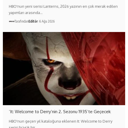
HBO'nun yeni serisi Lanterns, 2026 yazının en çok merak edilen
yapımları arasında…
Tarafından
Editör
6 Ağu 2026
‘It: Welcome to Derry’nin 2. Sezonu 1935’te Geçecek
HBO'nun geçen yıl kataloğuna eklenen It: Welcome to Derry
serisi büyük bir…