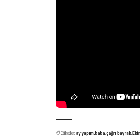
Etiketler:
ay yapım
baba
çağrı bayrak
Eki