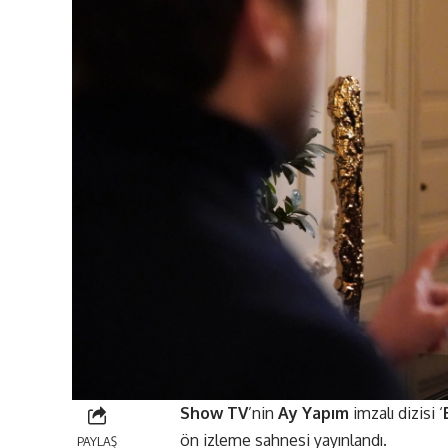
Show TV
’nin
Ay Yapım
imzalı dizisi ‘
ön izleme sahnesi yayınlandı.
PAYLAŞ