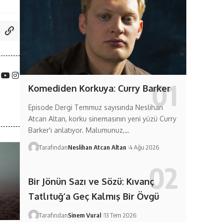
Komediden Korkuya: Curry Barker
Episode Dergi Temmuz sayısında Neslihan
Atcan Altan, korku sinemasının yeni yüzü Curry
Barker'ı anlatıyor. Malumunuz,…
Tarafından
Neslihan Atcan Altan
4 Ağu 2026
Bir Jönün Sazı ve Sözü: Kıvanç
Tatlıtuğ’a Geç Kalmış Bir Övgü
Tarafından
Sinem Vural
13 Tem 2026