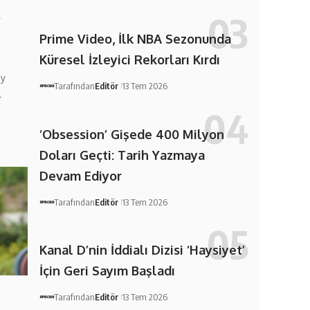
k
Prime Video, İlk NBA Sezonunda
Küresel İzleyici Rekorları Kırdı
ay
Tarafından
Editör
13 Tem 2026
l
‘Obsession’ Gişede 400 Milyon
Doları Geçti: Tarih Yazmaya
Devam Ediyor
Tarafından
Editör
13 Tem 2026
Kanal D’nin İddialı Dizisi ‘Haysiyet’
İçin Geri Sayım Başladı
Tarafından
Editör
13 Tem 2026