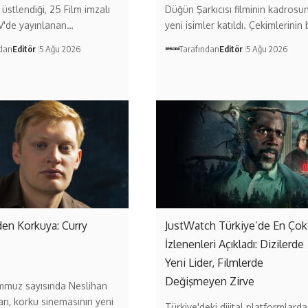
 üstlendiği, 25 Film imzalı
Düğün Şarkıcısı filminin kadrosu
V'de yayınlanan…
yeni isimler katıldı. Çekimlerinin
ndan
Editör
5 Ağu 2026
Tarafından
Editör
5 Ağu 2026
en Korkuya: Curry
JustWatch Türkiye’de En Çok
İzlenenleri Açıkladı: Dizilerde
Yeni Lider, Filmlerde
Değişmeyen Zirve
mmuz sayısında Neslihan
an, korku sinemasının yeni
Türkiye'deki dijital platformlarda