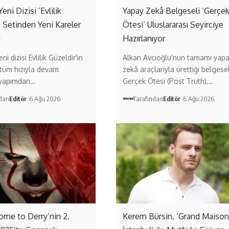
Yeni Dizisi ‘Evlilik
Yapay Zekâ Belgeseli ‘Gerçe
’ Setinden Yeni Kareler
Ötesi’ Uluslararası Seyirciye
ı
Hazırlanıyor
ni dizisi Evlilik Güzeldir'in
Alkan Avcıoğlu'nun tamamı yap
 tüm hızıyla devam
zekâ araçlarıyla ürettiği belgese
 yapımdan…
Gerçek Ötesi (Post Truth),…
ndan
Editör
6 Ağu 2026
Tarafından
Editör
6 Ağu 2026
come to Derry’nin 2.
Kerem Bürsin, ‘Grand Maison