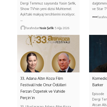
Dergi Temmuz sayısında Yasin Şefik,
dağıtımını
Show TV'nin yeni dizisi Muhtemel
ve Star T
Aşk'taki makyaj tercihlerini inceliyor.
Tarafı
…
Tarafından
Yasin Şefik
5 Ağu 2026
33. Adana Altın Koza Film
Komedid
Festivali’nde Onur Ödülleri
Barker
Ferzan Özpetek ve Vahide
Episode
Perçin’in
Dergi Te
Atcan Alt
33. Uluslararası Adana Altın Koza