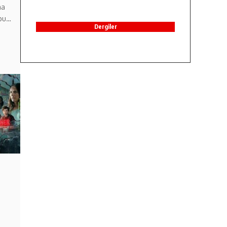
na
 bu…
Dergiler