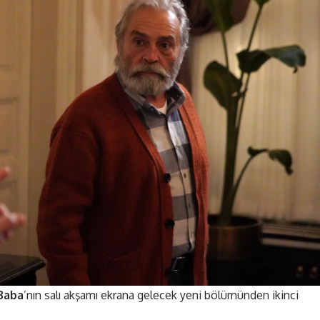
Baba
’nın salı akşamı ekrana gelecek yeni bölümünden ikinci