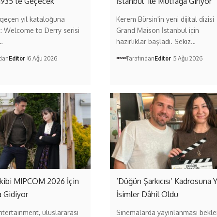
1935’te Geçecek
İstanbul’ ile Mutfağa Giriyor
geçen yıl kataloğuna
Kerem Bürsin'in yeni dijital dizisi
t: Welcome to Derry serisi
Grand Maison İstanbul için
…
hazırlıklar başladı. Sekiz…
ndan
Editör
6 Ağu 2026
Tarafından
Editör
5 Ağu 2026
 Ekibi MIPCOM 2026 İçin
‘Düğün Şarkıcısı’ Kadrosuna 
 Gidiyor
İsimler Dâhil Oldu
ntertainment, uluslararası
Sinemalarda yayınlanması bekl