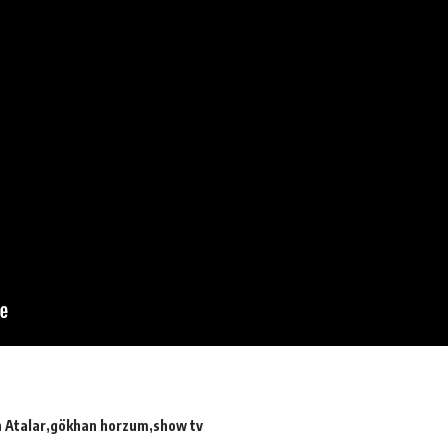
n Atalar
gökhan horzum
show tv