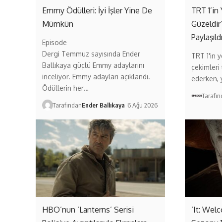
Emmy Ödülleri: İyi İşler Yine De
TRT 1’in 
Mümkün
Güzeldir
Paylaşıld
Episode
Dergi Temmuz sayısında Ender
TRT 1'in ye
Ballıkaya güçlü Emmy adaylarını
çekimleri
inceliyor. Emmy adayları açıklandı.
ederken,
Ödüllerin her…
Tarafı
Tarafından
Ender Ballıkaya
6 Ağu 2026
HBO’nun ‘Lanterns’ Serisi
‘It: Wel