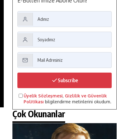
E-Bülten'imize Abone Olun!
Subscribe
Üyelik Sözleşmesi
,
Gizlilik ve Güvenlik
Politikası
bilgilendirme metinlerini okudum.
Çok Okunanlar