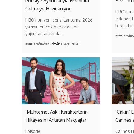
Polisiye Ayrıntılarıyla Ekranlara
Sezonu 
Gelmeye Hazırlanıyor
HBO'nun 
eklenen I
HBO'nun yeni serisi Lanterns, 2026
büyük bir
yazının en çok merak edilen
yapımları arasında…
Tarafı
Tarafından
Editör
6 Ağu 2026
‘Muhtemel Aşk’: Karakterlerin
‘Çirkin’
Hikâyesini Anlatan Makyajlar
Cannes’a
Episode
Calinos E