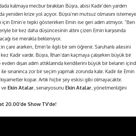
dada kalmaya mecbur bırakılan Büşra, abisi Kadir’den yardım
da yeniden krize yol açıyor. Büşra’nın mutsuz olmasını istemey
 için Emin’e tepki gösterirken Emin ise geri adım atmıyor. “Ben
riyle bir kez daha düşüncesinin altını çizen Emin karşısında
pacağı ise merakla bekleniyor.
n çare ararken, Emin’le ilgili bir sırrı öğrenir. Saruhanlı ailesini
 kez Kadir vardır. Büşra, İlhan’dan kaçmaya çalışırken büyük bir
p evden dışarı adım attıklarında kendilerini büyük bir belanın için
ile sınanınca zor bir seçim yapmak zorunda kalır. Kadir ile Emin
 kıyametler kopar. Artık hiçbir şey eskisi gibi olmayacaktır.
ve
Ekin Atalar
, senaryosunu
Ekin Atalar
, yönetmenliğini
at 20.00’de Show TV’de!