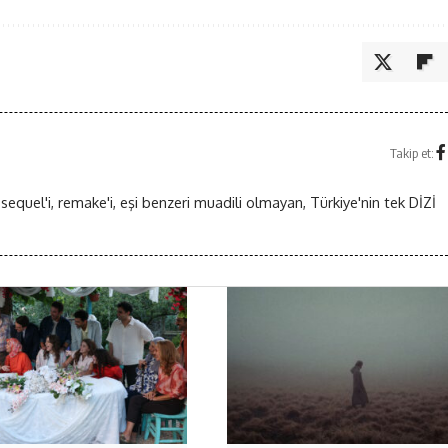
Takip et:
 sequel'i, remake'i, eşi benzeri muadili olmayan, Türkiye'nin tek DİZİ