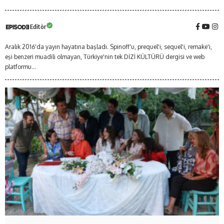
Editör
Aralık 2016'da yayın hayatına başladı. Spinoff'u, prequel'i, sequel'i, remake'i,
eşi benzeri muadili olmayan, Türkiye'nin tek DİZİ KÜLTÜRÜ dergisi ve web
platformu...