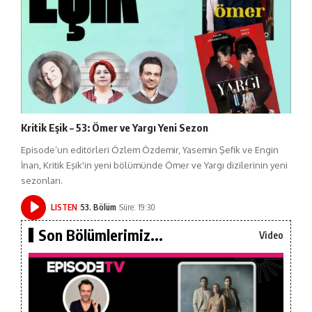
Kritik Eşik – 53: Ömer ve Yargı Yeni Sezon
Episode’un editörleri Özlem Özdemir, Yasemin Şefik ve Engin
İnan, Kritik Eşik'in yeni bölümünde Ömer ve Yargı dizilerinin yeni
sezonları.
LISTEN
53. Bölüm
Süre: 19:30
Son Bölümlerimiz...
Video