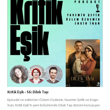
Kritik Eşik – 56: Dilek Taşı
Episode’un editörleri Özlem Özdemir, Yasemin Şefik ve Engin
İnan, Kritik Eşik'in yeni bölümünde Dilek Taşı dizisini konuşuyor.