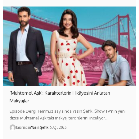
‘Muhtemel Aşk’: Karakterlerin Hikâyesini Anlatan
Makyajlar
Episode Dergi Temmuz sayısında Yasin Şefik, Show TV'nin yeni
dizisi Muhtemel Aşk'taki makyaj tercihlerini inceliyor.…
Tarafından
Yasin Şefik
5 Ağu 2026