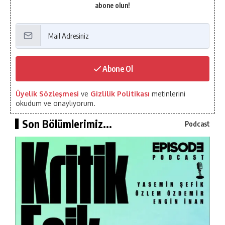
abone olun!
Abone Ol
Üyelik Sözleşmesi
ve
Gizlilik Politikası
metinlerini
okudum ve onaylıyorum.
Son Bölümlerimiz...
Podcast