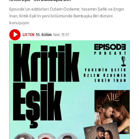
Episode’un editörleri Özlem Özdemir, Yasemin Şefik ve Engin
İnan, Kritik Eşik'in yeni bölümünde Bambaşka Biri dizisini
konuşuyor.
LISTEN
55. Bölüm
Süre: 19:07