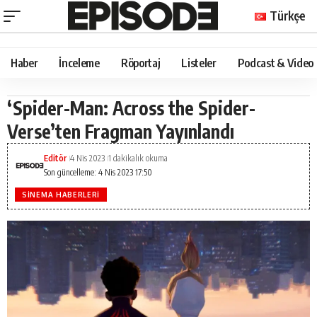
Türkçe
Haber
İnceleme
Röportaj
Listeler
Podcast & Video
‘Spider-Man: Across the Spider-
Verse’ten Fragman Yayınlandı
Editör
4 Nis 2023
1 dakikalık okuma
Son güncelleme: 4 Nis 2023 17:50
SINEMA HABERLERI