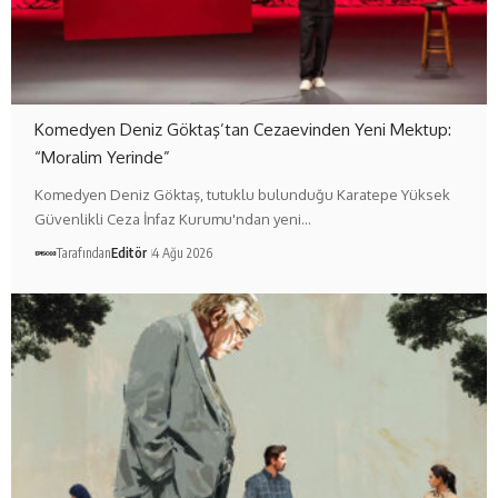
Komedyen Deniz Göktaş’tan Cezaevinden Yeni Mektup:
“Moralim Yerinde”
Komedyen Deniz Göktaş, tutuklu bulunduğu Karatepe Yüksek
Güvenlikli Ceza İnfaz Kurumu'ndan yeni…
Tarafından
Editör
4 Ağu 2026