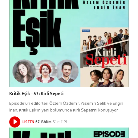
Kritik Eşik – 57: Kirli Sepeti
Episode’un editörleri Özlem Özdemir, Yasemin Şefik ve Engin
İnan, Kritik Eşik'in yeni bölümünde Kirli Sepeti'ni konuşuyor.
LISTEN
57. Bölüm
Süre: 11:21