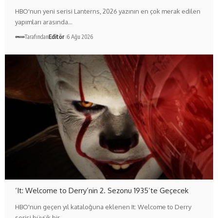
HBO'nun yeni serisi Lanterns, 2026 yazının en çok merak edilen
yapımları arasında…
Tarafından
Editör
6 Ağu 2026
‘It: Welcome to Derry’nin 2. Sezonu 1935’te Geçecek
HBO'nun geçen yıl kataloğuna eklenen It: Welcome to Derry
serisi büyük bir…