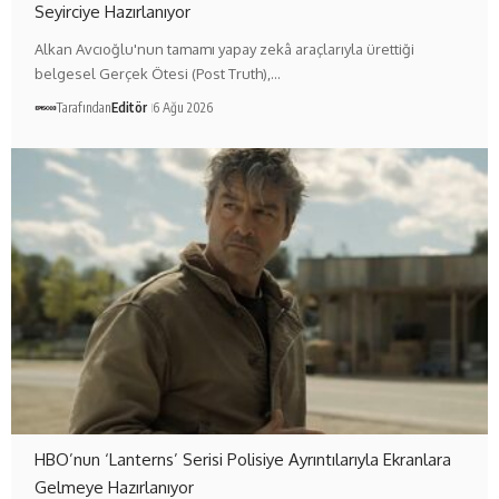
Seyirciye Hazırlanıyor
Alkan Avcıoğlu'nun tamamı yapay zekâ araçlarıyla ürettiği
belgesel Gerçek Ötesi (Post Truth),…
Tarafından
Editör
6 Ağu 2026
HBO’nun ‘Lanterns’ Serisi Polisiye Ayrıntılarıyla Ekranlara
Gelmeye Hazırlanıyor