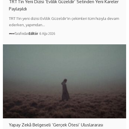
TRT 1’in Yeni Dizisi ‘Evlilik Güzeldir’ Setinden Yeni Kareler
Paylaşıldı
TRT 1'in yeni dizisi Evlilik Güzeldir'in çekimleri tüm hızıyla devam
ederken, yapımdan…
Tarafından
Editör
6 Ağu 2026
Yapay Zekâ Belgeseli ‘Gerçek Ötesi’ Uluslararası