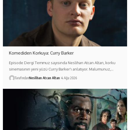
Komediden Korkuya: Curry Barker
Episode Dergi Temmuz sayısında Neslihan Atcan Altan, korku
sinemasının yeni yüzü Curry Barker'ı anlatıyor. Malumunuz,…
Tarafından
Neslihan Atcan Altan
4 Ağu 2026