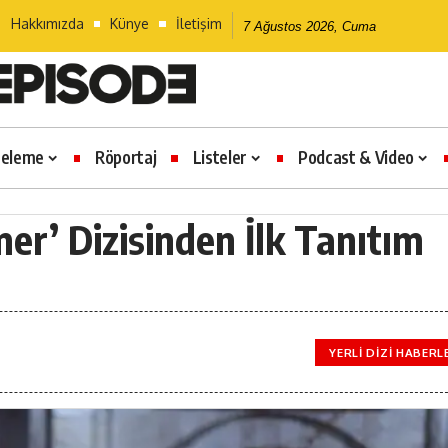
Hakkımızda
Künye
İletişim
7 Ağustos 2026, Cuma
celeme
Röportaj
Listeler
Podcast & Video
er’ Dizisinden İlk Tanıtım
YERLI DIZI HABERL