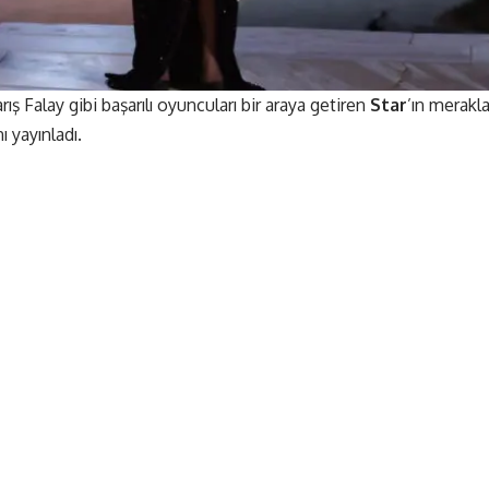
ış Falay gibi başarılı oyuncuları bir araya getiren
Star
’ın merakl
nı yayınladı.