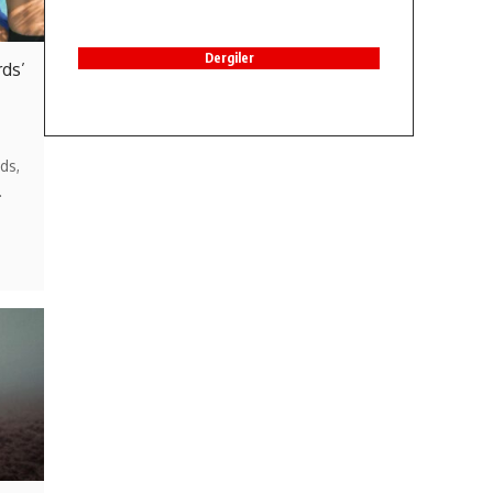
Dergiler
rds’
ds,
…