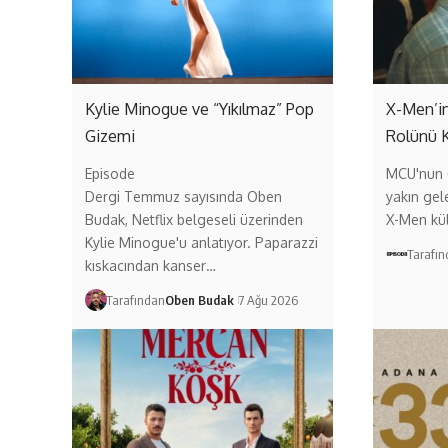
Kylie Minogue ve “Yıkılmaz” Pop
X-Men’in
Gizemi
Rolünü 
Episode
MCU'nun (
Dergi Temmuz sayısında Oben
yakın gel
Budak, Netflix belgeseli üzerinden
X-Men kül
Kylie Minogue'u anlatıyor. Paparazzi
Tarafı
kıskacından kanser…
Tarafından
Oben Budak
7 Ağu 2026