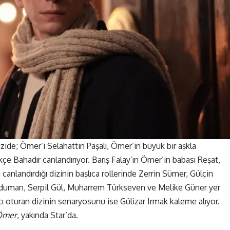
zide; Ömer’i Selahattin Paşalı, Ömer’in büyük bir aşkla
e Bahadır canlandırıyor. Barış Falay’ın Ömer’in babası Reşat,
 canlandırdığı dizinin başlıca rollerinde Zerrin Sümer, Gülçin
aduman, Serpil Gül, Muharrem Türkseven ve Melike Güner yer
 oturan dizinin senaryosunu ise Gülizar Irmak kaleme alıyor.
Ömer
, yakında Star’da.