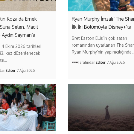
ltın Koza’da Emek
Ryan Murphy İmzalı ‘The Sha
 Suna Selen, Macit
İlk İki Bölümüyle Disney+’ta
e Aydın Sayman’a
Bret Easton Ellis’in çok satan
romanından uyarlanan The Shar
– 4 Ekim 2026 tarihleri
Ryan Murphy’nin yapımcılığında
33. kez düzenlenecek
ası…
Tarafından
Editör
7 Ağu 2026
ndan
Editör
7 Ağu 2026