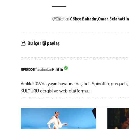
Etiketler:
Gökçe Bahadır
Ömer
Selahattin
Bu içeriği paylaş
Editör
Tarafından
Aralık 2016'da yayın hayatına başladı. Spinoff'u, prequel'i,
KÜLTÜRÜ dergisi ve web platformu...