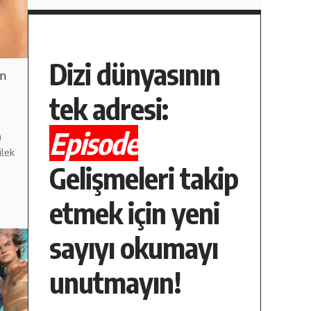
Dizi dünyasının
en
tek adresi:
Episode
m
ilek
Gelişmeleri takip
etmek için yeni
sayıyı okumayı
unutmayın!