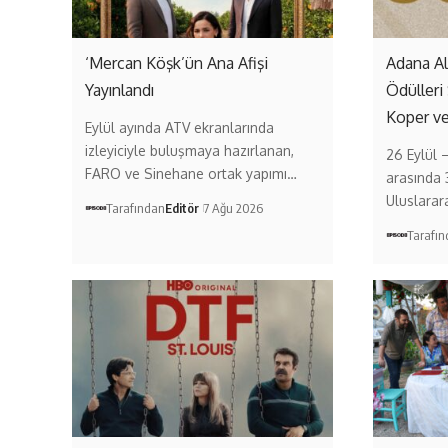
‘Mercan Köşk’ün Ana Afişi
Adana A
Yayınlandı
Ödülleri
Koper v
Eylül ayında ATV ekranlarında
izleyiciyle buluşmaya hazırlanan,
26 Eylül 
FARO ve Sinehane ortak yapımı…
arasında 
Uluslarar
Tarafından
Editör
7 Ağu 2026
Tarafı