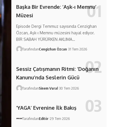
Başka Bir Evrende: ‘Aşk-ı Memnu’
Müzesi
Episode Dergi Temmuz sayısında Cenzighan
Özcan, Aşk-ı Memnu müzesini hayal ediyor.
BİR SABAH YÜRÜRKEN AKLIMA…
Tarafından
Cengizhan Özcan
31 Tem 2026
Sessiz Çatışmanın Ritmi: ‘Doğanın
Kanunu’nda Seslerin Gücü
Tarafından
Sinem Vural
30 Tem 2026
‘YAGA’ Evrenine İlk Bakış
Tarafından
Editör
29 Tem 2026