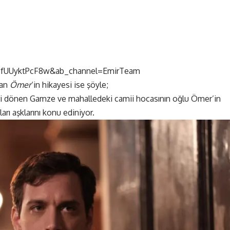
=fUUyktPcF8w&ab_channel=EmirTeam
yan
Ömer
‘in hikayesi ise şöyle;
geri dönen Gamze ve mahalledeki camii hocasının oğlu Ömer’in
rı aşklarını konu ediniyor.