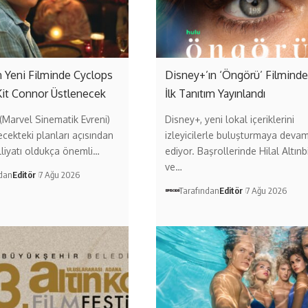
 Yeni Filminde Cyclops
Disney+’ın ‘Öngörü’ Filmind
Kit Connor Üstlenecek
İlk Tanıtım Yayınlandı
Marvel Sinematik Evreni)
Disney+, yeni lokal içeriklerini
ecekteki planları açısından
izleyicilerle buluşturmaya deva
liyatı oldukça önemli…
ediyor. Başrollerinde Hilal Altınb
ve…
ndan
Editör
7 Ağu 2026
Tarafından
Editör
7 Ağu 2026