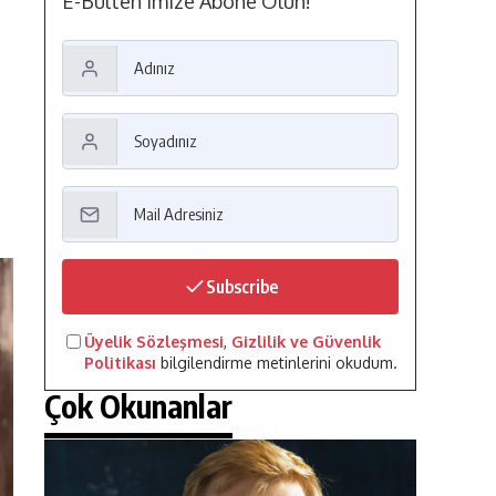
E-Bülten'imize Abone Olun!
Subscribe
Üyelik Sözleşmesi
,
Gizlilik ve Güvenlik
Politikası
bilgilendirme metinlerini okudum.
Çok Okunanlar