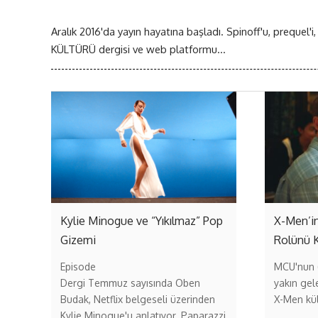
Aralık 2016'da yayın hayatına başladı. Spinoff'u, prequel'i,
KÜLTÜRÜ dergisi ve web platformu...
Kylie Minogue ve “Yıkılmaz” Pop
X-Men’in
Gizemi
Rolünü 
Episode
MCU'nun (
Dergi Temmuz sayısında Oben
yakın gel
Budak, Netflix belgeseli üzerinden
X-Men kül
Kylie Minogue'u anlatıyor. Paparazzi