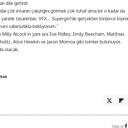
ları dile getirdi:
ar çok insanın çalıştığını görmek çok tuhaf ama bir o kadar da
r, yaratık tasarımları, VFX…
Supergirl
‘de gerçekten binlerce kişini
ni sabırsızlıkla bekliyorum.”
Milly Alcock’ın yanı sıra Eve Ridley, Emily Beecham, Matthias
oltz, Alice Hewkin ve Jason Momoa gibi isimler bulunuyor.
da olacak.
rman
Takip et: