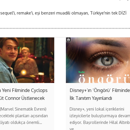
 sequel'i, remake'i, eşi benzeri muadili olmayan, Türkiye'nin tek DİZİ
 Yeni Filminde Cyclops
Disney+’ın ‘Öngörü’ Filmind
Kit Connor Üstlenecek
İlk Tanıtım Yayınlandı
Marvel Sinematik Evreni)
Disney+, yeni lokal içeriklerini
ecekteki planları açısından
izleyicilerle buluşturmaya deva
liyatı oldukça önemli…
ediyor. Başrollerinde Hilal Altınb
ve…