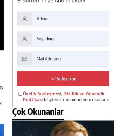
E-Bülten'imize Abone Olun!
Subscribe
ey
Üyelik Sözleşmesi
,
Gizlilik ve Güvenlik
Politikası
bilgilendirme metinlerini okudum.
k
Çok Okunanlar