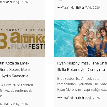
ndan
Editör
7 Ağu 2026
Tarafından
Editör
7 Ağu 2026
ltın Koza’da Emek
Ryan Murphy İmzalı ‘The Sha
 Suna Selen, Macit
İlk İki Bölümüyle Disney+’ta
e Aydın Sayman’a
Bret Easton Ellis’in çok satan
romanından uyarlanan The Shar
– 4 Ekim 2026 tarihleri
Ryan Murphy’nin yapımcılığında
33. kez düzenlenecek
ası…
Tarafından
Editör
7 Ağu 2026
ndan
Editör
7 Ağu 2026