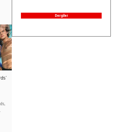
Dergiler
rds’
ds,
…