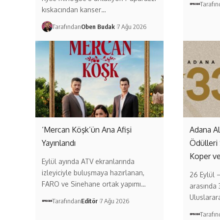
Tarafı
kıskacından kanser…
Tarafından
Oben Budak
7 Ağu 2026
‘Mercan Köşk’ün Ana Afişi
Adana A
Yayınlandı
Ödülleri
Koper v
Eylül ayında ATV ekranlarında
izleyiciyle buluşmaya hazırlanan,
26 Eylül 
FARO ve Sinehane ortak yapımı…
arasında 
Uluslarar
Tarafından
Editör
7 Ağu 2026
Tarafı