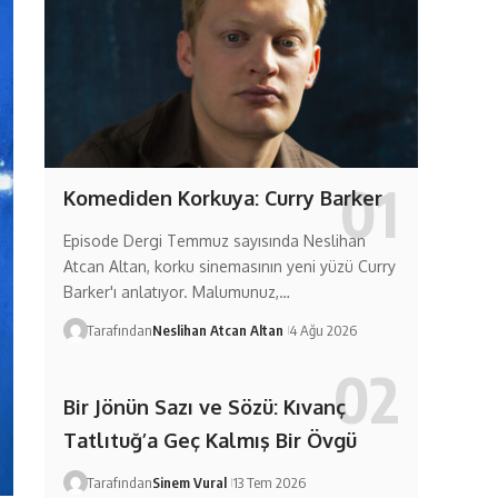
Komediden Korkuya: Curry Barker
Episode Dergi Temmuz sayısında Neslihan
Atcan Altan, korku sinemasının yeni yüzü Curry
Barker'ı anlatıyor. Malumunuz,…
Tarafından
Neslihan Atcan Altan
4 Ağu 2026
Bir Jönün Sazı ve Sözü: Kıvanç
Tatlıtuğ’a Geç Kalmış Bir Övgü
Tarafından
Sinem Vural
13 Tem 2026