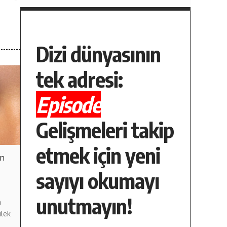
Dizi dünyasının
tek adresi:
Episode
Gelişmeleri takip
etmek için yeni
en
sayıyı okumayı
unutmayın!
m
ilek