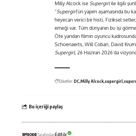
Milly Alcock ise
Supergirl
ile ilgili şun
“
Supergirl
‘ün yapım aşamasında bu kad
heyecan verici bir histi. Fiziksel setle
emeği var. Tüm dünyanın bu işi görmesi
Öte yandan filmin oyuncu kadrosunda 
Schoenaerts, Will Coban, David Krumh
Supergirl
, 26 Haziran 2026’da vizyon
Etiketler:
DC
Milly Alcock
supergirl
supe
Bu içeriği paylaş
Editör
Tarafından