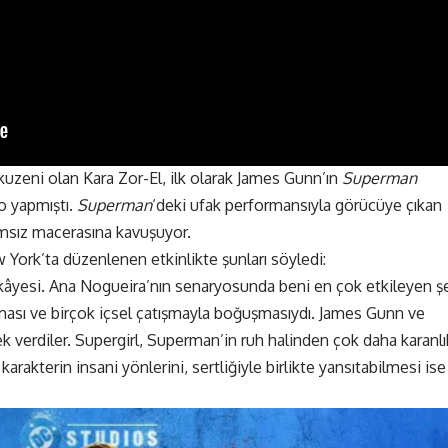
 kuzeni olan Kara Zor-El, ilk olarak James Gunn’ın
Superman
o yapmıştı.
Superman
‘deki ufak performansıyla görücüye çıkan
ğımsız macerasına kavuşuyor.
 York’ta düzenlenen etkinlikte şunları söyledi:
ikâyesi. Ana Nogueira’nın senaryosunda beni en çok etkileyen ş
lması ve birçok içsel çatışmayla boğuşmasıydı. James Gunn ve
 verdiler. Supergirl, Superman’in ruh halinden çok daha karanlı
 karakterin insani yönlerini, sertliğiyle birlikte yansıtabilmesi ise