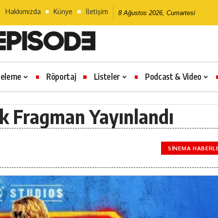
Hakkımızda
Künye
İletişim
8 Ağustos 2026, Cumartesi
celeme
Röportaj
Listeler
Podcast & Video
İlk Fragman Yayınlandı
SINEMA HABERL