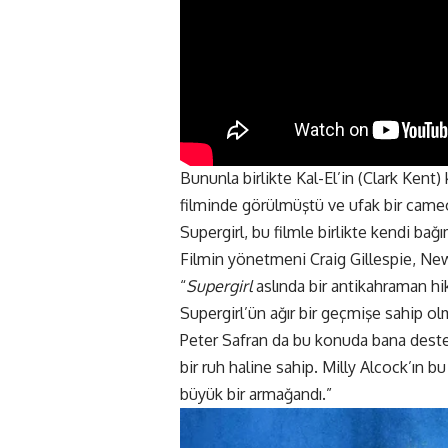
Bununla birlikte Kal-El’in (Clark Kent)
filminde görülmüştü ve ufak bir came
Supergirl, bu filmle birlikte kendi ba
Filmin yönetmeni Craig Gillespie, New
“
Supergirl
aslında bir antikahraman h
Supergirl’ün ağır bir geçmişe sahip o
Peter Safran da bu konuda bana destek
bir ruh haline sahip. Milly Alcock’ın bu
büyük bir armağandı.”