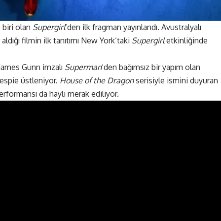
 biri olan
Supergirl
‘den ilk fragman yayınlandı. Avustralyalı
ldığı filmin ilk tanıtımı New York’taki
Supergirl
etkinliğinde
 James Gunn imzalı
Superman
‘den bağımsız bir yapım olan
lespie üstleniyor.
House of the Dragon
serisiyle ismini duyuran
performansı da hayli merak ediliyor.