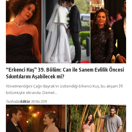
“Erkenci Kuş” 39. Bölüm: Can ile Sanem Evlilik Öncesi
Sıkıntılarını Aşabilecek mi?
Yönetmenliğini Çağrı Bayrak'ın üstlendiği Erkenci Kuş, bu akşam 39.
bölümüyle ekranda. Demet…
Tarafından
Editör
28 Nis 2019