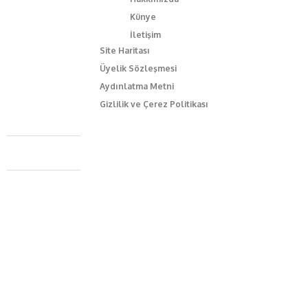
Künye
İletişim
Site Haritası
Üyelik Sözleşmesi
Aydınlatma Metni
Gizlilik ve Çerez Politikası
Caferağa Mah. Dr. Şakir Paşa Sok. No3/A Kadıköy İstanbul
+90 543 345 46 00
info@episodemag.com
Bizi Takip Et!