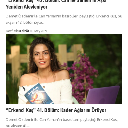
“Erkenci Kuş” 42. Bölüm: Can ile Sanem’in Aşkı
Yeniden Alevleniyor
Demet Özdemir'le Can Yaman'ın başrolleri paylaştığı Erkenci Kuş, bu
akşam 42. bölümüyle…
Tarafından
Editör
19 May 2019
“Erkenci Kuş” 41. Bölüm: Kader Ağlarını Örüyor
Demet Özdemir ile Can Yaman'ın başrolleri paylaştığı Erkenci Kuş,
bu akşam 41.…