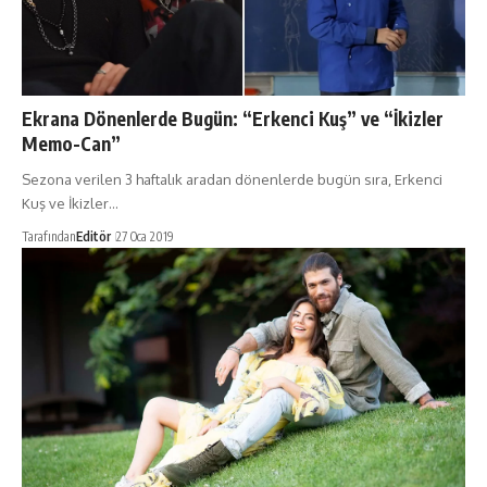
Ekrana Dönenlerde Bugün: “Erkenci Kuş” ve “İkizler
Memo-Can”
Sezona verilen 3 haftalık aradan dönenlerde bugün sıra, Erkenci
Kuş ve İkizler…
Tarafından
Editör
27 Oca 2019