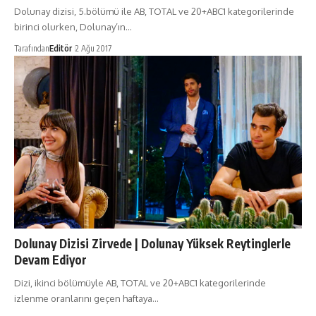
Dolunay dizisi, 5.bölümü ile AB, TOTAL ve 20+ABC1 kategorilerinde
birinci olurken, Dolunay’ın…
Tarafından
Editör
2 Ağu 2017
Dolunay Dizisi Zirvede | Dolunay Yüksek Reytinglerle
Devam Ediyor
Dizi, ikinci bölümüyle AB, TOTAL ve 20+ABC1 kategorilerinde
izlenme oranlarını geçen haftaya…