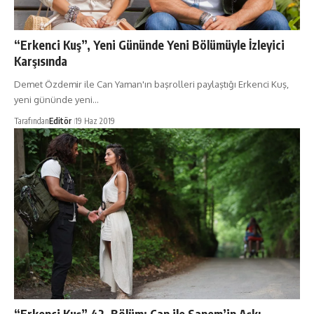
“Erkenci Kuş”, Yeni Gününde Yeni Bölümüyle İzleyici
Karşısında
Demet Özdemir ile Can Yaman'ın başrolleri paylaştığı Erkenci Kuş,
yeni gününde yeni…
Tarafından
Editör
19 Haz 2019