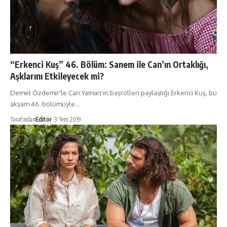
“Erkenci Kuş” 46. Bölüm: Sanem ile Can’ın Ortaklığı,
Aşklarını Etkileyecek mi?
Demet Özdemir'le Can Yaman'ın başrolleri paylaştığı Erkenci Kuş, bu
akşam 46. bölümüyle…
Tarafından
Editör
3 Tem 2019