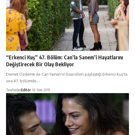
“Erkenci Kuş” 47. Bölüm: Can’la Sanem’i Hayatlarını
Değiştirecek Bir Olay Bekliyor
Demet Özdemir ile Can Yaman'ın başrolleri paylaştığı Erkenci Kuş'ta
sıra 47. bölümde.…
Tarafından
Editör
10 Tem 2019