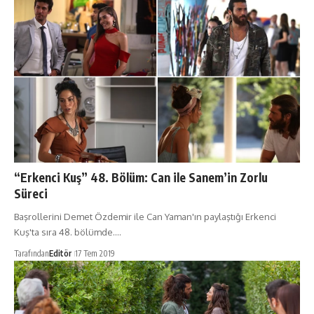
“Erkenci Kuş” 48. Bölüm: Can ile Sanem’in Zorlu
Süreci
Başrollerini Demet Özdemir ile Can Yaman'ın paylaştığı Erkenci
Kuş'ta sıra 48. bölümde.…
Tarafından
Editör
17 Tem 2019