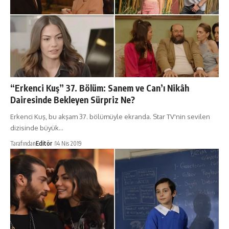
“Erkenci Kuş” 37. Bölüm: Sanem ve Can’ı Nikâh
Dairesinde Bekleyen Sürpriz Ne?
Erkenci Kuş, bu akşam 37. bölümüyle ekranda. Star TV'nin sevilen
dizisinde büyük…
Tarafından
Editör
14 Nis 2019