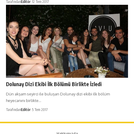
Tarafından
Editör
12 Tem 2017
Dolunay Dizi Ekibi İlk Bölümü Birlikte İzledi
Dün akşam seyirci ile buluşan Dolunay dizi ekibi ilk bölüm
heyecanını birlikte…
Tarafından
Editör
5 Tem 2017
Hakkımızda