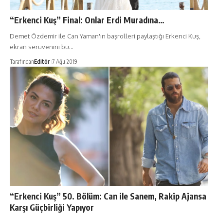
“Erkenci Kuş” Final: Onlar Erdi Muradına…
Demet Özdemir ile Can Yaman'ın başrolleri paylaştığı Erkenci Kuş,
ekran serüvenini bu…
Tarafından
Editör
7 Ağu 2019
“Erkenci Kuş” 50. Bölüm: Can ile Sanem, Rakip Ajansa
Karşı Güçbirliği Yapıyor