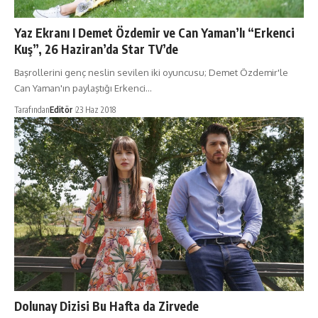
Yaz Ekranı I Demet Özdemir ve Can Yaman’lı “Erkenci
Kuş”, 26 Haziran’da Star TV’de
Başrollerini genç neslin sevilen iki oyuncusu; Demet Özdemir'le
Can Yaman'ın paylaştığı Erkenci…
Tarafından
Editör
23 Haz 2018
Dolunay Dizisi Bu Hafta da Zirvede