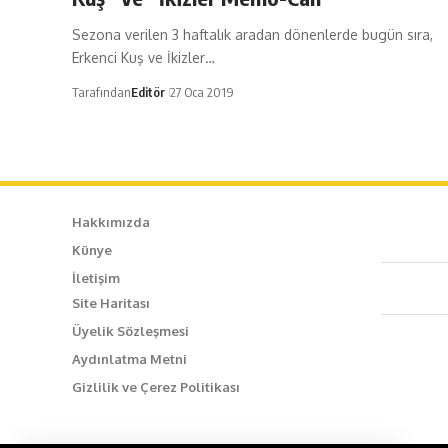
Sezona verilen 3 haftalık aradan dönenlerde bugün sıra,
Erkenci Kuş ve İkizler…
Tarafından
Editör
27 Oca 2019
Hakkımızda
Künye
Caf
İletişim
Site Haritası
+90
Üyelik Sözleşmesi
Aydınlatma Metni
inf
Gizlilik ve Çerez Politikası