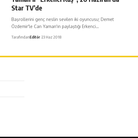
Star TV’de
Başrollerini genç neslin sevilen iki oyuncusu; Demet
Özdemir'le Can Yaman'ın paylaştığı Erkenci…
Tarafından
Editör
23 Haz 2018
erağa Mah. Dr. Şakir Paşa Sok. No3/A Kadıköy İstanbul
 543 345 46 00
o@episodemag.com