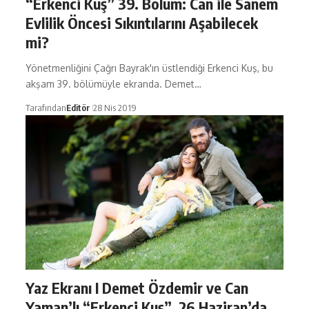
“Erkenci Kuş” 39. Bölüm: Can ile Sanem
Evlilik Öncesi Sıkıntılarını Aşabilecek
mi?
Yönetmenliğini Çağrı Bayrak'ın üstlendiği Erkenci Kuş, bu
akşam 39. bölümüyle ekranda. Demet…
Tarafından
Editör
28 Nis 2019
Yaz Ekranı I Demet Özdemir ve Can
Yaman’lı “Erkenci Kuş”, 26 Haziran’da