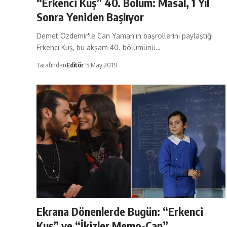
“Erkenci Kuş” 40. Bölüm: Masal, 1 Yıl
Sonra Yeniden Başlıyor
Demet Özdemir'le Can Yaman'ın başrollerini paylaştığı
Erkenci Kuş, bu akşam 40. bölümünü…
Tarafından
Editör
5 May 2019
Ekrana Dönenlerde Bugün: “Erkenci
Kuş” ve “İkizler Memo-Can”