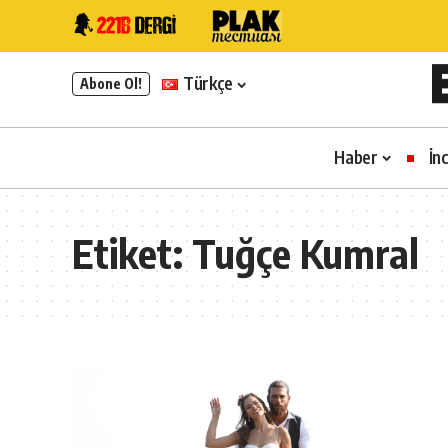
Türkçe
Abone Ol!
Haber
İn
Etiket:
Tuğçe Kumral