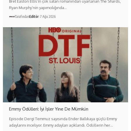
Bret Easton Ellis’in çok satan romanından uyarlanan The Shards,
Ryan Murphy’nin yapımcılığında…
Tarafından
Editör
7 Ağu 2026
Emmy Ödülleri: İyi İşler Yine De Mümkün
Episode Dergi Temmuz sayısında Ender Ballıkaya güçlü Emmy
adaylarını inceliyor. Emmy adayları açıklandı. Ödüllerin her…