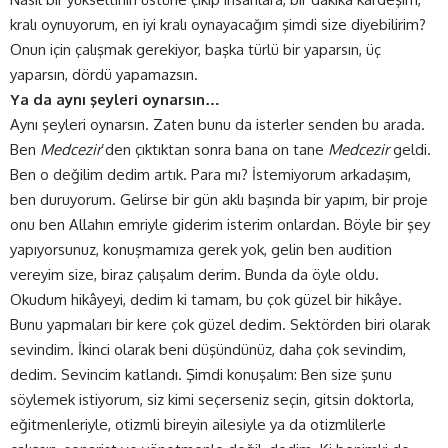
kralı oynuyorum, en iyi kralı oynayacağım şimdi size diyebilirim?
Onun için çalışmak gerekiyor, başka türlü bir yaparsın, üç
yaparsın, dördü yapamazsın.
Ya da aynı şeyleri oynarsın…
Aynı şeyleri oynarsın. Zaten bunu da isterler senden bu arada.
Ben
Medcezir
’den çıktıktan sonra bana on tane
Medcezir
geldi.
Ben o değilim dedim artık. Para mı? İstemiyorum arkadaşım,
ben duruyorum. Gelirse bir gün aklı başında bir yapım, bir proje
onu ben Allahın emriyle giderim isterim onlardan. Böyle bir şey
yapıyorsunuz, konuşmamıza gerek yok, gelin ben audition
vereyim size, biraz çalışalım derim. Bunda da öyle oldu.
Okudum hikâyeyi, dedim ki tamam, bu çok güzel bir hikâye.
Bunu yapmaları bir kere çok güzel dedim. Sektörden biri olarak
sevindim. İkinci olarak beni düşündünüz, daha çok sevindim,
dedim. Sevincim katlandı. Şimdi konuşalım: Ben size şunu
söylemek istiyorum, siz kimi seçerseniz seçin, gitsin doktorla,
eğitmenleriyle, otizmli bireyin ailesiyle ya da otizmlilerle