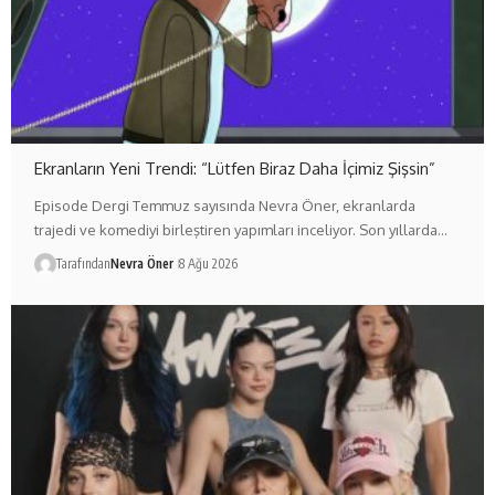
Ekranların Yeni Trendi: “Lütfen Biraz Daha İçimiz Şişsin”
Episode Dergi Temmuz sayısında Nevra Öner, ekranlarda
trajedi ve komediyi birleştiren yapımları inceliyor. Son yıllarda…
Tarafından
Nevra Öner
8 Ağu 2026