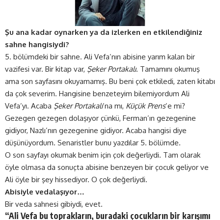
Şu ana kadar oynarken ya da izlerken en etkilendiğiniz
sahne hangisiydi?
5. bölümdeki bir sahne. Ali Vefa’nın abisine yarım kalan bir
vazifesi var. Bir kitap var,
Şeker Portakalı
. Tamamını okumuş
ama son sayfasını okuyamamış. Bu beni çok etkiledi, zaten kitabı
da çok severim. Hangisine benzeteyim bilemiyordum Ali
Vefa’yı. Acaba
Şeker Portakalı
’na mı,
Küçük Prens
’e mi?
Gezegen gezegen dolaşıyor çünkü, Ferman’ın gezegenine
gidiyor, Nazlı’nın gezegenine gidiyor. Acaba hangisi diye
düşünüyordum. Senaristler bunu yazdılar 5. bölümde.
O son sayfayı okumak benim için çok değerliydi. Tam olarak
öyle olmasa da sonuçta abisine benzeyen bir çocuk geliyor ve
Ali öyle bir şey hissediyor. O çok değerliydi.
Abisiyle vedalaşıyor…
Bir veda sahnesi gibiydi, evet.
“Ali Vefa bu toprakların, buradaki çocukların bir karışımı