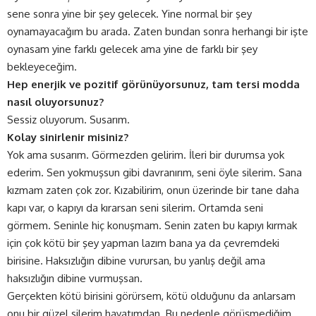
sene sonra yine bir şey gelecek. Yine normal bir şey
oynamayacağım bu arada. Zaten bundan sonra herhangi bir işte
oynasam yine farklı gelecek ama yine de farklı bir şey
bekleyeceğim.
Hep enerjik ve pozitif görünüyorsunuz, tam tersi modda
nasıl oluyorsunuz?
Sessiz oluyorum. Susarım.
Kolay sinirlenir misiniz?
Yok ama susarım. Görmezden gelirim. İleri bir durumsa yok
ederim. Sen yokmuşsun gibi davranırım, seni öyle silerim. Sana
kızmam zaten çok zor. Kızabilirim, onun üzerinde bir tane daha
kapı var, o kapıyı da kırarsan seni silerim. Ortamda seni
görmem. Seninle hiç konuşmam. Senin zaten bu kapıyı kırmak
için çok kötü bir şey yapman lazım bana ya da çevremdeki
birisine. Haksızlığın dibine vurursan, bu yanlış değil ama
haksızlığın dibine vurmuşsan.
Gerçekten kötü birisini görürsem, kötü olduğunu da anlarsam
onu bir güzel silerim hayatımdan. Bu nedenle görüşmediğim