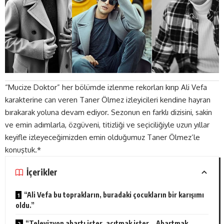
“Mucize Doktor” her bölümde izlenme rekorları kırıp Ali Vefa
karakterine can veren Taner Ölmez izleyicileri kendine hayran
bırakarak yoluna devam ediyor. Sezonun en farklı dizisini, sakin
ve emin adımlarla, özgüveni, titizliği ve seçiciliğiyle uzun yıllar
keyifle izleyeceğimizden emin olduğumuz Taner Ölmez’le
konuştuk.*
İçerikler
“Ali Vefa bu toprakların, buradaki çocukların bir karışımı
oldu.”
“Televizyon abartı ister, acıtmak ister… Abartmak,