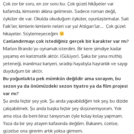
Çok zor bir soru, en zor soru bu. Çok güzel hikâyeler var
kafamda, kimsenin aklına gelmesin. Sadece roman değil,
öyküler de var. Okulda okuduğum öyküler, oyunlaştırmalar. Sait
Faik’ler, kimlerin kimlerin neleri var ya! Atılgan’lar… Çok güzel
hikayeler. Söylemeyeceğim
Canlandırmayı çok istediğiniz gerçek bir karakter var mı?
Marlon Brando’yu oynamak isterdim. Bir kere şimdiye kadar
yaşamış en karizmatik aktör. (Gülüyor). Şaka bir yana müthiş
yeteneği, inanılmaz kariyeri, sıradışı hayatıyla hayranlık ve saygı
duyduğum bir aktör.
Bu yoğunlukta pek mümkün değildir ama sorayım, bu
sezon ya da önümüzdeki sezon tiyatro ya da film projesi
var mı?
Şu anda hiçbir şey yok. Şu anda yapabildiğim tek şey, bu dizide
çalışabilmek. Şu anda başka hiçbir şey düşünemiyorum. Yok
ama olsa da beni biraz tanıyorsan öyle kolay kolay yapmam.
Yaza da bir şey atayım kafasında değilim. Bakarım, özelse,
güzelse ona girerim artık yoksa girmem.