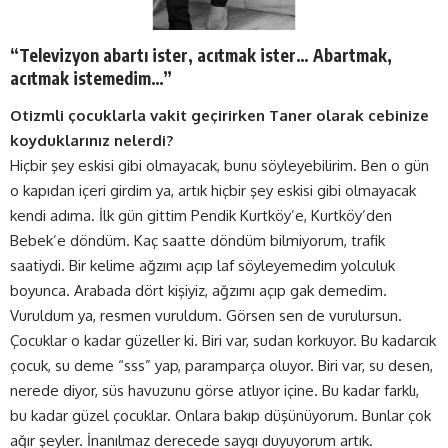
“Televizyon abartı ister, acıtmak ister… Abartmak,
acıtmak istemedim…”
Otizmli çocuklarla vakit geçirirken Taner olarak cebinize
koyduklarınız nelerdi?
Hiçbir şey eskisi gibi olmayacak, bunu söyleyebilirim. Ben o gün
o kapıdan içeri girdim ya, artık hiçbir şey eskisi gibi olmayacak
kendi adıma. İlk gün gittim Pendik Kurtköy’e, Kurtköy’den
Bebek’e döndüm. Kaç saatte döndüm bilmiyorum, trafik
saatiydi. Bir kelime ağzımı açıp laf söyleyemedim yolculuk
boyunca. Arabada dört kişiyiz, ağzımı açıp gak demedim.
Vuruldum ya, resmen vuruldum. Görsen sen de vurulursun.
Çocuklar o kadar güzeller ki. Biri var, sudan korkuyor. Bu kadarcık
çocuk, su deme “sss” yap, paramparça oluyor. Biri var, su desen,
nerede diyor, süs havuzunu görse atlıyor içine. Bu kadar farklı,
bu kadar güzel çocuklar. Onlara bakıp düşünüyorum. Bunlar çok
ağır şeyler. İnanılmaz derecede saygı duyuyorum artık.