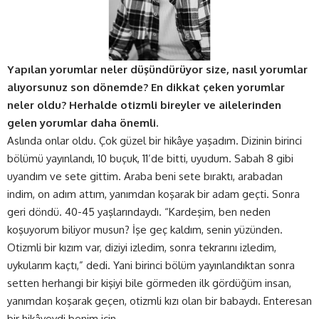
Yapılan yorumlar neler düşündürüyor size, nasıl yorumlar
alıyorsunuz son dönemde? En dikkat çeken yorumlar
neler oldu? Herhalde otizmli bireyler ve ailelerinden
gelen yorumlar daha önemli.
Aslında onlar oldu. Çok güzel bir hikâye yaşadım. Dizinin birinci
bölümü yayınlandı, 10 buçuk, 11’de bitti, uyudum. Sabah 8 gibi
uyandım ve sete gittim. Araba beni sete bıraktı, arabadan
indim, on adım attım, yanımdan koşarak bir adam geçti. Sonra
geri döndü. 40-45 yaşlarındaydı. “Kardeşim, ben neden
koşuyorum biliyor musun? İşe geç kaldım, senin yüzünden.
Otizmli bir kızım var, diziyi izledim, sonra tekrarını izledim,
uykularım kaçtı,” dedi. Yani birinci bölüm yayınlandıktan sonra
setten herhangi bir kişiyi bile görmeden ilk gördüğüm insan,
yanımdan koşarak geçen, otizmli kızı olan bir babaydı. Enteresan
bir hikâyeydi benim için.