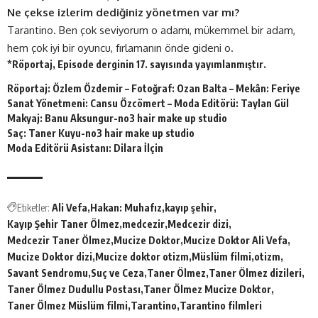
Ne çekse izlerim dediğiniz yönetmen var mı?
Tarantino. Ben çok seviyorum o adamı, mükemmel bir adam,
hem çok iyi bir oyuncu, fırlamanın önde gideni o.
*Röportaj, Episode derginin 17. sayısında yayımlanmıştır.
Röportaj: Özlem Özdemir – Fotoğraf: Ozan Balta – Mekân: Feriye
Sanat Yönetmeni: Cansu Özcömert – Moda Editörü: Taylan Gül
Makyaj: Banu Aksungur-no3 hair make up studio
Saç: Taner Kuyu-no3 hair make up studio
Moda Editörü Asistanı: Dilara İlçin
Etiketler:
Ali Vefa
Hakan: Muhafız
kayıp şehir
Kayıp Şehir Taner Ölmez
medcezir
Medcezir dizi
Medcezir Taner Ölmez
Mucize Doktor
Mucize Doktor Ali Vefa
Mucize Doktor dizi
Mucize doktor otizm
Müslüm filmi
otizm
Savant Sendromu
Suç ve Ceza
Taner Ölmez
Taner Ölmez dizileri
Taner Ölmez Dudullu Postası
Taner Ölmez Mucize Doktor
Taner Ölmez Müslüm filmi
Tarantino
Tarantino filmleri