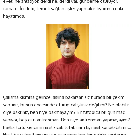
evet, ne anlatıyor, derdi ne, derdi var, gündeme oturuyor,
tamam. İçi dolu, temeli sağlam işler yapmak istiyorum çünkü
hayatımda.
Çalışma kısmına gelince, aslına bakarsan siz burada bir çekim
yaptınız, bunun öncesinde oturup çalıştınız değil mi? Ne olabilir
diye baktınız, ben niye bakmayayım? Bir futbolcu bir gün maç
yapıyor, beş gün antrenman. Ben niye antrenman yapmayayım?
Başka türlü kendimi nasıl sıcak tutabilirim ki, nasıl konuşabilirim…
Nasıl bir yükseltinin üstüne çıkıp insanlara, bir dakika kardeşim,