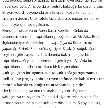
dolaşıyordu, bunun birazını almam lazım diye düşündüm çünkü
hepsi çok fazla. Ama bu da bir belirti, farklılığın bir durumu yani.
El ayak koordinasyonunda bir sıkıntı var. Koşarken bunu
çıkartırım dedim. Ufak tefek, fazla abartı olmadan, en naif, en
pür haliyle işlemeye çalıştım.
Elimde örnekler vardı, Amerikalısı, Korelisi… Onları da
izlemedim çünkü bu toprakların çocuğu olacak Ali Vefa. Beni
ilgilendirmiyor Amerikalının ne yaptığı ya da Korelinin ne
yapacağı. Bizimki Samsun’da geçiyor. Sıcaklığı, soğukluğu, her
şeyi ona göre, aşkı, sevdası, duruma bakışı, her şeyi bu
topraklarda. O yüzden izlememe gerek yok. Ali Vefa bu
toprakların, buradaki çocukların bir karışımı oldu.
Çok çalışkan bir oyuncusunuz. Çok kafa yoruyorsunuz
belli ki, bir projeyi kabul etmeden önce de kabul ettikten
sonra o karakteri doğru çıkartabilmek için de…
Her işe, her konuya onu tartarak, her yanını düşünerek
yaklaşmaya çalışıyorum. Gelen dizi, tiyatro, reklam olsun fark
etmez, onu elime alırken kırk kere düşünürüm. Şu oyun güzel,