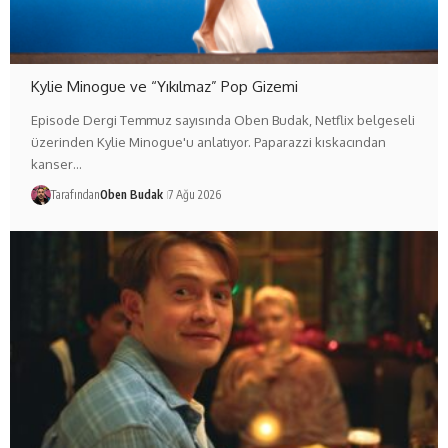
Kylie Minogue ve “Yıkılmaz” Pop Gizemi
Episode Dergi Temmuz sayısında Oben Budak, Netflix belgeseli
üzerinden Kylie Minogue'u anlatıyor. Paparazzi kıskacından
kanser…
Tarafından
Oben Budak
7 Ağu 2026