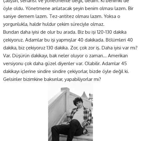
çalışsın, senarist ve yönetmenle değil, dedim. Ki benimki de
öyle oldu. Yönetmene anlatacak şeyin benim olması lazım. Bir
saniye demem lazım. Tez-antitez olması lazım. Yoksa o
yorgunlukla, haldır huldur çekim süreciyle olmaz.
Bundan daha iyisi de olur bu arada. Biz bu işi 120-130 dakika
çekiyoruz. Adamlar bu işi yapmışlar 40 dakikada. Bölümleri 40
dakika, biz çekiyoruz 130 dakika. Zor, çok zor iş. Daha iyisi var mı?
Var. Düşürün dakikayı, bak neler oluyor o zaman… Amerikan
versiyonu çok daha güzel diyenler var. Olabilir. Adamlar 45
dakikayı içlerine sindire sindire çekiyorlar, bizde öyle değil ki.
Gelsinler bizimkine baksınlar, yapabiliyorlar mı?