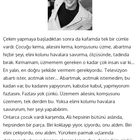
Çekim yapmaya başladıktan sonra da kafamda tek bir cümle
vardı: Çocuğu kırma, ailesini kırma, komşusunu üzme, abartma
hiçbir şeyi, elini kolunu havalara savurma, ölçüsünde, tadında
bırak. Kırmamam, üzmemem gereken o kadar çok insan var ki…
En yalın, en doğru şekilde vermem gerekiyordu. Televizyon
abartı ister, acıtmak ister… Abartmak, acıtmak istemedim, bu
kadarı var, bu kadarını yapıyorum, kabulse kabul, yapmıyorum
fazlasını. Fazlası yok çünkü. Üzemem ailesini, komşusunu
üzemem, tek derdim bu. Yoksa elimi kolumu havalara
savururum, her şeyi yapabilirim.
Onlarca çocuk vardı karşımda, Ali hepsinin bütünü aslında,
hepsinden bir parça. Biri koklayıp yiyor, içiyordu, onu aldım. Biri
elini çekiyordu, onu aldım. Yürürken parmak uçlarında