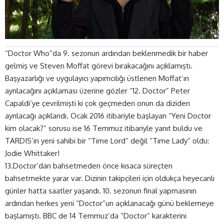
“Doctor Who”da 9. sezonun ardından beklenmedik bir haber
gelmiş ve Steven Moffat görevi bırakacağını açıklamıştı.
Başyazarlığı ve uygulayıcı yapımcılığı üstlenen Moffat’ın
ayrılacağını açıklaması üzerine gözler “12. Doctor” Peter
Capaldi’ye çevrilmişti ki çok geçmeden onun da diziden
ayrılacağı açıklandı. Ocak 2016 itibariyle başlayan “Yeni Doctor
kim olacak?” sorusu ise 16 Temmuz itibariyle yanıt buldu ve
TARDIS’in yeni sahibi bir “Time Lord” değil “Time Lady” oldu:
Jodie Whittaker!
13.Doctor’dan bahsetmeden önce kısaca süreçten
bahsetmekte yarar var. Dizinin takipçileri için oldukça heyecanlı
günler hatta saatler yaşandı. 10. sezonun final yapmasının
ardından herkes yeni “Doctor”un açıklanacağı günü beklemeye
başlamıştı. BBC de 14 Temmuz’da “Doctor” karakterini