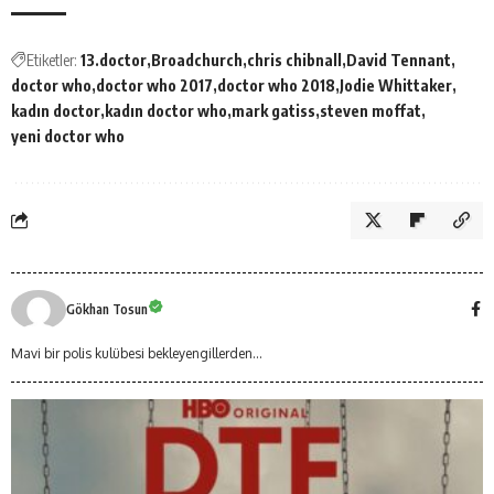
Etiketler:
13.doctor
Broadchurch
chris chibnall
David Tennant
doctor who
doctor who 2017
doctor who 2018
Jodie Whittaker
kadın doctor
kadın doctor who
mark gatiss
steven moffat
yeni doctor who
Gökhan Tosun
Mavi bir polis kulübesi bekleyengillerden…