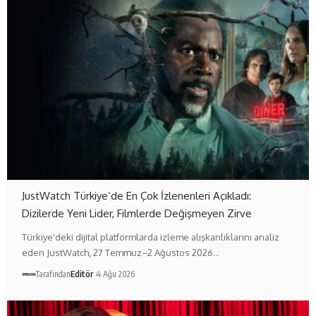
JustWatch Türkiye’de En Çok İzlenenleri Açıkladı:
Dizilerde Yeni Lider, Filmlerde Değişmeyen Zirve
Türkiye'deki dijital platformlarda izleme alışkanlıklarını analiz
eden JustWatch, 27 Temmuz–2 Ağustos 2026…
Tarafından
Editör
4 Ağu 2026