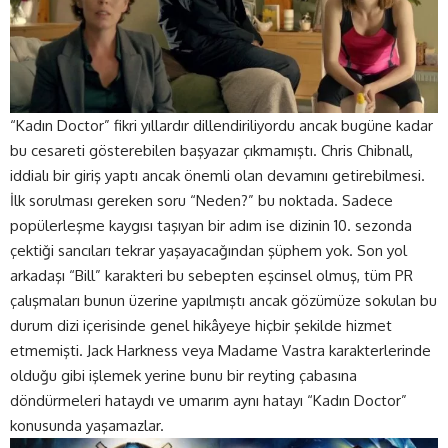
“Kadın Doctor” fikri yıllardır dillendiriliyordu ancak bugüne kadar
bu cesareti gösterebilen başyazar çıkmamıştı. Chris Chibnall,
iddialı bir giriş yaptı ancak önemli olan devamını getirebilmesi.
İlk sorulması gereken soru “Neden?” bu noktada. Sadece
popülerleşme kaygısı taşıyan bir adım ise dizinin 10. sezonda
çektiği sancıları tekrar yaşayacağından şüphem yok. Son yol
arkadaşı “Bill” karakteri bu sebepten eşcinsel olmuş, tüm PR
çalışmaları bunun üzerine yapılmıştı ancak gözümüze sokulan bu
durum dizi içerisinde genel hikâyeye hiçbir şekilde hizmet
etmemişti. Jack Harkness veya Madame Vastra karakterlerinde
olduğu gibi işlemek yerine bunu bir reyting çabasına
döndürmeleri hataydı ve umarım aynı hatayı “Kadın Doctor”
konusunda yaşamazlar.