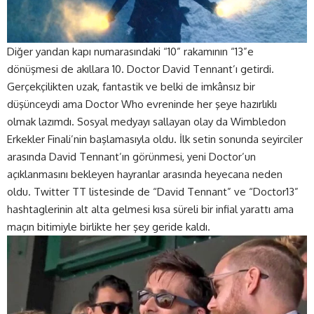
Diğer yandan kapı numarasındaki “10” rakamının “13”e
dönüşmesi de akıllara 10. Doctor David Tennant’ı getirdi.
Gerçekçilikten uzak, fantastik ve belki de imkânsız bir
düşünceydi ama Doctor Who evreninde her şeye hazırlıklı
olmak lazımdı. Sosyal medyayı sallayan olay da Wimbledon
Erkekler Finali’nin başlamasıyla oldu. İlk setin sonunda seyirciler
arasında David Tennant’ın görünmesi, yeni Doctor’un
açıklanmasını bekleyen hayranlar arasında heyecana neden
oldu. Twitter TT listesinde de “David Tennant” ve “Doctor13”
hashtaglerinin alt alta gelmesi kısa süreli bir infial yarattı ama
maçın bitimiyle birlikte her şey geride kaldı.