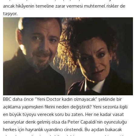
ancak hikâyenin temeline zarar vermesi muhtemel riskler de
taşıyor.
BBC daha önce “Yeni Doctor kadın olmayacak” şeklinde bir
açıklama yapmışken fikrini neden değiştirdi? Yeni sezonla ilgili
en büyük tüyoyu verecek soru bu zaten. Her ne kadar vasat
senaryolar denk gelmiş olsa da Peter Capaldi’nin oyunculuğu
herkes için hayranlık uyandırıcı cinstendi. Bu açıdan bakacak