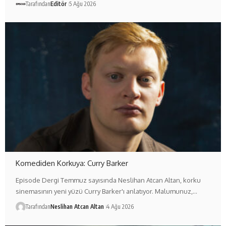
Tarafından
Editör
5 Ağu 2026
Komediden Korkuya: Curry Barker
Episode Dergi Temmuz sayısında Neslihan Atcan Altan, korku
sinemasının yeni yüzü Curry Barker'ı anlatıyor. Malumunuz,…
Tarafından
Neslihan Atcan Altan
4 Ağu 2026