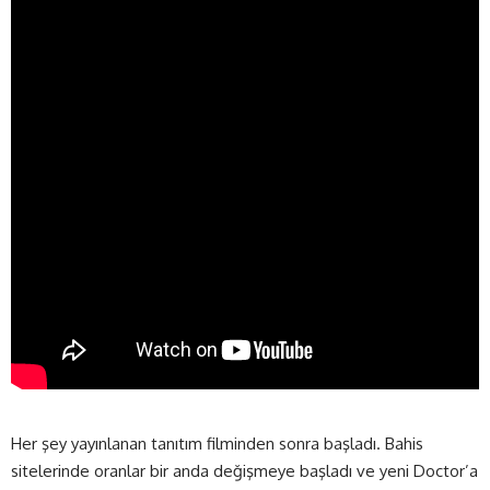
Her şey yayınlanan tanıtım filminden sonra başladı. Bahis
sitelerinde oranlar bir anda değişmeye başladı ve yeni Doctor’a