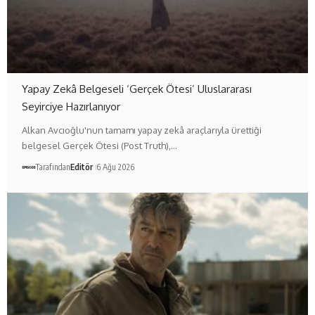
Yapay Zekâ Belgeseli ‘Gerçek Ötesi’ Uluslararası
Seyirciye Hazırlanıyor
Alkan Avcıoğlu'nun tamamı yapay zekâ araçlarıyla ürettiği
belgesel Gerçek Ötesi (Post Truth),…
Tarafından
Editör
6 Ağu 2026