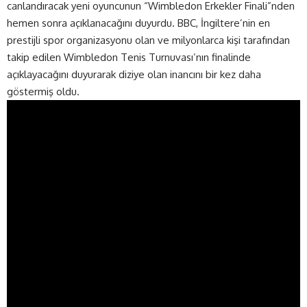
canlandıracak yeni oyuncunun “Wimbledon Erkekler Finali”nden
hemen sonra açıklanacağını duyurdu. BBC, İngiltere’nin en
prestijli spor organizasyonu olan ve milyonlarca kişi tarafından
takip edilen Wimbledon Tenis Turnuvası’nın finalinde
açıklayacağını duyurarak diziye olan inancını bir kez daha
göstermiş oldu.