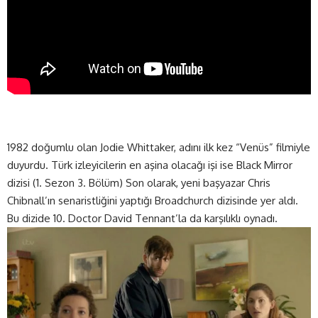
1982 doğumlu olan Jodie Whittaker, adını ilk kez “Venüs” filmiyle
duyurdu. Türk izleyicilerin en aşina olacağı işi ise Black Mirror
dizisi (1. Sezon 3. Bölüm) Son olarak, yeni başyazar Chris
Chibnall’ın senaristliğini yaptığı Broadchurch dizisinde yer aldı.
Bu dizide 10. Doctor David Tennant’la da karşılıklı oynadı.