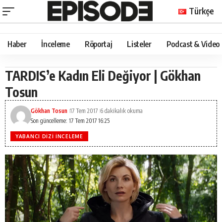
Türkçe
Haber
İnceleme
Röportaj
Listeler
Podcast & Video
TARDIS’e Kadın Eli Değiyor | Gökhan
Tosun
Gökhan Tosun
17 Tem 2017
6 dakikalık okuma
Son güncelleme: 17 Tem 2017 16:25
YABANCI DIZI İNCELEME