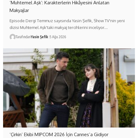
‘Muhtemel Aşk’: Karakterlerin Hikâyesini Anlatan
Makyajlar
Episode Dergi Temmuz sayısında Yasin Şefik, Show TV'nin yeni
dizisi Muhtemel Aşk'taki makyaj tercihlerini inceliyor.…
Tarafından
Yasin Şefik
5 Ağu 2026
‘Çirkin’ Ekibi MIPCOM 2026 İçin Cannes’a Gidiyor