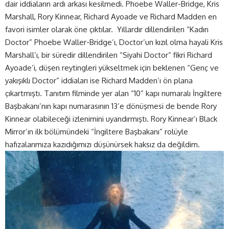
dair iddiaların ardı arkası kesilmedi. Phoebe Waller-Bridge, Kris
Marshall, Rory Kinnear, Richard Ayoade ve Richard Madden en
favori isimler olarak öne çıktılar. Yıllardır dillendirilen “Kadın
Doctor” Phoebe Waller-Bridge’ı, Doctor’un kızıl olma hayali Kris
Marshall’ı, bir süredir dillendirilen “Siyahi Doctor” fikri Richard
Ayoade’i, düşen reytingleri yükseltmek için beklenen “Genç ve
yakışıklı Doctor” iddiaları ise Richard Madden’ı ön plana
çıkartmıştı. Tanıtım filminde yer alan “10” kapı numaralı İngiltere
Başbakanı’nın kapı numarasının 13’e dönüşmesi de bende Rory
Kinnear olabileceği izlenimini uyandırmıştı. Rory Kinnear’ı Black
Mirror’ın ilk bölümündeki “İngiltere Başbakanı” rolüyle
hafızalarımıza kazıdığımızı düşünürsek haksız da değildim.