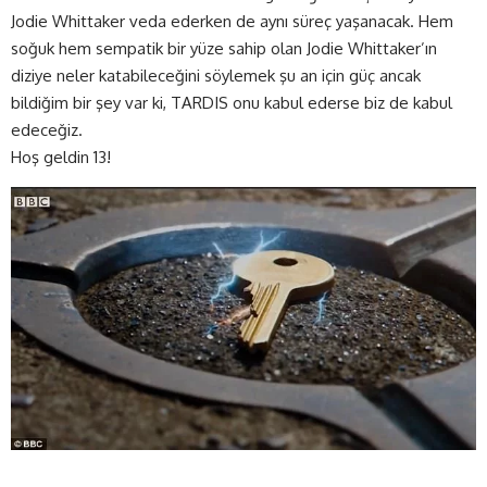
Jodie Whittaker veda ederken de aynı süreç yaşanacak. Hem
soğuk hem sempatik bir yüze sahip olan Jodie Whittaker’ın
diziye neler katabileceğini söylemek şu an için güç ancak
bildiğim bir şey var ki, TARDIS onu kabul ederse biz de kabul
edeceğiz.
Hoş geldin 13!