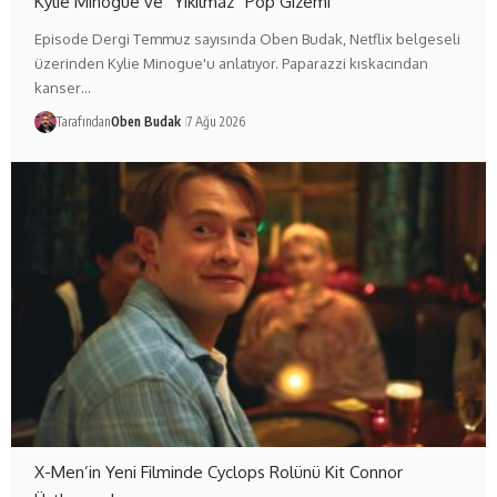
Kylie Minogue ve “Yıkılmaz” Pop Gizemi
Episode Dergi Temmuz sayısında Oben Budak, Netflix belgeseli
üzerinden Kylie Minogue'u anlatıyor. Paparazzi kıskacından
kanser…
Tarafından
Oben Budak
7 Ağu 2026
X-Men’in Yeni Filminde Cyclops Rolünü Kit Connor