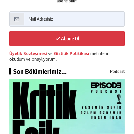
abone olun!
Abone Ol
Üyelik Sözleşmesi
ve
Gizlilik Politikası
metinlerini
okudum ve onaylıyorum.
Son Bölümlerimiz...
Podcast