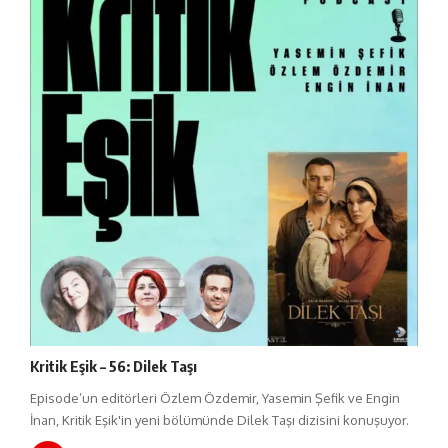
Kritik Eşik – 56: Dilek Taşı
Episode’un editörleri Özlem Özdemir, Yasemin Şefik ve Engin
İnan, Kritik Eşik'in yeni bölümünde Dilek Taşı dizisini konuşuyor.