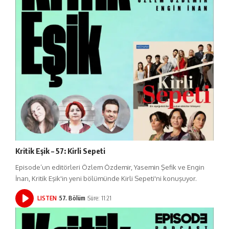
Kritik Eşik – 57: Kirli Sepeti
Episode’un editörleri Özlem Özdemir, Yasemin Şefik ve Engin
İnan, Kritik Eşik'in yeni bölümünde Kirli Sepeti'ni konuşuyor.
LISTEN
57. Bölüm
Süre: 11:21