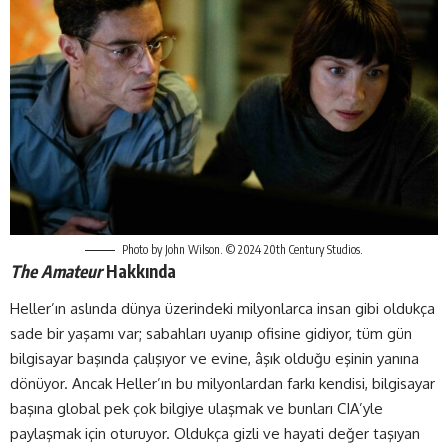
Photo by John Wilson. © 2024 20th Century Studios.
The Amateur
Hakkında
Heller’ın aslında dünya üzerindeki milyonlarca insan gibi oldukça
sade bir yaşamı var; sabahları uyanıp ofisine gidiyor, tüm gün
bilgisayar başında çalışıyor ve evine, âşık olduğu eşinin yanına
dönüyor. Ancak Heller’ın bu milyonlardan farkı kendisi, bilgisayar
başına global pek çok bilgiye ulaşmak ve bunları CIA’yle
paylaşmak için oturuyor. Oldukça gizli ve hayati değer taşıyan