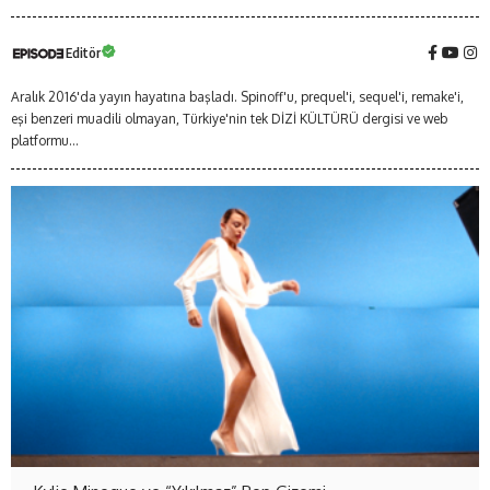
Editör
Aralık 2016'da yayın hayatına başladı. Spinoff'u, prequel'i, sequel'i, remake'i,
eşi benzeri muadili olmayan, Türkiye'nin tek DİZİ KÜLTÜRÜ dergisi ve web
platformu...