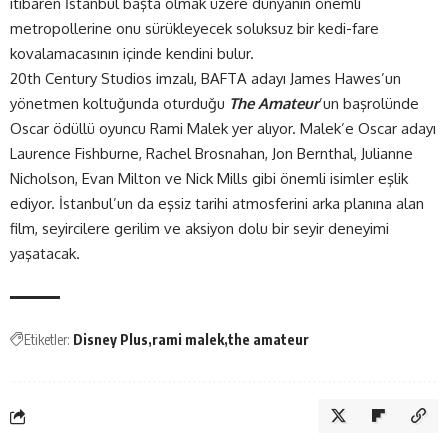
itibaren İstanbul başta olmak üzere dünyanın önemli
metropollerine onu sürükleyecek soluksuz bir kedi-fare
kovalamacasının içinde kendini bulur.
20th Century Studios imzalı, BAFTA adayı James Hawes’un
yönetmen koltuğunda oturduğu
The Amateur
’un başrolünde
Oscar ödüllü oyuncu Rami Malek yer alıyor. Malek’e Oscar adayı
Laurence Fishburne, Rachel Brosnahan, Jon Bernthal, Julianne
Nicholson, Evan Milton ve Nick Mills gibi önemli isimler eşlik
ediyor. İstanbul’un da eşsiz tarihi atmosferini arka planına alan
film, seyircilere gerilim ve aksiyon dolu bir seyir deneyimi
yaşatacak.
Etiketler:
Disney Plus
rami malek
the amateur