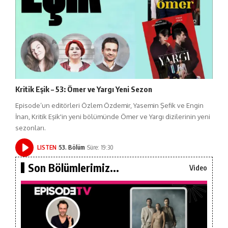
Kritik Eşik – 53: Ömer ve Yargı Yeni Sezon
Episode’un editörleri Özlem Özdemir, Yasemin Şefik ve Engin
İnan, Kritik Eşik'in yeni bölümünde Ömer ve Yargı dizilerinin yeni
sezonları.
LISTEN
53. Bölüm
Süre: 19:30
Son Bölümlerimiz...
Video