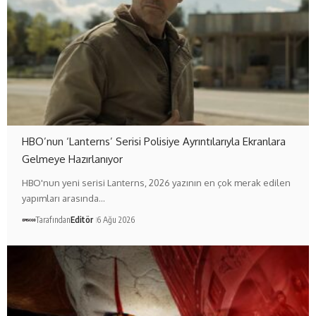
HBO’nun ‘Lanterns’ Serisi Polisiye Ayrıntılarıyla Ekranlara
Gelmeye Hazırlanıyor
HBO'nun yeni serisi Lanterns, 2026 yazının en çok merak edilen
yapımları arasında…
Tarafından
Editör
6 Ağu 2026