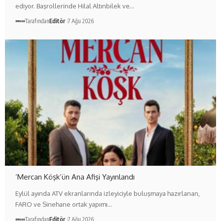
ediyor. Başrollerinde Hilal Altınbilek ve…
Tarafından
Editör
7 Ağu 2026
‘Mercan Köşk’ün Ana Afişi Yayınlandı
Eylül ayında ATV ekranlarında izleyiciyle buluşmaya hazırlanan,
FARO ve Sinehane ortak yapımı…
Tarafından
Editör
7 Ağu 2026