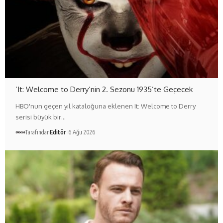
‘It: Welcome to Derry’nin 2. Sezonu 1935’te Geçecek
HBO'nun geçen yıl kataloğuna eklenen It: Welcome to Derry
serisi büyük bir…
Tarafından
Editör
6 Ağu 2026