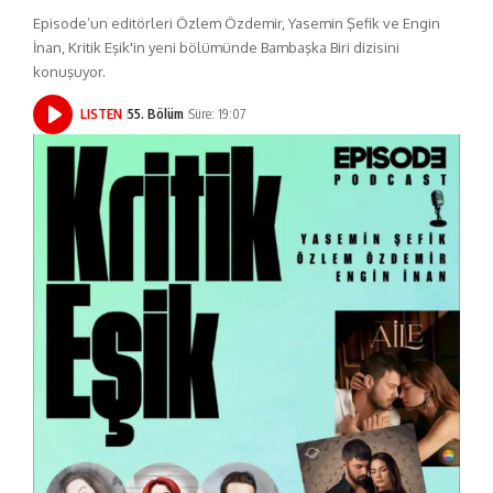
Episode’un editörleri Özlem Özdemir, Yasemin Şefik ve Engin
İnan, Kritik Eşik'in yeni bölümünde Bambaşka Biri dizisini
konuşuyor.
LISTEN
55. Bölüm
Süre: 19:07