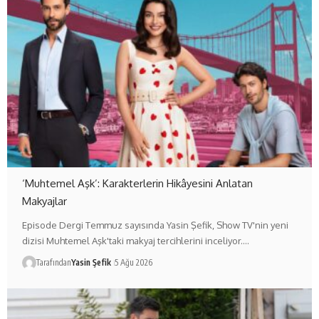
‘Muhtemel Aşk’: Karakterlerin Hikâyesini Anlatan
Makyajlar
Episode Dergi Temmuz sayısında Yasin Şefik, Show TV'nin yeni
dizisi Muhtemel Aşk'taki makyaj tercihlerini inceliyor.…
Tarafından
Yasin Şefik
5 Ağu 2026