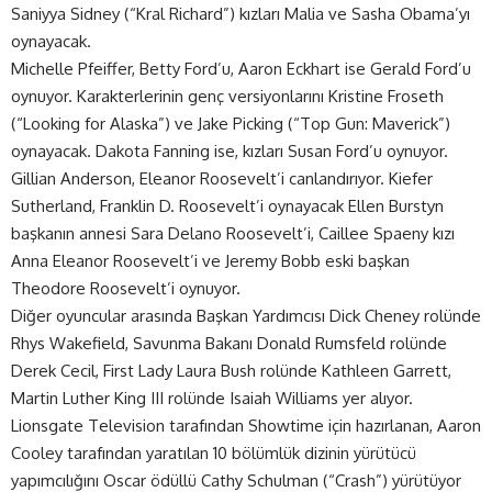
Saniyya Sidney (“Kral Richard”) kızları Malia ve Sasha Obama’yı
oynayacak.
Michelle Pfeiffer, Betty Ford’u, Aaron Eckhart ise Gerald Ford’u
oynuyor. Karakterlerinin genç versiyonlarını Kristine Froseth
(“Looking for Alaska”) ve Jake Picking (“Top Gun: Maverick”)
oynayacak. Dakota Fanning ise, kızları Susan Ford’u oynuyor.
Gillian Anderson, Eleanor Roosevelt’i canlandırıyor. Kiefer
Sutherland, Franklin D. Roosevelt’i oynayacak Ellen Burstyn
başkanın annesi Sara Delano Roosevelt’i, Caillee Spaeny kızı
Anna Eleanor Roosevelt’i ve Jeremy Bobb eski başkan
Theodore Roosevelt’i oynuyor.
Diğer oyuncular arasında Başkan Yardımcısı Dick Cheney rolünde
Rhys Wakefield, Savunma Bakanı Donald Rumsfeld rolünde
Derek Cecil, First Lady Laura Bush rolünde Kathleen Garrett,
Martin Luther King III rolünde Isaiah Williams yer alıyor.
Lionsgate Television tarafından Showtime için hazırlanan, Aaron
Cooley tarafından yaratılan 10 bölümlük dizinin yürütücü
yapımcılığını Oscar ödüllü Cathy Schulman (“Crash”) yürütüyor