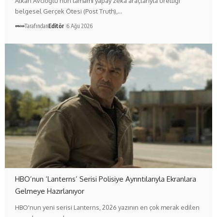
Alkan Avcıoğlu'nun tamamı yapay zekâ araçlarıyla ürettiği
belgesel Gerçek Ötesi (Post Truth),…
Tarafından
Editör
6 Ağu 2026
HBO’nun ‘Lanterns’ Serisi Polisiye Ayrıntılarıyla Ekranlara
Gelmeye Hazırlanıyor
HBO'nun yeni serisi Lanterns, 2026 yazının en çok merak edilen