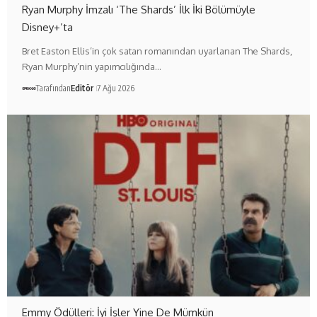
Ryan Murphy İmzalı ‘The Shards’ İlk İki Bölümüyle
Disney+’ta
Bret Easton Ellis’in çok satan romanından uyarlanan The Shards,
Ryan Murphy’nin yapımcılığında…
Tarafından
Editör
7 Ağu 2026
Emmy Ödülleri: İyi İşler Yine De Mümkün