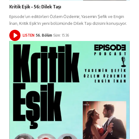
Kritik Eşik – 56: Dilek Taşı
Episode’un editörleri Özlem Özdemir, Yasemin Şefik ve Engin
İnan, Kritik Eşik'in yeni bölümünde Dilek Taşı dizisini konuşuyor.
LISTEN
56. Bölüm
Süre: 15:36