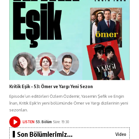
Kritik Eşik – 53: Ömer ve Yargı Yeni Sezon
Episode’un editörleri Özlem Özdemir, Yasemin Şefik ve Engin
İnan, Kritik Eşik'in yeni bölümünde Ömer ve Yargı dizilerinin yeni
sezonları.
LISTEN
53. Bölüm
Süre: 19:30
Son Bölümlerimiz...
Video