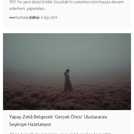
TRT 1'in yeni dizisi Evlilik Güzeldir'in çekimleri tüm hızıyla devam
ederken, yapımdan…
Tarafından
Editör
6 Ağu 2026
Yapay Zekâ Belgeseli ‘Gerçek Ötesi’ Uluslararası
Seyirciye Hazırlanıyor