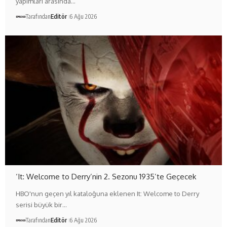
yapımları arasında…
Tarafından
Editör
6 Ağu 2026
‘It: Welcome to Derry’nin 2. Sezonu 1935’te Geçecek
HBO'nun geçen yıl kataloğuna eklenen It: Welcome to Derry
serisi büyük bir…
Tarafından
Editör
6 Ağu 2026