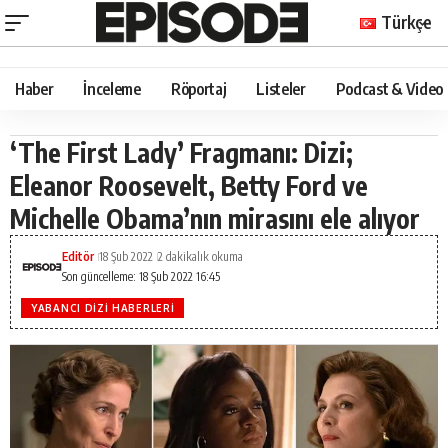
Türkçe
Haber
İnceleme
Röportaj
Listeler
Podcast & Video
‘The First Lady’ Fragmanı: Dizi;
Eleanor Roosevelt, Betty Ford ve
Michelle Obama’nın mirasını ele alıyor
Editör
18 Şub 2022
2 dakikalık okuma
Son güncelleme: 18 Şub 2022 16:45
YABANCI DIZI HABERLERI