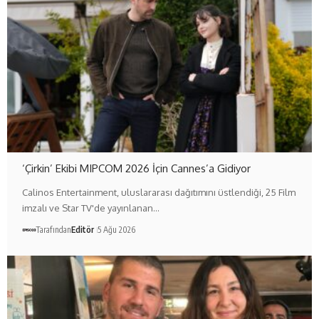
‘Çirkin’ Ekibi MIPCOM 2026 İçin Cannes’a Gidiyor
Calinos Entertainment, uluslararası dağıtımını üstlendiği, 25 Film
imzalı ve Star TV'de yayınlanan…
Tarafından
Editör
5 Ağu 2026