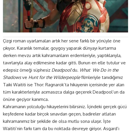
Çizgi roman uyarlamaları artık her sene farklı bir yönüyle öne
çıkıyor. Karanlık temalar, goygoy yaparak dünyayı kurtarma
derken mevzu artık kahramanların erdemleriyle, yaptıklarıyla,
tavırlarıyla alay edilmesine kadar gitti. Bunun en elle tutulur ve
edepsiz örneği süphesiz
Deadpool
’du.
What We Do in the
Shadows
ve
Hunt for the Wilderpeople
filmleriyle tanıdığımız
Taiki Waititi ise Thor: Ragnarok’ta hikayenin içerisinde yer alan
tüm karakterleriyle acımasızca dalga geçerek Deadpool’un da
önüne geçiyor kanımca.
Kahramanın yolculuğu hikayelerini bilirsiniz. İçindeki gerçek gücü
keşfedene kadar birçok sınavdan geçen, badireler atlatan
kahramanımız bir şekilde de olsa mutlu sona ulaşır. İşte
Waititi’nin farkı tam da bu noktada devreye giriyor. Asgard’ı