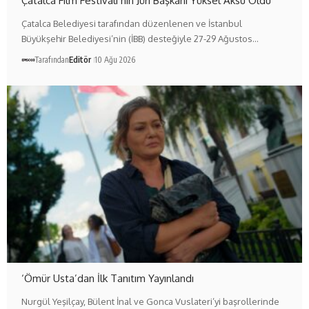
Çatalca Film Festivali’nin Jüri Başkanı Yüksel Aksu Oldu
Çatalca Belediyesi tarafından düzenlenen ve İstanbul
Büyükşehir Belediyesi’nin (İBB) desteğiyle 27-29 Ağustos…
Tarafından
Editör
10 Ağu 2026
‘Ömür Usta’dan İlk Tanıtım Yayınlandı
Nurgül Yeşilçay, Bülent İnal ve Gonca Vuslateri’yi başrollerinde