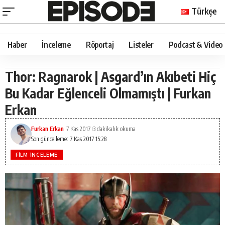
Türkçe
Haber
İnceleme
Röportaj
Listeler
Podcast & Video
Thor: Ragnarok | Asgard’ın Akıbeti Hiç
Bu Kadar Eğlenceli Olmamıştı | Furkan
Erkan
Furkan Erkan
7 Kas 2017
3 dakikalık okuma
Son güncelleme: 7 Kas 2017 15:28
FILM İNCELEME