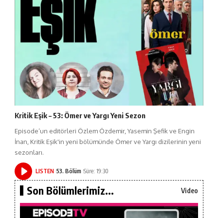
Kritik Eşik – 53: Ömer ve Yargı Yeni Sezon
Episode’un editörleri Özlem Özdemir, Yasemin Şefik ve Engin
İnan, Kritik Eşik'in yeni bölümünde Ömer ve Yargı dizilerinin yeni
sezonları.
LISTEN
53. Bölüm
Süre: 19:30
Son Bölümlerimiz...
Video