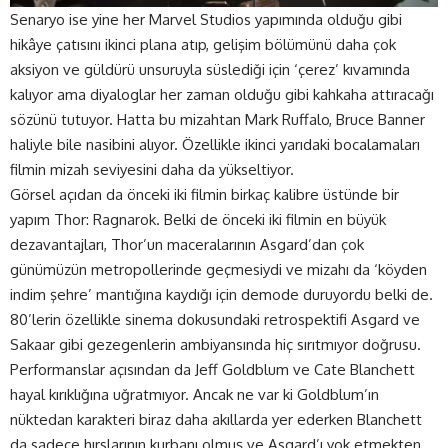
Senaryo ise yine her Marvel Studios yapımında olduğu gibi
hikâye çatısını ikinci plana atıp, gelişim bölümünü daha çok
aksiyon ve güldürü unsuruyla süslediği için ‘çerez’ kıvamında
kalıyor ama diyaloglar her zaman olduğu gibi kahkaha attıracağı
sözünü tutuyor. Hatta bu mizahtan Mark Ruffalo, Bruce Banner
haliyle bile nasibini alıyor. Özellikle ikinci yarıdaki bocalamaları
filmin mizah seviyesini daha da yükseltiyor.
Görsel açıdan da önceki iki filmin birkaç kalibre üstünde bir
yapım Thor: Ragnarok. Belki de önceki iki filmin en büyük
dezavantajları, Thor’un maceralarının Asgard’dan çok
günümüzün metropollerinde geçmesiydi ve mizahı da ‘köyden
indim şehre’ mantığına kaydığı için demode duruyordu belki de.
80’lerin özellikle sinema dokusundaki retrospektifi Asgard ve
Sakaar gibi gezegenlerin ambiyansında hiç sırıtmıyor doğrusu.
Performanslar açısından da Jeff Goldblum ve Cate Blanchett
hayal kırıklığına uğratmıyor. Ancak ne var ki Goldblum’ın
nüktedan karakteri biraz daha akıllarda yer ederken Blanchett
da sadece hırslarının kurbanı olmuş ve Asgard’ı yok etmekten