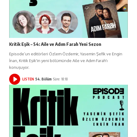
Kritik Eşik – 54: Aile ve Adım Farah Yeni Sezon
Episode’un editörleri Özlem Özdemir, Yasemin Şefik ve Engin
İnan, Kritik Eşik'in yeni bölümünde Aile ve Adım Farah'ı
konuşuyor.
LISTEN
54. Bölüm
Süre: 18:18