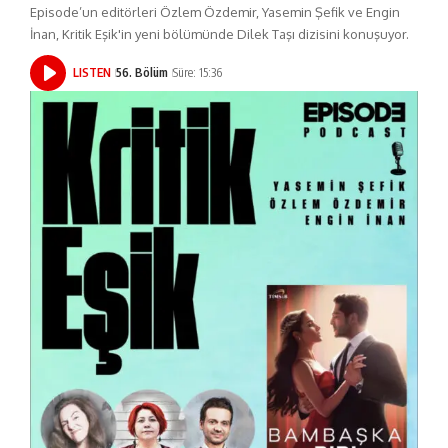
Episode’un editörleri Özlem Özdemir, Yasemin Şefik ve Engin
İnan, Kritik Eşik'in yeni bölümünde Dilek Taşı dizisini konuşuyor.
LISTEN
56. Bölüm
Süre: 15:36