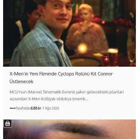
X-Men’in Yeni Filminde Cyclops Rolünü Kit Connor
Üstlenecek
MCU'nun (Marvel Sinematik Evreni) yakın gelecekteki planları
açısından X-Men külliyatı oldukça önemli…
Tarafından
Editör
7 Ağu 2026