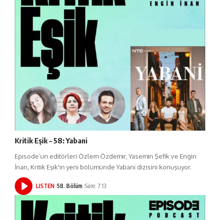
Kritik Eşik – 58: Yabani
Episode’un editörleri Özlem Özdemir, Yasemin Şefik ve Engin
İnan, Kritik Eşik'in yeni bölümünde Yabani dizisini konuşuyor.
LISTEN
58. Bölüm
Süre: 7:13