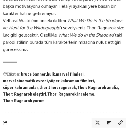
başka motivasyonu olmayan Hela’yı ayakları yere basan bir
karakter haline getiremiyor.
Velhasıl Waititi’nin önceki iki filmi
What We Do in the Shadows
ve
Hunt for the Wilderpeople
’ı sevdiyseniz Thor: Ragnarok size
ilaç gibi gelecektir. Özellikle
What We do in the Shadows
’taki
parodi stilinin burada tüm karakterlerin mizacına nüfuz ettiğini
göreceksiniz.
Etiketler:
bruce banner
hulk
marvel filmleri
marvel sinematik evreni
süper kahraman filmleri
süper kahramanlar
thor
thor: ragnarok
Thor: Ragnarok analiz
Thor: Ragnarok eleştiri
Thor: Ragnarok inceleme
Thor: Ragnarok yorum