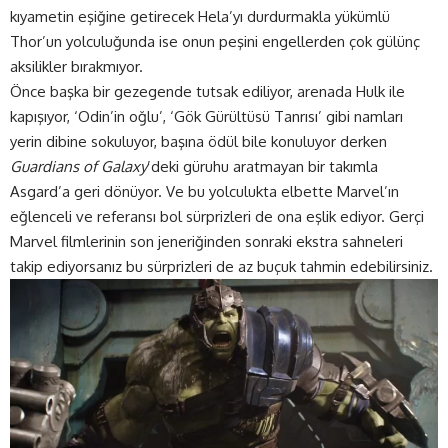
kıyametin eşiğine getirecek Hela’yı durdurmakla yükümlü
Thor’un yolculuğunda ise onun peşini engellerden çok gülünç
aksilikler bırakmıyor.
Önce başka bir gezegende tutsak ediliyor, arenada Hulk ile
kapışıyor, ‘Odin’in oğlu’, ‘Gök Gürültüsü Tanrısı’ gibi namları
yerin dibine sokuluyor, başına ödül bile konuluyor derken
Guardians of Galaxy
’deki güruhu aratmayan bir takımla
Asgard’a geri dönüyor. Ve bu yolculukta elbette Marvel’ın
eğlenceli ve referansı bol sürprizleri de ona eşlik ediyor. Gerçi
Marvel filmlerinin son jeneriğinden sonraki ekstra sahneleri
takip ediyorsanız bu sürprizleri de az buçuk tahmin edebilirsiniz.