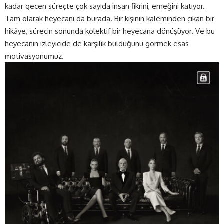
kadar geçen süreçte çok sayıda insan fikrini, emeğini katıyor.
Tam olarak heyecanı da burada. Bir kişinin kaleminden çıkan bir
hikâye, sürecin sonunda kolektif bir heyecana dönüşüyor. Ve bu
heyecanın izleyicide de karşılık bulduğunu görmek esas
motivasyonumuz.