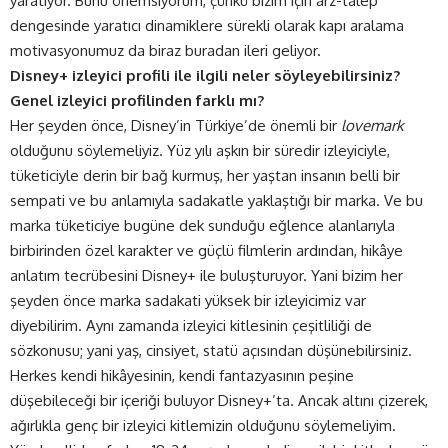
yaratıyor. Bunu önemsiyorum, çünkü bizim için arz-talep
dengesinde yaratıcı dinamiklere sürekli olarak kapı aralama
motivasyonumuz da biraz buradan ileri geliyor.
Disney+ izleyici profili ile ilgili neler söyleyebilirsiniz?
Genel izleyici profilinden farklı mı?
Her şeyden önce, Disney’in Türkiye’de önemli bir
lovemark
olduğunu söylemeliyiz. Yüz yılı aşkın bir süredir izleyiciyle,
tüketiciyle derin bir bağ kurmuş, her yaştan insanın belli bir
sempati ve bu anlamıyla sadakatle yaklaştığı bir marka. Ve bu
marka tüketiciye bugüne dek sunduğu eğlence alanlarıyla
birbirinden özel karakter ve güçlü filmlerin ardından, hikâye
anlatım tecrübesini Disney+ ile buluşturuyor. Yani bizim her
şeyden önce marka sadakati yüksek bir izleyicimiz var
diyebilirim. Aynı zamanda izleyici kitlesinin çeşitliliği de
sözkonusu; yani yaş, cinsiyet, statü açısından düşünebilirsiniz.
Herkes kendi hikâyesinin, kendi fantazyasının peşine
düşebileceği bir içeriği buluyor Disney+’ta. Ancak altını çizerek,
ağırlıkla genç bir izleyici kitlemizin olduğunu söylemeliyim.