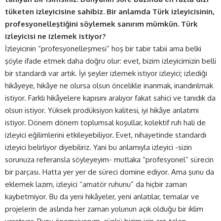
tüketen izleyicisine sahibiz. Bir anlamda Türk izleyicisinin,
profesyonelleştiğini söylemek sanırım mümkün. Türk
izleyicisi ne izlemek istiyor?
İzleyicinin “profesyonelleşmesi” hoş bir tabir tabii ama belki
şöyle ifade etmek daha doğru olur: evet, bizim izleyicimizin belli
bir standardı var artık. İyi şeyler izlemek istiyor izleyici; izlediği
hikâyeye, hikâye ne olursa olsun öncelikle inanmak, inandırılmak
istiyor. Farklı hikâyelere kapısını aralıyor fakat sahici ve tanıdık da
olsun istiyor. Yüksek prodüksiyon kalitesi, iyi hikâye anlatımı
istiyor. Dönem dönem toplumsal koşullar, kolektif ruh hali de
izleyici eğilimlerini etkileyebiliyor. Evet, nihayetinde standardı
izleyici belirliyor diyebiliriz. Yani bu anlamıyla izleyici -sizin
sorunuza referansla söyleyeyim- mutlaka “profesyonel” sürecin
bir parçası. Hatta yer yer de süreci domine ediyor. Ama şunu da
eklemek lazım, izleyici “amatör ruhunu” da hiçbir zaman
kaybetmiyor. Bu da yeni hikâyeler, yeni anlatılar, temalar ve
projelerin de aslında her zaman yolunun açık olduğu bir iklim