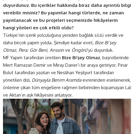
duyurdunuz. Bu içerikler hakkında biraz daha ayrıntılı bilgi
verebilir misiniz? Bu yapımlar hangi türlerde, ne zaman
yayınlanacak ve bu projeleri seçmenizde hikâyelerin
hangi yönleri en çok etkili oldu?
Türkiye’nin içerik yolculuğuna yeniden bağlılık sözü verdik ve
daha birçok yapım yolda. Şimdiye kadar evet,
Bize Bi’şey
Olmaz, Pera: Gör Beni, Ansızın
ve
Öngörü
’yü duyurduk.
MF Yapım tarafından üretilen
Bize Bi’şey Olmaz
, başrollerinde
Mert Ramazan Demir ve Miray Daner’i bir araya getiriyor. Pınar
Bulut tarafından yazılan ve Neslihan Yeşilyurt tarafından
yönetilen dizi,
Dünyayla Benim Aramda
evreninden esinlenerek,
önlerine çıkan tüm engellere rağmen birbirinden kopamayan Lal
ve Aktan’ın aşk hikâyesini anlatıyor.