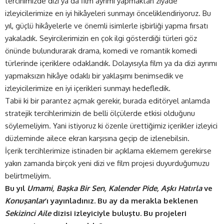
tercihimizde dizi ya da film ayrımı yapmaktan ziyade
izleyicilerimize en iyi hikâyeleri sunmayı önceliklendiriyoruz. Bu
yıl, güçlü hikâyelerle ve önemli isimlerle işbirliği yapma fırsatı
yakaladık. Seyircilerimizin en çok ilgi gösterdiği türleri göz
önünde bulundurarak drama, komedi ve romantik komedi
türlerinde içeriklere odaklandık. Dolayısıyla film ya da dizi ayrımı
yapmaksızın hikâye odaklı bir yaklaşımı benimsedik ve
izleyicilerimize en iyi içerikleri sunmayı hedefledik.
Tabii ki bir parantez açmak gerekir, burada editöryel anlamda
stratejik tercihlerimizin de belli ölçülerde etkisi olduğunu
söylemeliyim. Yani istiyoruz ki özenle ürettiğimiz içerikler izleyici
düzleminde ailece ekran karşısına geçip de izlenebilsin.
İçerik tercihlerimize istinaden bir açıklama eklemem gerekirse
yakın zamanda birçok yeni dizi ve film projesi duyurduğumuzu
belirtmeliyim.
Bu yıl
Umami, Başka Bir Sen, Kalender Pide, Aşkı Hatırla
ve
Konuşanlar
’ı yayınladınız. Bu ay da merakla beklenen
Sekizinci Aile
dizisi izleyiciyle buluştu. Bu projeleri