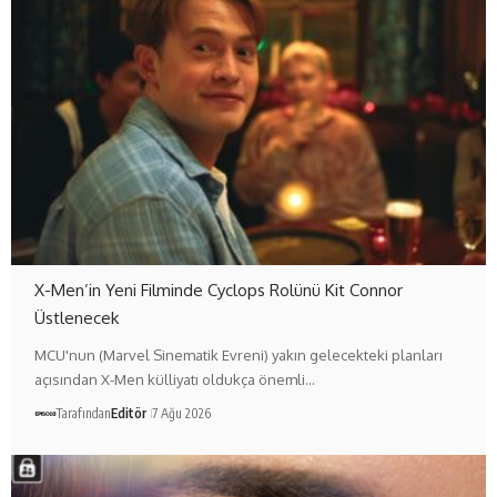
X-Men’in Yeni Filminde Cyclops Rolünü Kit Connor
Üstlenecek
MCU'nun (Marvel Sinematik Evreni) yakın gelecekteki planları
açısından X-Men külliyatı oldukça önemli…
Tarafından
Editör
7 Ağu 2026