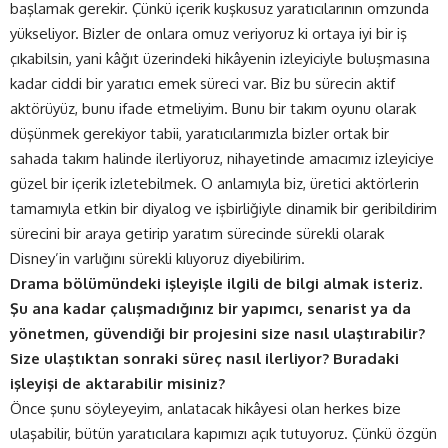
başlamak gerekir. Çünkü içerik kuşkusuz yaratıcılarının omzunda
yükseliyor. Bizler de onlara omuz veriyoruz ki ortaya iyi bir iş
çıkabilsin, yani kâğıt üzerindeki hikâyenin izleyiciyle buluşmasına
kadar ciddi bir yaratıcı emek süreci var. Biz bu sürecin aktif
aktörüyüz, bunu ifade etmeliyim. Bunu bir takım oyunu olarak
düşünmek gerekiyor tabii, yaratıcılarımızla bizler ortak bir
sahada takım halinde ilerliyoruz, nihayetinde amacımız izleyiciye
güzel bir içerik izletebilmek. O anlamıyla biz, üretici aktörlerin
tamamıyla etkin bir diyalog ve işbirliğiyle dinamik bir geribildirim
sürecini bir araya getirip yaratım sürecinde sürekli olarak
Disney’in varlığını sürekli kılıyoruz diyebilirim.
Drama bölümündeki işleyişle ilgili de bilgi almak isteriz.
Şu ana kadar çalışmadığınız bir yapımcı, senarist ya da
yönetmen, güvendiği bir projesini size nasıl ulaştırabilir?
Size ulaştıktan sonraki süreç nasıl ilerliyor? Buradaki
işleyişi de aktarabilir misiniz?
Önce şunu söyleyeyim, anlatacak hikâyesi olan herkes bize
ulaşabilir, bütün yaratıcılara kapımızı açık tutuyoruz. Çünkü özgün