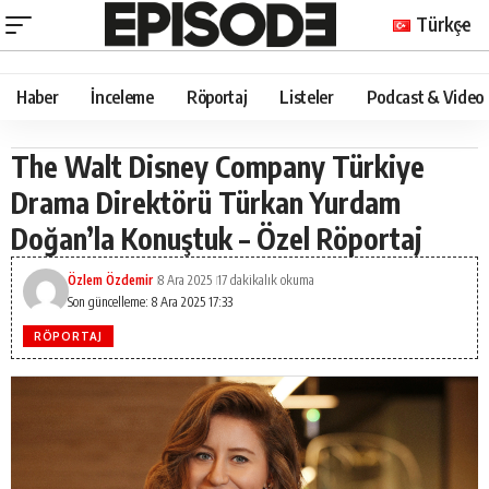
Türkçe
Haber
İnceleme
Röportaj
Listeler
Podcast & Video
The Walt Disney Company Türkiye
Drama Direktörü Türkan Yurdam
Doğan’la Konuştuk – Özel Röportaj
Özlem Özdemir
8 Ara 2025
17 dakikalık okuma
Son güncelleme: 8 Ara 2025 17:33
RÖPORTAJ