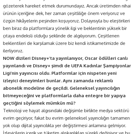
gözeterek hareket etmek durumundayız. Ancak üretimden nihai
ürünün içeriğine dek, her zaman çeşitliliğe önem veriyoruz ve
özgün hikâyelerin peşinden koşuyoruz. Dolayısıyla bu eleştirileri
ben biraz da platformlara yönelik ilgi ve beklentinin yüksek bir
çıtaya endeksli olduğu şeklinde de algılıyorum. Çeşitlenen
beklentileri de karşılamak üzere biz kendi istikametimizde de
ilerliyoruz.
NOW dizileri Disney+’ta yayınlanıyor, Oscar ödülleri canlı
yayınlandı ve Disney+ şimdi de UEFA Kadınlar Şampiyonlar
Ligi’nin yayıncısı oldu. Platformlar için nispeten yeni
izleyici deneyimleri bunlar. Aynı zamanda reklamlı
abonelik modeline de geçildi. Geleneksel yayıncılığın
bitmeyeceğini ve platformlarla daha entegre bir yapıya
geçtiğini söylemek mümkün mü?
Teknoloji ve hayat algısındaki değişimle birlikte medya sektörü
evrim geçiriyor, fakat bu evrim geleneksel yayıncılığın tamamen
yok olup dijital yayıncılıkla yer değiştirmesi anlamına gelmiyor.
İzleyicilerin içerik ve tüketim alışkanlıkları sürekli değişiyor ve bu