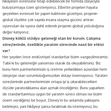
hikâyeleri evrensele hitap edebilecek bir formda izleyiciyle
buluşturmaya özen gösteriyoruz. Elbette projeleri hayata
geçirirken evrensel bir yapım kalitesini gözetiyor, projenin
global ölçekte çok sayıda insana ulaşma gücünü artıran
oyuncuları da oyuna dahil ederek projenin global yolculuğuna
değer katıyoruz.
Disney köklü stüdyo geleneği olan bir kurum. Çalışma
süreçlerinde, özellikle yaratım sürecinde nasıl bir etkisi
var?
Her şeyden önce endüstriyel standartlar bizim vazgeçilmezimiz.
Tabii ki bu geleneğin yansıması olarak da okuyabilirsiniz. Biz
bunu hem partnerlerimizin iş üretme yetkinlikleri açısından hem
izleyiciye olan sorumluluğumuzdan dolayı önemsiyoruz. Yaratım
süreçlerinde partnerlerimizin ortaya iyi iş çıkarabilecekleri
ölçüde yaratıcılıklarına alan açmak önceliğimiz. Bunu yaparken
de standartlarımıza uygun bir yaratım süreci olması ise bizim
önem verdiğimiz bir boyut. Disney’in bu anlamda yaklaşımı
belirleyici, yani hikâyeyi şansa bırakmak da istemiyoruz, bu