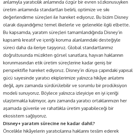
anlamıyla yaratıcılık anlamında özgür bir evren sözkonusuyken
üretim anlamında standartları belirli, optimize ve sıkı
değerlendirme süreçleri ile hareket ediyoruz. Bu bizim Disney
olarak dayandığımız temel ilkelerle ve gelenekle ilgili elbette.
Bu kapsamda, yaratım süreçleri tamamlandığında Disney’in
kapsamlı kreatif ve içeriği koruma alanlarındaki desteğiyle
süreci daha da ileriye taşıyoruz. Global standartlarımız
doğrultusunda müzikten görsel sanatlara, hayvan haklarının
korunmasından etik üretim süreçlerine kadar geniş bir
perspektifle hareket ediyoruz. Disney’in dünya çapındaki yapısal
gücü sayesinde yaratıcı ekiplerimize yalnızca hikâye anlatımı
değil, aynı zamanda sürdürülebilir ve sorumlu bir prodüksiyon
modeli sunuyoruz. Böylece yalnızca izleyiciye en iyi içeriği
ulaştırmakla kalmıyor, aynı zamanda yaratıcı ortaklarımızın her
aşamada güvenle ve rahatlıkla üretim yapabileceği bir
ekosistem sağlıyoruz.
Disney+ yaratım sürecine ne kadar dahil?
Öncelikle hikâyelerin yaratıcılarına haklarını teslim ederek