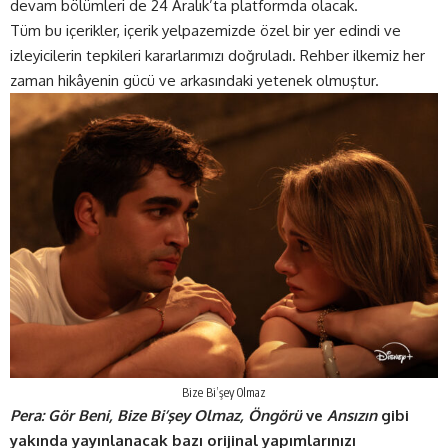
devam bölümleri de 24 Aralık’ta platformda olacak.
Tüm bu içerikler, içerik yelpazemizde özel bir yer edindi ve
izleyicilerin tepkileri kararlarımızı doğruladı. Rehber ilkemiz her
zaman hikâyenin gücü ve arkasındaki yetenek olmuştur.
Bize Bi’şey Olmaz
Pera: Gör Beni, Bize Bi’şey Olmaz, Öngörü
ve
Ansızın
gibi
yakında yayınlanacak bazı orijinal yapımlarınızı