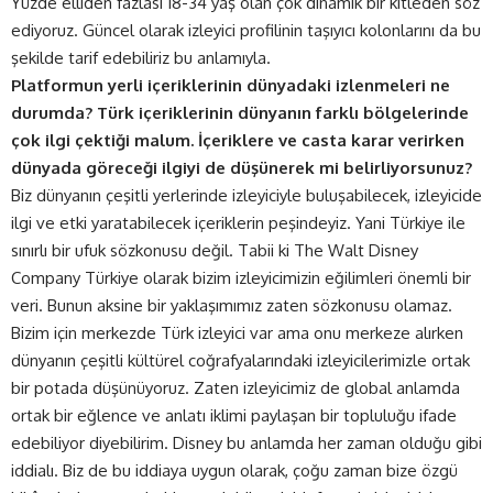
Yüzde elliden fazlası 18-34 yaş olan çok dinamik bir kitleden söz
ediyoruz. Güncel olarak izleyici profilinin taşıyıcı kolonlarını da bu
şekilde tarif edebiliriz bu anlamıyla.
Platformun yerli içeriklerinin dünyadaki izlenmeleri ne
durumda? Türk içeriklerinin dünyanın farklı bölgelerinde
çok ilgi çektiği malum. İçeriklere ve casta karar verirken
dünyada göreceği ilgiyi de düşünerek mi belirliyorsunuz?
Biz dünyanın çeşitli yerlerinde izleyiciyle buluşabilecek, izleyicide
ilgi ve etki yaratabilecek içeriklerin peşindeyiz. Yani Türkiye ile
sınırlı bir ufuk sözkonusu değil. Tabii ki The Walt Disney
Company Türkiye olarak bizim izleyicimizin eğilimleri önemli bir
veri. Bunun aksine bir yaklaşımımız zaten sözkonusu olamaz.
Bizim için merkezde Türk izleyici var ama onu merkeze alırken
dünyanın çeşitli kültürel coğrafyalarındaki izleyicilerimizle ortak
bir potada düşünüyoruz. Zaten izleyicimiz de global anlamda
ortak bir eğlence ve anlatı iklimi paylaşan bir topluluğu ifade
edebiliyor diyebilirim. Disney bu anlamda her zaman olduğu gibi
iddialı. Biz de bu iddiaya uygun olarak, çoğu zaman bize özgü