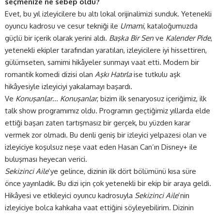
seçmenize ne sebep oldu?
Evet, bu yıl izleyicilere bu altı lokal orijinalimizi sunduk. Yetenekli
oyuncu kadrosu ve cesur tekniği ile
Umami
, kataloğumuzda
güçlü bir içerik olarak yerini aldı.
Başka Bir Sen
ve
Kalender Pide
,
yetenekli ekipler tarafından yaratılan, izleyicilere iyi hissettiren,
gülümseten, samimi hikâyeler sunmayı vaat etti. Modern bir
romantik komedi dizisi olan
Aşkı Hatırla
ise tutkulu aşk
hikâyesiyle izleyiciyi yakalamayı başardı.
Ve
Konuşanlar
…
Konuşanlar
, bizim ilk senaryosuz içeriğimiz, ilk
talk show programımız oldu. Programın geçtiğimiz yıllarda elde
ettiği başarı zaten tartışmasız bir gerçek, bu yüzden karar
vermek zor olmadı. Bu denli geniş bir izleyici yelpazesi olan ve
izleyiciye koşulsuz neşe vaat eden Hasan Can’ın Disney+ ile
buluşması heyecan verici.
Sekizinci Aile
’ye gelince, dizinin ilk dört bölümünü kısa süre
önce yayınladık. Bu dizi için çok yetenekli bir ekip bir araya geldi.
Hikâyesi ve etkileyici oyuncu kadrosuyla
Sekizinci Aile
’nin
izleyiciye bolca kahkaha vaat ettiğini söyleyebilirim. Dizinin