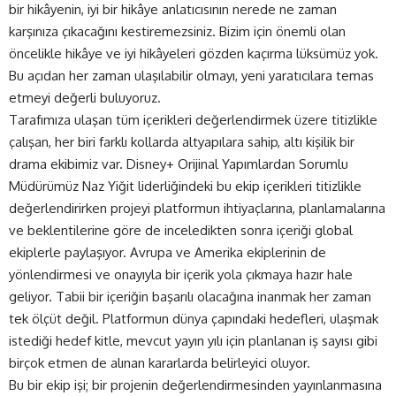
bir hikâyenin, iyi bir hikâye anlatıcısının nerede ne zaman
karşınıza çıkacağını kestiremezsiniz. Bizim için önemli olan
öncelikle hikâye ve iyi hikâyeleri gözden kaçırma lüksümüz yok.
Bu açıdan her zaman ulaşılabilir olmayı, yeni yaratıcılara temas
etmeyi değerli buluyoruz.
Tarafımıza ulaşan tüm içerikleri değerlendirmek üzere titizlikle
çalışan, her biri farklı kollarda altyapılara sahip, altı kişilik bir
drama ekibimiz var. Disney+ Orijinal Yapımlardan Sorumlu
Müdürümüz Naz Yiğit liderliğindeki bu ekip içerikleri titizlikle
değerlendirirken projeyi platformun ihtiyaçlarına, planlamalarına
ve beklentilerine göre de inceledikten sonra içeriği global
ekiplerle paylaşıyor. Avrupa ve Amerika ekiplerinin de
yönlendirmesi ve onayıyla bir içerik yola çıkmaya hazır hale
geliyor. Tabii bir içeriğin başarılı olacağına inanmak her zaman
tek ölçüt değil. Platformun dünya çapındaki hedefleri, ulaşmak
istediği hedef kitle, mevcut yayın yılı için planlanan iş sayısı gibi
birçok etmen de alınan kararlarda belirleyici oluyor.
Bu bir ekip işi; bir projenin değerlendirmesinden yayınlanmasına