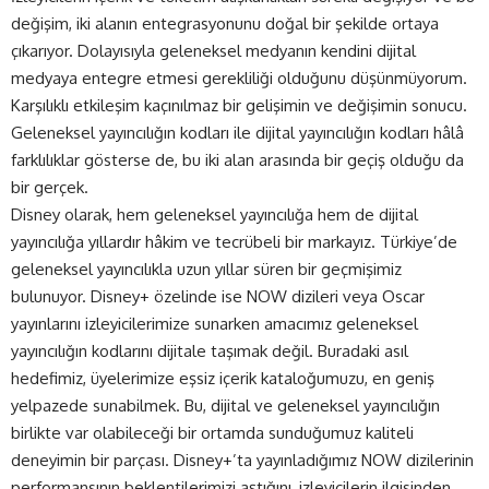
değişim, iki alanın entegrasyonunu doğal bir şekilde ortaya
çıkarıyor. Dolayısıyla geleneksel medyanın kendini dijital
medyaya entegre etmesi gerekliliği olduğunu düşünmüyorum.
Karşılıklı etkileşim kaçınılmaz bir gelişimin ve değişimin sonucu.
Geleneksel yayıncılığın kodları ile dijital yayıncılığın kodları hâlâ
farklılıklar gösterse de, bu iki alan arasında bir geçiş olduğu da
bir gerçek.
Disney olarak, hem geleneksel yayıncılığa hem de dijital
yayıncılığa yıllardır hâkim ve tecrübeli bir markayız. Türkiye’de
geleneksel yayıncılıkla uzun yıllar süren bir geçmişimiz
bulunuyor. Disney+ özelinde ise NOW dizileri veya Oscar
yayınlarını izleyicilerimize sunarken amacımız geleneksel
yayıncılığın kodlarını dijitale taşımak değil. Buradaki asıl
hedefimiz, üyelerimize eşsiz içerik kataloğumuzu, en geniş
yelpazede sunabilmek. Bu, dijital ve geleneksel yayıncılığın
birlikte var olabileceği bir ortamda sunduğumuz kaliteli
deneyimin bir parçası. Disney+’ta yayınladığımız NOW dizilerinin
performansının beklentilerimizi aştığını, izleyicilerin ilgisinden