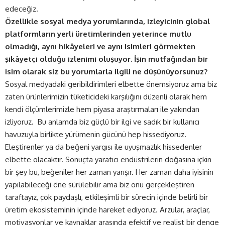
edeceğiz.
Özellikle sosyal medya yorumlarında, izleyicinin global
platformların yerli üretimlerinden yeterince mutlu
olmadığı, aynı hikâyeleri ve aynı isimleri görmekten
şikâyetçi olduğu izlenimi oluşuyor. İşin mutfağından bir
isim olarak siz bu yorumlarla ilgili ne düşünüyorsunuz?
Sosyal medyadaki geribildirimleri elbette önemsiyoruz ama biz
zaten ürünlerimizin tüketicideki karşılığını düzenli olarak hem
kendi ölçümlerimizle hem piyasa araştırmaları ile yakından
izliyoruz. Bu anlamda biz güçlü bir ilgi ve sadık bir kullanıcı
havuzuyla birlikte yürümenin gücünü hep hissediyoruz.
Eleştirenler ya da beğeni yargısı ile uyuşmazlık hissedenler
elbette olacaktır. Sonuçta yaratıcı endüstrilerin doğasına içkin
bir şey bu, beğeniler her zaman yarışır. Her zaman daha iyisinin
yapılabileceği öne sürülebilir ama biz onu gerçekleştiren
taraftayız, çok paydaşlı, etkileşimli bir sürecin içinde belirli bir
üretim ekosisteminin içinde hareket ediyoruz. Arzular, araçlar,
motivasyonlar ve kaynaklar arasında efektif ve realist bir denge