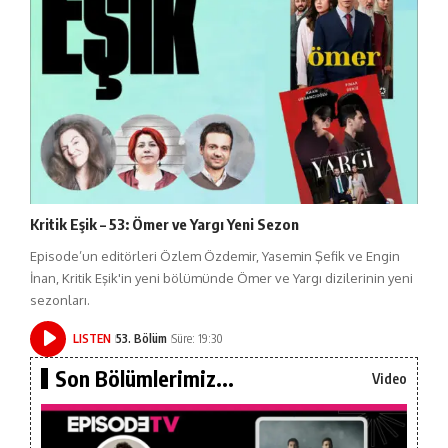
Kritik Eşik – 53: Ömer ve Yargı Yeni Sezon
Episode’un editörleri Özlem Özdemir, Yasemin Şefik ve Engin
İnan, Kritik Eşik'in yeni bölümünde Ömer ve Yargı dizilerinin yeni
sezonları.
LISTEN
53. Bölüm
Süre: 19:30
Son Bölümlerimiz...
Video