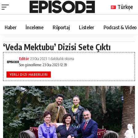
Türkçe
Haber
İnceleme
Röportaj
Listeler
Podcast & Video
‘Veda Mektubu’ Dizisi Sete Çıktı
Editör
23 Oca 2023
1 dakikalık okuma
Son güncelleme: 23 Oca 2023 12:39
YERLI DIZI HABERLERI