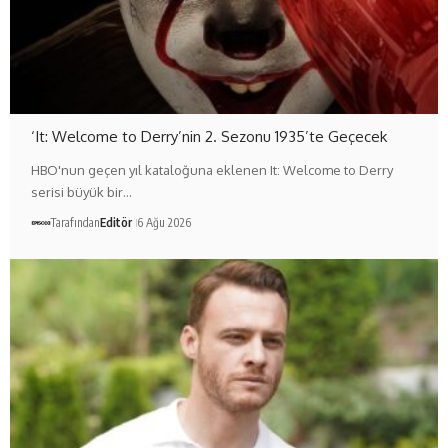
‘It: Welcome to Derry’nin 2. Sezonu 1935’te Geçecek
HBO'nun geçen yıl kataloğuna eklenen It: Welcome to Derry
serisi büyük bir…
Tarafından
Editör
6 Ağu 2026