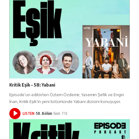
Kritik Eşik – 58: Yabani
Episode’un editörleri Özlem Özdemir, Yasemin Şefik ve Engin
İnan, Kritik Eşik'in yeni bölümünde Yabani dizisini konuşuyor.
LISTEN
58. Bölüm
Süre: 7:13