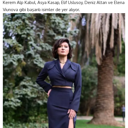
Kerem Alp Kabul, Asya Kasap, Elif Uslusoy, Deniz Altan ve Elena
Viunova gibi başarılı isimler de yer alıyor.