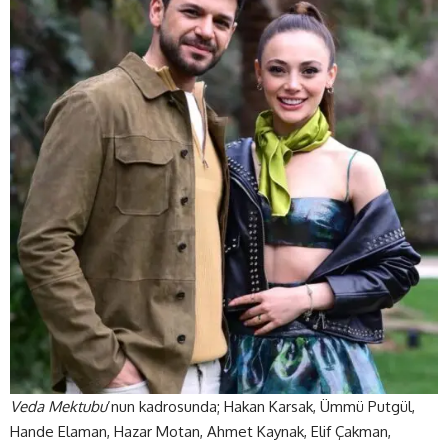
Veda Mektubu
’nun kadrosunda; Hakan Karsak, Ümmü Putgül,
Hande Elaman, Hazar Motan, Ahmet Kaynak, Elif Çakman,