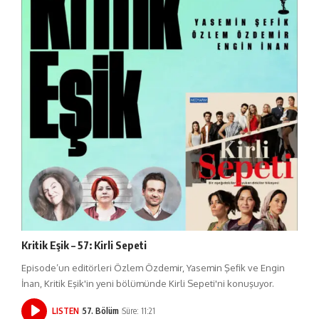
Kritik Eşik – 57: Kirli Sepeti
Episode’un editörleri Özlem Özdemir, Yasemin Şefik ve Engin
İnan, Kritik Eşik'in yeni bölümünde Kirli Sepeti'ni konuşuyor.
LISTEN
57. Bölüm
Süre: 11:21