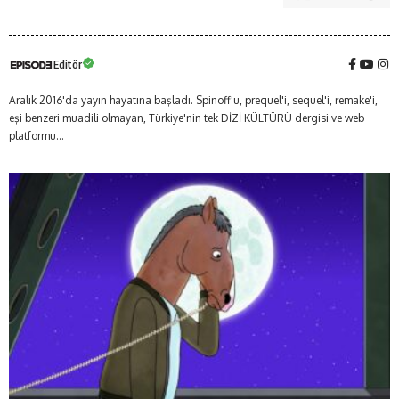
Editör
Aralık 2016'da yayın hayatına başladı. Spinoff'u, prequel'i, sequel'i, remake'i,
eşi benzeri muadili olmayan, Türkiye'nin tek DİZİ KÜLTÜRÜ dergisi ve web
platformu...