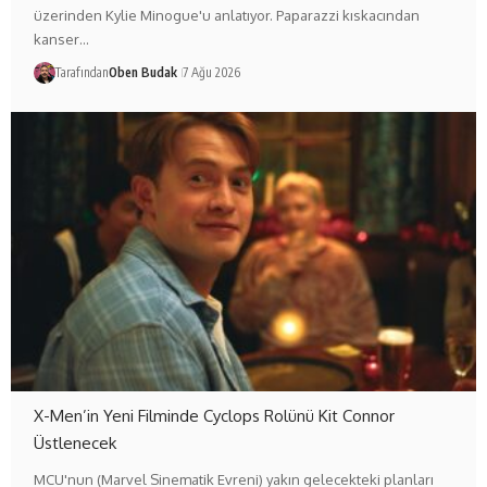
üzerinden Kylie Minogue'u anlatıyor. Paparazzi kıskacından
kanser…
Tarafından
Oben Budak
7 Ağu 2026
X-Men’in Yeni Filminde Cyclops Rolünü Kit Connor
Üstlenecek
MCU'nun (Marvel Sinematik Evreni) yakın gelecekteki planları