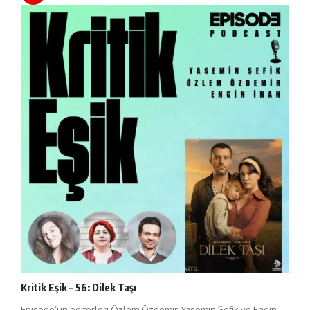
Kritik Eşik – 56: Dilek Taşı
Episode’un editörleri Özlem Özdemir, Yasemin Şefik ve Engin