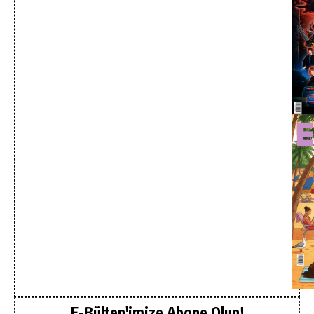
E-Bülten'imize Abone Olun!