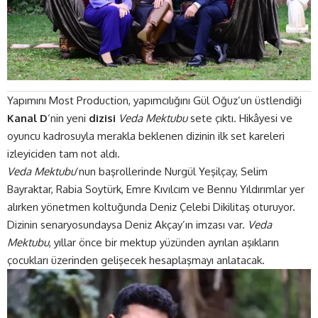
Yapımını Most Production, yapımcılığını Gül Oğuz’un üstlendiği
Kanal D
‘nin yeni
dizisi
Veda Mektubu
sete çıktı. Hikâyesi ve
oyuncu kadrosuyla merakla beklenen dizinin ilk set kareleri
izleyiciden tam not aldı.
Veda Mektubu
‘nun başrollerinde Nurgül Yeşilçay, Selim
Bayraktar, Rabia Soytürk, Emre Kıvılcım ve Bennu Yıldırımlar yer
alırken yönetmen koltuğunda Deniz Çelebi Dikilitaş oturuyor.
Dizinin senaryosundaysa Deniz Akçay’ın imzası var.
Veda
Mektubu
, yıllar önce bir mektup yüzünden ayrılan aşıkların
çocukları üzerinden gelişecek hesaplaşmayı anlatacak.