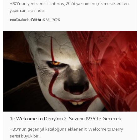
HBO'nun yeni serisi Lanterns, 2026 yazının en çok merak edilen
yapımları arasında…
Tarafından
Editör
6 Ağu 2026
‘It: Welcome to Derry’nin 2. Sezonu 1935’te Geçecek
HBO'nun geçen yıl kataloğuna eklenen It: Welcome to Derry
serisi büyük bir…