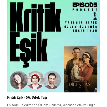
Kritik Eşik – 56: Dilek Taşı
Episode’un editörleri Özlem Özdemir, Yasemin Şefik ve Engin