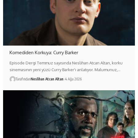
Komediden Korkuya: Curry Barker
Episode Dergi Temmuz sayısında Neslihan Atcan Altan, korku
sinemasının yeni yüzü Curry Barker'ı anlatıyor. Malumunuz,…
Tarafından
Neslihan Atcan Altan
4 Ağu 2026