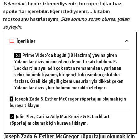
Yalancılar
‘ı henüz izlemediyseniz, bu röportajlar bazı
spoiler’lar içerebilir. Eğer izlediyseniz… kitabın
mottosunu hatırlatayım:
Size sonunu soran olursa, yalan
söyleyin.
İçerikler
Prime Video’da bugün (18 Haziran) yayına giren
Yalancılar dizisini önceden izleme fırsatı buldum. E.
Lockhart’ın aynı adlı çok satan romanından uyarlanan
sekiz bölümlük yapım, bir gençlik dizisinden çok daha
fazlası. Özellikle güçlü gizem unsurlarıyla dikkat çeken
Yalancılar dizisi, her bölümü merakla izletiyor.
Joseph Zada & Esther McGregor röportajını okumak için
buraya tıklayın.
Julie Plec, Carina Adly MacKenzie & E. Lockhart
röportajını okumak için buraya tıklayın.
Joseph Zada & Esther McGregor röportajını okumak için