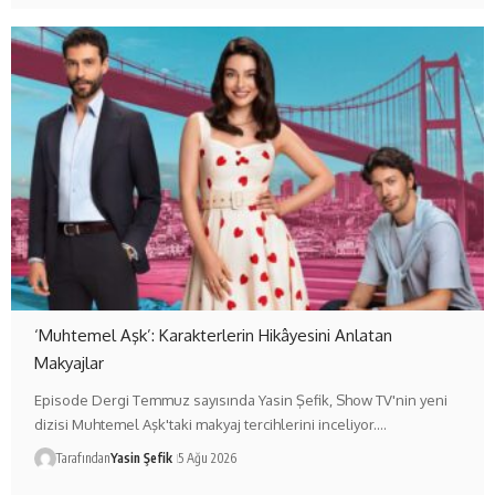
‘Muhtemel Aşk’: Karakterlerin Hikâyesini Anlatan
Makyajlar
Episode Dergi Temmuz sayısında Yasin Şefik, Show TV'nin yeni
dizisi Muhtemel Aşk'taki makyaj tercihlerini inceliyor.…
Tarafından
Yasin Şefik
5 Ağu 2026