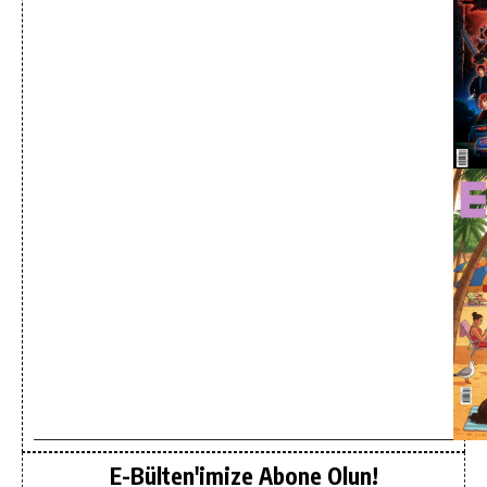
E-Bülten'imize Abone Olun!