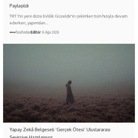
Paylaşıldı
TRT 1'in yeni dizisi Evlilik Güzeldir'in çekimleri tüm hızıyla devam
ederken, yapımdan…
Tarafından
Editör
6 Ağu 2026
Yapay Zekâ Belgeseli ‘Gerçek Ötesi’ Uluslararası
Seyirciye Hazırlanıyor