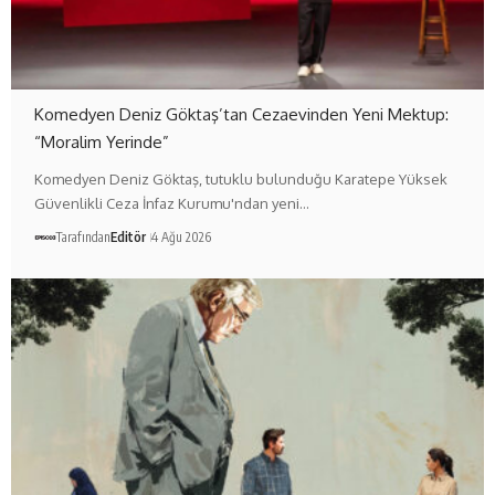
Komedyen Deniz Göktaş’tan Cezaevinden Yeni Mektup:
“Moralim Yerinde”
Komedyen Deniz Göktaş, tutuklu bulunduğu Karatepe Yüksek
Güvenlikli Ceza İnfaz Kurumu'ndan yeni…
Tarafından
Editör
4 Ağu 2026