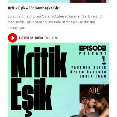
Kritik Eşik – 55: Bambaşka Biri
Episode’un editörleri Özlem Özdemir, Yasemin Şefik ve Engin
İnan, Kritik Eşik'in yeni bölümünde Bambaşka Biri dizisini
konuşuyor.
LISTEN
55. Bölüm
Süre: 19:07