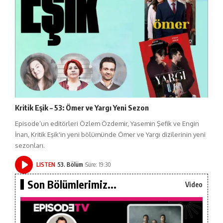
Kritik Eşik – 53: Ömer ve Yargı Yeni Sezon
Episode’un editörleri Özlem Özdemir, Yasemin Şefik ve Engin
İnan, Kritik Eşik'in yeni bölümünde Ömer ve Yargı dizilerinin yeni
sezonları.
LISTEN
53. Bölüm
Süre: 19:30
Son Bölümlerimiz...
Video