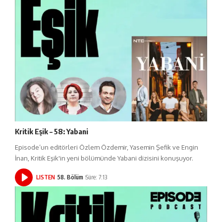
Kritik Eşik – 58: Yabani
Episode’un editörleri Özlem Özdemir, Yasemin Şefik ve Engin
İnan, Kritik Eşik'in yeni bölümünde Yabani dizisini konuşuyor.
LISTEN
58. Bölüm
Süre: 7:13