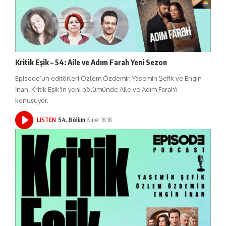
Kritik Eşik – 54: Aile ve Adım Farah Yeni Sezon
Episode’un editörleri Özlem Özdemir, Yasemin Şefik ve Engin
İnan, Kritik Eşik'in yeni bölümünde Aile ve Adım Farah'ı
konuşuyor.
LISTEN
54. Bölüm
Süre: 18:18