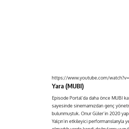
https://www.youtube.com/watch?
Yara (
MUBI
)
Episode Portal’da daha önce MUBI kat
sayesinde sinemamızdan genç yönetmen
bulunmuştuk. Onur Güler’in 2020 yapı
Yalçın’ın etkileyici performanslarıyla y
olmadığı yerde kendi doğrularını uygul