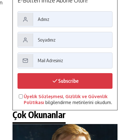
E-Bülten'imize Abone Olun!
in
Subscribe
Üyelik Sözleşmesi
,
Gizlilik ve Güvenlik
Politikası
bilgilendirme metinlerini okudum.
Çok Okunanlar