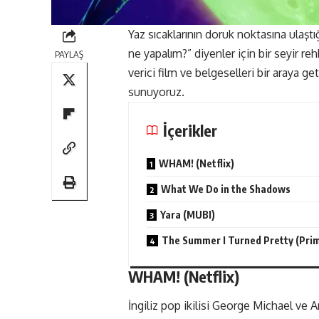
Yaz sıcaklarının doruk noktasına ulaştı
ne yapalım?” diyenler için bir seyir re
PAYLAŞ
verici film ve belgeselleri bir araya g
sunuyoruz.
İçerikler
WHAM! (Netflix)
What We Do in the Shadows
Yara (MUBI)
The Summer I Turned Pretty (Pri
WHAM! (
Netflix
)
İngiliz pop ikilisi George Michael ve