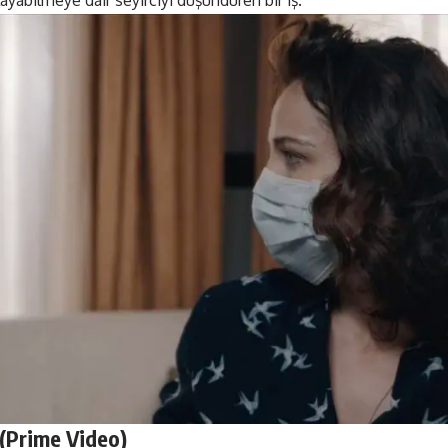
(
Prime Video
)