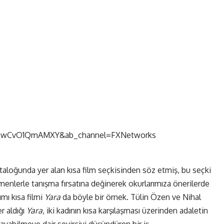
v=wCvO1QmAMXY&ab_channel=FXNetworks
aloğunda yer alan kısa film seçkisinden söz etmiş, bu seçki
lerle tanışma fırsatına değinerek okurlarımıza önerilerde
mı kısa filmi
Yara
da böyle bir örnek. Tülin Özen ve Nihal
er aldığı
Yara
, iki kadının kısa karşılaşması üzerinden adaletin
ayabilmeye dair seyirciyi düşündüren bir iş.