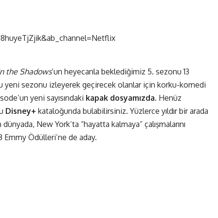
8huyeTjZjik&ab_channel=Netflix
n the Shadows
’un heyecanla beklediğimiz 5. sezonu 13
 yeni sezonu izleyerek geçirecek olanlar için korku-komedi
 Episode’un yeni sayısındaki
kapak dosyamızda
. Henüz
nu
Disney+
kataloğunda bulabilirsiniz. Yüzlerce yıldır bir arada
 dünyada, New York’ta “hayatta kalmaya” çalışmalarını
023 Emmy Ödülleri’ne de aday.