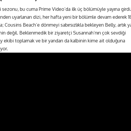
ci sezonu, bu cuma Prime Video’da ilk üç bölümüyle yayına girdi
nden uyarlanan dizi, her hafta yeni bir bölümle devam ederek 1
a; Cousins Beach’e dönmeyi sabırsızlıkla bekleyen Belly, artık y
in değil. Beklenmedik bir ziyaretçi Susannah’nın çok sevdiği
ly ekibi toplamak ve bir yandan da kalbinin kime ait olduğuna
yor.