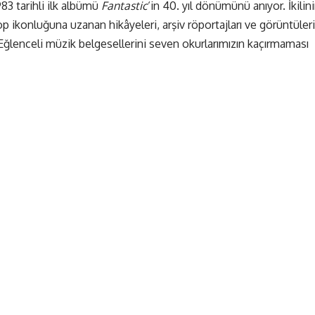
83 tarihli ilk albümü
Fantastic
‘in 40. yıl dönümünü anıyor. İkilin
 ikonluğuna uzanan hikâyeleri, arşiv röportajları ve görüntüleri
 Eğlenceli müzik belgesellerini seven okurlarımızın kaçırmaması