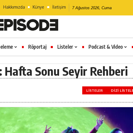
Hakkımızda
Künye
İletişim
7 Ağustos 2026, Cuma
celeme
Röportaj
Listeler
Podcast & Video
r: Hafta Sonu Seyir Rehberi
LISTELER
DIZI LISTEL