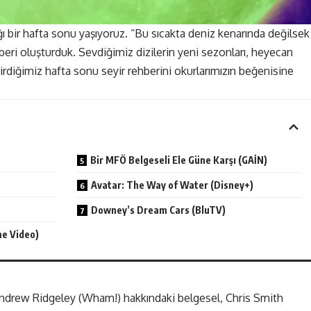
ğı bir hafta sonu yaşıyoruz. “Bu sıcakta deniz kenarında değilsek
hberi oluşturduk. Sevdiğimiz dizilerin yeni sezonları, heyecan
etirdiğimiz hafta sonu seyir rehberini okurlarımızın beğenisine
Bir MFÖ Belgeseli Ele Güne Karşı (GAİN)
Avatar: The Way of Water (Disney+)
Downey’s Dream Cars (BluTV)
me Video)
 Andrew Ridgeley (Wham!) hakkındaki belgesel, Chris Smith