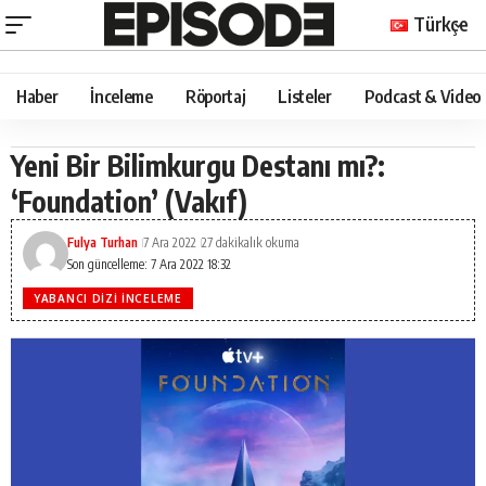
Türkçe
Haber
İnceleme
Röportaj
Listeler
Podcast & Video
Yeni Bir Bilimkurgu Destanı mı?:
‘Foundation’ (Vakıf)
Fulya Turhan
7 Ara 2022
27 dakikalık okuma
Son güncelleme: 7 Ara 2022 18:32
YABANCI DIZI İNCELEME