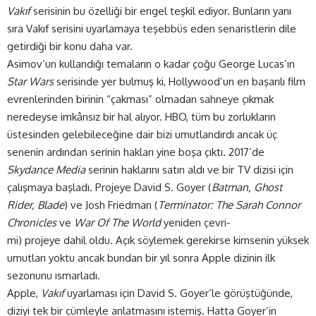
Vakıf
serisinin bu özelliği bir engel teşkil ediyor. Bunların yanı
sıra Vakıf serisini uyarlamaya teşebbüs eden senaristlerin dile
getirdiği bir konu daha var.
Asimov’un kullandığı temaların o kadar çoğu George Lucas’ın
Star Wars
serisinde yer bulmuş ki, Hollywood’un en başarılı film
evrenlerinden birinin “çakması” olmadan sahneye çıkmak
neredeyse imkânsız bir hal alıyor. HBO, tüm bu zorlukların
üstesinden gelebileceğine dair bizi umutlandırdı ancak üç
senenin ardından serinin hakları yine boşa çıktı. 2017’de
Skydance Media
serinin haklarını satın aldı ve bir TV dizisi için
çalışmaya başladı. Projeye David S. Goyer (
Batman, Ghost
Rider, Blade
) ve Josh Friedman (
Terminator: The Sarah Connor
Chronicles
ve
War Of The World
yeniden çevri-
mi) projeye dahil oldu. Açık söylemek gerekirse kimsenin yüksek
umutları yoktu ancak bundan bir yıl sonra Apple dizinin ilk
sezonunu ısmarladı.
Apple,
Vakıf
uyarlaması için David S. Goyer’le görüştüğünde,
diziyi tek bir cümleyle anlatmasını istemiş. Hatta Goyer’in