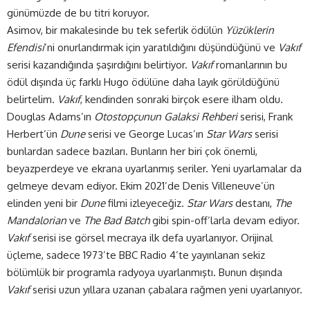
günümüzde de bu titri koruyor.
Asimov, bir makalesinde bu tek seferlik ödülün
Yüzüklerin
Efendisi
’ni onurlandırmak için yaratıldığını düşündüğünü ve
Vakıf
serisi kazandığında şaşırdığını belirtiyor.
Vakıf
romanlarının bu
ödül dışında üç farklı Hugo ödülüne daha layık görüldüğünü
belirtelim.
Vakıf
, kendinden sonraki birçok esere ilham oldu.
Douglas Adams’ın
Otostopçunun Galaksi Rehberi
serisi, Frank
Herbert’ün
Dune
serisi ve George Lucas’ın
Star Wars
serisi
bunlardan sadece bazıları. Bunların her biri çok önemli,
beyazperdeye ve ekrana uyarlanmış seriler. Yeni uyarlamalar da
gelmeye devam ediyor. Ekim 2021’de Denis Villeneuve’ün
elinden yeni bir
Dune
filmi izleyeceğiz.
Star Wars
destanı,
The
Mandalorian
ve
The Bad Batch
gibi spin-off’larla devam ediyor.
Vakıf
serisi ise görsel mecraya ilk defa uyarlanıyor. Orijinal
üçleme, sadece 1973’te BBC Radio 4’te yayınlanan sekiz
bölümlük bir programla radyoya uyarlanmıştı. Bunun dışında
Vakıf
serisi uzun yıllara uzanan çabalara rağmen yeni uyarlanıyor.