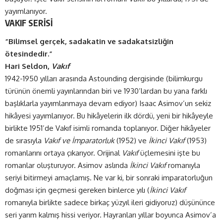
yayımlanıyor.
VAKIF SERİSİ
“Bilimsel gerçek, sadakatin ve sadakatsizliğin
ötesindedir.”
Hari Seldon,
Vakıf
1942-1950 yılları arasında Astounding dergisinde (bilimkurgu
türünün önemli yayınlarından biri ve 1930’lardan bu yana farklı
başlıklarla yayımlanmaya devam ediyor) Isaac Asimov’un sekiz
hikâyesi yayımlanıyor. Bu hikâyelerin ilk dördü, yeni bir hikâyeyle
birlikte 1951’de Vakıf isimli romanda toplanıyor. Diğer hikâyeler
de sırasıyla
Vakıf ve İmparatorluk
(1952) ve
İkinci Vakıf
(1953)
romanlarını ortaya çıkarıyor. Orijinal
Vakıf
üçlemesini işte bu
romanlar oluşturuyor. Asimov aslında
İkinci Vakıf
romanıyla
seriyi bitirmeyi amaçlamış. Ne var ki, bir sonraki imparatorluğun
doğması için geçmesi gereken binlerce yılı (
İkinci Vakıf
romanıyla birlikte sadece birkaç yüzyıl ileri gidiyoruz) düşününce
seri yarım kalmış hissi veriyor. Hayranları yıllar boyunca Asimov’a