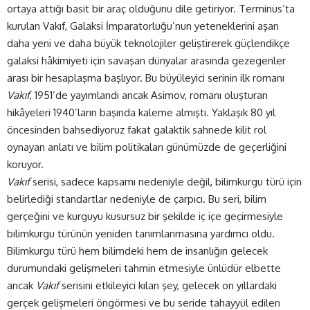
ortaya attığı basit bir araç olduğunu dile getiriyor. Terminus’ta
kurulan Vakıf, Galaksi İmparatorluğu’nun yeteneklerini aşan
daha yeni ve daha büyük teknolojiler geliştirerek güçlendikçe
galaksi hâkimiyeti için savaşan dünyalar arasında gezegenler
arası bir hesaplaşma başlıyor. Bu büyüleyici serinin ilk romanı
Vakıf
, 1951’de yayımlandı ancak Asimov, romanı oluşturan
hikâyeleri 1940’ların başında kaleme almıştı. Yaklaşık 80 yıl
öncesinden bahsediyoruz fakat galaktik sahnede kilit rol
oynayan anlatı ve bilim politikaları günümüzde de geçerliğini
koruyor.
Vakıf
serisi, sadece kapsamı nedeniyle değil, bilimkurgu türü için
belirlediği standartlar nedeniyle de çarpıcı. Bu seri, bilim
gerçeğini ve kurguyu kusursuz bir şekilde iç içe geçirmesiyle
bilimkurgu türünün yeniden tanımlanmasına yardımcı oldu.
Bilimkurgu türü hem bilimdeki hem de insanlığın gelecek
durumundaki gelişmeleri tahmin etmesiyle ünlüdür elbette
ancak
Vakıf
serisini etkileyici kılan şey, gelecek on yıllardaki
gerçek gelişmeleri öngörmesi ve bu seride tahayyül edilen