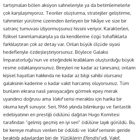
tartışmaları bölen aksiyon sahneleriyle ya da betimlemelerle
çok karşılaşmıyoruz. Teoriler oluşturma, stratejiler geliştirme,
tahminler yürütme üzerinden ilerleyen bir hikâye ve size bir
satranç turnuvası izliyormuşsunuz hissini veriyor. Karakterleri,
fiziksel tanımlamalarıyla ya da kendilerine özgü tuhaflıklarla
farklılaştıran çok az detay var. Onları büyük ölçüde siyasi
hedefleriyle özdeşleştiriyorsunuz. Böylece Galaksi
İmparatorluğu’nun ve eteğindeki krallıkların oluşturduğu büyük
resme odaklanıyorsunuz. Bireyleri ne kadar az tanırsanız, onların
kişisel hayatları hakkında ne kadar az bilgi sahibi olursanız
galaksinin kaderine o kadar vakit harcamış oluyorsunuz. Tüm
bunların ekrana nasıl yansıyacağını görmek epey merak
uyandırıcı doğrusu ama
Vakıf
serisi meraklısı için harika bir
okuma keyfi sunuyor. Seri, 1966 yılında bilimkurgu ve fantastik
edebiyatının en prestijli ödülünü dağıtan Hugo Komitesi
tarafından “gelmiş geçmiş en iyi seri” ödülüne layık görüldü. Bu,
bir kereye mahsus verilen bir ödüldü ve
Vakıf
serisinin geride
bıraktığı adaylardan biri de
Yüzüklerin Efendisi
’ydi. Vakıf,