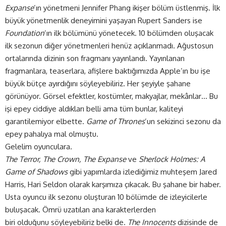
Expanse
’ın yönetmeni Jennifer Phang ikişer bölüm üstlenmiş. İlk
büyük yönetmenlik deneyimini yaşayan Rupert Sanders ise
Foundation
’ın ilk bölümünü yönetecek. 10 bölümden oluşacak
ilk sezonun diğer yönetmenleri henüz açıklanmadı. Ağustosun
ortalarında dizinin son fragmanı yayınlandı. Yayınlanan
fragmanlara, teaserlara, afişlere baktığımızda Apple’ın bu işe
büyük bütçe ayırdığını söyleyebiliriz. Her şeyiyle şahane
görünüyor. Görsel efektler, kostümler, makyajlar, mekânlar… Bu
işi epey ciddiye aldıkları belli ama tüm bunlar, kaliteyi
garantilemiyor elbette.
Game of Thrones
’un sekizinci sezonu da
epey pahalıya mal olmuştu.
Gelelim oyunculara.
The Terror, The Crown, The Expanse
ve
Sherlock Holmes: A
Game of Shadows
gibi yapımlarda izlediğimiz muhteşem Jared
Harris, Hari Seldon olarak karşımıza çıkacak. Bu şahane bir haber.
Usta oyuncu ilk sezonu oluşturan 10 bölümde de izleyicilerle
buluşacak. Ömrü uzatılan ana karakterlerden
biri olduğunu söyleyebiliriz belki de.
The Innocents
dizisinde de