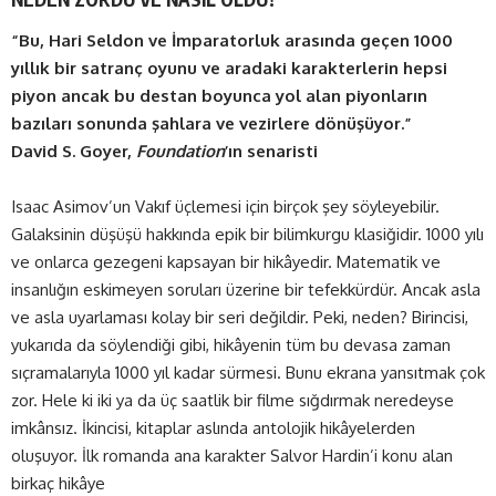
“Bu, Hari Seldon ve İmparatorluk arasında geçen 1000
yıllık bir satranç oyunu ve aradaki karakterlerin hepsi
piyon ancak bu destan boyunca yol alan piyonların
bazıları sonunda şahlara ve vezirlere dönüşüyor.”
David S. Goyer,
Foundation
’ın senaristi
Isaac Asimov’un Vakıf üçlemesi için birçok şey söyleyebilir.
Galaksinin düşüşü hakkında epik bir bilimkurgu klasiğidir. 1000 yılı
ve onlarca gezegeni kapsayan bir hikâyedir. Matematik ve
insanlığın eskimeyen soruları üzerine bir tefekkürdür. Ancak asla
ve asla uyarlaması kolay bir seri değildir. Peki, neden? Birincisi,
yukarıda da söylendiği gibi, hikâyenin tüm bu devasa zaman
sıçramalarıyla 1000 yıl kadar sürmesi. Bunu ekrana yansıtmak çok
zor. Hele ki iki ya da üç saatlik bir filme sığdırmak neredeyse
imkânsız. İkincisi, kitaplar aslında antolojik hikâyelerden
oluşuyor. İlk romanda ana karakter Salvor Hardin’i konu alan
birkaç hikâye