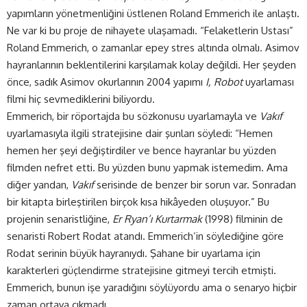
yapımların yönetmenliğini üstlenen Roland Emmerich ile anlaştı.
Ne var ki bu proje de nihayete ulaşamadı. “Felaketlerin Ustası”
Roland Emmerich, o zamanlar epey stres altında olmalı. Asimov
hayranlarının beklentilerini karşılamak kolay değildi. Her şeyden
önce, sadık Asimov okurlarının 2004 yapımı
I, Robot
uyarlaması
filmi hiç sevmediklerini biliyordu.
Emmerich, bir röportajda bu sözkonusu uyarlamayla ve
Vakıf
uyarlamasıyla ilgili stratejisine dair şunları söyledi: “Hemen
hemen her şeyi değiştirdiler ve bence hayranlar bu yüzden
filmden nefret etti. Bu yüzden bunu yapmak istemedim. Ama
diğer yandan,
Vakıf
serisinde de benzer bir sorun var. Sonradan
bir kitapta birleştirilen birçok kısa hikâyeden oluşuyor.” Bu
projenin senaristliğine,
Er Ryan’ı Kurtarmak
(1998) filminin de
senaristi Robert Rodat atandı. Emmerich’in söylediğine göre
Rodat serinin büyük hayranıydı. Şahane bir uyarlama için
karakterleri güçlendirme stratejisine gitmeyi tercih etmişti.
Emmerich, bunun işe yaradığını söylüyordu ama o senaryo hiçbir
zaman ortaya çıkmadı.