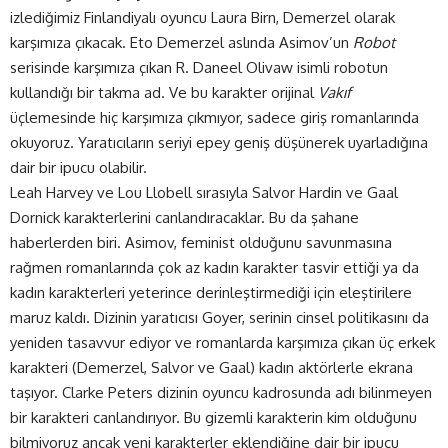
izlediğimiz Finlandiyalı oyuncu Laura Birn, Demerzel olarak
karşımıza çıkacak. Eto Demerzel aslında Asimov’un
Robot
serisinde karşımıza çıkan R. Daneel Olivaw isimli robotun
kullandığı bir takma ad. Ve bu karakter orijinal
Vakıf
üçlemesinde hiç karşımıza çıkmıyor, sadece giriş romanlarında
okuyoruz. Yaratıcıların seriyi epey geniş düşünerek uyarladığına
dair bir ipucu olabilir.
Leah Harvey ve Lou Llobell sırasıyla Salvor Hardin ve Gaal
Dornick karakterlerini canlandıracaklar. Bu da şahane
haberlerden biri. Asimov, feminist olduğunu savunmasına
rağmen romanlarında çok az kadın karakter tasvir ettiği ya da
kadın karakterleri yeterince derinleştirmediği için eleştirilere
maruz kaldı. Dizinin yaratıcısı Goyer, serinin cinsel politikasını da
yeniden tasavvur ediyor ve romanlarda karşımıza çıkan üç erkek
karakteri (Demerzel, Salvor ve Gaal) kadın aktörlerle ekrana
taşıyor. Clarke Peters dizinin oyuncu kadrosunda adı bilinmeyen
bir karakteri canlandırıyor. Bu gizemli karakterin kim olduğunu
bilmiyoruz ancak yeni karakterler eklendiğine dair bir ipucu