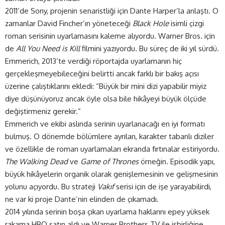
2011’de Sony, projenin senaristliği için Dante Harper’la anlaştı. O
zamanlar David Fincher’ın yöneteceği
Black Hole
isimli çizgi
roman serisinin uyarlamasını kaleme alıyordu. Warner Bros. için
de
All You Need is Kill
filmini yazıyordu. Bu süreç de iki yıl sürdü.
Emmerich, 2013’te verdiği röportajda uyarlamanın hiç
gerçekleşmeyebileceğini belirtti ancak farklı bir bakış açısı
üzerine çalıştıklarını ekledi: “Büyük bir mini dizi yapabilir miyiz
diye düşünüyoruz ancak öyle olsa bile hikâyeyi büyük ölçüde
değiştirmeniz gerekir.”
Emmerich ve ekibi aslında serinin uyarlanacağı en iyi formatı
bulmuş. O dönemde bölümlere ayrılan, karakter tabanlı diziler
ve özellikle de roman uyarlamaları ekranda fırtınalar estiriyordu.
The Walking Dead
ve
Game of Thrones
örneğin. Episodik yapı,
büyük hikâyelerin organik olarak genişlemesinin ve gelişmesinin
yolunu açıyordu. Bu strateji
Vakıf
serisi için de işe yarayabilirdi,
ne var ki proje Dante’nin elinden de çıkamadı.
2014 yılında serinin boşa çıkan uyarlama haklarını epey yüksek
rakama HBO satın aldı ve Warner Brothers TV ile işbirliğine