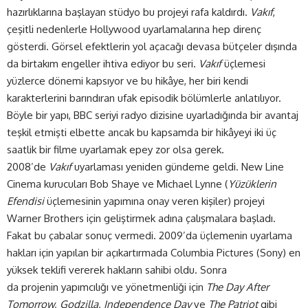
hazırlıklarına başlayan stüdyo bu projeyi rafa kaldırdı.
Vakıf
,
çeşitli nedenlerle Hollywood uyarlamalarına hep direnç
gösterdi. Görsel efektlerin yol açacağı devasa bütçeler dışında
da birtakım engeller ihtiva ediyor bu seri.
Vakıf
üçlemesi
yüzlerce dönemi kapsıyor ve bu hikâye, her biri kendi
karakterlerini barındıran ufak episodik bölümlerle anlatılıyor.
Böyle bir yapı, BBC seriyi radyo dizisine uyarladığında bir avantaj
teşkil etmişti elbette ancak bu kapsamda bir hikâyeyi iki üç
saatlik bir filme uyarlamak epey zor olsa gerek.
2008’de
Vakıf
uyarlaması yeniden gündeme geldi. New Line
Cinema kurucuları Bob Shaye ve Michael Lynne (
Yüzüklerin
Efendisi
üçlemesinin yapımına onay veren kişiler) projeyi
Warner Brothers için geliştirmek adına çalışmalara başladı.
Fakat bu çabalar sonuç vermedi. 2009’da üçlemenin uyarlama
hakları için yapılan bir açıkartırmada Columbia Pictures (Sony) en
yüksek teklifi vererek hakların sahibi oldu. Sonra
da projenin yapımcılığı ve yönetmenliği için
The Day After
Tomorrow, Godzilla, Independence
Day
ve
The Patriot
gibi