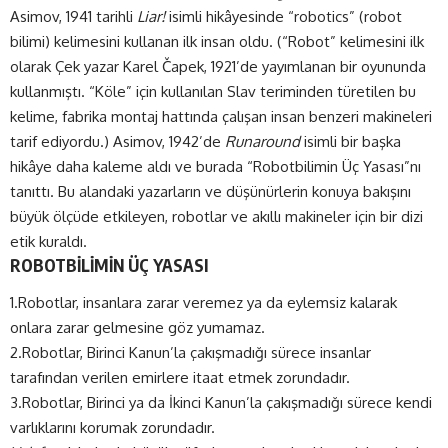
Asimov, 1941 tarihli
Liar!
isimli hikâyesinde “robotics” (robot
bilimi) kelimesini kullanan ilk insan oldu. (“Robot” kelimesini ilk
olarak Çek yazar Karel Čapek, 1921’de yayımlanan bir oyununda
kullanmıştı. “Köle” için kullanılan Slav teriminden türetilen bu
kelime, fabrika montaj hattında çalışan insan benzeri makineleri
tarif ediyordu.) Asimov, 1942’de
Runaround
isimli bir başka
hikâye daha kaleme aldı ve burada “Robotbilimin Üç Yasası”nı
tanıttı. Bu alandaki yazarların ve düşünürlerin konuya bakışını
büyük ölçüde etkileyen, robotlar ve akıllı makineler için bir dizi
etik kuraldı.
ROBOTBİLİMİN ÜÇ YASASI
1.Robotlar, insanlara zarar veremez ya da eylemsiz kalarak
onlara zarar gelmesine göz yumamaz.
2.Robotlar, Birinci Kanun’la çakışmadığı sürece insanlar
tarafından verilen emirlere itaat etmek zorundadır.
3.Robotlar, Birinci ya da İkinci Kanun’la çakışmadığı sürece kendi
varlıklarını korumak zorundadır.