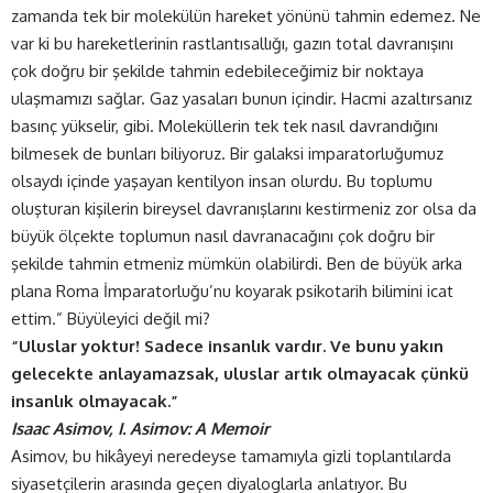
zamanda tek bir molekülün hareket yönünü tahmin edemez. Ne
var ki bu hareketlerinin rastlantısallığı, gazın total davranışını
çok doğru bir şekilde tahmin edebileceğimiz bir noktaya
ulaşmamızı sağlar. Gaz yasaları bunun içindir. Hacmi azaltırsanız
basınç yükselir, gibi. Moleküllerin tek tek nasıl davrandığını
bilmesek de bunları biliyoruz. Bir galaksi imparatorluğumuz
olsaydı içinde yaşayan kentilyon insan olurdu. Bu toplumu
oluşturan kişilerin bireysel davranışlarını kestirmeniz zor olsa da
büyük ölçekte toplumun nasıl davranacağını çok doğru bir
şekilde tahmin etmeniz mümkün olabilirdi. Ben de büyük arka
plana Roma İmparatorluğu’nu koyarak psikotarih bilimini icat
ettim.” Büyüleyici değil mi?
“Uluslar yoktur! Sadece insanlık vardır. Ve bunu yakın
gelecekte anlayamazsak, uluslar artık olmayacak çünkü
insanlık olmayacak.”
Isaac Asimov, I. Asimov: A Memoir
Asimov, bu hikâyeyi neredeyse tamamıyla gizli toplantılarda
siyasetçilerin arasında geçen diyaloglarla anlatıyor. Bu