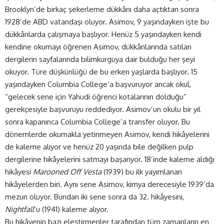
Brooklyn’de birkaç şekerleme dükkânı daha açtıktan sonra
1928’de ABD vatandaşı oluyor. Asimov, 9 yaşındayken işte bu
dükkânlarda çalışmaya başlıyor. Henüz 5 yaşındayken kendi
kendine okumayı öğrenen Asimov, dükkânlarında satılan
dergilerin sayfalarında bilimkurguya dair bulduğu her şeyi
okuyor. Türe düşkünlüğü de bu erken yaşlarda başlıyor. 15
yaşındayken Columbia College’a başvuruyor ancak okul,
“gelecek sene için Yahudi öğrenci kotalarının dolduğu”
gerekçesiyle başvuruyu reddediyor. Asimov’un okulu bir yıl
sonra kapanınca Columbia College’a transfer oluyor. Bu
dönemlerde okumakla yetinmeyen Asimov, kendi hikâyelerini
de kaleme alıyor ve henüz 20 yaşında bile değilken pulp
dergilerine hikâyelerini satmayı başarıyor. 18’inde kaleme aldığı
hikâyesi
Marooned Off Vesta
(1939) bu ilk yayımlanan
hikâyelerden biri. Aynı sene Asimov, kimya derecesiyle 1939’da
mezun oluyor. Bundan iki sene sonra da 32. hikâyesini,
Nightfall
‘u (1941) kaleme alıyor.
Bu hikâyenin bazı eleştirmenler tarafından tüm zamanların en