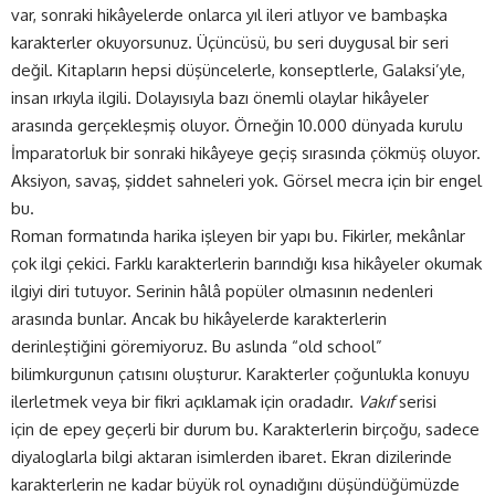
var, sonraki hikâyelerde onlarca yıl ileri atlıyor ve bambaşka
karakterler okuyorsunuz. Üçüncüsü, bu seri duygusal bir seri
değil. Kitapların hepsi düşüncelerle, konseptlerle, Galaksi’yle,
insan ırkıyla ilgili. Dolayısıyla bazı önemli olaylar hikâyeler
arasında gerçekleşmiş oluyor. Örneğin 10.000 dünyada kurulu
İmparatorluk bir sonraki hikâyeye geçiş sırasında çökmüş oluyor.
Aksiyon, savaş, şiddet sahneleri yok. Görsel mecra için bir engel
bu.
Roman formatında harika işleyen bir yapı bu. Fikirler, mekânlar
çok ilgi çekici. Farklı karakterlerin barındığı kısa hikâyeler okumak
ilgiyi diri tutuyor. Serinin hâlâ popüler olmasının nedenleri
arasında bunlar. Ancak bu hikâyelerde karakterlerin
derinleştiğini göremiyoruz. Bu aslında “old school”
bilimkurgunun çatısını oluşturur. Karakterler çoğunlukla konuyu
ilerletmek veya bir fikri açıklamak için oradadır.
Vakıf
serisi
için de epey geçerli bir durum bu. Karakterlerin birçoğu, sadece
diyaloglarla bilgi aktaran isimlerden ibaret. Ekran dizilerinde
karakterlerin ne kadar büyük rol oynadığını düşündüğümüzde