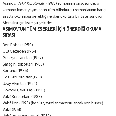
Asimov,
Vakıf Kurulurken
(1988) romanının önsözünde, o
zamana kadar yayımlanan tüm bilimkurgu romanlarının hangi
sırayla okunması gerektiğine dair okurlara bir liste sunuyor.
Meraklısı için liste şu şekilde:
ASIMOV’UN TÜM ESERLERİ İÇİN ÖNERDİĞİ OKUMA
SIRASI
Ben Robot (1950)
Ölü Gezegen (1954)
Güneşin Tanrıları (1957)
Şafağın Robotları (1983)
Kurtarıcı (1985)
Toz Gibi Yıldızlar (1951)
Uzay Akımları (1952)
Gökteki Çakıl Taşı (1950)
Vakıf Kurulurken (1988)
Vakıf İleri (1993) (henüz yayımlanmamıştı ancak yeri burası)
Vakıf (1951)
Vakıf ve İmparatorluk (1952)