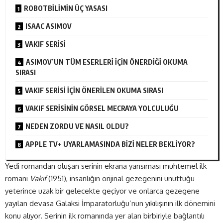
ROBOTBİLİMİN ÜÇ YASASI
ISAAC ASIMOV
VAKIF SERİSİ
ASIMOV’UN TÜM ESERLERİ İÇİN ÖNERDİĞİ OKUMA
SIRASI
VAKIF SERİSİ İÇİN ÖNERİLEN OKUMA SIRASI
VAKIF SERİSİNİN GÖRSEL MECRAYA YOLCULUĞU
NEDEN ZORDU VE NASIL OLDU?
APPLE TV+ UYARLAMASINDA BİZİ NELER BEKLİYOR?
Yedi romandan oluşan serinin ekrana yansıması muhtemel ilk
romanı
Vakıf
(1951), insanlığın orijinal gezegenini unuttuğu
yeterince uzak bir gelecekte geçiyor ve onlarca gezegene
yayılan devasa Galaksi İmparatorluğu’nun yıkılışının ilk dönemini
konu alıyor. Serinin ilk romanında yer alan birbiriyle bağlantılı