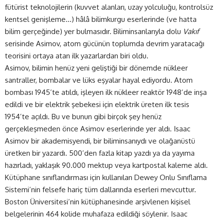
fütürist teknolojilerin (kuvvet alanları, uzay yolculuğu, kontrolsüz
kentsel genişleme…) hâlâ bilimkurgu eserlerinde (ve hatta
bilim gerçeğinde) yer bulmasıdır. Biliminsanlarıyla dolu
Vakıf
serisinde Asimov, atom gücünün toplumda devrim yaratacağı
teorisini ortaya atan ilk yazarlardan biri oldu.
Asimov, bilimin henüz yeni geliştiği bir dönemde nükleer
santraller, bombalar ve lüks eşyalar hayal ediyordu. Atom
bombası 1945’te atıldı, işleyen ilk nükleer reaktör 1948’de inşa
edildi ve bir elektrik şebekesi için elektrik üreten ilk tesis
1954’te açıldı. Bu ve bunun gibi birçok şey henüz
gerçekleşmeden önce Asimov eserlerinde yer aldı. Isaac
Asimov bir akademisyendi, bir biliminsanıydı ve olağanüstü
üretken bir yazardı. 500’den fazla kitap yazdı ya da yayıma
hazırladı, yaklaşık 90.000 mektup veya kartpostal kaleme aldı.
Kütüphane sınıflandırması için kullanılan Dewey Onlu Sınıflama
Sistemi’nin felsefe hariç tüm dallarında eserleri mevcuttur.
Boston Üniversitesi’nin kütüphanesinde arşivlenen kişisel
belgelerinin 464 kolide muhafaza edildiği söylenir. Isaac