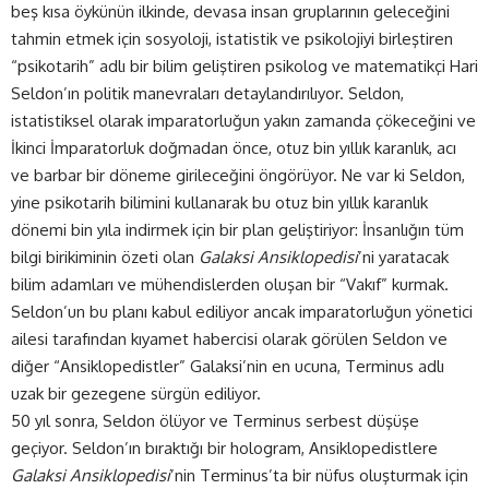
beş kısa öykünün ilkinde, devasa insan gruplarının geleceğini
tahmin etmek için sosyoloji, istatistik ve psikolojiyi birleştiren
“psikotarih” adlı bir bilim geliştiren psikolog ve matematikçi Hari
Seldon’ın politik manevraları detaylandırılıyor. Seldon,
istatistiksel olarak imparatorluğun yakın zamanda çökeceğini ve
İkinci İmparatorluk doğmadan önce, otuz bin yıllık karanlık, acı
ve barbar bir döneme girileceğini öngörüyor. Ne var ki Seldon,
yine psikotarih bilimini kullanarak bu otuz bin yıllık karanlık
dönemi bin yıla indirmek için bir plan geliştiriyor: İnsanlığın tüm
bilgi birikiminin özeti olan
Galaksi Ansiklopedisi
’ni yaratacak
bilim adamları ve mühendislerden oluşan bir “Vakıf” kurmak.
Seldon’un bu planı kabul ediliyor ancak imparatorluğun yönetici
ailesi tarafından kıyamet habercisi olarak görülen Seldon ve
diğer “Ansiklopedistler” Galaksi’nin en ucuna, Terminus adlı
uzak bir gezegene sürgün ediliyor.
50 yıl sonra, Seldon ölüyor ve Terminus serbest düşüşe
geçiyor. Seldon’ın bıraktığı bir hologram, Ansiklopedistlere
Galaksi Ansiklopedisi
’nin Terminus’ta bir nüfus oluşturmak için