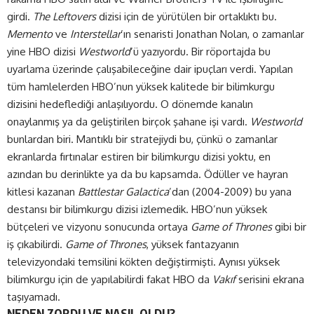
girdi.
The Leftovers
dizisi için de yürütülen bir ortaklıktı bu.
Memento
ve
Interstellar
’ın senaristi Jonathan Nolan, o zamanlar
yine HBO dizisi
Westworld
’ü yazıyordu. Bir röportajda bu
uyarlama üzerinde çalışabileceğine dair ipuçları verdi. Yapılan
tüm hamlelerden HBO’nun yüksek kalitede bir bilimkurgu
dizisini hedeflediği anlaşılıyordu. O dönemde kanalın
onaylanmış ya da geliştirilen birçok şahane işi vardı.
Westworld
bunlardan biri. Mantıklı bir stratejiydi bu, çünkü o zamanlar
ekranlarda fırtınalar estiren bir bilimkurgu dizisi yoktu, en
azından bu derinlikte ya da bu kapsamda. Ödüller ve hayran
kitlesi kazanan
Battlestar Galactica
’dan (2004-2009) bu yana
destansı bir bilimkurgu dizisi izlemedik. HBO’nun yüksek
bütçeleri ve vizyonu sonucunda ortaya
Game of Thrones
gibi bir
iş çıkabilirdi.
Game of Thrones
, yüksek fantazyanın
televizyondaki temsilini kökten değiştirmişti. Aynısı yüksek
bilimkurgu için de yapılabilirdi fakat HBO da
Vakıf
serisini ekrana
taşıyamadı.
NEDEN ZORDU VE NASIL OLDU?