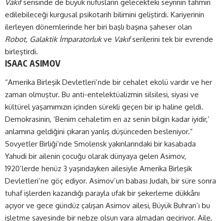
Vakıf
serisinde de büyük nüfusların gelecekteki seyrinin tahmin
edilebileceği kurgusal psikotarih bilimini geliştirdi. Kariyerinin
ilerleyen dönemlerinde her biri başlı başına şaheser olan
Robot, Galaktik İmparatorluk
ve
Vakıf
serilerini tek bir evrende
birleştirdi.
ISAAC ASIMOV
“Amerika Birleşik Devletleri’nde bir cehalet ekolü vardır ve her
zaman olmuştur. Bu anti-entelektüalizmin silsilesi, siyasi ve
kültürel yaşamımızın içinden sürekli geçen bir ip haline geldi.
Demokrasinin, ‘Benim cehaletim en az senin bilgin kadar iyidir,’
anlamına geldiğini çıkaran yanlış düşünceden besleniyor.”
Sovyetler Birliği’nde Smolensk yakınlarındaki bir kasabada
Yahudi bir ailenin çocuğu olarak dünyaya gelen Asimov,
1920’lerde henüz 3 yaşındayken ailesiyle Amerika Birleşik
Devletleri’ne göç ediyor. Asimov’un babası Judah, bir süre sonra
tuhaf işlerden kazandığı parayla ufak bir şekerleme dükkânı
açıyor ve gece gündüz çalışan Asimov ailesi, Büyük Buhran’ı bu
işletme sayesinde bir nebze olsun yara almadan geçiriyor. Aile,