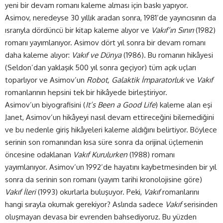
yeni bir devam romanı kaleme alması için baskı yapıyor.
Asimov, neredeyse 30 yıllık aradan sonra, 1981’de yayıncısının da
ısrarıyla dördüncü bir kitap kaleme alıyor ve
Vakıf’ın Sınırı
(1982)
romanı yayımlanıyor. Asimov dört yıl sonra bir devam romanı
daha kaleme alıyor:
Vakıf ve Dünya
(1986). Bu romanın hikâyesi
(Seldon’dan yaklaşık 500 yıl sonra geçiyor) tüm açık uçları
toparlıyor ve Asimov’un
Robot, Galaktik İmparatorluk
ve
Vakıf
romanlarının hepsini tek bir hikâyede birleştiriyor.
Asimov’un biyografisini (
It’s Been a Good Life
) kaleme alan eşi
Janet, Asimov’un hikâyeyi nasıl devam ettireceğini bilemediğini
ve bu nedenle giriş hikâyeleri kaleme aldığını belirtiyor. Böylece
serinin son romanından kısa süre sonra da orijinal üçlemenin
öncesine odaklanan
Vakıf Kurulurken
(1988) romanı
yayımlanıyor. Asimov’un 1992’de hayatını kaybetmesinden bir yıl
sonra da serinin son romanı (yayım tarihi kronolojisine göre)
Vakıf İleri
(1993) okurlarla buluşuyor. Peki,
Vakıf
romanlarını
hangi sırayla okumak gerekiyor? Aslında sadece
Vakıf
serisinden
oluşmayan devasa bir evrenden bahsediyoruz. Bu yüzden