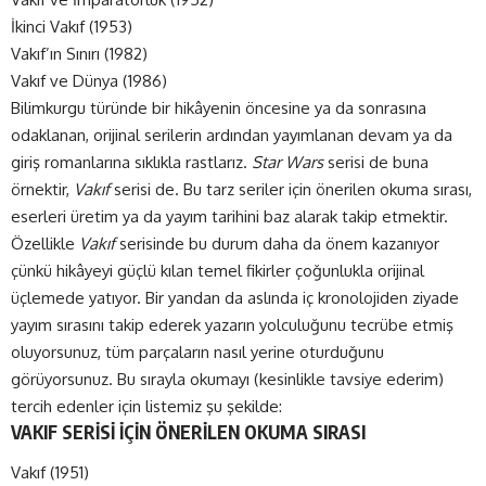
İkinci Vakıf (1953)
Vakıf’ın Sınırı (1982)
Vakıf ve Dünya (1986)
Bilimkurgu türünde bir hikâyenin öncesine ya da sonrasına
odaklanan, orijinal serilerin ardından yayımlanan devam ya da
giriş romanlarına sıklıkla rastlarız.
Star Wars
serisi de buna
örnektir,
Vakıf
serisi de. Bu tarz seriler için önerilen okuma sırası,
eserleri üretim ya da yayım tarihini baz alarak takip etmektir.
Özellikle
Vakıf
serisinde bu durum daha da önem kazanıyor
çünkü hikâyeyi güçlü kılan temel fikirler çoğunlukla orijinal
üçlemede yatıyor. Bir yandan da aslında iç kronolojiden ziyade
yayım sırasını takip ederek yazarın yolculuğunu tecrübe etmiş
oluyorsunuz, tüm parçaların nasıl yerine oturduğunu
görüyorsunuz. Bu sırayla okumayı (kesinlikle tavsiye ederim)
tercih edenler için listemiz şu şekilde:
VAKIF SERİSİ İÇİN ÖNERİLEN OKUMA SIRASI
Vakıf (1951)