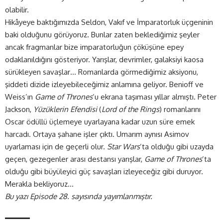
olabilir.
Hikâyeye baktığımızda Seldon, Vakıf ve İmparatorluk üçgeninin
baki olduğunu görüyoruz. Bunlar zaten beklediğimiz şeyler
ancak fragmanlar bize imparatorluğun çöküşüne epey
odaklanıldığını gösteriyor. Yarışlar, devrimler, galaksiyi kaosa
sürükleyen savaşlar… Romanlarda görmediğimiz aksiyonu,
şiddeti dizide izleyebileceğimiz anlamına geliyor. Benioff ve
Weiss’ın
Game of Thrones
’u ekrana taşıması yıllar almıştı. Peter
Jackson,
Yüzüklerin Efendisi
(
Lord of the Rings
) romanlarını
Oscar ödüllü üçlemeye uyarlayana kadar uzun süre emek
harcadı. Ortaya şahane işler çıktı. Umarım aynısı Asimov
uyarlaması için de geçerli olur.
Star Wars
’ta olduğu gibi uzayda
geçen, gezegenler arası destansı yarışlar,
Game of Thrones
’ta
olduğu gibi büyüleyici güç savaşları izleyeceğiz gibi duruyor.
Merakla bekliyoruz…
Bu yazı Episode 28. sayısında yayımlanmıştır.