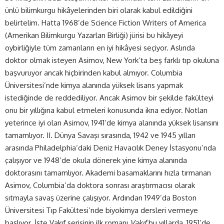
ünlü bilimkurgu hikâyelerinden biri olarak kabul edildiğini
belirtelim. Hatta 1968’de Science Fiction Writers of America
(Amerikan Bilimkurgu Yazarları Birliği) jürisi bu hikâyeyi
oybirliğiyle tüm zamanların en iyi hikâyesi seçiyor. Aslında
doktor olmak isteyen Asimov, New York’ta beş farklı tıp okuluna
başvuruyor ancak hiçbirinden kabul almıyor. Columbia
Üniversitesi’nde kimya alanında yüksek lisans yapmak
istediğinde de reddediliyor. Ancak Asimov bir şekilde fakülteyi
onu bir yıllığına kabul etmeleri konusunda ikna ediyor. Notları
yeterince iyi olan Asimov, 1941’de kimya alanında yüksek lisansını
tamamlıyor. II. Dünya Savaşı sırasında, 1942 ve 1945 yılları
arasında Philadelphia’daki Deniz Havacılık Deney İstasyonu’nda
çalışıyor ve 1948’de okula dönerek yine kimya alanında
doktorasını tamamlıyor. Akademi basamaklarını hızla tırmanan
Asimov, Columbia’da doktora sonrası araştırmacısı olarak
sıtmayla savaş üzerine çalışıyor. Ardından 1949’da Boston
Üniversitesi Tıp Fakültesi’nde biyokimya dersleri vermeye
başlıyor. İşte Vakıf serisinin ilk romanı
Vakıf
bu yıllarda, 1951’de