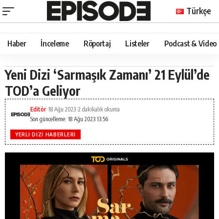
Türkçe
Haber
İnceleme
Röportaj
Listeler
Podcast & Video
Yeni Dizi ‘Sarmaşık Zamanı’ 21 Eylül’de
TOD’a Geliyor
Editör
18 Ağu 2023
2 dakikalık okuma
Son güncelleme: 18 Ağu 2023 13:56
YERLI DIZI HABERLERI