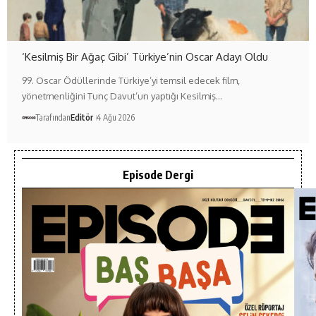
‘Kesilmiş Bir Ağaç Gibi’ Türkiye’nin Oscar Adayı Oldu
99. Oscar Ödüllerinde Türkiye’yi temsil edecek film,
yönetmenliğini Tunç Davut’un yaptığı Kesilmiş…
Tarafından
Editör
4 Ağu 2026
Episode Dergi