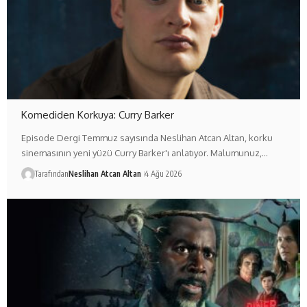
Komediden Korkuya: Curry Barker
Episode Dergi Temmuz sayısında Neslihan Atcan Altan, korku
sinemasının yeni yüzü Curry Barker'ı anlatıyor. Malumunuz,…
Tarafından
Neslihan Atcan Altan
4 Ağu 2026