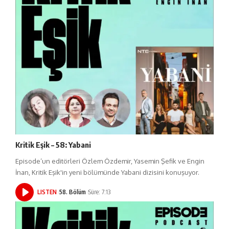
Kritik Eşik – 58: Yabani
Episode’un editörleri Özlem Özdemir, Yasemin Şefik ve Engin
İnan, Kritik Eşik'in yeni bölümünde Yabani dizisini konuşuyor.
LISTEN
58. Bölüm
Süre: 7:13