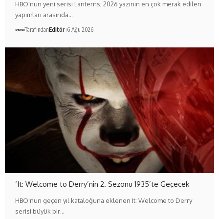
HBO'nun yeni serisi Lanterns, 2026 yazının en çok merak edilen
yapımları arasında…
Tarafından
Editör
6 Ağu 2026
‘It: Welcome to Derry’nin 2. Sezonu 1935’te Geçecek
HBO'nun geçen yıl kataloğuna eklenen It: Welcome to Derry
serisi büyük bir…