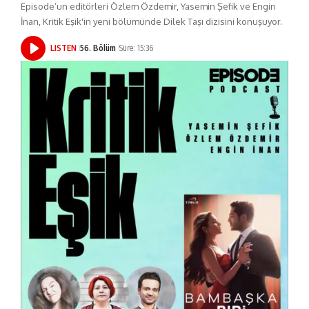
Episode’un editörleri Özlem Özdemir, Yasemin Şefik ve Engin
İnan, Kritik Eşik'in yeni bölümünde Dilek Taşı dizisini konuşuyor.
LISTEN
56. Bölüm
Süre: 15:36