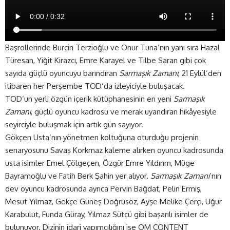
Başrollerinde Burçin Terzioğlu ve Onur Tuna’nın yanı sıra Hazal
Türesan, Yiğit Kirazcı, Emre Karayel ve Tilbe Saran gibi çok
sayıda güçlü oyuncuyu barındıran
Sarmaşık Zamanı
, 21 Eylül’den
itibaren her Perşembe TOD’da izleyiciyle buluşacak.
TOD’un yerli özgün içerik kütüphanesinin en yeni
Sarmaşık
Zamanı
, güçlü oyuncu kadrosu ve merak uyandıran hikâyesiyle
seyirciyle buluşmak için artık gün sayıyor.
Gökçen Usta’nın yönetmen koltuğuna oturduğu projenin
senaryosunu Savaş Korkmaz kaleme alırken oyuncu kadrosunda
usta isimler Emel Çölgeçen, Özgür Emre Yıldırım, Müge
Bayramoğlu ve Fatih Berk Şahin yer alıyor.
Sarmaşık Zamanı
’nın
dev oyuncu kadrosunda ayrıca Pervin Bağdat, Pelin Ermiş,
Mesut Yılmaz, Gökçe Güneş Doğrusöz, Ayşe Melike Çerçi, Uğur
Karabulut, Funda Güray, Yılmaz Sütçü gibi başarılı isimler de
bulunuyor. Dizinin idari yapımcılığını ise OM CONTENT