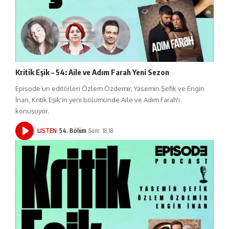
Kritik Eşik – 54: Aile ve Adım Farah Yeni Sezon
Episode’un editörleri Özlem Özdemir, Yasemin Şefik ve Engin
İnan, Kritik Eşik'in yeni bölümünde Aile ve Adım Farah'ı
konuşuyor.
LISTEN
54. Bölüm
Süre: 18:18