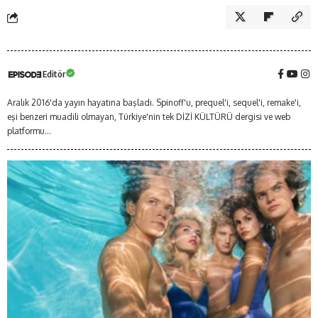
Editör
Aralık 2016'da yayın hayatına başladı. Spinoff'u, prequel'i, sequel'i, remake'i,
eşi benzeri muadili olmayan, Türkiye'nin tek DİZİ KÜLTÜRÜ dergisi ve web
platformu...