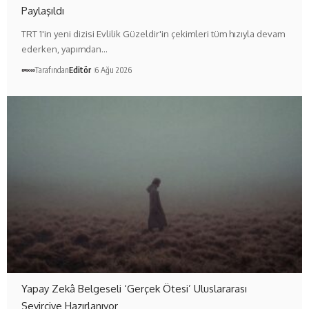
Paylaşıldı
TRT 1'in yeni dizisi Evlilik Güzeldir'in çekimleri tüm hızıyla devam
ederken, yapımdan…
Tarafından
Editör
6 Ağu 2026
Yapay Zekâ Belgeseli ‘Gerçek Ötesi’ Uluslararası
Seyirciye Hazırlanıyor