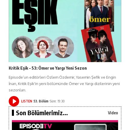
Kritik Eşik – 53: Ömer ve Yargı Yeni Sezon
Episode’un editörleri Özlem Özdemir, Yasemin Şefik ve Engin
İnan, Kritik Eşik'in yeni bölümünde Ömer ve Yargı dizilerinin yeni
sezonları.
LISTEN
53. Bölüm
Süre: 19:30
Son Bölümlerimiz...
Video