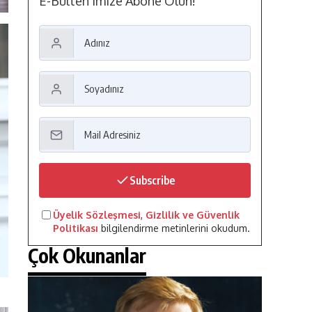
E-Bülten'imize Abone Olun!
Subscribe
Üyelik Sözleşmesi
,
Gizlilik ve Güvenlik
Politikası
bilgilendirme metinlerini okudum.
Çok Okunanlar