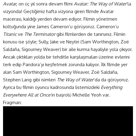
Avatar,
on üç yıl sonra devam filmi
Avatar: The Way of Water
’la
vizyonda! Geçtiğimiz hafta vizyona giren filmde Avatar
macerası, kaldığı yerden devam ediyor. Filmin yönetmen
koltuğunda yine James Cameron’u görüyoruz. Cameron’u
Titanic
ve
The Terminator
gibi filmlerden de tanırsınız. Filmin
konusu ise şöyle; Sully, Jake ve Neytiri (Sam Worthington, Zoë
Saldaña, Sigourney Weaver) bir aile kurma hayaliyle yola çıkıyor.
Ancak çıktıkları yolda bir tehditle karşılaşmaları üzerine evlerini
terk edip Pandora’yı keşfetmek zorunda kalıyor. İlk filmde yer
alan Sam Worthington, Sigourney Weaver, Zoë Saldaña,
Stephen Lang gibi isimleri
The Way of Water
’da da görüyoruz.
Ayrıca bu filmin oyuncu kadrosunda listemizdeki
Everything
Everywhere All at Once’
ın başrolü Michelle Yeoh var.
Fragman: