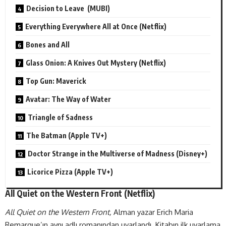
Decision to Leave (MUBI)
Everything Everywhere All at Once (Netflix)
Bones and All
Glass Onion: A Knives Out Mystery (Netflix)
Top Gun: Maverick
Avatar: The Way of Water
Triangle of Sadness
The Batman (Apple TV+)
Doctor Strange in the Multiverse of Madness (Disney+)
Licorice Pizza (Apple TV+)
All Quiet on the Western Front (
Netflix
)
All Quiet on the Western Front,
Alman yazar Erich Maria
Remarque’ın aynı adlı romanından uyarlandı. Kitabın ilk uyarlama