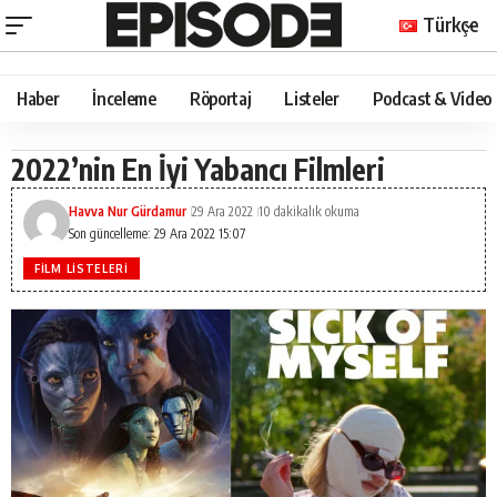
Türkçe
Haber
İnceleme
Röportaj
Listeler
Podcast & Video
2022’nin En İyi Yabancı Filmleri
Havva Nur Gürdamur
29 Ara 2022
10 dakikalık okuma
Son güncelleme: 29 Ara 2022 15:07
FILM LISTELERI