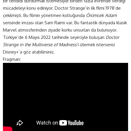
bir tehdidi durdurmak istemesiyle birden fazla evrende verdiği
mücadeleyi konu ediniyor. Doctor Strange’in ilk filmi 1978’de
çekilmişti. Bu filmin yönetmen koltuğunda
Örümcek Adam
serisinde imzası olan Sam Raimi var. Bu fantastik dünyada klasik
Marvel atmosferinden ziyade korku unsurları da bulunuyor.
Türkiye’de 6 Mayıs 2022 tarihinde seyirciyle buluşan
Doctor
Strange in the Multiverse of Madness’
i izlemek isterseniz
Disney+’a göz atabilirsiniz.
Fragman: