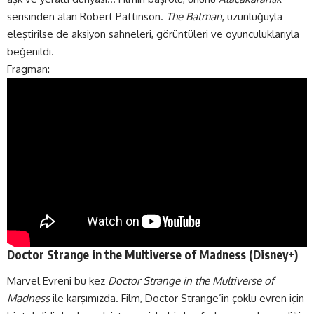
serisinden alan Robert Pattinson.
The Batman
, uzunluğuyla
eleştirilse de aksiyon sahneleri, görüntüleri ve oyunculuklarıyla
beğenildi.
Fragman:
Doctor Strange in the Multiverse of Madness (
Disney+
)
Marvel Evreni bu kez
Doctor Strange in the Multiverse of
Madness
ile karşımızda. Film, Doctor Strange’in çoklu evren için