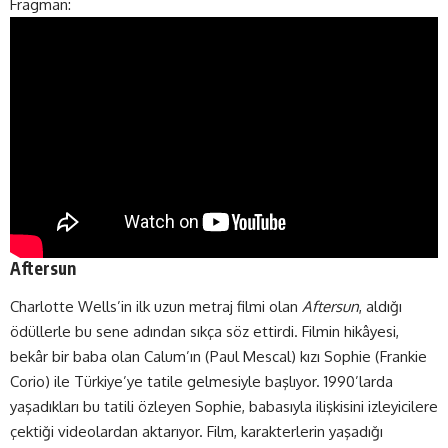
Fragman:
Aftersun
Charlotte Wells’in ilk uzun metraj filmi olan
Aftersun
, aldığı
ödüllerle bu sene adından sıkça söz ettirdi. Filmin hikâyesi,
bekâr bir baba olan Calum’ın (Paul Mescal) kızı Sophie (Frankie
Corio) ile Türkiye’ye tatile gelmesiyle başlıyor. 1990’larda
yaşadıkları bu tatili özleyen Sophie, babasıyla ilişkisini izleyicilere
çektiği videolardan aktarıyor. Film, karakterlerin yaşadığı