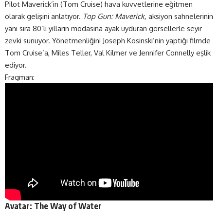
Pilot Maverick’in (Tom Cruise) hava kuvvetlerine eğitmen
olarak gelişini anlatıyor.
Top Gun: Maverick,
aksiyon sahnelerinin
yanı sıra 80’li yılların modasına ayak uyduran görsellerle seyir
zevki sunuyor. Yönetmenliğini Joseph Kosinski’nin yaptığı filmde
Tom Cruise’a, Miles Teller, Val Kilmer ve Jennifer Connelly eşlik
ediyor.
Fragman:
Avatar: The Way of Water