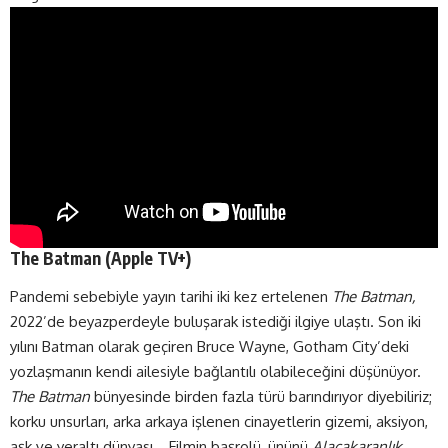
The Batman (
Apple TV+
)
Pandemi sebebiyle yayın tarihi iki kez ertelenen
The Batman,
2022’de beyazperdeyle buluşarak istediği ilgiye ulaştı. Son iki
yılını Batman olarak geçiren Bruce Wayne, Gotham City’deki
yozlaşmanın kendi ailesiyle bağlantılı olabileceğini düşünüyor.
The Batman
bünyesinde birden fazla türü barındırıyor diyebiliriz;
korku unsurları, arka arkaya işlenen cinayetlerin gizemi, aksiyon,
aşk ve yeraltı dünyası… Filmin başrolü, ününü
Alacakaranlık