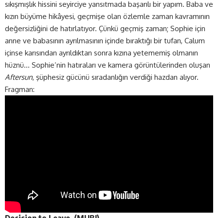
sıkışmışlık hissini seyirciye yansıtmada başarılı bir yapım. Baba ve
kızın büyüme hikâyesi, geçmişe olan özlemle zaman kavramının
değersizliğini de hatırlatıyor. Çünkü geçmiş zaman; Sophie için
anne ve babasının ayrılmasının içinde bıraktığı bir tufan, Calum
içinse karısından ayrıldıktan sonra kızına yetememiş olmanın
hüznü… Sophie’nin hatıraları ve kamera görüntülerinden oluşan
Aftersun
, şüphesiz gücünü sıradanlığın verdiği hazdan alıyor.
Fragman:
Decision to Leave (
MUBI
)