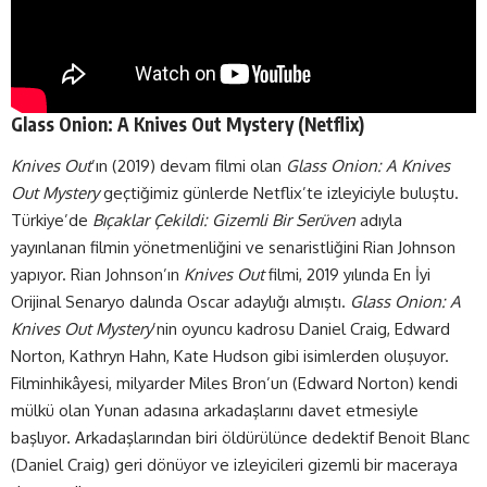
Glass Onion: A Knives Out Mystery (
Netflix
)
Knives Out
’ın (2019) devam filmi olan
Glass Onion: A Knives
Out Mystery
geçtiğimiz günlerde Netflix’te izleyiciyle buluştu.
Türkiye’de
Bıçaklar Çekildi: Gizemli Bir Serüven
adıyla
yayınlanan filmin yönetmenliğini ve senaristliğini Rian Johnson
yapıyor. Rian Johnson’ın
Knives Out
filmi, 2019 yılında En İyi
Orijinal Senaryo dalında Oscar adaylığı almıştı.
Glass Onion: A
Knives Out Mystery
’nin oyuncu kadrosu Daniel Craig, Edward
Norton, Kathryn Hahn, Kate Hudson gibi isimlerden oluşuyor.
Filminhikâyesi, milyarder Miles Bron’un (Edward Norton) kendi
mülkü olan Yunan adasına arkadaşlarını davet etmesiyle
başlıyor. Arkadaşlarından biri öldürülünce dedektif Benoit Blanc
(Daniel Craig) geri dönüyor ve izleyicileri gizemli bir maceraya