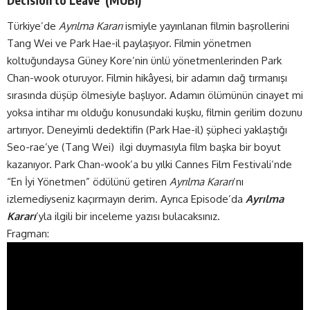
Türkiye’de
Ayrılma Kararı
ismiyle yayınlanan filmin başrollerini
Tang Wei ve Park Hae-il paylaşıyor. Filmin yönetmen
koltuğundaysa Güney Kore’nin ünlü yönetmenlerinden Park
Chan-wook oturuyor. Filmin hikâyesi, bir adamın dağ tırmanışı
sırasında düşüp ölmesiyle başlıyor. Adamın ölümünün cinayet mi
yoksa intihar mı olduğu konusundaki kuşku, filmin gerilim dozunu
artırıyor. Deneyimli dedektifin (Park Hae-il) şüpheci yaklaştığı
Seo-rae’ye (Tang Wei) ilgi duymasıyla film başka bir boyut
kazanıyor. Park Chan-wook’a bu yılki Cannes Film Festivali’nde
“En İyi Yönetmen” ödülünü getiren
Ayrılma Kararı
’nı
izlemediyseniz kaçırmayın derim. Ayrıca Episode’da
Ayrılma
Kararı
’yla ilgili bir inceleme yazısı bulacaksınız.
Fragman: