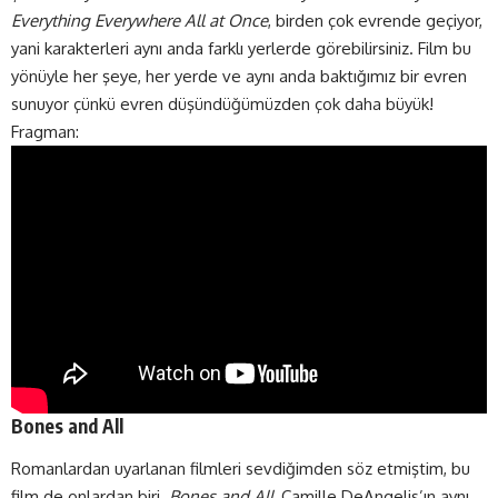
Everything Everywhere All at Once
, birden çok evrende geçiyor,
yani karakterleri aynı anda farklı yerlerde görebilirsiniz. Film bu
yönüyle her şeye, her yerde ve aynı anda baktığımız bir evren
sunuyor çünkü evren düşündüğümüzden çok daha büyük!
Fragman:
Bones and All
Romanlardan uyarlanan filmleri sevdiğimden söz etmiştim, bu
film de onlardan biri.
Bones and All
, Camille DeAngelis’ın aynı