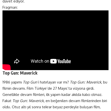
davet ediyor.
Fragman:
Top Gun: Maverick
1986 yapımı
Top Gun’
ı hatırlayan var mı?
Top Gun: Maverick
, bu
filmin devamı. Film Türkiye’de 27 Mayıs’ta vizyona girdi.
Genellikle devam filmleri, ilk yapım kadar akılda kalıcı olmaz.
Fakat
Top Gun: Maverick
, en beğenilen devam filmlerinden biri
oldu. Otuz altı yıl sonra tekrar beyaz perdeyle buluşan film,