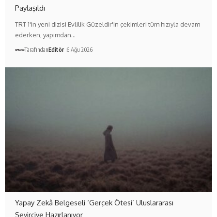
Paylaşıldı
TRT 1'in yeni dizisi Evlilik Güzeldir'in çekimleri tüm hızıyla devam
ederken, yapımdan…
Tarafından
Editör
6 Ağu 2026
Yapay Zekâ Belgeseli ‘Gerçek Ötesi’ Uluslararası
Seyirciye Hazırlanıyor