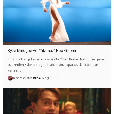
Kylie Minogue ve “Yıkılmaz” Pop Gizemi
Episode Dergi Temmuz sayısında Oben Budak, Netflix belgeseli
üzerinden Kylie Minogue'u anlatıyor. Paparazzi kıskacından
kanser…
Tarafından
Oben Budak
7 Ağu 2026