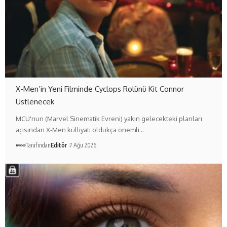
X-Men’in Yeni Filminde Cyclops Rolünü Kit Connor
Üstlenecek
MCU'nun (Marvel Sinematik Evreni) yakın gelecekteki planları
açısından X-Men külliyatı oldukça önemli…
Tarafından
Editör
7 Ağu 2026