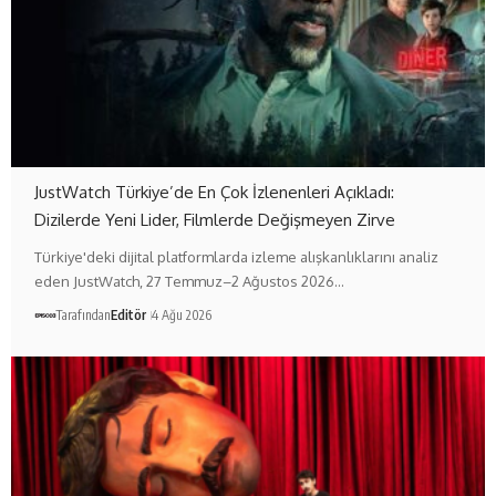
JustWatch Türkiye’de En Çok İzlenenleri Açıkladı:
Dizilerde Yeni Lider, Filmlerde Değişmeyen Zirve
Türkiye'deki dijital platformlarda izleme alışkanlıklarını analiz
eden JustWatch, 27 Temmuz–2 Ağustos 2026…
Tarafından
Editör
4 Ağu 2026