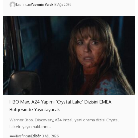
Tarafından
Yasemin Yürük
3 Ağu 2026
HBO Max, A24 Yapımı ‘Crystal Lake’ Dizisini EMEA
Bölgesinde Yayınlayacak
Warner Bros. Discovery, A24 imzalı yeni drama dizisi Crystal
Lakein yayın haklarını…
Tarafından
Editör
3 Ağu 2026