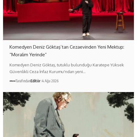
Komedyen Deniz Göktaş’tan Cezaevinden Yeni Mektup:
“Moralim Yerinde”
Komedyen Deniz Göktaş, tutuklu bulunduğu Karatepe Yüksek
Güvenlikli Ceza İnfaz Kurumu'ndan yeni…
Tarafından
Editör
4 Ağu 2026