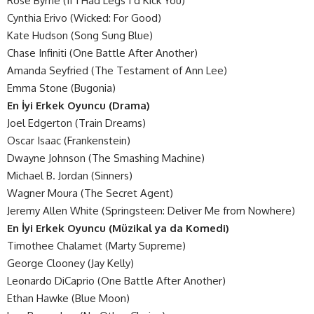
Rose Byrne (If I Had Legs I’d Kick You)
Cynthia Erivo (Wicked: For Good)
Kate Hudson (Song Sung Blue)
Chase Infiniti (One Battle After Another)
Amanda Seyfried (The Testament of Ann Lee)
Emma Stone (Bugonia)
En İyi Erkek Oyuncu (Drama)
Joel Edgerton (Train Dreams)
Oscar Isaac (Frankenstein)
Dwayne Johnson (The Smashing Machine)
Michael B. Jordan (Sinners)
Wagner Moura (The Secret Agent)
Jeremy Allen White (Springsteen: Deliver Me from Nowhere)
En İyi Erkek Oyuncu (Müzikal ya da Komedi)
Timothee Chalamet (Marty Supreme)
George Clooney (Jay Kelly)
Leonardo DiCaprio (One Battle After Another)
Ethan Hawke (Blue Moon)