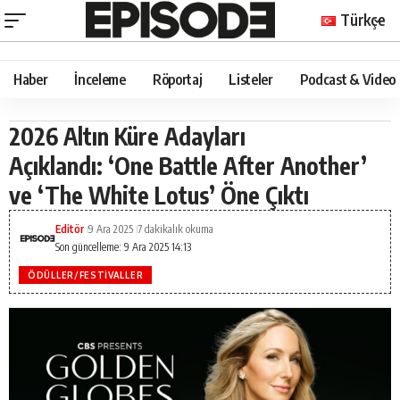
Türkçe
Haber
İnceleme
Röportaj
Listeler
Podcast & Video
2026 Altın Küre Adayları
Açıklandı: ‘One Battle After Another’
ve ‘The White Lotus’ Öne Çıktı
Editör
9 Ara 2025
7 dakikalık okuma
Son güncelleme: 9 Ara 2025 14:13
ÖDÜLLER/FESTIVALLER