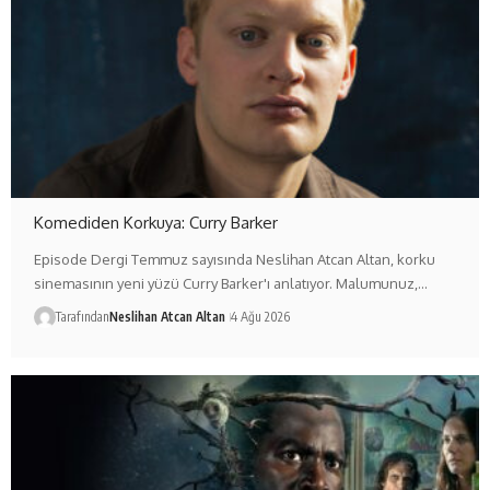
Komediden Korkuya: Curry Barker
Episode Dergi Temmuz sayısında Neslihan Atcan Altan, korku
sinemasının yeni yüzü Curry Barker'ı anlatıyor. Malumunuz,…
Tarafından
Neslihan Atcan Altan
4 Ağu 2026