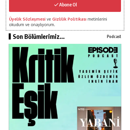
Abone Ol
Üyelik Sözleşmesi
ve
Gizlilik Politikası
metinlerini
okudum ve onaylıyorum.
Son Bölümlerimiz...
Podcast