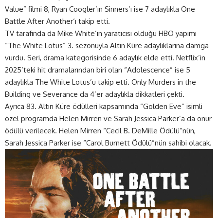
Value” filmi 8, Ryan Coogler’ın Sinners’ı ise 7 adaylıkla
One
Battle After Another
‘ı takip etti.
TV tarafında da Mike White’ın yaratıcısı olduğu HBO yapımı
“The White Lotus” 3. sezonuyla Altın Küre adaylıklarına damga
vurdu. Seri, drama kategorisinde 6 adaylık elde etti. Netflix’in
2025’teki hit dramalarından biri olan “Adolescence” ise 5
adaylıkla The White Lotus’u takip etti. Only Murders in the
Building ve Severance da 4’er adaylıkla dikkatleri çekti.
Ayrıca 83. Altın Küre ödülleri kapsamında “Golden Eve” isimli
özel programda Helen Mirren ve Sarah Jessica Parker’a da onur
ödülü verilecek. Helen Mirren “Cecil B. DeMille Ödülü”nün,
Sarah Jessica Parker ise “Carol Burnett Ödülü”nün sahibi olacak.