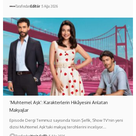
Tarafından
Editör
5 Ağu 2026
‘Muhtemel Aşk’: Karakterlerin Hikâyesini Anlatan
Makyajlar
Episode Dergi Temmuz sayısında Yasin Şefik, Show TV'nin yeni
dizisi Muhtemel Aşk'taki makyaj tercihlerini inceliyor.…