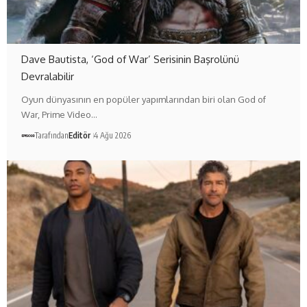
Dave Bautista, ‘God of War’ Serisinin Başrolünü
Devralabilir
Oyun dünyasının en popüler yapımlarından biri olan God of
War, Prime Video…
Tarafından
Editör
4 Ağu 2026