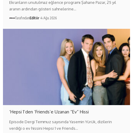
Ekranların unutulmaz eğlence programı Şahane Pazar, 25 yıl
aranın ardından gösteri sahnelerine…
Tarafından
Editör
4 Ağu 2026
‘Hepsi 1’den ‘Friends’e Uzanan “Ev” Hissi
Episode Dergi Temmuz sayısında Yasemin Yürük, dizilerin
verdiği o ev hissini Hepsi 1 ve Friends…