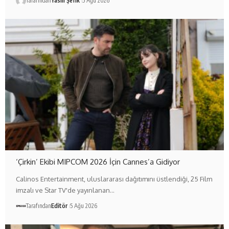
Tarafından
Yasin Şefik
5 Ağu 2026
‘Çirkin’ Ekibi MIPCOM 2026 İçin Cannes’a Gidiyor
Calinos Entertainment, uluslararası dağıtımını üstlendiği, 25 Film
imzalı ve Star TV'de yayınlanan…
Tarafından
Editör
5 Ağu 2026