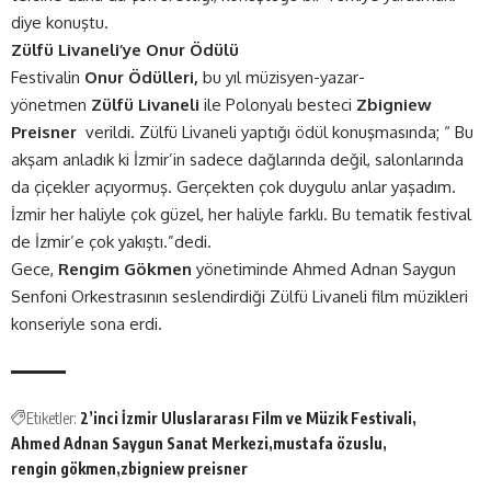
diye konuştu.
Zülfü Livaneli’ye Onur Ödülü
Festivalin
Onur Ödülleri,
bu yıl müzisyen-yazar-
yönetmen
Zülfü Livaneli
ile Polonyalı besteci
Zbigniew
Preisner
verildi. Zülfü Livaneli yaptığı ödül konuşmasında; “ Bu
akşam anladık ki İzmir’in sadece dağlarında değil, salonlarında
da çiçekler açıyormuş. Gerçekten çok duygulu anlar yaşadım.
İzmir her haliyle çok güzel, her haliyle farklı. Bu tematik festival
de İzmir’e çok yakıştı.”dedi.
Gece,
Rengim Gökmen
yönetiminde Ahmed Adnan Saygun
Senfoni Orkestrasının seslendirdiği Zülfü Livaneli film müzikleri
konseriyle sona erdi.
Etiketler:
2’inci İzmir Uluslararası Film ve Müzik Festivali
Ahmed Adnan Saygun Sanat Merkezi
mustafa özuslu
rengin gökmen
zbigniew preisner