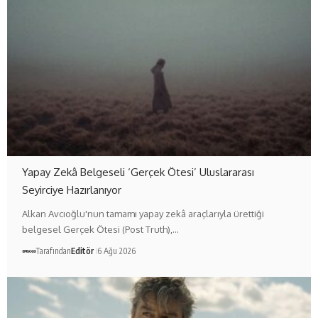
Yapay Zekâ Belgeseli ‘Gerçek Ötesi’ Uluslararası
Seyirciye Hazırlanıyor
Alkan Avcıoğlu'nun tamamı yapay zekâ araçlarıyla ürettiği
belgesel Gerçek Ötesi (Post Truth),…
Tarafından
Editör
6 Ağu 2026