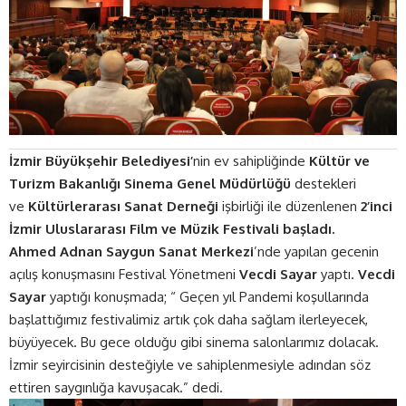
İzmir Büyükşehir Belediyesi’
nin ev sahipliğinde
Kültür ve
Turizm Bakanlığı Sinema Genel Müdürlüğü
destekleri
ve
Kültürlerarası Sanat Derneği
işbirliği ile düzenlenen
2’inci
İzmir Uluslararası Film ve Müzik Festivali başladı.
Ahmed Adnan Saygun Sanat Merkezi
’nde yapılan gecenin
açılış konuşmasını Festival Yönetmeni
Vecdi Sayar
yaptı.
Vecdi
Sayar
yaptığı konuşmada; “ Geçen yıl Pandemi koşullarında
başlattığımız festivalimiz artık çok daha sağlam ilerleyecek,
büyüyecek. Bu gece olduğu gibi sinema salonlarımız dolacak.
İzmir seyircisinin desteğiyle ve sahiplenmesiyle adından söz
ettiren saygınlığa kavuşacak.” dedi.