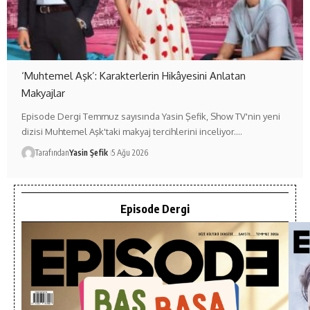
‘Muhtemel Aşk’: Karakterlerin Hikâyesini Anlatan
Makyajlar
Episode Dergi Temmuz sayısında Yasin Şefik, Show TV'nin yeni
dizisi Muhtemel Aşk'taki makyaj tercihlerini inceliyor.…
Tarafından
Yasin Şefik
5 Ağu 2026
Episode Dergi