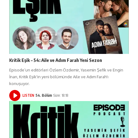
Kritik Eşik – 54: Aile ve Adım Farah Yeni Sezon
Episode’un editörleri Özlem Özdemir, Yasemin Şefik ve Engin
İnan, Kritik Eşik'in yeni bölümünde Aile ve Adım Farah'ı
konuşuyor.
LISTEN
54. Bölüm
Süre: 18:18