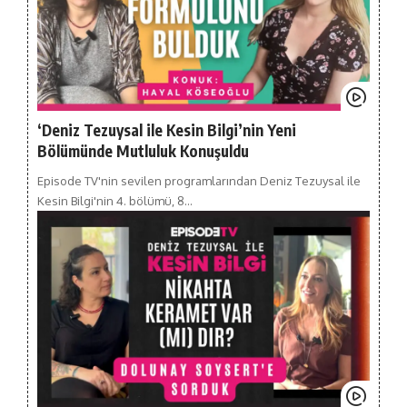
‘Deniz Tezuysal ile Kesin Bilgi’nin Yeni
Bölümünde Mutluluk Konuşuldu
Episode TV'nin sevilen programlarından Deniz Tezuysal ile
Kesin Bilgi'nin 4. bölümü, 8…