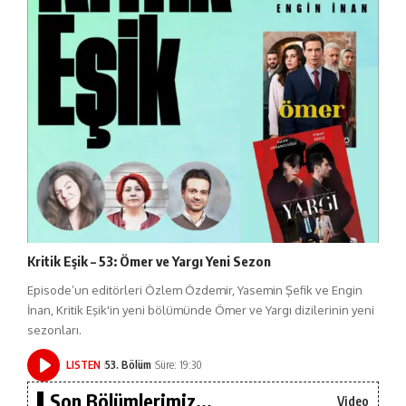
Kritik Eşik – 53: Ömer ve Yargı Yeni Sezon
Episode’un editörleri Özlem Özdemir, Yasemin Şefik ve Engin
İnan, Kritik Eşik'in yeni bölümünde Ömer ve Yargı dizilerinin yeni
sezonları.
LISTEN
53. Bölüm
Süre: 19:30
Son Bölümlerimiz...
Video