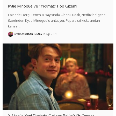
Kylie Minogue ve “Yıkılmaz” Pop Gizemi
Episode Dergi Temmuz sayısında Oben Budak, Netflix belgeseli
üzerinden Kylie Minogue'u anlatıyor. Paparazzi kıskacından
kanser…
Tarafından
Oben Budak
7 Ağu 2026
X-Men’in Yeni Filminde Cyclops Rolünü Kit Connor