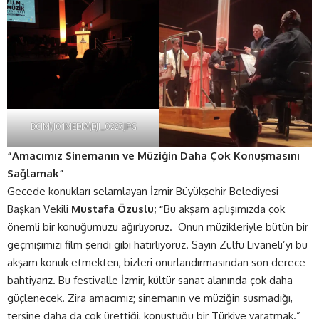
DCIM\101MEDIA\DJI_0227.JPG
“Amacımız Sinemanın ve Müziğin Daha Çok Konuşmasını
Sağlamak”
Gecede konukları selamlayan İzmir Büyükşehir Belediyesi
Başkan Vekili
Mustafa Özuslu; “
Bu akşam açılışımızda çok
önemli bir konuğumuzu ağırlıyoruz. Onun müzikleriyle bütün bir
geçmişimizi film şeridi gibi hatırlıyoruz. Sayın Zülfü Livaneli’yi bu
akşam konuk etmekten, bizleri onurlandırmasından son derece
bahtiyarız. Bu festivalle İzmir, kültür sanat alanında çok daha
güçlenecek. Zira amacımız; sinemanın ve müziğin susmadığı,
tersine daha da çok ürettiği, konuştuğu bir Türkiye yaratmak.”