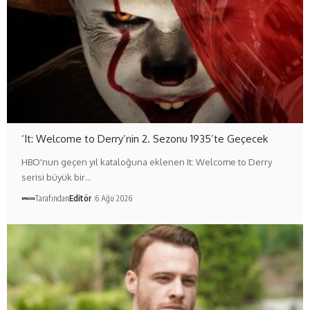
‘It: Welcome to Derry’nin 2. Sezonu 1935’te Geçecek
HBO'nun geçen yıl kataloğuna eklenen It: Welcome to Derry
serisi büyük bir…
Tarafından
Editör
6 Ağu 2026