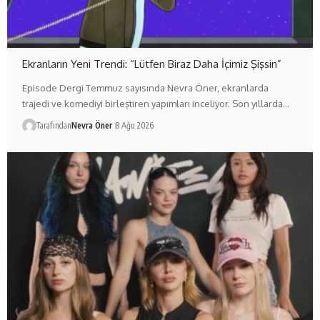
Ekranların Yeni Trendi: “Lütfen Biraz Daha İçimiz Şişsin”
Episode Dergi Temmuz sayısında Nevra Öner, ekranlarda
trajedi ve komediyi birleştiren yapımları inceliyor. Son yıllarda…
Tarafından
Nevra Öner
8 Ağu 2026