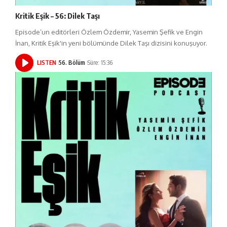
Kritik Eşik – 56: Dilek Taşı
Episode’un editörleri Özlem Özdemir, Yasemin Şefik ve Engin
İnan, Kritik Eşik'in yeni bölümünde Dilek Taşı dizisini konuşuyor.
LISTEN
56. Bölüm
Süre: 15:36