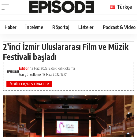
Türkçe
Haber
İnceleme
Röportaj
Listeler
Podcast & Video
2’inci İzmir Uluslararası Film ve Müzik
Festivali başladı
Editör
13 Haz 2022
2 dakikalık okuma
Son güncelleme: 13 Haz 2022 17:01
ÖDÜLLER/FESTIVALLER