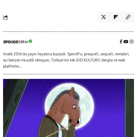
Editör
Aralık 2016'da yayın hayatına başladı. Spinoff'u, prequel'i, sequel'i, remake'i,
eşi benzeri muadili olmayan, Türkiye'nin tek DİZİ KÜLTÜRÜ dergisi ve web
platformu...