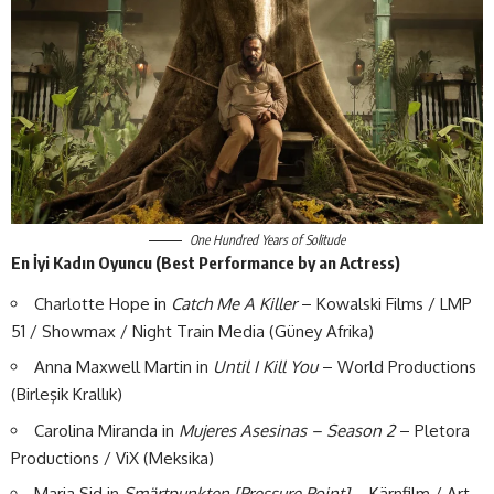
One Hundred Years of Solitude
En İyi Kadın Oyuncu
(Best Performance by an Actress)
Charlotte Hope in
Catch Me A Killer
– Kowalski Films / LMP
51 / Showmax / Night Train Media (Güney Afrika)
Anna Maxwell Martin in
Until I Kill You
– World Productions
(Birleşik Krallık)
Carolina Miranda in
Mujeres Asesinas – Season 2
– Pletora
Productions / ViX (Meksika)
Maria Sid in
Smärtpunkten [Pressure Point]
– Kärnfilm / Art