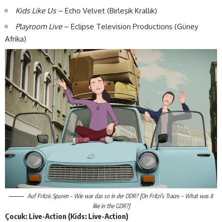
Kids Like Us
– Echo Velvet (Birleşik Krallık)
Playroom Live
– Eclipse Television Productions (Güney
Afrika)
Auf Fritzis Spuren – Wie war das so in der DDR?
[On Fritzi’s Traces – What was it
like in the GDR?]
Çocuk: Live-Action (Kids: Live-Action)