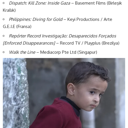
Dispatch: Kill Zone: Inside Gaza
– Basement Films (Birleşik
Krallık)
Philippines: Diving for Gold
– Keyi Productions / Arte
G.E.I.E (Fransa)
Repórter Record Investigação: Desaparecidos Forçados
[Enforced Disappearances]
– Record TV / Playplus (Brezilya)
Walk the Line
– Mediacorp Pte Ltd (Singapur)