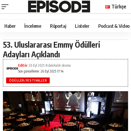
Türkçe
Haber
İnceleme
Röportaj
Listeler
Podcast & Video
53. Uluslararası Emmy Ödülleri
Adayları Açıklandı
Editör
26 Eyl 2025
8 dakikalık okuma
Son güncelleme: 26 Eyl 2025 17:14
ÖDÜLLER/FESTIVALLER