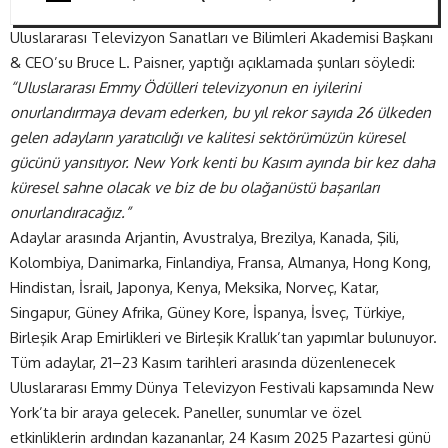
Uluslararası Televizyon Sanatları ve Bilimleri Akademisi Başkanı
& CEO’su Bruce L. Paisner, yaptığı açıklamada şunları söyledi:
“Uluslararası Emmy Ödülleri televizyonun en iyilerini
onurlandırmaya devam ederken, bu yıl rekor sayıda 26 ülkeden
gelen adayların yaratıcılığı ve kalitesi sektörümüzün küresel
gücünü yansıtıyor. New York kenti bu Kasım ayında bir kez daha
küresel sahne olacak ve biz de bu olağanüstü başarıları
onurlandıracağız.”
Adaylar arasında Arjantin, Avustralya, Brezilya, Kanada, Şili,
Kolombiya, Danimarka, Finlandiya, Fransa, Almanya, Hong Kong,
Hindistan, İsrail, Japonya, Kenya, Meksika, Norveç, Katar,
Singapur, Güney Afrika, Güney Kore, İspanya, İsveç, Türkiye,
Birleşik Arap Emirlikleri ve Birleşik Krallık’tan yapımlar bulunuyor.
Tüm adaylar, 21–23 Kasım tarihleri arasında düzenlenecek
Uluslararası Emmy Dünya Televizyon Festivali kapsamında New
York’ta bir araya gelecek. Paneller, sunumlar ve özel
etkinliklerin ardından kazananlar, 24 Kasım 2025 Pazartesi günü