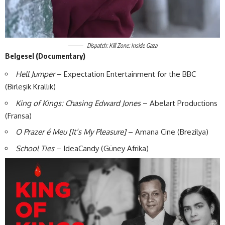
Dispatch: Kill Zone: Inside Gaza
Belgesel (Documentary)
Hell Jumper
– Expectation Entertainment for the BBC
(Birleşik Krallık)
King of Kings: Chasing Edward Jones
– Abelart Productions
(Fransa)
O Prazer é Meu [It’s My Pleasure]
– Amana Cine (Brezilya)
School Ties
– IdeaCandy (Güney Afrika)