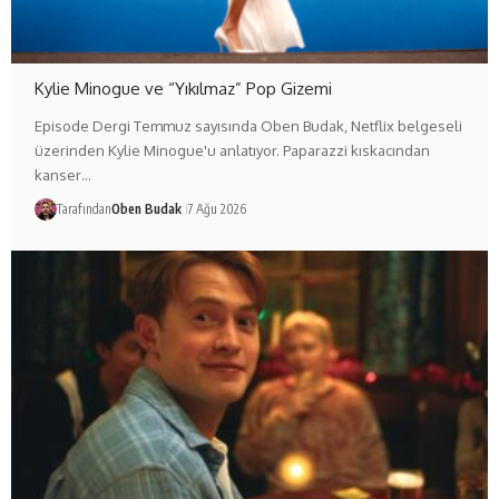
Kylie Minogue ve “Yıkılmaz” Pop Gizemi
Episode Dergi Temmuz sayısında Oben Budak, Netflix belgeseli
üzerinden Kylie Minogue'u anlatıyor. Paparazzi kıskacından
kanser…
Tarafından
Oben Budak
7 Ağu 2026