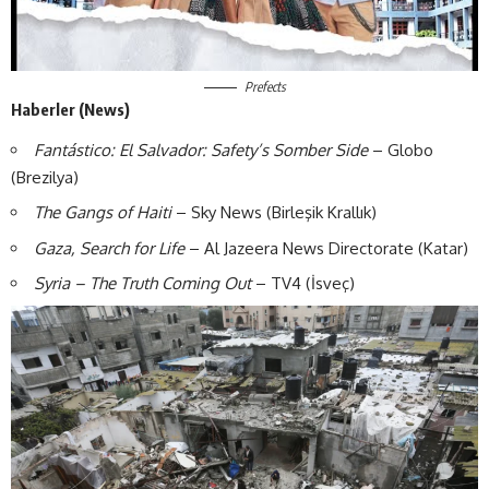
Prefects
Haberler (News)
Fantástico: El Salvador: Safety’s Somber Side
– Globo
(Brezilya)
The Gangs of Haiti
– Sky News (Birleşik Krallık)
Gaza, Search for Life
– Al Jazeera News Directorate (Katar)
Syria – The Truth Coming Out
– TV4 (İsveç)