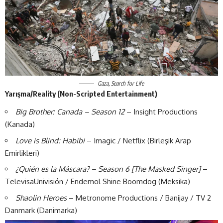
Gaza, Search for Life
Yarışma/Reality (Non-Scripted Entertainment)
Big Brother: Canada – Season 12
– Insight Productions
(Kanada)
Love is Blind: Habibi
– Imagic / Netflix (Birleşik Arap
Emirlikleri)
¿Quién es la Máscara? – Season 6 [The Masked Singer]
–
TelevisaUnivisión / Endemol Shine Boomdog (Meksika)
Shaolin Heroes
– Metronome Productions / Banijay / TV 2
Danmark (Danimarka)