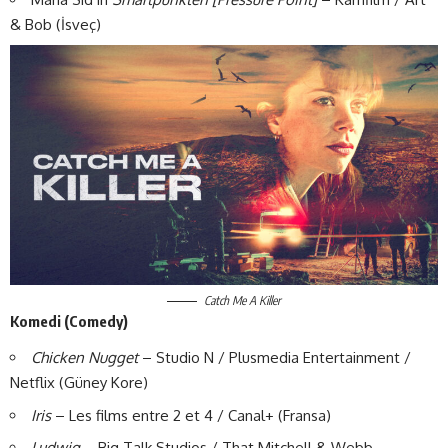
& Bob (İsveç)
Catch Me A Killer
Komedi (Comedy)
Chicken Nugget
– Studio N / Plusmedia Entertainment /
Netflix (Güney Kore)
Iris
– Les films entre 2 et 4 / Canal+ (Fransa)
Ludwig
– Big Talk Studios / That Mitchell & Webb