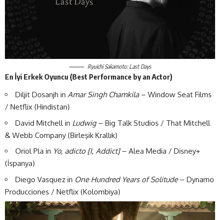
Ryuichi Sakamoto: Last Days
En İyi Erkek Oyuncu
(Best Performance by an Actor)
Diljit Dosanjh in
Amar Singh Chamkila
– Window Seat Films
/ Netflix (Hindistan)
David Mitchell in
Ludwig
– Big Talk Studios / That Mitchell
& Webb Company (Birleşik Krallık)
Oriol Pla in
Yo, adicto [I, Addict]
– Alea Media / Disney+
(İspanya)
Diego Vasquez in
One Hundred Years of Solitude
– Dynamo
Producciones / Netflix (Kolombiya)