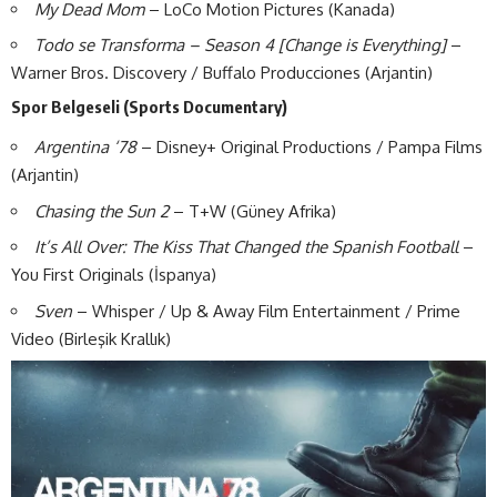
My Dead Mom
– LoCo Motion Pictures (Kanada)
Todo se Transforma – Season 4 [Change is Everything]
–
Warner Bros. Discovery / Buffalo Producciones (Arjantin)
Spor Belgeseli (Sports Documentary)
Argentina ‘78
– Disney+ Original Productions / Pampa Films
(Arjantin)
Chasing the Sun 2
– T+W (Güney Afrika)
It’s All Over: The Kiss That Changed the Spanish Football
–
You First Originals (İspanya)
Sven
– Whisper / Up & Away Film Entertainment / Prime
Video (Birleşik Krallık)