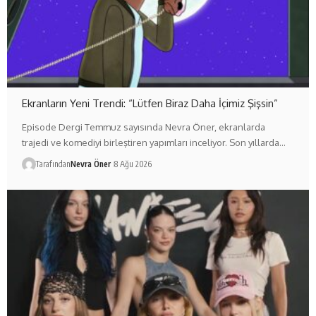
Ekranların Yeni Trendi: “Lütfen Biraz Daha İçimiz Şişsin”
Episode Dergi Temmuz sayısında Nevra Öner, ekranlarda
trajedi ve komediyi birleştiren yapımları inceliyor. Son yıllarda…
Tarafından
Nevra Öner
8 Ağu 2026