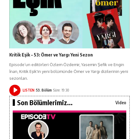
Kritik Eşik – 53: Ömer ve Yargı Yeni Sezon
Episode’un editörleri Özlem Özdemir, Yasemin Şefik ve Engin
İnan, Kritik Eşik'in yeni bölümünde Ömer ve Yargı dizilerinin yeni
sezonları.
LISTEN
53. Bölüm
Süre: 19:30
Son Bölümlerimiz...
Video