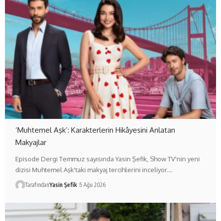
‘Muhtemel Aşk’: Karakterlerin Hikâyesini Anlatan
Makyajlar
Episode Dergi Temmuz sayısında Yasin Şefik, Show TV'nin yeni
dizisi Muhtemel Aşk'taki makyaj tercihlerini inceliyor.…
Tarafından
Yasin Şefik
5 Ağu 2026