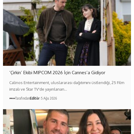
‘Çirkin’ Ekibi MIPCOM 2026 İçin Cannes’a Gidiyor
Calinos Entertainment, uluslararası dağıtımını üstlendiği, 25 Film
imzalı ve Star TV'de yayınlanan…
Tarafından
Editör
5 Ağu 2026