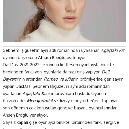
Şebnem İşigüzel’in aynı adlı romanından uyarlanan
Ağaçtaki Kız
oyunun başrolünü
Ahsen Eroğlu
üstleniyor.
DasDas, 2021-2022 sezonuna kültleşen oyunlarıyla birlikte
birbirinden farklı yeni oyunlarla da hızlı giriş yapıyor.
Deli
Bayramı
’nın ardından
Romeo ve Juliet
’in prömiyerine geri sayım
yapan
DasDas
, Şebnem İşigüzel’in aynı adlı romanından
uyarlanan
Ağaçtaki Kız
için provalara başladı. Oyunun
başrolünde,
Menajerimi Ara
dizisiyle büyük beğeni toplayan,
son dönemin çok konuşulan genç ve başarılı oyuncularından
Ahsen Eroğlu yer alıyor.
Sayısız kapalı gişe oyunuyla birlikte, birbirinden farklı sergi ve