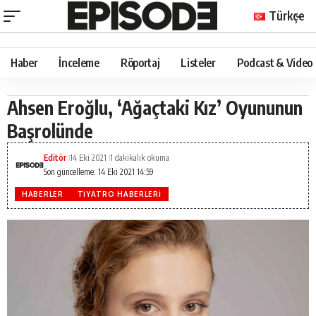
Türkçe
Haber
İnceleme
Röportaj
Listeler
Podcast & Video
Ahsen Eroğlu, ‘Ağaçtaki Kız’ Oyununun
Başrolünde
Editör
14 Eki 2021
1 dakikalık okuma
Son güncelleme: 14 Eki 2021 14:59
HABERLER
TIYATRO HABERLERI