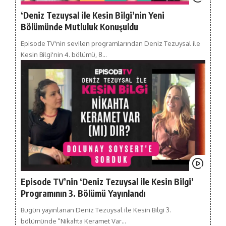
‘Deniz Tezuysal ile Kesin Bilgi’nin Yeni
Bölümünde Mutluluk Konuşuldu
Episode TV'nin sevilen programlarından Deniz Tezuysal ile
Kesin Bilgi'nin 4. bölümü, 8…
Episode TV’nin ‘Deniz Tezuysal ile Kesin Bilgi’
Programının 3. Bölümü Yayınlandı
Bugün yayınlanan Deniz Tezuysal ile Kesin Bilgi 3.
bölümünde "Nikahta Keramet Var…