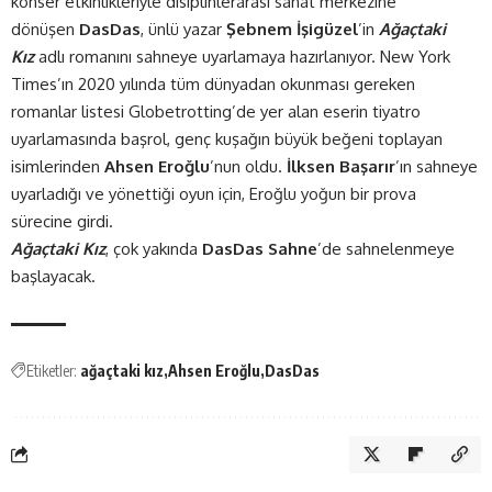
konser etkinlikleriyle disiplinlerarası sanat merkezine
dönüşen
DasDas
, ünlü yazar
Şebnem İşigüzel
’in
Ağaçtaki
Kız
adlı romanını sahneye uyarlamaya hazırlanıyor. New York
Times’ın 2020 yılında tüm dünyadan okunması gereken
romanlar listesi Globetrotting’de yer alan eserin tiyatro
uyarlamasında başrol, genç kuşağın büyük beğeni toplayan
isimlerinden
Ahsen Eroğlu
’nun oldu.
İlksen Başarır
’ın sahneye
uyarladığı ve yönettiği oyun için, Eroğlu yoğun bir prova
sürecine girdi.
Ağaçtaki Kız
, çok yakında
DasDas Sahne
’de sahnelenmeye
başlayacak.
Etiketler:
ağaçtaki kız
Ahsen Eroğlu
DasDas