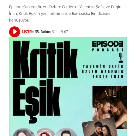
Episode’un editörleri Özlem Özdemir, Yasemin Şefik ve Engin
İnan, Kritik Eşik'in yeni bölümünde Bambaşka Biri dizisini
konuşuyor.
LISTEN
55. Bölüm
Süre: 19:07