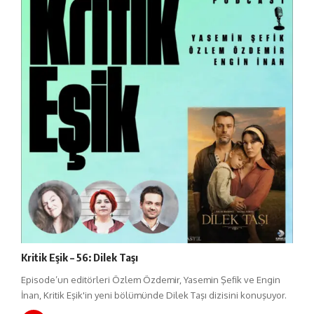
Kritik Eşik – 56: Dilek Taşı
Episode’un editörleri Özlem Özdemir, Yasemin Şefik ve Engin
İnan, Kritik Eşik'in yeni bölümünde Dilek Taşı dizisini konuşuyor.