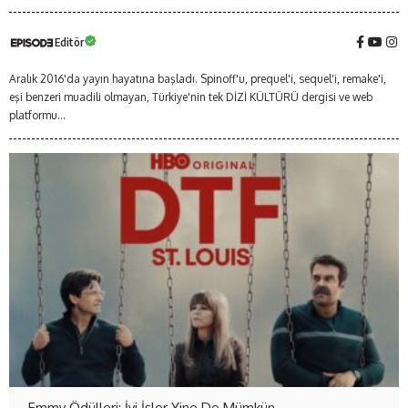
Editör
Aralık 2016'da yayın hayatına başladı. Spinoff'u, prequel'i, sequel'i, remake'i,
eşi benzeri muadili olmayan, Türkiye'nin tek DİZİ KÜLTÜRÜ dergisi ve web
platformu...
Emmy Ödülleri: İyi İşler Yine De Mümkün