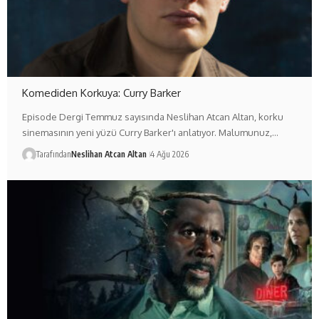
Komediden Korkuya: Curry Barker
Episode Dergi Temmuz sayısında Neslihan Atcan Altan, korku
sinemasının yeni yüzü Curry Barker'ı anlatıyor. Malumunuz,…
Tarafından
Neslihan Atcan Altan
4 Ağu 2026