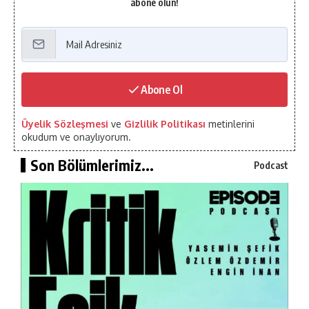
abone olun!
Abone Ol
Üyelik Sözleşmesi
ve
Gizlilik Politikası
metinlerini
okudum ve onaylıyorum.
Son Bölümlerimiz...
Podcast