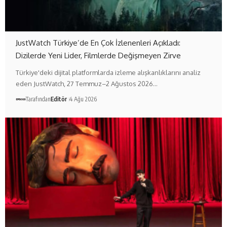
JustWatch Türkiye’de En Çok İzlenenleri Açıkladı:
Dizilerde Yeni Lider, Filmlerde Değişmeyen Zirve
Türkiye'deki dijital platformlarda izleme alışkanlıklarını analiz
eden JustWatch, 27 Temmuz–2 Ağustos 2026…
Tarafından
Editör
4 Ağu 2026