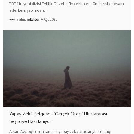
TRT 1'in yeni dizisi Evlilik Güzeldir'in çekimleri tüm hızıyla devam
ederken, yapımdan…
Tarafından
Editör
6 Ağu 2026
Yapay Zekâ Belgeseli ‘Gerçek Ötesi’ Uluslararası
Seyirciye Hazırlanıyor
Alkan Avcıoğlu'nun tamamı yapay zekâ araçlarıyla ürettiği