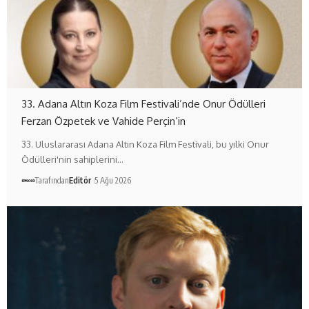
33. Adana Altın Koza Film Festivali’nde Onur Ödülleri
Ferzan Özpetek ve Vahide Perçin’in
33. Uluslararası Adana Altın Koza Film Festivali, bu yılki Onur
Ödülleri'nin sahiplerini…
Tarafından
Editör
5 Ağu 2026