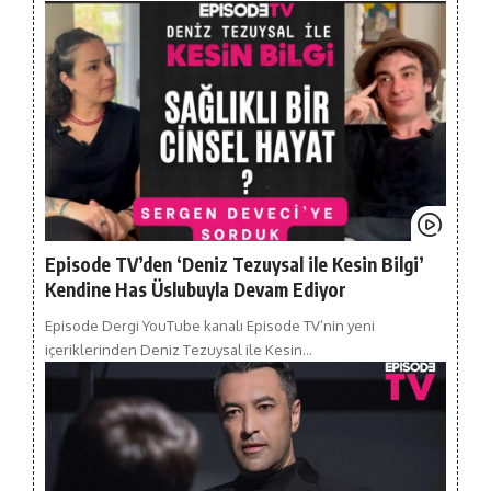
Episode TV’den ‘Deniz Tezuysal ile Kesin Bilgi’
Kendine Has Üslubuyla Devam Ediyor
Episode Dergi YouTube kanalı Episode TV’nin yeni
içeriklerinden Deniz Tezuysal ile Kesin…