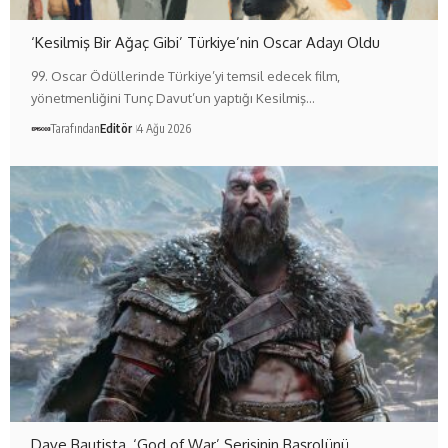
‘Kesilmiş Bir Ağaç Gibi’ Türkiye’nin Oscar Adayı Oldu
99. Oscar Ödüllerinde Türkiye’yi temsil edecek film,
yönetmenliğini Tunç Davut’un yaptığı Kesilmiş…
Tarafından
Editör
4 Ağu 2026
Dave Bautista, ‘God of War’ Serisinin Başrolünü