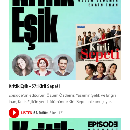
Kritik Eşik – 57: Kirli Sepeti
Episode’un editörleri Özlem Özdemir, Yasemin Şefik ve Engin
İnan, Kritik Eşik'in yeni bölümünde Kirli Sepeti'ni konuşuyor.
LISTEN
57. Bölüm
Süre: 11:21