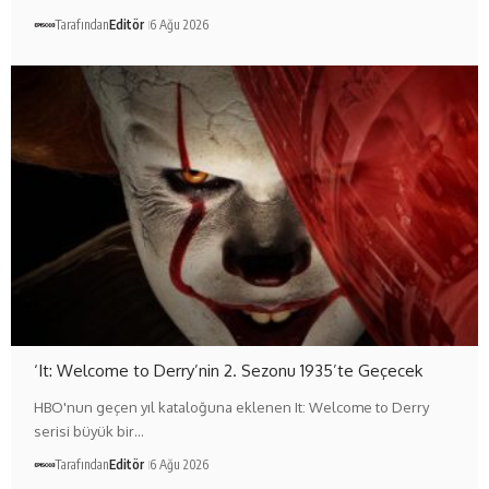
Tarafından
Editör
6 Ağu 2026
‘It: Welcome to Derry’nin 2. Sezonu 1935’te Geçecek
HBO'nun geçen yıl kataloğuna eklenen It: Welcome to Derry
serisi büyük bir…
Tarafından
Editör
6 Ağu 2026