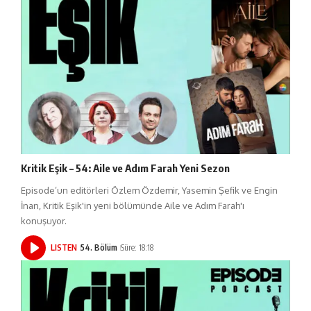
Kritik Eşik – 54: Aile ve Adım Farah Yeni Sezon
Episode’un editörleri Özlem Özdemir, Yasemin Şefik ve Engin
İnan, Kritik Eşik'in yeni bölümünde Aile ve Adım Farah'ı
konuşuyor.
LISTEN
54. Bölüm
Süre: 18:18