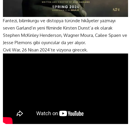
Fantezi, bilimkurgu ve distopya türünde hikâyeler yazmayı
seven Garland’ın yeni filminde Kirsten Dunst’a ek olarak
Stephen McKinley Henderson, Wagner Moura, Cailee Spaen ve
Jesse Plemons gibi oyuncular da yer alıyor.
Civil War, 26 Nisan 2024’te vizyona girecek.