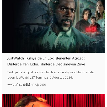
JustWatch Türkiye’de En Çok İzlenenleri Açıkladı:
Dizilerde Yeni Lider, Filmlerde Değişmeyen Zirve
Türkiye'deki dijital platformlarda izleme alışkanlıklarını analiz
eden JustWatch, 27 Temmuz–2 Ağustos 2026…
Tarafından
Editör
4 Ağu 2026