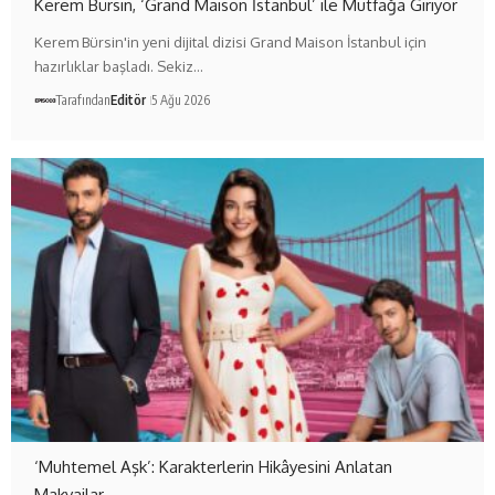
Kerem Bürsin, ‘Grand Maison İstanbul’ ile Mutfağa Giriyor
Kerem Bürsin'in yeni dijital dizisi Grand Maison İstanbul için
hazırlıklar başladı. Sekiz…
Tarafından
Editör
5 Ağu 2026
‘Muhtemel Aşk’: Karakterlerin Hikâyesini Anlatan
Makyajlar