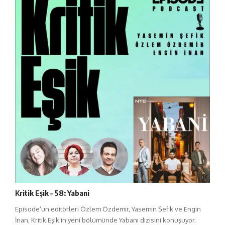
Kritik Eşik – 58: Yabani
Episode’un editörleri Özlem Özdemir, Yasemin Şefik ve Engin
İnan, Kritik Eşik'in yeni bölümünde Yabani dizisini konuşuyor.