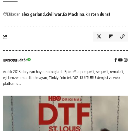
Etiketler:
alex garland
civil war
Ex Machina
kirsten dunst
Editör
Aralık 2016'da yayın hayatına başladı. Spinoff'u, prequel'i, sequel'i, remake'i,
eşi benzeri muadili olmayan, Türkiye'nin tek DİZİ KÜLTÜRÜ dergisi ve web
platformu...