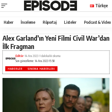
Türkçe
Haber
İnceleme
Röportaj
Listeler
Podcast & Video
Alex Garland’ın Yeni Filmi Civil War’dan
İlk Fragman
Editör
14 Ara 2023
1 dakikalık okuma
Son güncelleme: 14 Ara 2023 15:58
HABERLER
SINEMA HABERLERI