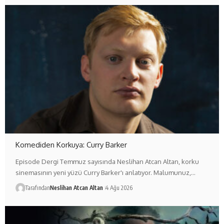
Komediden Korkuya: Curry Barker
Episode Dergi Temmuz sayısında Neslihan Atcan Altan, korku
sinemasının yeni yüzü Curry Barker'ı anlatıyor. Malumunuz,…
Tarafından
Neslihan Atcan Altan
4 Ağu 2026