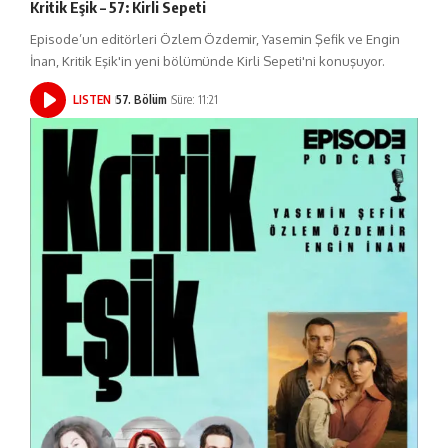
Kritik Eşik – 57: Kirli Sepeti
Episode’un editörleri Özlem Özdemir, Yasemin Şefik ve Engin
İnan, Kritik Eşik'in yeni bölümünde Kirli Sepeti'ni konuşuyor.
LISTEN
57. Bölüm
Süre: 11:21