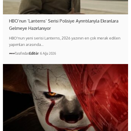
HBO’nun ‘Lanterns’ Serisi Polisiye Ayrıntılarıyla Ekranlara
Gelmeye Hazırlanıyor
HBO'nun yeni serisi Lanterns, 2026 yazının en çok merak edilen
yapımları arasında…
Tarafından
Editör
6 Ağu 2026