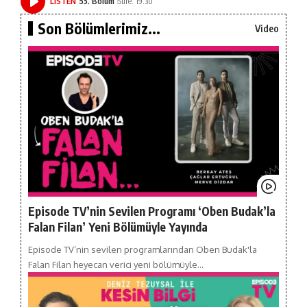
LISTEN
53. Bölüm
Süre: 19:30
Son Bölümlerimiz...
Video
Episode TV’nin Sevilen Programı ‘Oben Budak’la
Falan Filan’ Yeni Bölümüyle Yayında
Episode TV’nin sevilen programlarından Oben Budak'la
Falan Filan heyecan verici yeni bölümüyle…