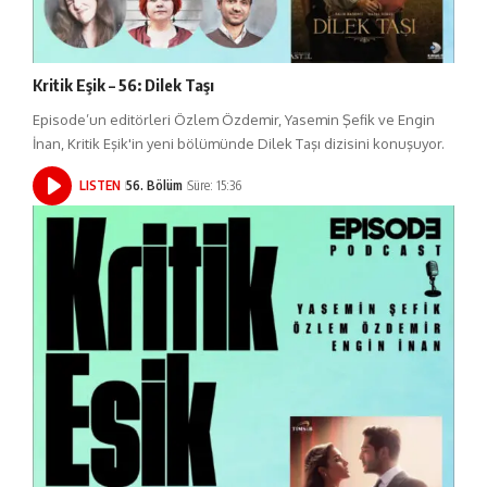
Kritik Eşik – 56: Dilek Taşı
Episode’un editörleri Özlem Özdemir, Yasemin Şefik ve Engin
İnan, Kritik Eşik'in yeni bölümünde Dilek Taşı dizisini konuşuyor.
LISTEN
56. Bölüm
Süre: 15:36