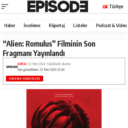
Türkçe
Haber
İnceleme
Röportaj
Listeler
Podcast & Video
“Alien: Romulus” Filminin Son
Fragmanı Yayınlandı
Editör
23 Tem 2024
1 dakikalık okuma
Son güncelleme: 23 Tem 2024 12:40
SINEMA HABERLERI