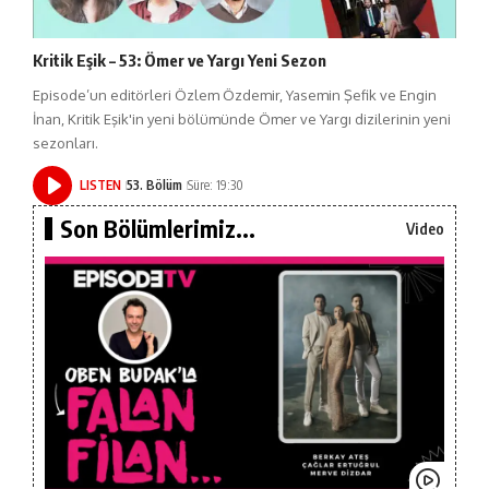
Kritik Eşik – 53: Ömer ve Yargı Yeni Sezon
Episode’un editörleri Özlem Özdemir, Yasemin Şefik ve Engin
İnan, Kritik Eşik'in yeni bölümünde Ömer ve Yargı dizilerinin yeni
sezonları.
LISTEN
53. Bölüm
Süre: 19:30
Son Bölümlerimiz...
Video