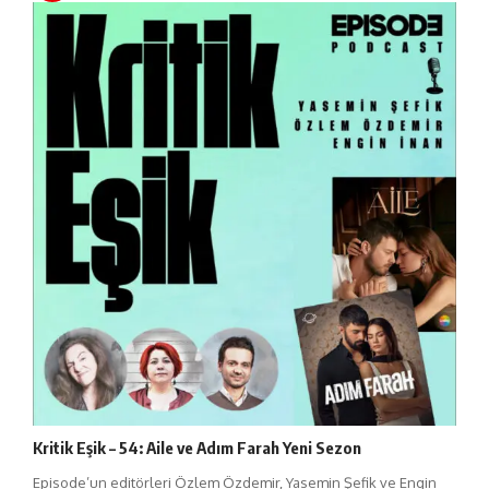
Kritik Eşik – 54: Aile ve Adım Farah Yeni Sezon
Episode’un editörleri Özlem Özdemir, Yasemin Şefik ve Engin