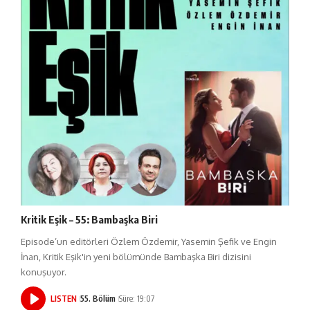
Kritik Eşik – 55: Bambaşka Biri
Episode’un editörleri Özlem Özdemir, Yasemin Şefik ve Engin
İnan, Kritik Eşik'in yeni bölümünde Bambaşka Biri dizisini
konuşuyor.
LISTEN
55. Bölüm
Süre: 19:07