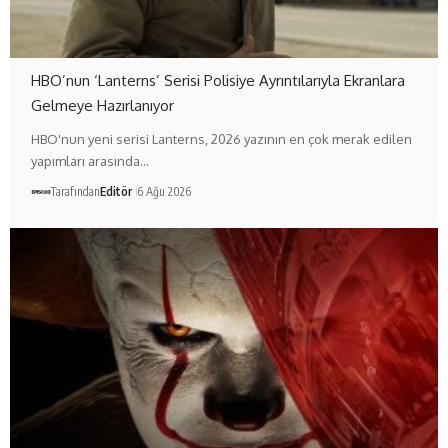
HBO’nun ‘Lanterns’ Serisi Polisiye Ayrıntılarıyla Ekranlara
Gelmeye Hazırlanıyor
HBO'nun yeni serisi Lanterns, 2026 yazının en çok merak edilen
yapımları arasında…
Tarafından
Editör
6 Ağu 2026