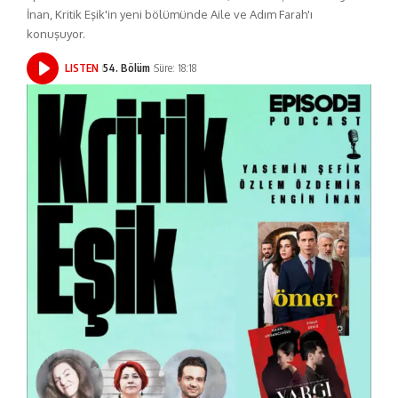
İnan, Kritik Eşik'in yeni bölümünde Aile ve Adım Farah'ı
konuşuyor.
LISTEN
54. Bölüm
Süre: 18:18