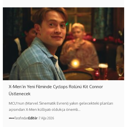
X-Men’in Yeni Filminde Cyclops Rolünü Kit Connor
Üstlenecek
MCU'nun (Marvel Sinematik Evreni) yakın gelecekteki planları
açısından X-Men külliyatı oldukça önemli…
Tarafından
Editör
7 Ağu 2026