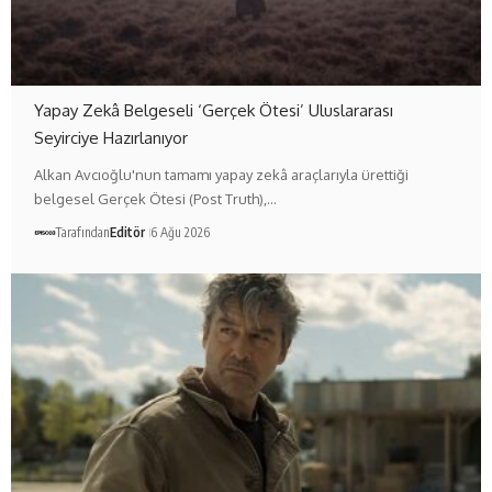
Yapay Zekâ Belgeseli ‘Gerçek Ötesi’ Uluslararası
Seyirciye Hazırlanıyor
Alkan Avcıoğlu'nun tamamı yapay zekâ araçlarıyla ürettiği
belgesel Gerçek Ötesi (Post Truth),…
Tarafından
Editör
6 Ağu 2026