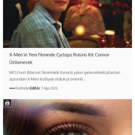
X-Men’in Yeni Filminde Cyclops Rolünü Kit Connor
Üstlenecek
MCU'nun (Marvel Sinematik Evreni) yakın gelecekteki planları
açısından X-Men külliyatı oldukça önemli…
Tarafından
Editör
7 Ağu 2026