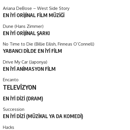
Ariana DeBose – West Side Story
EN İYİ ORİJİNAL FİLM MÜZİĞİ
Dune (Hans Zimmer)
EN İYİ ORİJİNAL ŞARKI
No Time to Die (Billie Eilish, Finneas O’Connell)
YABANCI DİLDE EN İYİ FİLM
Drive My Car (Japonya)
EN İYİ ANİMASYON FİLM
Encanto
TELEVİZYON
EN İYİ DİZİ (DRAM)
Succession
EN İYİ DİZİ (MÜZİKAL YA DA KOMEDİ)
Hacks