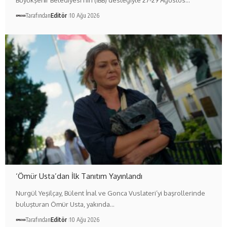
Büyükşehir Belediyesi’nin (İBB) desteğiyle 27-29 Ağustos…
Tarafından
Editör
10 Ağu 2026
‘Ömür Usta’dan İlk Tanıtım Yayınlandı
Nurgül Yeşilçay, Bülent İnal ve Gonca Vuslateri’yi başrollerinde
buluşturan Ömür Usta, yakında…
Tarafından
Editör
10 Ağu 2026