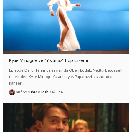
Kylie Minogue ve “Yıkılmaz” Pop Gizemi
Episode Dergi Temmuz sayısında Oben Budak, Netflix belgeseli
üzerinden Kylie Minogue'u anlatıyor. Paparazzi kıskacından
kanser…
Tarafından
Oben Budak
7 Ağu 2026