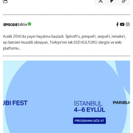
Editör
Aralık 2016'da yayın hayatına başladı. Spinoff'u, prequel'i, sequel'i, remake'i,
eşi benzeri muadili olmayan, Türkiye'nin tek DİZİ KÜLTÜRÜ dergisi ve web
platformu...