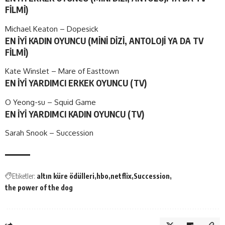
FİLMİ)
Michael Keaton – Dopesick
EN İYİ KADIN OYUNCU (MİNİ DİZİ, ANTOLOJİ YA DA TV
FİLMİ)
Kate Winslet – Mare of Easttown
EN İYİ YARDIMCI ERKEK OYUNCU (TV)
O Yeong-su – Squid Game
EN İYİ YARDIMCI KADIN OYUNCU (TV)
Sarah Snook – Succession
Etiketler:
altın küre ödülleri
hbo
netflix
Succession
the power of the dog