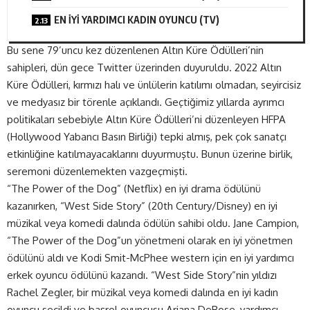
EN İYİ YARDIMCI KADIN OYUNCU (TV)
Bu sene 79’uncu kez düzenlenen Altın Küre Ödülleri’nin
sahipleri, dün gece Twitter üzerinden duyuruldu. 2022 Altın
Küre Ödülleri, kırmızı halı ve ünlülerin katılımı olmadan, seyircisiz
ve medyasız bir törenle açıklandı. Geçtiğimiz yıllarda ayrımcı
politikaları sebebiyle Altın Küre Ödülleri’ni düzenleyen HFPA
(Hollywood Yabancı Basın Birliği) tepki almış, pek çok sanatçı
etkinliğine katılmayacaklarını duyurmuştu. Bunun üzerine birlik,
seremoni düzenlemekten vazgeçmişti.
“The Power of the Dog” (Netflix) en iyi drama ödülünü
kazanırken, “West Side Story” (20th Century/Disney) en iyi
müzikal veya komedi dalında ödülün sahibi oldu. Jane Campion,
“The Power of the Dog”un yönetmeni olarak en iyi yönetmen
ödülünü aldı ve Kodi Smit-McPhee western için en iyi yardımcı
erkek oyuncu ödülünü kazandı. “West Side Story”nin yıldızı
Rachel Zegler, bir müzikal veya komedi dalında en iyi kadın
oyuncu seçildi ve başrol oyuncusu Ariana DeBose, yardımcı