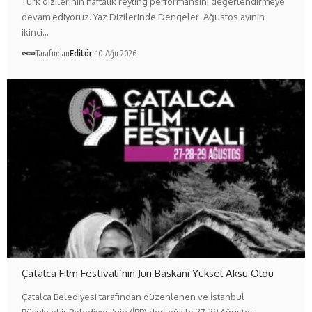
Türk dizilerinin haftalık reyting performansını değerlendirmeye
devam ediyoruz. Yaz Dizilerinde Dengeler Ağustos ayının
ikinci…
Tarafından
Editör
10 Ağu 2026
Çatalca Film Festivali’nin Jüri Başkanı Yüksel Aksu Oldu
Çatalca Belediyesi tarafından düzenlenen ve İstanbul