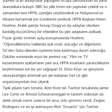
şüpheli ticari anlaşmalar yaptığının ortaya çıkmasından bu yana
skandallara bulaştı. NBC bu yılki tören için yayından çekildi ve o
zamandan beri HFPA, üyeliğini çeşitlendirdi ve Hollywood’un
itibarını kurtarmak için tüzüklerini yeniledi. HFPA Başkanı Helen
Hoehne, Aralık ayında Snoop Dogg’un da adayları okurken
katıldığı küçültülmüş bir etkinlikte bu yılın adaylarını açıkladı.
Pazar günkü törenin açılış konuşmasında Hoehne,
“Öğrendiklerimiz hakkında açık sözlü olacağız ve diğerlerini
50’den fazla ülkeden üyelerle bize katılmaya davet edeceğiz.
Ödüller evreninde eşsiz bir yerimiz var.” Film ve TV
kazananlarını açıklamanın yanı sıra, HFPA insanların yaratıcılıklarını
keşfetmeleri için bir yer sağlayan St. Elmo Köyü ve gençlerin
okuryazarlığını artırmak için şiiri kullanan Get Lit gibi
organizasyonları öne çıkardı.
Tipik yılların tam tersine, Altın Küre’nin Twitter hesabında Jamie
Lee Curtis ve Arnold Schwarzenegger’in tanıtım videoları da
dahil olmak üzere sadece bir avuç ünlü görüntü verdi. Zegler,
Rodriguez ve en iyi animasyon filmi “Encanto” için Twitter