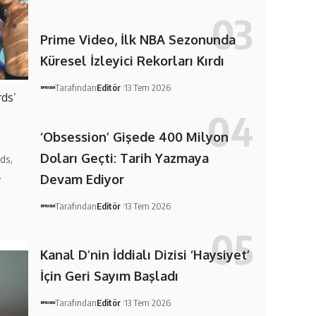
Prime Video, İlk NBA Sezonunda
Küresel İzleyici Rekorları Kırdı
Tarafından
Editör
13 Tem 2026
rds’
‘Obsession’ Gişede 400 Milyon
Doları Geçti: Tarih Yazmaya
ds,
…
Devam Ediyor
Tarafından
Editör
13 Tem 2026
Kanal D’nin İddialı Dizisi ‘Haysiyet’
İçin Geri Sayım Başladı
Tarafından
Editör
13 Tem 2026