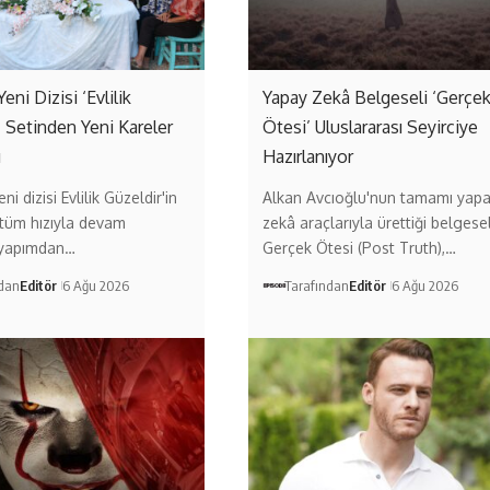
Yeni Dizisi ‘Evlilik
Yapay Zekâ Belgeseli ‘Gerçe
’ Setinden Yeni Kareler
Ötesi’ Uluslararası Seyirciye
ı
Hazırlanıyor
ni dizisi Evlilik Güzeldir'in
Alkan Avcıoğlu'nun tamamı yap
 tüm hızıyla devam
zekâ araçlarıyla ürettiği belgese
 yapımdan…
Gerçek Ötesi (Post Truth),…
ndan
Editör
6 Ağu 2026
Tarafından
Editör
6 Ağu 2026