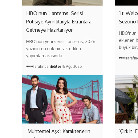
HBO’nun ‘Lanterns’ Serisi
‘It: Wel
Polisiye Ayrıntılarıyla Ekranlara
Sezonu 
Gelmeye Hazırlanıyor
HBO'nun 
eklenen I
HBO'nun yeni serisi Lanterns, 2026
büyük bir
yazının en çok merak edilen
yapımları arasında…
Tarafı
Tarafından
Editör
6 Ağu 2026
‘Muhtemel Aşk’: Karakterlerin
‘Çirkin’