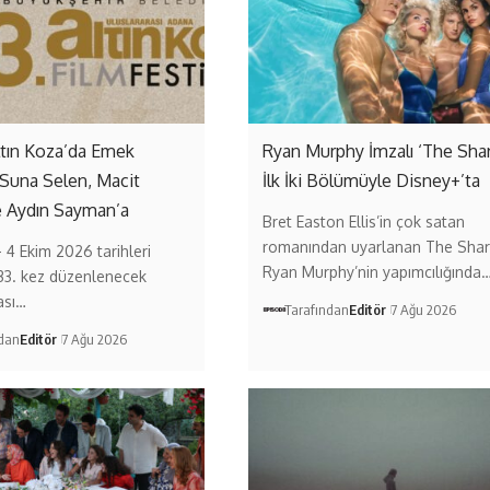
ltın Koza’da Emek
Ryan Murphy İmzalı ‘The Sha
 Suna Selen, Macit
İlk İki Bölümüyle Disney+’ta
e Aydın Sayman’a
Bret Easton Ellis’in çok satan
romanından uyarlanan The Shar
– 4 Ekim 2026 tarihleri
Ryan Murphy’nin yapımcılığında
33. kez düzenlenecek
ası…
Tarafından
Editör
7 Ağu 2026
ndan
Editör
7 Ağu 2026