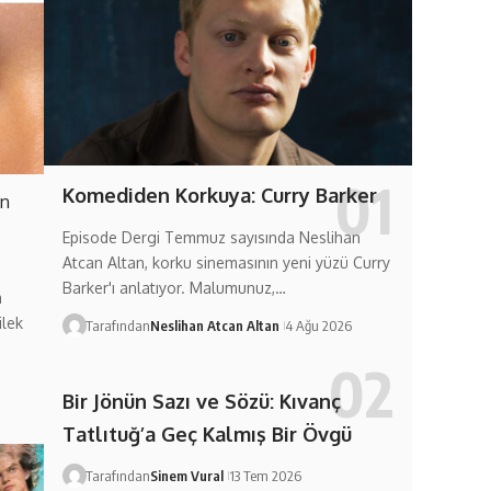
Komediden Korkuya: Curry Barker
en
Episode Dergi Temmuz sayısında Neslihan
Atcan Altan, korku sinemasının yeni yüzü Curry
Barker'ı anlatıyor. Malumunuz,…
m
ilek
Tarafından
Neslihan Atcan Altan
4 Ağu 2026
Bir Jönün Sazı ve Sözü: Kıvanç
Tatlıtuğ’a Geç Kalmış Bir Övgü
Tarafından
Sinem Vural
13 Tem 2026