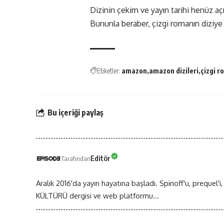
Dizinin çekim ve yayın tarihi henüz aç
Bununla beraber, çizgi romanın diziye
Etiketler:
amazon
amazon dizileri
çizgi r
Bu içeriği paylaş
Editör
Tarafından
Aralık 2016'da yayın hayatına başladı. Spinoff'u, prequel'i,
KÜLTÜRÜ dergisi ve web platformu...