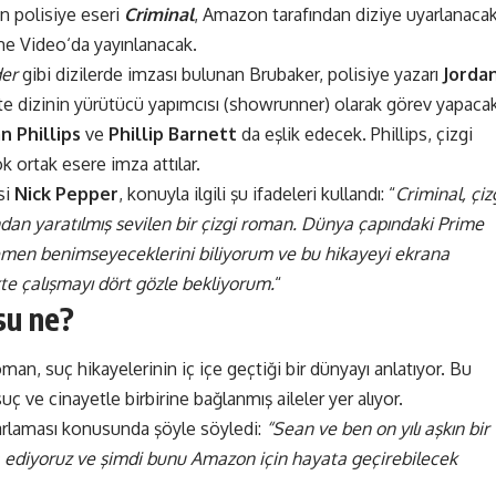
ın
polisiye
eseri
Criminal
,
Amazon
tarafından diziye uyarlanacak
me Video
‘da yayınlanacak.
er
gibi dizilerde imzası bulunan Brubaker, polisiye yazarı
Jorda
te dizinin yürütücü yapımcısı (showrunner) olarak görev yapacak
n Phillips
ve
Phillip Barnett
da eşlik edecek. Phillips, çizgi
k ortak esere imza attılar.
si
Nick Pepper
, konuyla ilgili şu ifadeleri kullandı: “
Criminal, çiz
ndan yaratılmış sevilen bir çizgi roman. Dünya çapındaki Prime
emen benimseyeceklerini biliyorum ve bu hikayeyi ekrana
ikte çalışmayı dört gözle bekliyorum.
“
su ne?
oman, suç hikayelerinin iç içe geçtiği bir dünyayı anlatıyor. Bu
ç ve cinayetle birbirine bağlanmış aileler yer alıyor.
yarlaması konusunda şöyle söyledi:
“Sean ve ben on yılı aşkın bir
şa ediyoruz ve şimdi bunu Amazon için hayata geçirebilecek