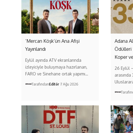
‘Mercan Köşk’ün Ana Afişi
Adana A
Yayınlandı
Ödülleri
Koper v
Eylül ayında ATV ekranlarında
izleyiciyle buluşmaya hazırlanan,
26 Eylül 
FARO ve Sinehane ortak yapımı…
arasında 
Uluslarar
Tarafından
Editör
7 Ağu 2026
Tarafı