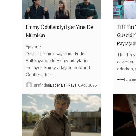
Emmy Ödülleri: İyi İşler Yine De
TRT 1’in 
Mümkün
Güzeldir
Paylaşıld
Episode
Dergi Temmuz sayısında Ender
TRT 1'in ye
Ballıkaya güçlü Emmy adaylarını
çekimleri
inceliyor. Emmy adayları açıklandı.
ederken,
Ödüllerin her…
Tarafı
Tarafından
Ender Ballıkaya
6 Ağu 2026