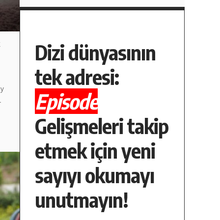
k
Dizi dünyasının
tek adresi:
ay
Episode
l
Gelişmeleri takip
etmek için yeni
sayıyı okumayı
unutmayın!