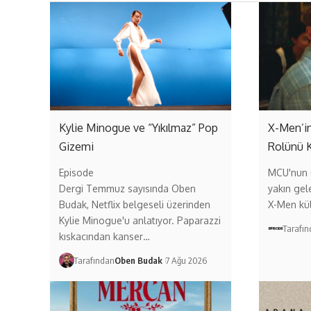
Kylie Minogue ve “Yıkılmaz” Pop
X-Men’in
Gizemi
Rolünü 
Episode
MCU'nun (
Dergi Temmuz sayısında Oben
yakın gel
Budak, Netflix belgeseli üzerinden
X-Men kül
Kylie Minogue'u anlatıyor. Paparazzi
Tarafı
kıskacından kanser…
Tarafından
Oben Budak
7 Ağu 2026