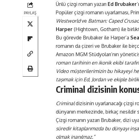
Ünlü çizgi roman yazarı
Ed Brubaker
‘
Popüler çizgi romanın uyarlaması,
Pri
PAYLAŞ
Westworld
ve
Batman: Caped Crusad
Harper
(Hightown, Gotham) ile birlik
Bu görevde Brubaker ile Harper’a
Sea
romanın da çizeri ve Brubaker ile birço
Amazon MGM Stüdyoları’nın yönetici
roman tarihinin en ikonik ekibi tarafı
Video müşterilerimizin bu hikayeyi h
taşımak için Ed, Jordan ve ekiple birl
Criminal dizisinin konu
Criminal
dizisinin uyarlanacağı çizgi r
dünyanın merkezinde, birkaç nesildir su
Çizgi romanın yazarı Brubaker, dizi u
süredir kitaplarımızda bu dünyayı in
olmak inanılmaz.”