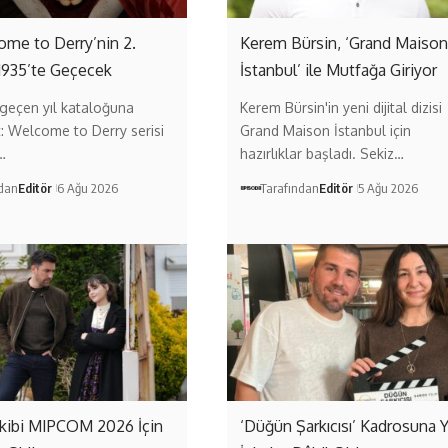
come to Derry’nin 2.
Kerem Bürsin, ‘Grand Maison
1935’te Geçecek
İstanbul’ ile Mutfağa Giriyor
geçen yıl kataloğuna
Kerem Bürsin'in yeni dijital dizisi
t: Welcome to Derry serisi
Grand Maison İstanbul için
…
hazırlıklar başladı. Sekiz…
ndan
Editör
6 Ağu 2026
Tarafından
Editör
5 Ağu 2026
 Ekibi MIPCOM 2026 İçin
‘Düğün Şarkıcısı’ Kadrosuna 