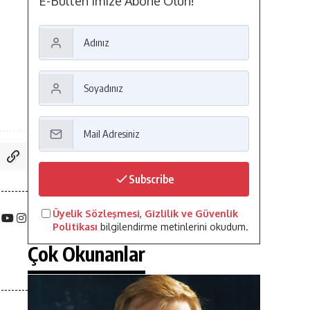
E-Bülten'imize Abone Olun!
Subscribe
Üyelik Sözleşmesi
,
Gizlilik ve Güvenlik
Politikası
bilgilendirme metinlerini okudum.
Çok Okunanlar