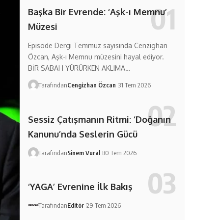
Başka Bir Evrende: ‘Aşk-ı Memnu’
Müzesi
Episode Dergi Temmuz sayısında Cenzighan
Özcan, Aşk-ı Memnu müzesini hayal ediyor.
BİR SABAH YÜRÜRKEN AKLIMA…
Tarafından
Cengizhan Özcan
31 Tem 2026
Sessiz Çatışmanın Ritmi: ‘Doğanın
Kanunu’nda Seslerin Gücü
Tarafından
Sinem Vural
30 Tem 2026
‘YAGA’ Evrenine İlk Bakış
Tarafından
Editör
29 Tem 2026