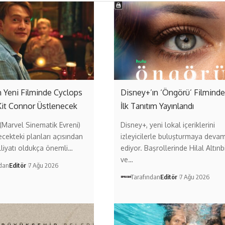
 Yeni Filminde Cyclops
Disney+’ın ‘Öngörü’ Filmind
Kit Connor Üstlenecek
İlk Tanıtım Yayınlandı
Marvel Sinematik Evreni)
Disney+, yeni lokal içeriklerini
ecekteki planları açısından
izleyicilerle buluşturmaya deva
liyatı oldukça önemli…
ediyor. Başrollerinde Hilal Altınb
ve…
ndan
Editör
7 Ağu 2026
Tarafından
Editör
7 Ağu 2026