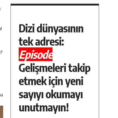
i
Dizi dünyasının
i
tek adresi:
Episode
ı?
Gelişmeleri takip
etmek için yeni
sayıyı okumayı
ma
unutmayın!