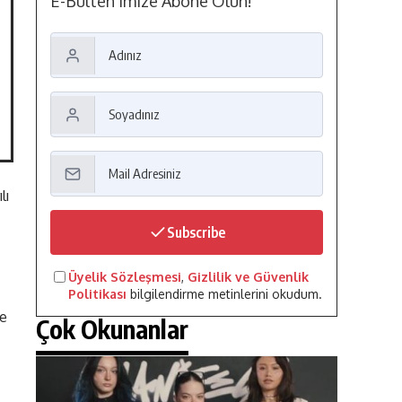
E-Bülten'imize Abone Olun!
lı
Subscribe
Üyelik Sözleşmesi
,
Gizlilik ve Güvenlik
Politikası
bilgilendirme metinlerini okudum.
le
Çok Okunanlar