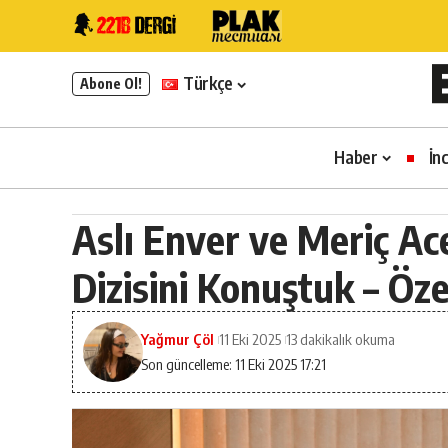
Türkçe
Abone Ol!
Haber
İn
Aslı Enver ve Meriç Ac
Dizisini Konuştuk – Öz
Yağmur Çöl
11 Eki 2025
13 dakikalık okuma
Son güncelleme: 11 Eki 2025 17:21