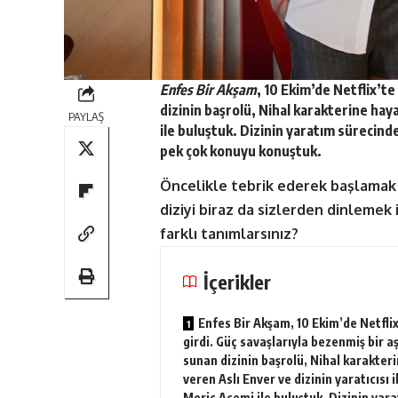
Enfes Bir Akşam
, 10 Ekim’de
Netflix’te
dizinin başrolü, Nihal karakterine ha
PAYLAŞ
ile buluştuk. Dizinin yaratım sürecind
pek çok konuyu konuştuk.
Öncelikle tebrik ederek başlamak i
diziyi biraz da sizlerden dinlemek is
farklı tanımlarsınız?
İçerikler
Enfes Bir Akşam, 10 Ekim’de Netflix
girdi. Güç savaşlarıyla bezenmiş bir a
sunan dizinin başrolü, Nihal karakter
veren Aslı Enver ve dizinin yaratıcısı i
Meriç Acemi ile buluştuk. Dizinin yar