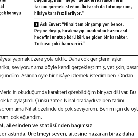
büyümüş, hani “nepo” dedikleri karakterlerin
al
farkını görmek istedim. İki tarafı da tutmuyorum,
 çok konuyu
hikâye tarafsız ilerliyor.”
Aslı Enver: “Nihal tam bir şampiyon bence.
Peşine düşüp, bırakmayıp, inadından bazen asıl
hedefini unutup körü körüne giden bir karakter.
Tutkusu çok ilham verici.”
ikâyesi yapmak üzere yola çıktık. Daha çok gençlerin aşkını
ika, seviyoruz ama böyle kendi gerçekleştirmiş, yetişkin, başarı
e düşündüm. Aslında öyle bir hikâye izlemek istedim ben. Ondan
riç’in okuduğumda karakteri görebildiğim bir yazı dili var. Bu
k kolaylaştırdı. Çünkü zaten Nihal oradaydı ve ben tadını
viyorum ama Nihal özelinde de çok seviyorum. Benim için de öy
yorum, çok eğlendim.
hal, ailesinden ve statüsünden bağımsız
ter aslında. Üretmeyi seven, ailesine nazaran biraz daha