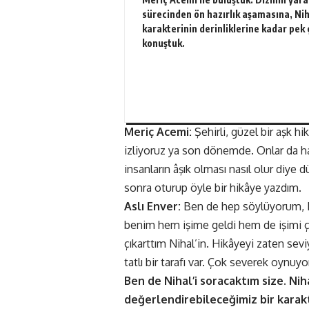
sürecinden ön hazırlık aşamasına, Nih
karakterinin derinliklerine kadar pek
konuştuk.
Meriç Acemi:
Şehirli, güzel bir aşk h
izliyoruz ya son dönemde. Onlar da har
insanların âşık olması nasıl olur diy
sonra oturup öyle bir hikâye yazdım.
Aslı Enver:
Ben de hep söylüyorum, Me
benim hem işime geldi hem de işimi ço
çıkarttım Nihal’in. Hikâyeyi zaten se
tatlı bir tarafı var. Çok severek oynu
Ben de Nihal’i soracaktım size. Ni
değerlendirebileceğimiz bir karak