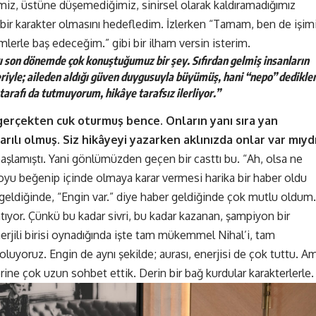
imiz, üstüne düşemediğimiz, sinirsel olarak kaldıramadığımız
en bir karakter olmasını hedefledim. İzlerken “Tamam, ben de işim
erle baş edeceğim.” gibi bir ilham versin isterim.
kı son dönemde çok konuştuğumuz bir şey. Sıfırdan gelmiş insanların
eriyle; aileden aldığı güven duygusuyla büyümüş, hani “nepo” dedikler
tarafı da tutmuyorum, hikâye tarafsız ilerliyor.”
gerçekten cuk oturmuş bence. Onların yanı sıra yan
rılı olmuş. Siz hikâyeyi yazarken aklınızda onlar var mıyd
şlamıştı. Yani gönlümüzden geçen bir casttı bu. “Ah, olsa ne
yoyu beğenip içinde olmaya karar vermesi harika bir haber oldu
r geldiğinde, “Engin var.” diye haber geldiğinde çok mutlu oldum.
katıyor. Çünkü bu kadar sivri, bu kadar kazanan, şampiyon bir
nerjili birisi oynadığında işte tam mükemmel Nihal’i, tam
uyoruz. Engin de aynı şekilde; aurası, enerjisi de çok tuttu. A
ine çok uzun sohbet ettik. Derin bir bağ kurdular karakterlerle.