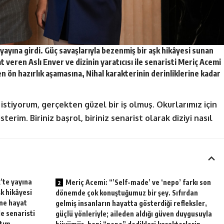
yayına girdi. Güç savaşlarıyla bezenmiş bir aşk hikâyesi sunan
yat veren
Aslı Enver
ve dizinin yaratıcısı ile senaristi
Meriç Acemi
en ön hazırlık aşamasına, Nihal karakterinin derinliklerine kadar
stiyorum, gerçekten güzel bir iş olmuş. Okurlarımız için
terim. Biriniz başrol, biriniz senarist olarak diziyi nasıl
’te yayına
Meriç Acemi: “’Self-made’ ve ‘nepo’ farkı son
şk hikâyesi
dönemde çok konuştuğumuz bir şey. Sıfırdan
ine hayat
gelmiş insanların hayatta gösterdiği refleksler,
le senaristi
güçlü yönleriyle; aileden aldığı güven duygusuyla
atım