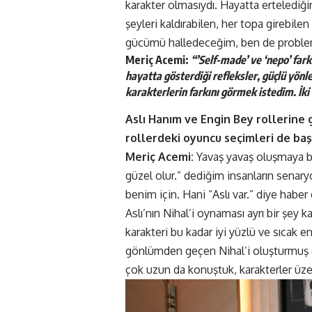
karakter olmasıydı. Hayatta ertelediğ
şeyleri kaldırabilen, her topa girebil
gücümü halledeceğim, ben de probleml
Meriç Acemi:
“’Self-made’ ve ‘nepo’ far
hayatta gösterdiği refleksler, güçlü yönl
karakterlerin farkını görmek istedim. İki 
Aslı Hanım ve Engin Bey rollerine 
rollerdeki oyuncu seçimleri de başa
Meriç Acemi:
Yavaş yavaş oluşmaya ba
güzel olur.” dediğim insanların senar
benim için. Hani “Aslı var.” diye habe
Aslı’nın Nihal’i oynaması ayrı bir şey 
karakteri bu kadar iyi yüzlü ve sıcak e
gönlümden geçen Nihal’i oluşturmuş ol
çok uzun da konuştuk, karakterler üzer