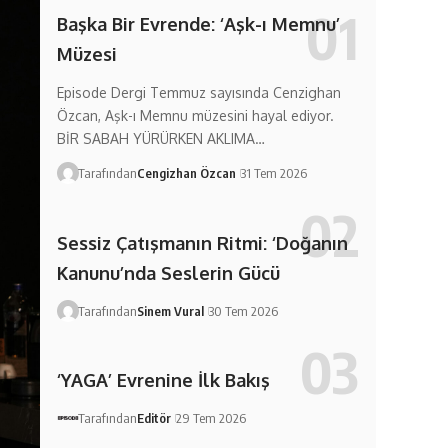
Başka Bir Evrende: ‘Aşk-ı Memnu’
Müzesi
Episode Dergi Temmuz sayısında Cenzighan
Özcan, Aşk-ı Memnu müzesini hayal ediyor.
BİR SABAH YÜRÜRKEN AKLIMA…
Tarafından
Cengizhan Özcan
31 Tem 2026
Sessiz Çatışmanın Ritmi: ‘Doğanın
Kanunu’nda Seslerin Gücü
Tarafından
Sinem Vural
30 Tem 2026
‘YAGA’ Evrenine İlk Bakış
Tarafından
Editör
29 Tem 2026