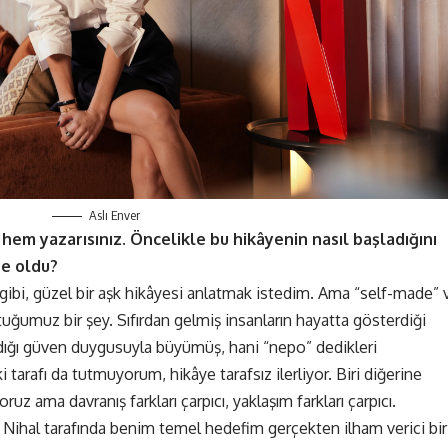
Aslı Enver
 hem yazarısınız. Öncelikle bu hikâyenin nasıl başladığını
ne oldu?
bi, güzel bir aşk hikâyesi anlatmak istedim. Ama “self-made” 
umuz bir şey. Sıfırdan gelmiş insanların hayatta gösterdiği
aldığı güven duygusuyla büyümüş, hani “nepo” dedikleri
i tarafı da tutmuyorum, hikâye tarafsız ilerliyor. Biri diğerine
ruz ama davranış farkları çarpıcı, yaklaşım farkları çarpıcı.
… Nihal tarafında benim temel hedefim gerçekten ilham verici bir