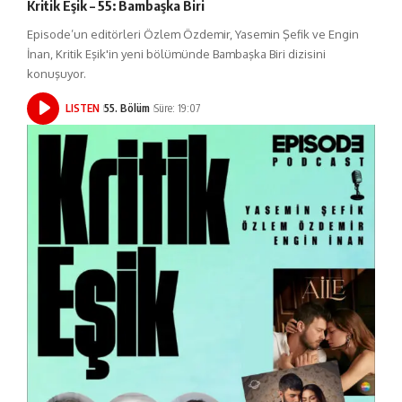
Kritik Eşik – 55: Bambaşka Biri
Episode’un editörleri Özlem Özdemir, Yasemin Şefik ve Engin
İnan, Kritik Eşik'in yeni bölümünde Bambaşka Biri dizisini
konuşuyor.
LISTEN
55. Bölüm
Süre: 19:07