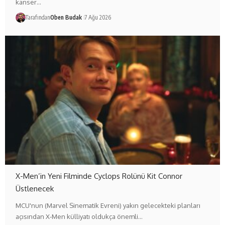
kanser…
Tarafından
Oben Budak
7 Ağu 2026
X-Men’in Yeni Filminde Cyclops Rolünü Kit Connor
Üstlenecek
MCU'nun (Marvel Sinematik Evreni) yakın gelecekteki planları
açısından X-Men külliyatı oldukça önemli…