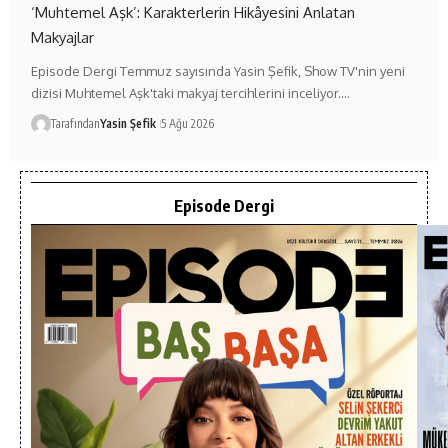
‘Muhtemel Aşk’: Karakterlerin Hikâyesini Anlatan
Makyajlar
Episode Dergi Temmuz sayısında Yasin Şefik, Show TV'nin yeni
dizisi Muhtemel Aşk'taki makyaj tercihlerini inceliyor.…
Tarafından
Yasin Şefik
5 Ağu 2026
Episode Dergi