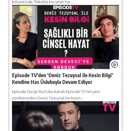
bölümünde "Nikahta Keramet Var…
Episode TV’den ‘Deniz Tezuysal ile Kesin Bilgi’
Kendine Has Üslubuyla Devam Ediyor
Episode Dergi YouTube kanalı Episode TV’nin yeni
içeriklerinden Deniz Tezuysal ile Kesin…