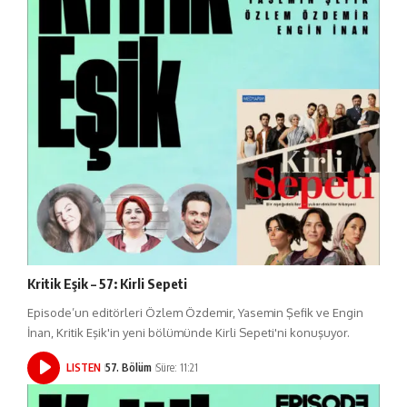
Kritik Eşik – 57: Kirli Sepeti
Episode’un editörleri Özlem Özdemir, Yasemin Şefik ve Engin
İnan, Kritik Eşik'in yeni bölümünde Kirli Sepeti'ni konuşuyor.
LISTEN
57. Bölüm
Süre: 11:21