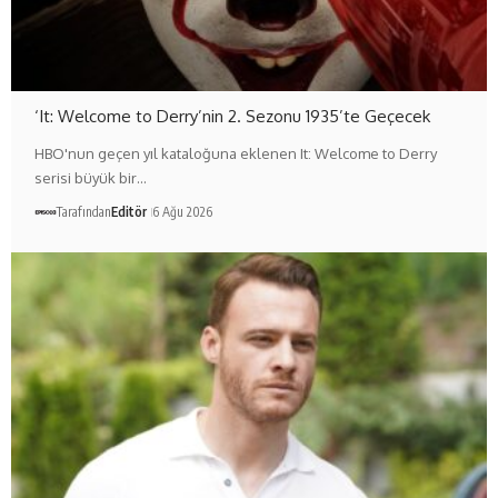
‘It: Welcome to Derry’nin 2. Sezonu 1935’te Geçecek
HBO'nun geçen yıl kataloğuna eklenen It: Welcome to Derry
serisi büyük bir…
Tarafından
Editör
6 Ağu 2026