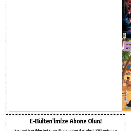
E-Bülten'imize Abone Olun!
En yeni içeriklerimizden ilk siz haberdar olun! Bültenimize