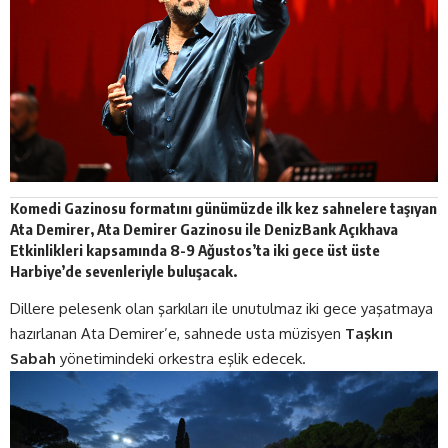
Komedi Gazinosu formatını günümüzde ilk kez sahnelere taşıyan
Ata Demirer, Ata Demirer Gazinosu ile
DenizBank Açıkhava
Etkinlikleri
kapsamında 8-9 Ağustos’ta iki gece üst üste
Harbiye’de sevenleriyle buluşacak.
Dillere pelesenk olan şarkıları ile unutulmaz iki gece yaşatmaya
hazırlanan Ata Demirer’e, sahnede usta müzisyen
Taşkın
Sabah
yönetimindeki orkestra eşlik edecek.