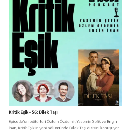
Kritik Eşik – 56: Dilek Taşı
Episode’un editörleri Özlem Özdemir, Yasemin Şefik ve Engin
İnan, Kritik Eşik'in yeni bölümünde Dilek Taşı dizisini konuşuyor.