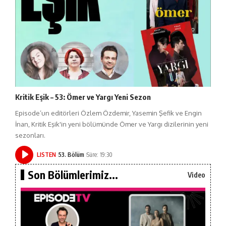
Kritik Eşik – 53: Ömer ve Yargı Yeni Sezon
Episode’un editörleri Özlem Özdemir, Yasemin Şefik ve Engin
İnan, Kritik Eşik'in yeni bölümünde Ömer ve Yargı dizilerinin yeni
sezonları.
LISTEN
53. Bölüm
Süre: 19:30
Son Bölümlerimiz...
Video