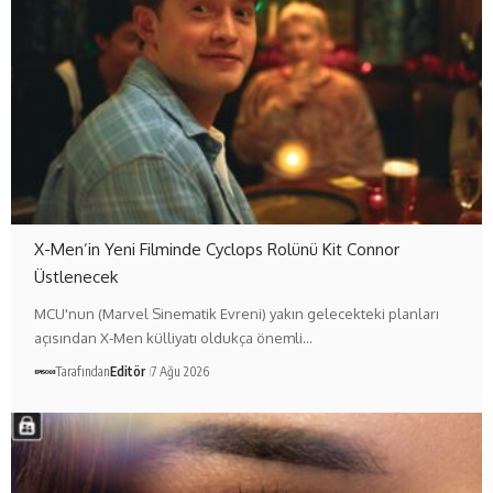
X-Men’in Yeni Filminde Cyclops Rolünü Kit Connor
Üstlenecek
MCU'nun (Marvel Sinematik Evreni) yakın gelecekteki planları
açısından X-Men külliyatı oldukça önemli…
Tarafından
Editör
7 Ağu 2026