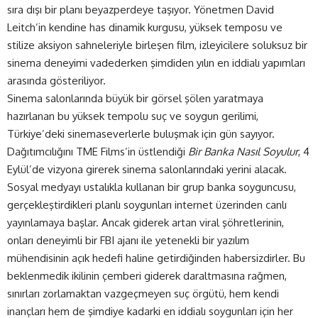
sıra dışı bir planı beyazperdeye taşıyor. Yönetmen David
Leitch’in kendine has dinamik kurgusu, yüksek temposu ve
stilize aksiyon sahneleriyle birleşen film, izleyicilere soluksuz bir
sinema deneyimi vadederken şimdiden yılın en iddialı yapımları
arasında gösteriliyor.
Sinema salonlarında büyük bir görsel şölen yaratmaya
hazırlanan bu yüksek tempolu suç ve soygun gerilimi,
Türkiye’deki sinemaseverlerle buluşmak için gün sayıyor.
Dağıtımcılığını
TME Films
’in üstlendiği
Bir Banka Nasıl Soyulur
, 4
Eylül’de vizyona girerek sinema salonlarındaki yerini alacak.
Sosyal medyayı ustalıkla kullanan bir grup banka soyguncusu,
gerçekleştirdikleri planlı soygunları internet üzerinden canlı
yayınlamaya başlar. Ancak giderek artan viral şöhretlerinin,
onları deneyimli bir FBI ajanı ile yetenekli bir yazılım
mühendisinin açık hedefi haline getirdiğinden habersizdirler. Bu
beklenmedik ikilinin çemberi giderek daraltmasına rağmen,
sınırları zorlamaktan vazgeçmeyen suç örgütü, hem kendi
inançları hem de şimdiye kadarki en iddialı soygunları için her