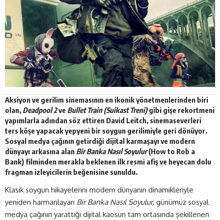
Aksiyon ve gerilim sinemasının en ikonik yönetmenlerinden biri
olan,
Deadpool 2
ve
Bullet Train (Suikast Treni)
gibi gişe rekortmeni
yapımlarla adından söz ettiren
David Leitch
, sinemaseverleri
ters köşe yapacak yepyeni bir soygun gerilimiyle geri dönüyor.
Sosyal medya çağının getirdiği dijital karmaşayı ve modern
dünyayı arkasına alan
Bir Banka Nasıl Soyulur
(How to Rob a
Bank)
filminden merakla beklenen ilk resmi afiş ve heyecan dolu
fragman izleyicilerin beğenisine
sunuldu
.
Klasik soygun hikayelerini modern dünyanın dinamikleriyle
yeniden harmanlayan
Bir Banka Nasıl Soyulur
, günümüz sosyal
medya çağının yarattığı dijital kaosun tam ortasında şekillenen