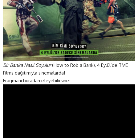
Bir Banka Nasıl Soyulur
(How to Rob a Bank), 4 Eylül’de TME
Films dağıtımıyla sinemalarda!
Fragmanı buradan izleyebilirsiniz: