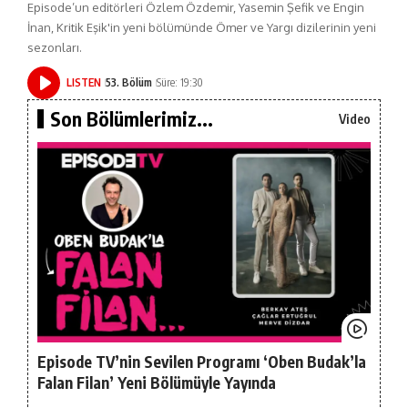
Episode’un editörleri Özlem Özdemir, Yasemin Şefik ve Engin
İnan, Kritik Eşik'in yeni bölümünde Ömer ve Yargı dizilerinin yeni
sezonları.
LISTEN
53. Bölüm
Süre: 19:30
Son Bölümlerimiz...
Video
Episode TV’nin Sevilen Programı ‘Oben Budak’la
Falan Filan’ Yeni Bölümüyle Yayında