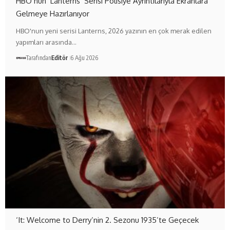
HBO’nun ‘Lanterns’ Serisi Polisiye Ayrıntılarıyla Ekranlara
Gelmeye Hazırlanıyor
HBO'nun yeni serisi Lanterns, 2026 yazının en çok merak edilen
yapımları arasında…
Tarafından
Editör
6 Ağu 2026
‘It: Welcome to Derry’nin 2. Sezonu 1935’te Geçecek