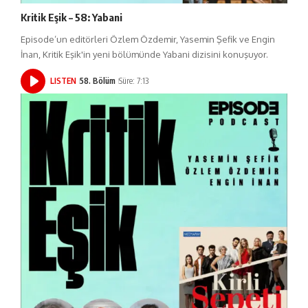
Kritik Eşik – 58: Yabani
Episode’un editörleri Özlem Özdemir, Yasemin Şefik ve Engin
İnan, Kritik Eşik'in yeni bölümünde Yabani dizisini konuşuyor.
LISTEN
58. Bölüm
Süre: 7:13