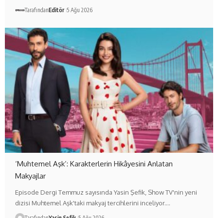
Tarafından
Editör
5 Ağu 2026
‘Muhtemel Aşk’: Karakterlerin Hikâyesini Anlatan
Makyajlar
Episode Dergi Temmuz sayısında Yasin Şefik, Show TV'nin yeni
dizisi Muhtemel Aşk'taki makyaj tercihlerini inceliyor.…
Tarafından
Yasin Şefik
5 Ağu 2026