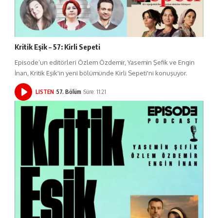
Kritik Eşik – 57: Kirli Sepeti
Episode’un editörleri Özlem Özdemir, Yasemin Şefik ve Engin
İnan, Kritik Eşik'in yeni bölümünde Kirli Sepeti'ni konuşuyor.
LISTEN
57. Bölüm
Süre: 11:21