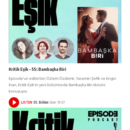
Kritik Eşik – 55: Bambaşka Biri
Episode’un editörleri Özlem Özdemir, Yasemin Şefik ve Engin
İnan, Kritik Eşik'in yeni bölümünde Bambaşka Biri dizisini
konuşuyor.
LISTEN
55. Bölüm
Süre: 19:07