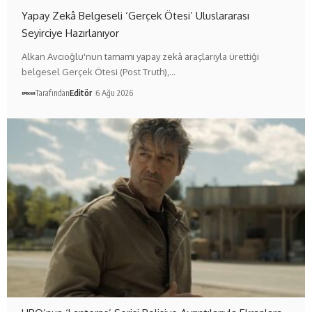
Yapay Zekâ Belgeseli ‘Gerçek Ötesi’ Uluslararası
Seyirciye Hazırlanıyor
Alkan Avcıoğlu'nun tamamı yapay zekâ araçlarıyla ürettiği
belgesel Gerçek Ötesi (Post Truth),…
Tarafından
Editör
6 Ağu 2026