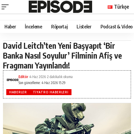
Türkçe
Haber
İnceleme
Röportaj
Listeler
Podcast & Video
David Leitch’ten Yeni Başyapıt ‘Bir
Banka Nasıl Soyulur’ Filminin Afiş ve
Fragmanı Yayınlandı!
Editör
4 Haz 2026
2 dakikalık okuma
Son güncelleme: 4 Haz 2026 15:29
HABERLER
TIYATRO HABERLERI