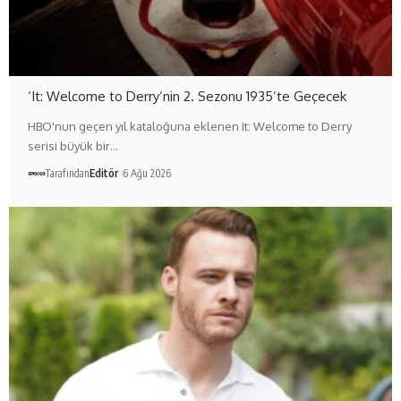
‘It: Welcome to Derry’nin 2. Sezonu 1935’te Geçecek
HBO'nun geçen yıl kataloğuna eklenen It: Welcome to Derry
serisi büyük bir…
Tarafından
Editör
6 Ağu 2026