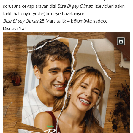
sorusuna cevap arayan dizi
Bize Bi’şey Olmaz
, izleyicileri aşkın
farklı halleriyle yüzleştirmeye hazırlanıyor.
Bize Bi’şey Olmaz
25 Mart’ta ilk 4 bölümüyle sadece
Disney+’ta!