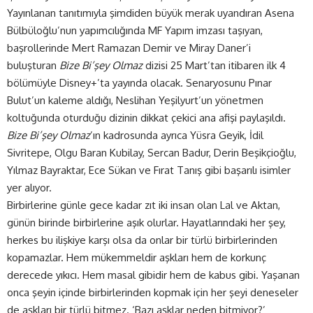
Yayınlanan tanıtımıyla şimdiden büyük merak uyandıran Asena
Bülbüloğlu’nun yapımcılığında MF Yapım imzası taşıyan,
başrollerinde Mert Ramazan Demir ve Miray Daner’i
buluşturan
Bize Bi’şey Olmaz
dizisi 25 Mart’tan itibaren ilk 4
bölümüyle Disney+’ta yayında olacak. Senaryosunu Pınar
Bulut’un kaleme aldığı, Neslihan Yeşilyurt’un yönetmen
koltuğunda oturduğu dizinin dikkat çekici ana afişi paylaşıldı.
Bize Bi’şey Olmaz
’ın kadrosunda ayrıca Yüsra Geyik, İdil
Sivritepe, Olgu Baran Kubilay, Sercan Badur, Derin Beşikçioğlu,
Yılmaz Bayraktar, Ece Sükan ve Fırat Tanış gibi başarılı isimler
yer alıyor.
Birbirlerine günle gece kadar zıt iki insan olan Lal ve Aktan,
günün birinde birbirlerine aşık olurlar. Hayatlarındaki her şey,
herkes bu ilişkiye karşı olsa da onlar bir türlü birbirlerinden
kopamazlar. Hem mükemmeldir aşkları hem de korkunç
derecede yıkıcı. Hem masal gibidir hem de kabus gibi. Yaşanan
onca şeyin içinde birbirlerinden kopmak için her şeyi deneseler
de aşkları bir türlü bitmez. ‘Bazı aşklar neden bitmiyor?’