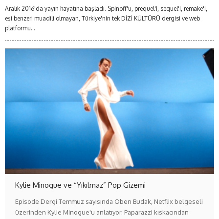
Aralık 2016'da yayın hayatına başladı. Spinoff'u, prequel'i, sequel'i, remake'i,
eşi benzeri muadili olmayan, Türkiye'nin tek DİZİ KÜLTÜRÜ dergisi ve web
platformu...
Kylie Minogue ve “Yıkılmaz” Pop Gizemi
Episode Dergi Temmuz sayısında Oben Budak, Netflix belgeseli
üzerinden Kylie Minogue'u anlatıyor. Paparazzi kıskacından