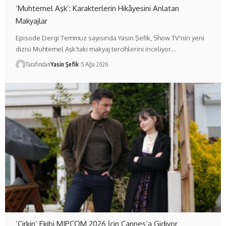
‘Muhtemel Aşk’: Karakterlerin Hikâyesini Anlatan
Makyajlar
Episode Dergi Temmuz sayısında Yasin Şefik, Show TV'nin yeni
dizisi Muhtemel Aşk'taki makyaj tercihlerini inceliyor.…
Tarafından
Yasin Şefik
5 Ağu 2026
‘Çirkin’ Ekibi MIPCOM 2026 İçin Cannes’a Gidiyor