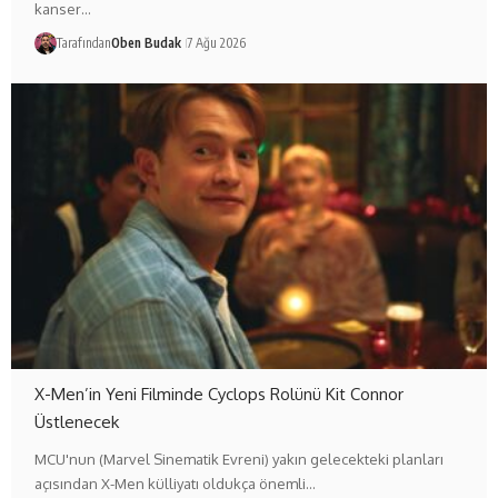
kanser…
Tarafından
Oben Budak
7 Ağu 2026
X-Men’in Yeni Filminde Cyclops Rolünü Kit Connor
Üstlenecek
MCU'nun (Marvel Sinematik Evreni) yakın gelecekteki planları
açısından X-Men külliyatı oldukça önemli…