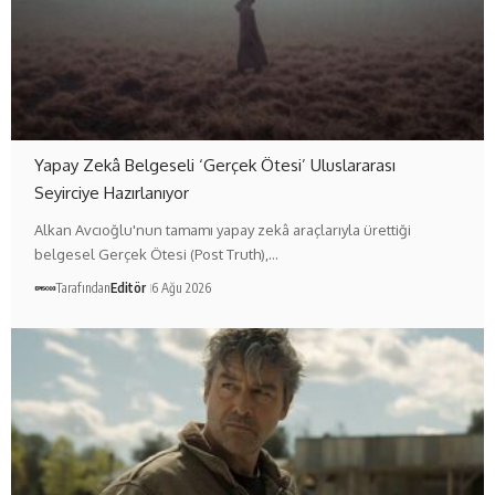
Yapay Zekâ Belgeseli ‘Gerçek Ötesi’ Uluslararası
Seyirciye Hazırlanıyor
Alkan Avcıoğlu'nun tamamı yapay zekâ araçlarıyla ürettiği
belgesel Gerçek Ötesi (Post Truth),…
Tarafından
Editör
6 Ağu 2026