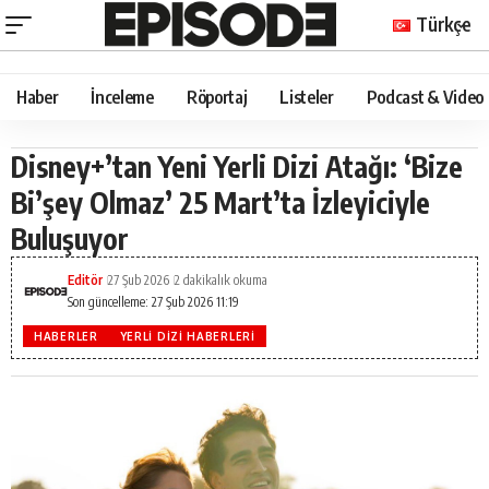
Türkçe
Haber
İnceleme
Röportaj
Listeler
Podcast & Video
Disney+’tan Yeni Yerli Dizi Atağı: ‘Bize
Bi’şey Olmaz’ 25 Mart’ta İzleyiciyle
Buluşuyor
Editör
27 Şub 2026
2 dakikalık okuma
Son güncelleme: 27 Şub 2026 11:19
HABERLER
YERLI DIZI HABERLERI