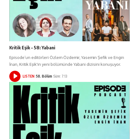
Kritik Eşik – 58: Yabani
Episode’un editörleri Özlem Özdemir, Yasemin Şefik ve Engin
İnan, Kritik Eşik'in yeni bölümünde Yabani dizisini konuşuyor.
LISTEN
58. Bölüm
Süre: 7:13