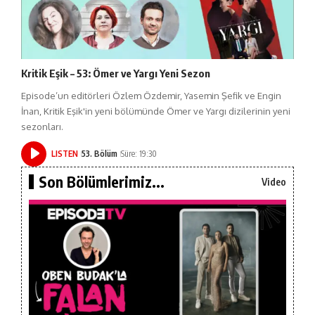
Kritik Eşik – 53: Ömer ve Yargı Yeni Sezon
Episode’un editörleri Özlem Özdemir, Yasemin Şefik ve Engin
İnan, Kritik Eşik'in yeni bölümünde Ömer ve Yargı dizilerinin yeni
sezonları.
LISTEN
53. Bölüm
Süre: 19:30
Son Bölümlerimiz...
Video