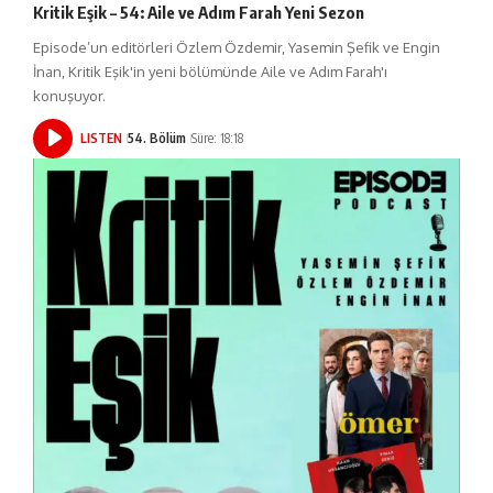
Kritik Eşik – 54: Aile ve Adım Farah Yeni Sezon
Episode’un editörleri Özlem Özdemir, Yasemin Şefik ve Engin
İnan, Kritik Eşik'in yeni bölümünde Aile ve Adım Farah'ı
konuşuyor.
LISTEN
54. Bölüm
Süre: 18:18