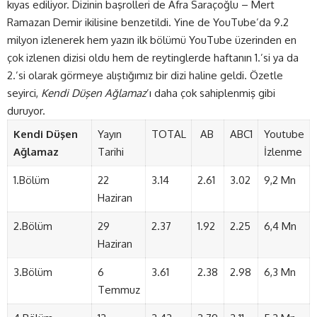
kıyas ediliyor. Dizinin başrolleri de Afra Saraçoğlu – Mert
Ramazan Demir ikilisine benzetildi. Yine de YouTube’da 9.2
milyon izlenerek hem yazın ilk bölümü YouTube üzerinden en
çok izlenen dizisi oldu hem de reytinglerde haftanın 1.’si ya da
2.’si olarak görmeye alıştığımız bir dizi haline geldi. Özetle
seyirci,
Kendi Düşen Ağlamaz
’ı daha çok sahiplenmiş gibi
duruyor.
Kendi Düşen
Yayın
TOTAL
AB
ABC1
Youtube
Ağlamaz
Tarihi
İzlenme
1.Bölüm
22
3.14
2.61
3.02
9,2 Mn
Haziran
2.Bölüm
29
2.37
1.92
2.25
6,4 Mn
Haziran
3.Bölüm
6
3.61
2.38
2.98
6,3 Mn
Temmuz