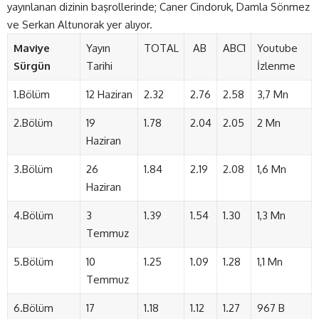
yayınlanan dizinin başrollerinde; Caner Cindoruk, Damla Sönmez
ve Serkan Altunorak yer alıyor.
Maviye
Yayın
TOTAL
AB
ABC1
Youtube
Sürgün
Tarihi
İzlenme
1.Bölüm
12 Haziran
2.32
2.76
2.58
3,7 Mn
2.Bölüm
19
1.78
2.04
2.05
2 Mn
Haziran
3.Bölüm
26
1.84
2.19
2.08
1,6 Mn
Haziran
4.Bölüm
3
1.39
1.54
1.30
1,3 Mn
Temmuz
5.Bölüm
10
1.25
1.09
1.28
1,1 Mn
Temmuz
6.Bölüm
17
1.18
1.12
1.27
967 B