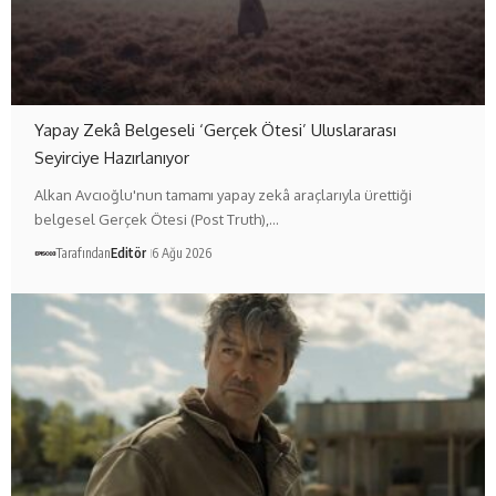
Yapay Zekâ Belgeseli ‘Gerçek Ötesi’ Uluslararası
Seyirciye Hazırlanıyor
Alkan Avcıoğlu'nun tamamı yapay zekâ araçlarıyla ürettiği
belgesel Gerçek Ötesi (Post Truth),…
Tarafından
Editör
6 Ağu 2026