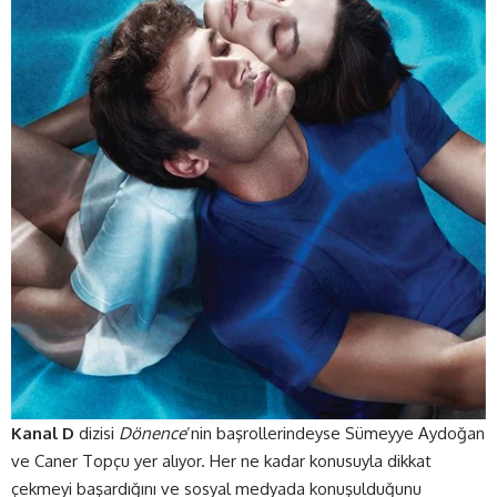
Kanal D
dizisi
Dönence
’nin başrollerindeyse Sümeyye Aydoğan
ve Caner Topçu yer alıyor. Her ne kadar konusuyla dikkat
çekmeyi başardığını ve sosyal medyada konuşulduğunu