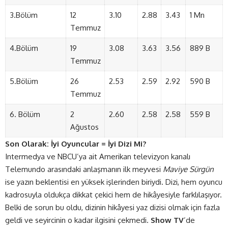
3.Bölüm
12
3.10
2.88
3.43
1 Mn
Temmuz
4.Bölüm
19
3.08
3.63
3.56
889 B
Temmuz
5.Bölüm
26
2.53
2.59
2.92
590 B
Temmuz
6. Bölüm
2
2.60
2.58
2.58
559 B
Ağustos
Son Olarak: İyi Oyuncular = İyi Dizi Mi?
Intermedya ve NBCU’ya ait Amerikan televizyon kanalı
Telemundo arasındaki anlaşmanın ilk meyvesi
Maviye Sürgün
ise yazın beklentisi en yüksek işlerinden biriydi. Dizi, hem oyuncu
kadrosuyla oldukça dikkat çekici hem de hikâyesiyle farklılaşıyor.
Belki de sorun bu oldu, dizinin hikâyesi yaz dizisi olmak için fazla
geldi ve seyircinin o kadar ilgisini çekmedi.
Show TV
’de