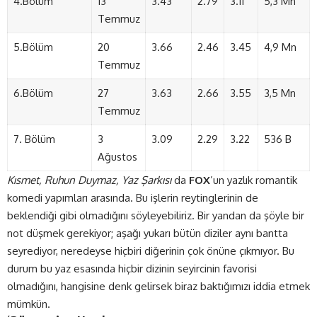
4.Bölüm
13
3.43
2.79
3.11
5,3 Mn
Temmuz
5.Bölüm
20
3.66
2.46
3.45
4,9 Mn
Temmuz
6.Bölüm
27
3.63
2.66
3.55
3,5 Mn
Temmuz
7. Bölüm
3
3.09
2.29
3.22
536 B
Ağustos
Kısmet, Ruhun Duymaz, Yaz Şarkısı
da
FOX
’un yazlık romantik
komedi yapımları arasında. Bu işlerin reytinglerinin de
beklendiği gibi olmadığını söyleyebiliriz. Bir yandan da şöyle bir
not düşmek gerekiyor; aşağı yukarı bütün diziler aynı bantta
seyrediyor, neredeyse hiçbiri diğerinin çok önüne çıkmıyor. Bu
durum bu yaz esasında hiçbir dizinin seyircinin favorisi
olmadığını, hangisine denk gelirsek biraz baktığımızı iddia etmek
mümkün.