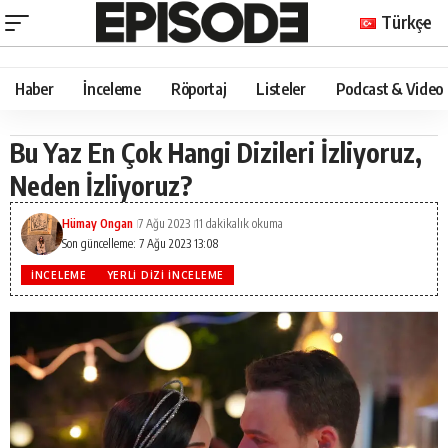
Türkçe
Haber
İnceleme
Röportaj
Listeler
Podcast & Video
Bu Yaz En Çok Hangi Dizileri İzliyoruz,
Neden İzliyoruz?
Hümay Ongan
7 Ağu 2023
11 dakikalık okuma
Son güncelleme: 7 Ağu 2023 13:08
İNCELEME
YERLI DIZI İNCELEME