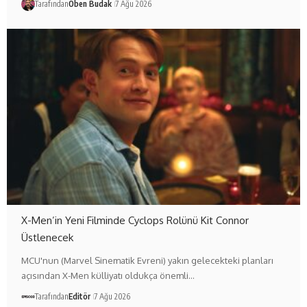
Tarafından
Oben Budak
7 Ağu 2026
X-Men’in Yeni Filminde Cyclops Rolünü Kit Connor
Üstlenecek
MCU'nun (Marvel Sinematik Evreni) yakın gelecekteki planları
açısından X-Men külliyatı oldukça önemli…
Tarafından
Editör
7 Ağu 2026