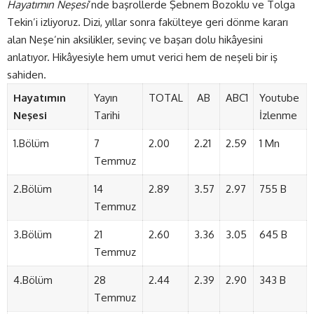
Hayatımın Neşesi
’nde başrollerde Şebnem Bozoklu ve Tolga
Tekin’i izliyoruz. Dizi, yıllar sonra fakülteye geri dönme kararı
alan Neşe’nin aksilikler, sevinç ve başarı dolu hikâyesini
anlatıyor. Hikâyesiyle hem umut verici hem de neşeli bir iş
sahiden.
Hayatımın
Yayın
TOTAL
AB
ABC1
Youtube
Neşesi
Tarihi
İzlenme
1.Bölüm
7
2.00
2.21
2.59
1 Mn
Temmuz
2.Bölüm
14
2.89
3.57
2.97
755 B
Temmuz
3.Bölüm
21
2.60
3.36
3.05
645 B
Temmuz
4.Bölüm
28
2.44
2.39
2.90
343 B
Temmuz