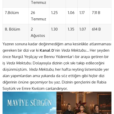
Temmuz
7.Bölüm
26
1.25
1.06
1.17
731 B
Temmuz
8. Bölüm
2
1.30
1.35
1.07
614 B
Ağustos
Yazının sonuna kadar değinmediğim ama kesinlikle atlanmaması
gereken bir dizi var ki
Kanal D
‘nin
Veda Mektubu
… Her şeyden
önce Nurgül Yeşilçay ve Bennu Yıldırımlar’ı bir araya getiren bir
iş
Veda Mektubu
. Dolayısıyla dizinin çok sıkı takip edileceğini
düşünmüştüm.
Veda Mektubu
, her hafta reyting listemizde yer
alan yapımlardan ama yukarıda da söz ettiğim gibi hiçbir dizi
diğerinin önüne geçemiyor bu yaz. Dizinin gençlerini de Rabia
Soytürk ve Emre Kıvılcım canlandırıyor.