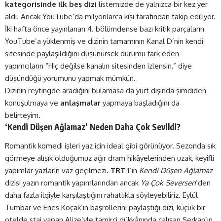
kategorisinde ilk beş dizi
listemizde de yalnızca bir kez yer
aldı. Ancak YouTube’da milyonlarca kişi tarafından takip ediliyor.
İki hafta önce yayınlanan 4. bölümdense bazı kritik parçaların
YouTube’a yüklenmiş ve dizinin tamamının Kanal D’nin kendi
sitesinde paylaşıldığını düşünürsek durumu fark eden
yapımcıların “Hiç değilse kanalın sitesinden izlensin,” diye
düşündüğü yorumunu yapmak mümkün.
Dizinin reytingde aradığını bulamasa da yurt dışında şimdiden
konuşulmaya ve
anlaşmalar
yapmaya başladığını da
belirteyim.
‘Kendi Düşen Ağlamaz’ Neden Daha Çok Sevildi?
Romantik komedi işleri yaz için ideal gibi görünüyor. Sezonda sık
görmeye alışık olduğumuz ağır dram hikâyelerinden uzak, keyifli
yapımlar yazların vaz geçilmezi.
TRT 1
’in
Kendi Düşen Ağlamaz
dizisi yazın romantik yapımlarından ancak
Ya Çok Seversen
’den
daha fazla ilgiyle karşılaştığını rahatlıkla söyleyebiliriz. Eylül
Tumbar ve Enes Koçak’ın başrollerini paylaştığı dizi, küçük bir
otelde staj yapan Alize’yle tamirci dükkânında çalışan Serkan’ın