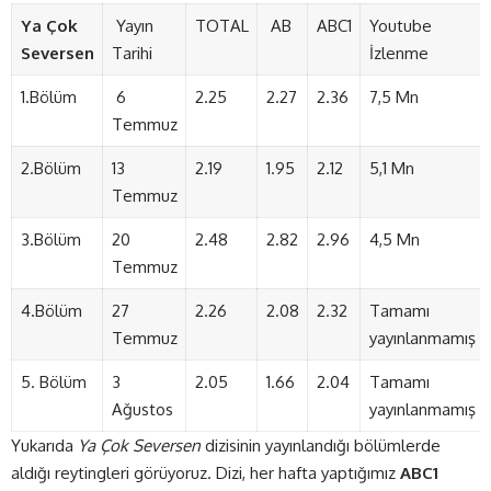
Ya
Çok
Yayın
TOTAL
AB
ABC1
Youtube
Seversen
Tarihi
İzlenme
1.Bölüm
6
2.25
2.27
2.36
7,5 Mn
Temmuz
2.Bölüm
13
2.19
1.95
2.12
5,1 Mn
Temmuz
3.Bölüm
20
2.48
2.82
2.96
4,5 Mn
Temmuz
4.Bölüm
27
2.26
2.08
2.32
Tamamı
Temmuz
yayınlanmamış
5. Bölüm
3
2.05
1.66
2.04
Tamamı
Ağustos
yayınlanmamış
Yukarıda
Ya Çok Seversen
dizisinin yayınlandığı bölümlerde
aldığı reytingleri görüyoruz. Dizi, her hafta yaptığımız
ABC1