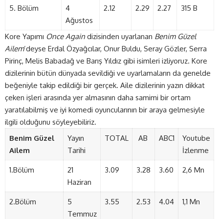
5. Bölüm
4
2.12
2.29
2.27
315 B
Ağustos
Kore Yapımı
Once Again
dizisinden uyarlanan
Benim Güzel
Ailem
’deyse Erdal Özyağcılar, Onur Buldu, Seray Gözler, Serra
Pirinç, Melis Babadağ ve Barış Yıldız gibi isimleri izliyoruz. Kore
dizilerinin bütün dünyada sevildiği ve uyarlamaların da genelde
beğeniyle takip edildiği bir gerçek. Aile dizilerinin yazın dikkat
çeken işleri arasında yer almasının daha samimi bir ortam
yaratılabilmiş ve iyi komedi oyuncularının bir araya gelmesiyle
ilgili olduğunu söyleyebiliriz.
Benim Güzel
Yayın
TOTAL
AB
ABC1
Youtube
Ailem
Tarihi
İzlenme
1.Bölüm
21
3.09
3.28
3.60
2,6 Mn
Haziran
2.Bölüm
5
3.55
2.53
4.04
1,1 Mn
Temmuz