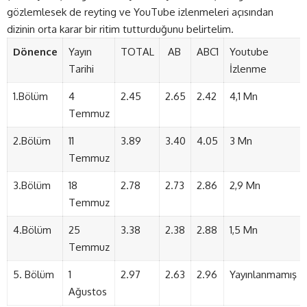
gözlemlesek de reyting ve YouTube izlenmeleri açısından
dizinin orta karar bir ritim tutturduğunu belirtelim.
Dönence
Yayın
TOTAL
AB
ABC1
Youtube
Tarihi
İzlenme
1.Bölüm
4
2.45
2.65
2.42
4,1 Mn
Temmuz
2.Bölüm
11
3.89
3.40
4.05
3 Mn
Temmuz
3.Bölüm
18
2.78
2.73
2.86
2,9 Mn
Temmuz
4.Bölüm
25
3.38
2.38
2.88
1,5 Mn
Temmuz
5. Bölüm
1
2.97
2.63
2.96
Yayınlanmamış
Ağustos