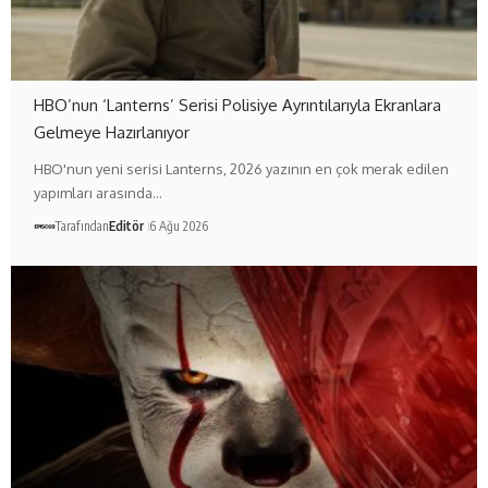
HBO’nun ‘Lanterns’ Serisi Polisiye Ayrıntılarıyla Ekranlara
Gelmeye Hazırlanıyor
HBO'nun yeni serisi Lanterns, 2026 yazının en çok merak edilen
yapımları arasında…
Tarafından
Editör
6 Ağu 2026