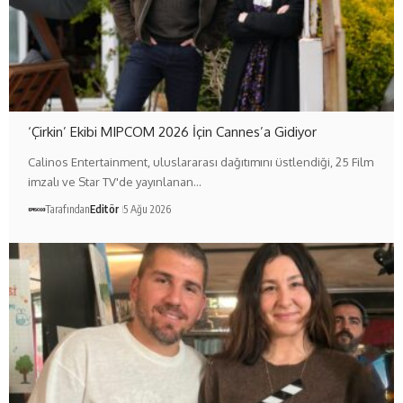
‘Çirkin’ Ekibi MIPCOM 2026 İçin Cannes’a Gidiyor
Calinos Entertainment, uluslararası dağıtımını üstlendiği, 25 Film
imzalı ve Star TV'de yayınlanan…
Tarafından
Editör
5 Ağu 2026