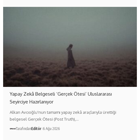
Yapay Zekâ Belgeseli ‘Gerçek Ötesi’ Uluslararası
Seyirciye Hazırlanıyor
Alkan Avcıoğlu'nun tamamı yapay zekâ araçlarıyla ürettiği
belgesel Gerçek Ötesi (Post Truth),…
Tarafından
Editör
6 Ağu 2026