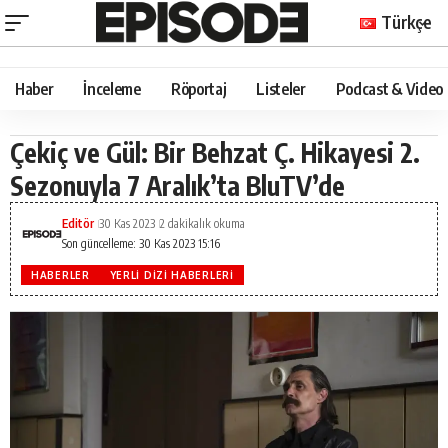
Türkçe
Haber
İnceleme
Röportaj
Listeler
Podcast & Video
Çekiç ve Gül: Bir Behzat Ç. Hikayesi 2.
Sezonuyla 7 Aralık’ta BluTV’de
Editör
30 Kas 2023
2 dakikalık okuma
Son güncelleme: 30 Kas 2023 15:16
HABERLER
YERLI DIZI HABERLERI