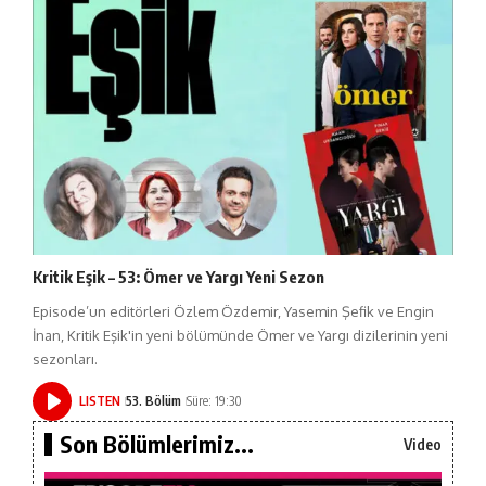
Kritik Eşik – 53: Ömer ve Yargı Yeni Sezon
Episode’un editörleri Özlem Özdemir, Yasemin Şefik ve Engin
İnan, Kritik Eşik'in yeni bölümünde Ömer ve Yargı dizilerinin yeni
sezonları.
LISTEN
53. Bölüm
Süre: 19:30
Son Bölümlerimiz...
Video