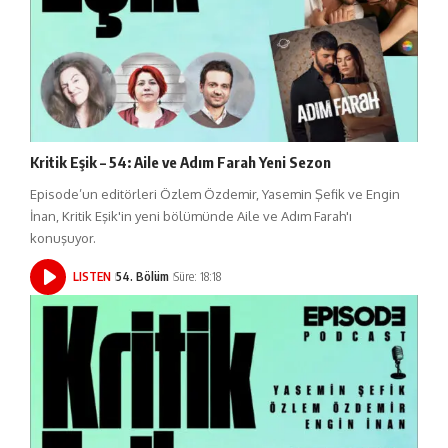
Kritik Eşik – 54: Aile ve Adım Farah Yeni Sezon
Episode’un editörleri Özlem Özdemir, Yasemin Şefik ve Engin
İnan, Kritik Eşik'in yeni bölümünde Aile ve Adım Farah'ı
konuşuyor.
LISTEN
54. Bölüm
Süre: 18:18