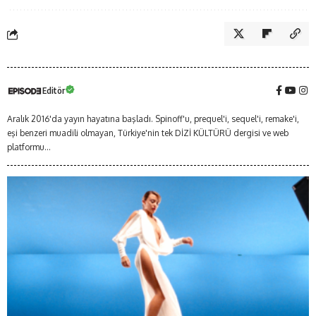
Editör
Aralık 2016'da yayın hayatına başladı. Spinoff'u, prequel'i, sequel'i, remake'i,
eşi benzeri muadili olmayan, Türkiye'nin tek DİZİ KÜLTÜRÜ dergisi ve web
platformu...