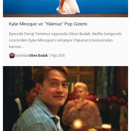
Kylie Minogue ve “Yıkılmaz” Pop Gizemi
Episode Dergi Temmuz sayısında Oben Budak, Netflix belgeseli
üzerinden Kylie Minogue'u anlatıyor. Paparazzi kıskacından
kanser…
Tarafından
Oben Budak
7 Ağu 2026