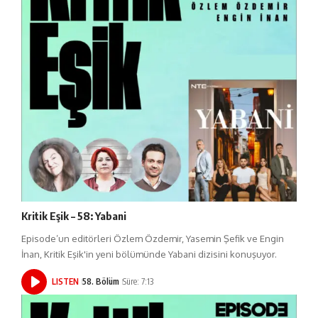
Kritik Eşik – 58: Yabani
Episode’un editörleri Özlem Özdemir, Yasemin Şefik ve Engin
İnan, Kritik Eşik'in yeni bölümünde Yabani dizisini konuşuyor.
LISTEN
58. Bölüm
Süre: 7:13