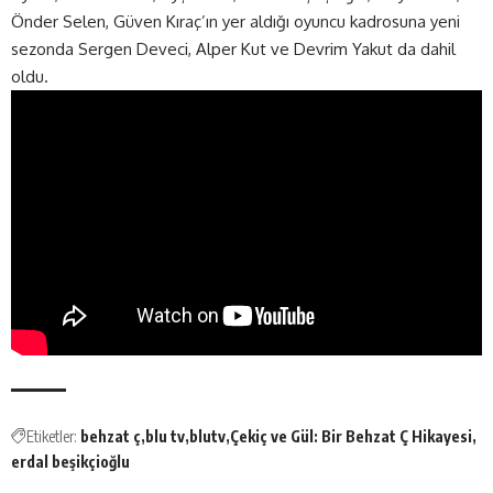
Önder Selen, Güven Kıraç’ın yer aldığı oyuncu kadrosuna yeni
sezonda Sergen Deveci, Alper Kut ve Devrim Yakut da dahil
oldu.
Etiketler:
behzat ç
blu tv
blutv
Çekiç ve Gül: Bir Behzat Ç Hikayesi
erdal beşikçioğlu