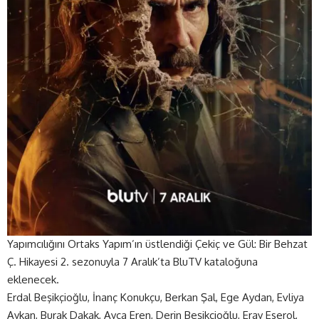
Yapımcılığını Ortaks Yapım’ın üstlendiği Çekiç ve Gül: Bir Behzat
Ç. Hikayesi 2. sezonuyla 7 Aralık’ta BluTV kataloğuna
eklenecek.
Erdal Beşikçioğlu, İnanç Konukçu, Berkan Şal, Ege Aydan, Evliya
Aykan, Burak Dakak, Ayça Eren, Derin Beşikçioğlu, Eray Eserol,