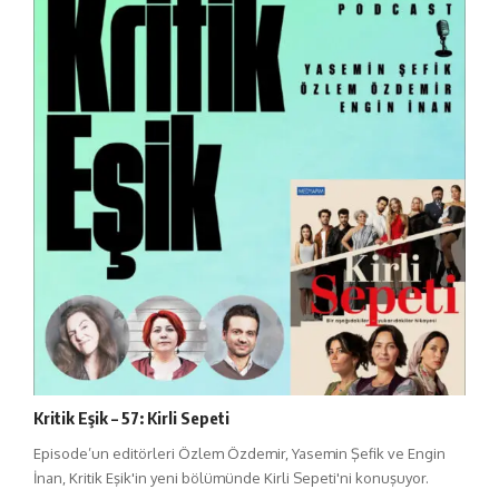
Kritik Eşik – 57: Kirli Sepeti
Episode’un editörleri Özlem Özdemir, Yasemin Şefik ve Engin
İnan, Kritik Eşik'in yeni bölümünde Kirli Sepeti'ni konuşuyor.