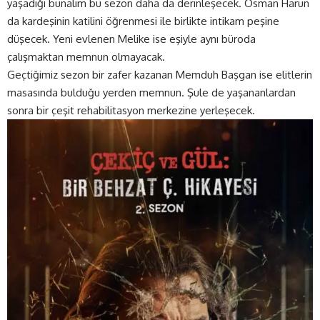
yaşadığı bunalım bu sezon daha da derinleşecek. Osman Harun
da kardeşinin katilini öğrenmesi ile birlikte intikam peşine
düşecek. Yeni evlenen Melike ise eşiyle aynı büroda
çalışmaktan memnun olmayacak.
Geçtiğimiz sezon bir zafer kazanan Memduh Başgan ise elitlerin
masasında bulduğu yerden memnun. Şule de yaşananlardan
sonra bir çeşit rehabilitasyon merkezine yerleşecek.