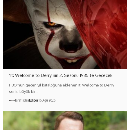
‘It: Welcome to Derry’nin 2. Sezonu 1935’te Geçecek
HBO'nun geçen yıl kataloğuna eklenen It: Welcome to Derry
serisi büyük bir…
Tarafından
Editör
6 Ağu 2026