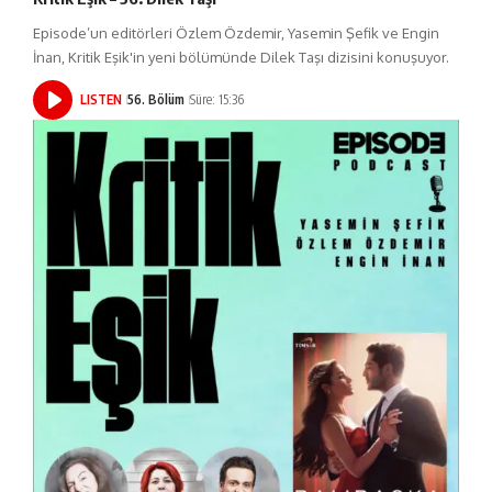
Episode’un editörleri Özlem Özdemir, Yasemin Şefik ve Engin
İnan, Kritik Eşik'in yeni bölümünde Dilek Taşı dizisini konuşuyor.
LISTEN
56. Bölüm
Süre: 15:36