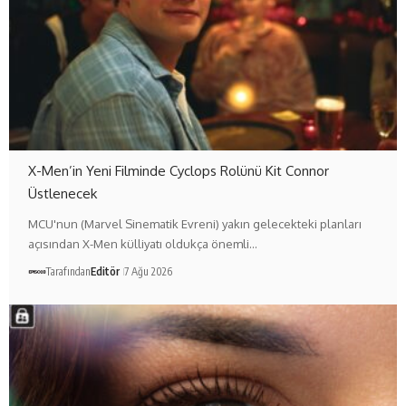
X-Men’in Yeni Filminde Cyclops Rolünü Kit Connor
Üstlenecek
MCU'nun (Marvel Sinematik Evreni) yakın gelecekteki planları
açısından X-Men külliyatı oldukça önemli…
Tarafından
Editör
7 Ağu 2026