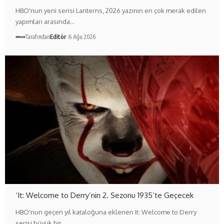
HBO'nun yeni serisi Lanterns, 2026 yazının en çok merak edilen
yapımları arasında…
Tarafından
Editör
6 Ağu 2026
‘It: Welcome to Derry’nin 2. Sezonu 1935’te Geçecek
HBO'nun geçen yıl kataloğuna eklenen It: Welcome to Derry
serisi büyük bir…