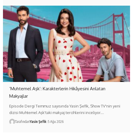
‘Muhtemel Aşk’: Karakterlerin Hikâyesini Anlatan
Makyajlar
Episode Dergi Temmuz sayısında Yasin Şefik, Show TV'nin yeni
dizisi Muhtemel Aşk'taki makyaj tercihlerini inceliyor.…
Tarafından
Yasin Şefik
5 Ağu 2026