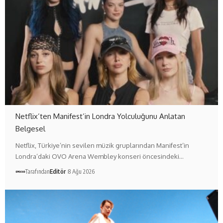
Netflix’ten Manifest’in Londra Yolculuğunu Anlatan
Belgesel
Netflix, Türkiye’nin sevilen müzik gruplarından Manifest’in
Londra’daki OVO Arena Wembley konseri öncesindeki…
Tarafından
Editör
8 Ağu 2026