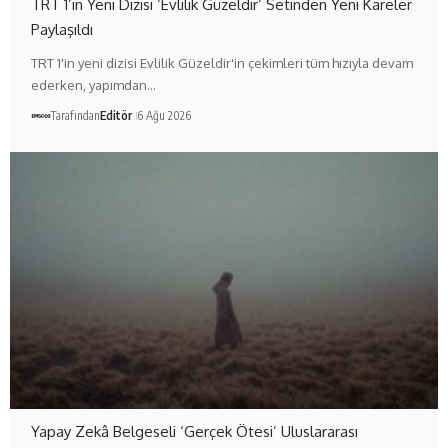
TRT 1’in Yeni Dizisi ‘Evlilik Güzeldir’ Setinden Yeni Kareler
Paylaşıldı
TRT 1'in yeni dizisi Evlilik Güzeldir'in çekimleri tüm hızıyla devam
ederken, yapımdan…
Tarafından
Editör
6 Ağu 2026
Yapay Zekâ Belgeseli ‘Gerçek Ötesi’ Uluslararası