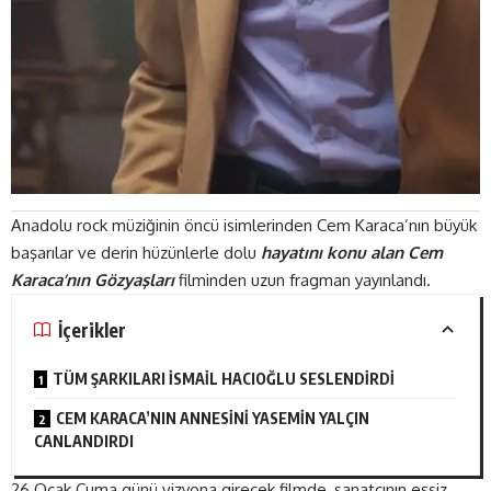
Anadolu rock müziğinin öncü isimlerinden Cem Karaca’nın büyük
başarılar ve derin hüzünlerle dolu
hayatını konu alan
Cem
Karaca’nın Gözyaşları
filminden uzun fragman yayınlandı.
İçerikler
TÜM ŞARKILARI İSMAİL HACIOĞLU SESLENDİRDİ
CEM KARACA’NIN ANNESİNİ YASEMİN YALÇIN
CANLANDIRDI
26 Ocak Cuma günü vizyona girecek filmde, sanatçının eşsiz