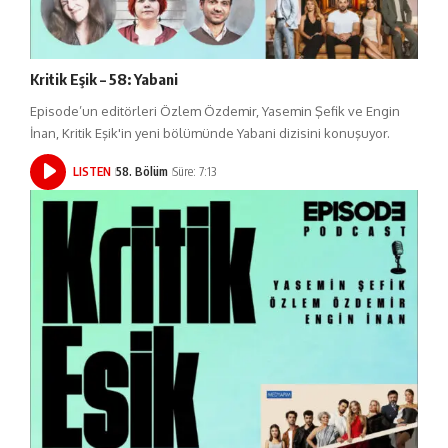
Kritik Eşik – 58: Yabani
Episode’un editörleri Özlem Özdemir, Yasemin Şefik ve Engin
İnan, Kritik Eşik'in yeni bölümünde Yabani dizisini konuşuyor.
LISTEN
58. Bölüm
Süre: 7:13