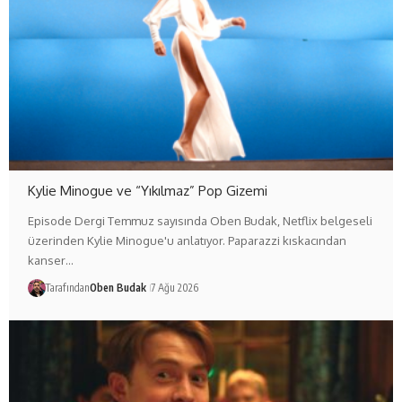
Kylie Minogue ve “Yıkılmaz” Pop Gizemi
Episode Dergi Temmuz sayısında Oben Budak, Netflix belgeseli
üzerinden Kylie Minogue'u anlatıyor. Paparazzi kıskacından
kanser…
Tarafından
Oben Budak
7 Ağu 2026