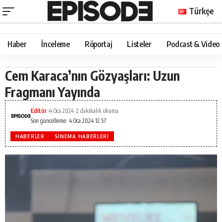
Türkçe
Haber
İnceleme
Röportaj
Listeler
Podcast & Video
Cem Karaca’nın Gözyaşları: Uzun
Fragmanı Yayında
Editör
4 Oca 2024
2 dakikalık okuma
Son güncelleme: 4 Oca 2024 12:57
HABERLER
SINEMA HABERLERI