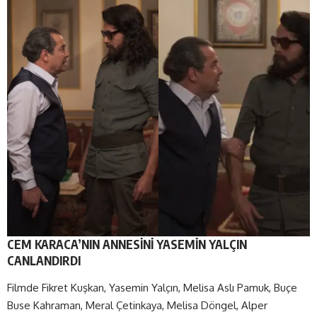
CEM KARACA’NIN ANNESİNİ YASEMİN YALÇIN
CANLANDIRDI
Filmde Fikret Kuşkan, Yasemin Yalçın, Melisa Aslı Pamuk, Buçe
Buse Kahraman, Meral Çetinkaya, Melisa Döngel, Alper