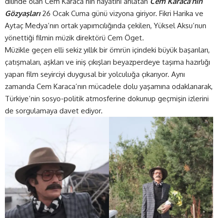
dilinde olan Cem Karaca’nın hayatını anlatan
Cem Karaca’nın
Gözyaşları
26 Ocak Cuma günü vizyona giriyor. Fikri Harika ve
Aytaç Medya’nın ortak yapımcılığında çekilen, Yüksel Aksu’nun
yönettiği filmin müzik direktörü Cem Öget.
Müzikle geçen elli sekiz yıllık bir ömrün içindeki büyük başarıları,
çatışmaları, aşkları ve iniş çıkışları beyazperdeye taşıma hazırlığı
yapan film seyirciyi duygusal bir yolculuğa çıkarıyor. Aynı
zamanda Cem Karaca’nın mücadele dolu yaşamına odaklanarak,
Türkiye’nin sosyo-politik atmosferine dokunup geçmişin izlerini
de sorgulamaya davet ediyor.