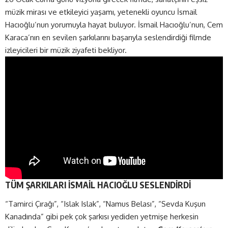
müzik mirası ve etkileyici yaşamı, yetenekli oyuncu İsmail
Hacıoğlu’nun yorumuyla hayat buluyor. İsmail Hacıoğlu’nun, Cem
Karaca’nın en sevilen şarkılarını başarıyla seslendirdiği filmde
izleyicileri bir müzik ziyafeti bekliyor.
TÜM ŞARKILARI İSMAİL HACIOĞLU SESLENDİRDİ
“Tamirci Çırağı”, “Islak Islak”, “Namus Belası”, “Sevda Kuşun
Kanadında” gibi pek çok şarkısı yediden yetmişe herkesin