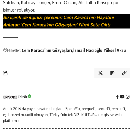
Saldıran, Kubilay Tunçer, Emre Özcan, Ali Talha Kırışgil gibi
isimler rol alıyor.
Bu içerik de ilginizi çekebilir: Cem Karaca’nın Hayatını
Anlatan ‘Cem Karaca’nın Gözyaşları’ Filmi Sete Çıktı
Etiketler:
Cem Karaca'nın Gözyaşları
İsmail Hacıoğlu
Yüksel Aksu
Editör
Aralık 2016'da yayın hayatına başladı. Spinoff'u, prequel'i, sequel'i, remake'i,
eşi benzeri muadili olmayan, Türkiye'nin tek DİZİ KÜLTÜRÜ dergisi ve web
platformu...