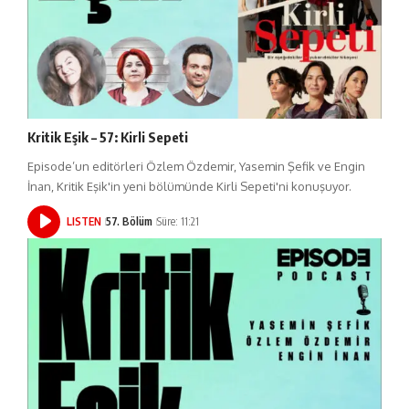
Kritik Eşik – 57: Kirli Sepeti
Episode’un editörleri Özlem Özdemir, Yasemin Şefik ve Engin
İnan, Kritik Eşik'in yeni bölümünde Kirli Sepeti'ni konuşuyor.
LISTEN
57. Bölüm
Süre: 11:21