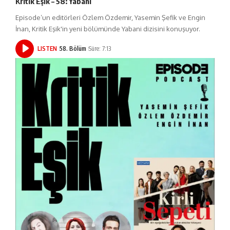
Kritik Eşik – 58: Yabani
Episode’un editörleri Özlem Özdemir, Yasemin Şefik ve Engin
İnan, Kritik Eşik'in yeni bölümünde Yabani dizisini konuşuyor.
LISTEN
58. Bölüm
Süre: 7:13