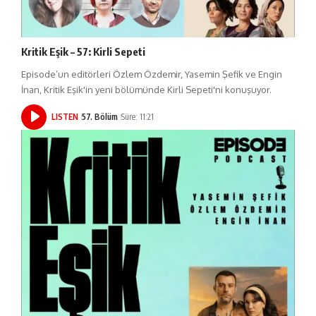
Kritik Eşik – 57: Kirli Sepeti
Episode’un editörleri Özlem Özdemir, Yasemin Şefik ve Engin
İnan, Kritik Eşik'in yeni bölümünde Kirli Sepeti'ni konuşuyor.
LISTEN
57. Bölüm
Süre: 11:21