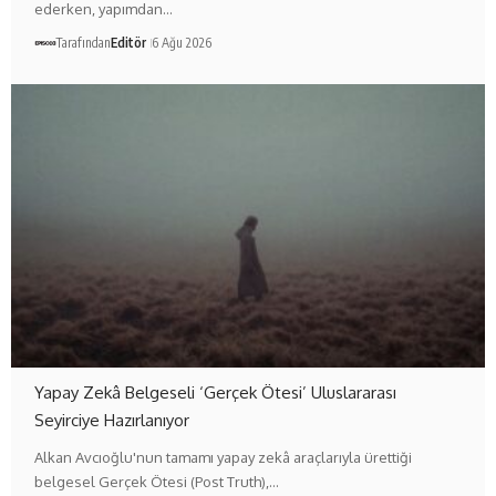
ederken, yapımdan…
Tarafından
Editör
6 Ağu 2026
Yapay Zekâ Belgeseli ‘Gerçek Ötesi’ Uluslararası
Seyirciye Hazırlanıyor
Alkan Avcıoğlu'nun tamamı yapay zekâ araçlarıyla ürettiği
belgesel Gerçek Ötesi (Post Truth),…