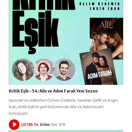
Kritik Eşik – 54: Aile ve Adım Farah Yeni Sezon
Episode’un editörleri Özlem Özdemir, Yasemin Şefik ve Engin
İnan, Kritik Eşik'in yeni bölümünde Aile ve Adım Farah'ı
konuşuyor.
LISTEN
54. Bölüm
Süre: 18:18