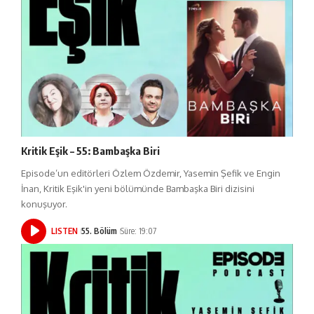
Kritik Eşik – 55: Bambaşka Biri
Episode’un editörleri Özlem Özdemir, Yasemin Şefik ve Engin
İnan, Kritik Eşik'in yeni bölümünde Bambaşka Biri dizisini
konuşuyor.
LISTEN
55. Bölüm
Süre: 19:07