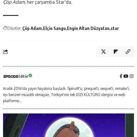
Çöp Adam
, her çarşamba Star’da.
Etiketler:
Çöp Adam
Elçin Sangu
Engin Altan Düzyatan
star
Editör
Aralık 2016'da yayın hayatına başladı. Spinoff'u, prequel'i, sequel'i, remake'i,
eşi benzeri muadili olmayan, Türkiye'nin tek DİZİ KÜLTÜRÜ dergisi ve web
platformu...