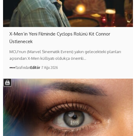
X-Men’in Yeni Filminde Cyclops Rolünü Kit Connor
Üstlenecek
MCU'nun (Marvel Sinematik Evreni) yakın gelecekteki planları
açısından X-Men külliyatı oldukça önemli…
Tarafından
Editör
7 Ağu 2026