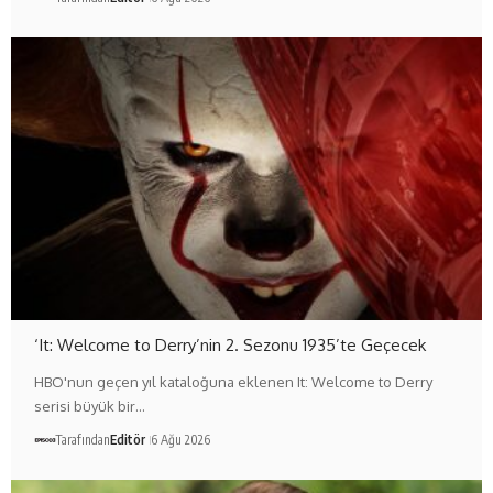
‘It: Welcome to Derry’nin 2. Sezonu 1935’te Geçecek
HBO'nun geçen yıl kataloğuna eklenen It: Welcome to Derry
serisi büyük bir…
Tarafından
Editör
6 Ağu 2026