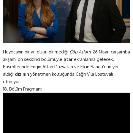
Heyecanın bir an olsun dinmediği
Çöp Adam
, 26 Nisan çarşamba
akşamı on sekizinci bölümüyle
Star
ekranlarına gelecek.
Başrollerinde Engin Altan Düzyatan ve Elçin Sangu’nun yer
aldığı
dizinin
yönetmen koltuğunda Çağrı Vila Lostuvalı
oturuyor.
18. Bölüm Fragmanı: