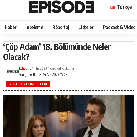
Türkçe
Haber
İnceleme
Röportaj
Listeler
Podcast & Video
‘Çöp Adam’ 18. Bölümünde Neler
Olacak?
Editör
24 Nis 2023
1 dakikalık okuma
Son güncelleme: 24 Nis 2023 15:09
YERLI DIZI HABERLERI