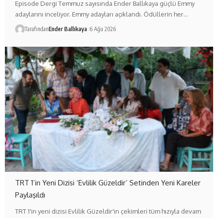
Episode Dergi Temmuz sayısında Ender Ballıkaya güçlü Emmy
adaylarını inceliyor. Emmy adayları açıklandı. Ödüllerin her…
Tarafından
Ender Ballıkaya
6 Ağu 2026
TRT 1’in Yeni Dizisi ‘Evlilik Güzeldir’ Setinden Yeni Kareler
Paylaşıldı
TRT 1'in yeni dizisi Evlilik Güzeldir'in çekimleri tüm hızıyla devam