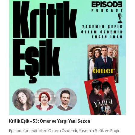
Kritik Eşik – 53: Ömer ve Yargı Yeni Sezon
Episode’un editörleri Özlem Özdemir, Yasemin Şefik ve Engin