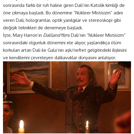
sonrasında farklı bir ruh haline giren Dali’nin Katolik kimliği de
öne çıkmaya başladı. Bu dönemine “Nükleer Mistisizm” adını
veren Dali, hologramlar, optik yanılgılar ve stereoskopi gibi
değişik teknikleri de denemeye başladı.
İşte, Mary Harron’ın
Daliland
filmi Dali’nin “Nükleer Mistisizm”
sonrasındaki olgunluk dönemini ele alıyor, yaşlandıkça ölüm
korkuları artan Dali ile Gala’nın aşk/nefret gelgitindeki ilişkisini
ve kendilerini çevreleyen dalkavuklar dünyasını anlatıyor.