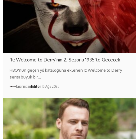
‘It: Welcome to Derry’nin 2. Sezonu 1935’te Geçecek
HBO'nun geçen yıl kataloğuna eklenen It: Welcome to Derry
serisi büyük bir…
Tarafından
Editör
6 Ağu 2026