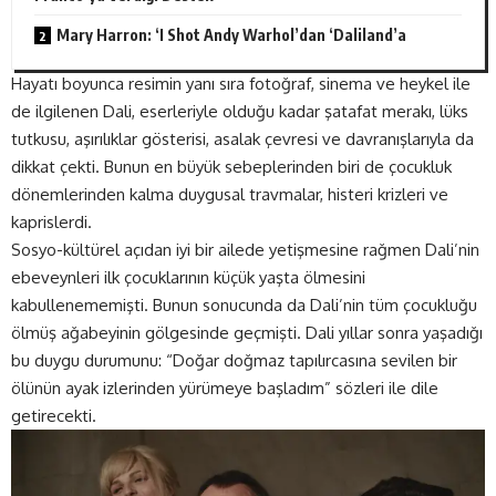
Mary Harron: ‘I Shot Andy Warhol’dan ‘Daliland’a
Hayatı boyunca resimin yanı sıra fotoğraf, sinema ve heykel ile
de ilgilenen Dali, eserleriyle olduğu kadar şatafat merakı, lüks
tutkusu, aşırılıklar gösterisi, asalak çevresi ve davranışlarıyla da
dikkat çekti. Bunun en büyük sebeplerinden biri de çocukluk
dönemlerinden kalma duygusal travmalar, histeri krizleri ve
kaprislerdi.
Sosyo-kültürel açıdan iyi bir ailede yetişmesine rağmen Dali’nin
ebeveynleri ilk çocuklarının küçük yaşta ölmesini
kabullenememişti. Bunun sonucunda da Dali’nin tüm çocukluğu
ölmüş ağabeyinin gölgesinde geçmişti. Dali yıllar sonra yaşadığı
bu duygu durumunu: “Doğar doğmaz tapılırcasına sevilen bir
ölünün ayak izlerinden yürümeye başladım” sözleri ile dile
getirecekti.