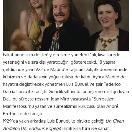
Fakat annesinin desteğiyle resime yönelen Dali, kısa sürede
yeteneğini ve sıra dışı yaratıcılığını gösterecekti. 18 yaşına
geldiğinde yani 1922’de Madrid’e taşınan Dali, ilk dönemlerinde
kübizmin ve dadaizmin yoğun etkisinde kaldı. Ayrıca Madrid’de
hayatını değiştirecek yönetmen Luis Bunuel ve şair Federico
García Lorca ile tanıştı. Gençlik yıllarında anarşizme de ilgi duyan
Dali, bu süreçte ressam Joan Miró vasıtasıyla “Sürrealizm
Manifestosu”nu yazan ve sürrealizmin kurucusu olan André
Breton ile de tanıştı.
1929’da yakın arkadaşı Luis Bunuel ile birlikte çektiği
Un Chien
Andalou
(
Bir Endülüs Köpeği
) isimli kısa
film
ise sanat