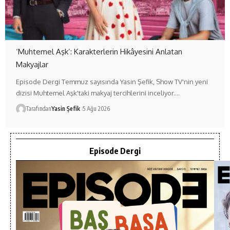
‘Muhtemel Aşk’: Karakterlerin Hikâyesini Anlatan
Makyajlar
Episode Dergi Temmuz sayısında Yasin Şefik, Show TV'nin yeni
dizisi Muhtemel Aşk'taki makyaj tercihlerini inceliyor.…
Tarafından
Yasin Şefik
5 Ağu 2026
Episode Dergi