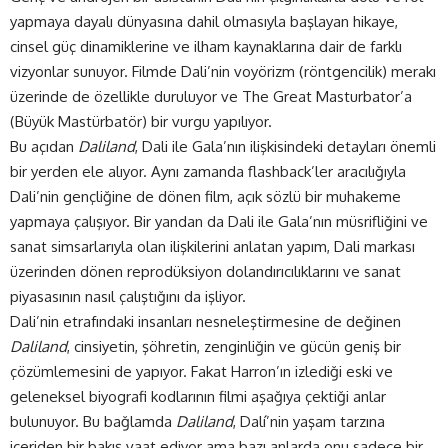
yapmaya dayalı dünyasına dahil olmasıyla başlayan hikaye,
cinsel güç dinamiklerine ve ilham kaynaklarına dair de farklı
vizyonlar sunuyor. Filmde Dali’nin voyörizm (röntgencilik) merakı
üzerinde de özellikle duruluyor ve The Great Masturbator’a
(Büyük Mastürbatör) bir vurgu yapılıyor.
Bu açıdan
Daliland
, Dali ile Gala’nın ilişkisindeki detayları önemli
bir yerden ele alıyor. Aynı zamanda flashback’ler aracılığıyla
Dali’nin gençliğine de dönen film, açık sözlü bir muhakeme
yapmaya çalışıyor. Bir yandan da Dali ile Gala’nın müsrifliğini ve
sanat simsarlarıyla olan ilişkilerini anlatan yapım, Dali markası
üzerinden dönen reprodüksiyon dolandırıcılıklarını ve sanat
piyasasının nasıl çalıştığını da işliyor.
Dali’nin etrafındaki insanları nesneleştirmesine de değinen
Daliland
, cinsiyetin, şöhretin, zenginliğin ve gücün geniş bir
çözümlemesini de yapıyor. Fakat Harron’ın izlediği eski ve
geleneksel biyografi kodlarının filmi aşağıya çektiği anlar
bulunuyor. Bu bağlamda
Daliland
, Dalí’nin yaşam tarzına
içeriden bir bakış vaat ediyor ama bazı anlarda onu sadece bir