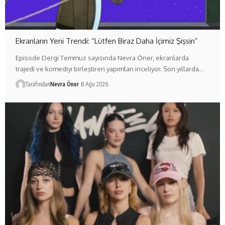
Ekranların Yeni Trendi: “Lütfen Biraz Daha İçimiz Şişsin”
Episode Dergi Temmuz sayısında Nevra Öner, ekranlarda
trajedi ve komediyi birleştiren yapımları inceliyor. Son yıllarda…
Tarafından
Nevra Öner
8 Ağu 2026