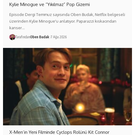
Kylie Minogue ve “Yıkılmaz” Pop Gizemi
Episode Dergi Temmuz sayısında Oben Budak, Netflix belgeseli
üzerinden Kylie Minogue'u anlatıyor. Paparazzi kıskacından
kanser…
Tarafından
Oben Budak
7 Ağu 2026
X-Men’in Yeni Filminde Cyclops Rolünü Kit Connor