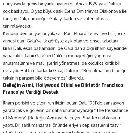
dünyasında geniş bir yankı uyandırdı. Ancak 1929 yazı Dali için
çok başkaydı. O yaz büyük aşkı Elena Dmitrievna Diakonova ile
tanışan Dali, namıdiğer Gala’yı kaderi ve zaferi olarak
tanımlayacaktı.
Kendisinden on yaş büyük, şair Paul Eluard ile evli ve bir çocuk
annesi olan Gala’ya ilk görüşte aşık olan ve cinsel tabularını
kıran Dali, esas patlamasını de Gala’dan aldığı ilham sayesinde
yapacaktı. Tabii Gala’nın Dali’nin menajerliğini yapması,
anlaşmalarını ve mali işlerini yönetmesi de oldukça kritik bir
detaydı. Hatta o kadar ki Gala, Dali için: “Ben olmasam bindiği
taksinin parasını bile ödeyemez” diyordu.
Belleğin Azmi, Hollywood Etkisi ve Diktatör Francisco
Franco’ya Verdiği Destek
İlham perisini ve çılgın ruh ikizini bulan Dali, 1931’de sansasyon
yaratacak ve görenin bir daha unutamayacağı “The Persistance
of Memory” (Belleğin Azmi ya da Eriyen Saatler) tablosunu
yaptı. Bir sahil manzarası önünde eriyen cep saatlerini tasvir
ettiği bu çalışma, zaman kavramını büken ve zamana karşı