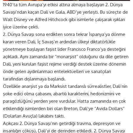
1940’ta tüm Avrupa’yı etkisi altına almaya başlayan 2. Dünya
Savaşı’ndan kaçan Dali ve Gala, ABD’ye yerleşti. Bu süreçte de
Walt Disney ve Alfred Hitchcock gibi isimlerle çalışarak ışıkları
iyice üzerine çekti.
2. Dünya Savaşı sona erdikten sonra tekrar İspanya’ya dönme
kararı veren Dali, İç Savaş’ın ardından ülkeyi diktatörlükle
yönetmeye başlayan faşist lider Francisco Franco’ya desteğini
açıkladı. Aynı zamanda bir “monarşist” olduğunu da dile getiren
Dali, yeni kurulan faşist rejime verdiği destek üzerine dönemin
önde gelen aydınlanmacı entelektüelleri ve sanatçıları
tarafından dışlanmaya başlandı.
Özellikle anarşist ya da Marksist tandanslı sürrealistler, Dali’nin
şoke edici olma çabasını, abartılı karakterini, hedonizmini ve
paragözlüğünü yerden yere vurdular. Hatta zamanında en çok
etkilendiği isimlerden biri olan Breton, Dali’ye “Avida Dollars”
(Dolarları Avuçla) lakabını taktı.
Açıkçası 2. Dünya Savaşı’nın getirdiği travma, depresyon ve
insanlığın çöküşü, Dali’yi de derinden etkiledi. 2. Dünya Savaşı