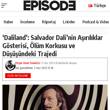
Türkçe
Haber
İnceleme
Röportaj
Listeler
Podcast & Video
‘Daliland’: Salvador Dali’nin Aşırılıklar
Gösterisi, Ölüm Korkusu ve
Düşüşündeki Trajedi
Orçun Onat Demiröz
2 Haz 2023
8 dakikalık okuma
Son güncelleme: 2 Haz 2023 15:36
FILM İNCELEME