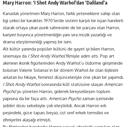
Mary Harron: ‘I Shot Andy Warhol’dan ‘Daliland’a
Kanadalı yönetmen Mary Harron, farklı yeteneklere sahip olan
ilgi çekici bir karakter. 1970’lerde sistem karşıtı bir isyan hareketi
olarak ortaya çıkan punk sahnesinin de bir parçası olan Harron,
kariyeri boyunca yönetmenliğin yanı sıra müzik yazarlığı ve
drama eleştirmenliği yapmış bir isim.
Alt kültür yanında popüler kültürü de gayet iyi bilen Harron,
sinemaya da
I Shot Andy Warhol
filmiyle adım attı. Pop art
akımının ikonik figürlerinden Andy Warhol’u öldürme girişiminde
bulunan Valerie Solanas’ın bir dönem Warhol ile olan ilişkisini
anlatan bu hikaye, feminist düşünceleriyle öne çıkan bir yapımdı.
I Shot Andy Warhol
sonrasında kült statüsüne ulaşan
American
Psycho
‘yu yöneten Harron, giderek bireyselleşen toplum
yapısına da bir faça attı.
American Psycho
zaman içerisinde
şiddet dozu sebebiyle çok eleştirildi. Ancak Harron erk
peşindeki, güce tapan, beyaz, üst sınıf erkek temsilini ve
zihniyetini alaşağı etmişti.
Bu filmlerden hareketle Harron sosyal, ideolojik vurguları olan