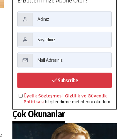
E-Bülten'imize Abone Olun!
Subscribe
Üyelik Sözleşmesi
,
Gizlilik ve Güvenlik
Politikası
bilgilendirme metinlerini okudum.
Çok Okunanlar
e