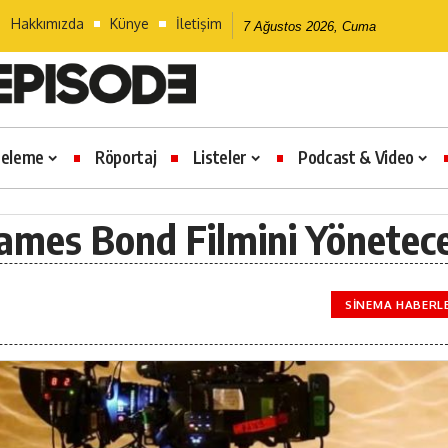
Hakkımızda
Künye
İletişim
7 Ağustos 2026, Cuma
celeme
Röportaj
Listeler
Podcast & Video
James Bond Filmini Yönetec
SINEMA HABERL