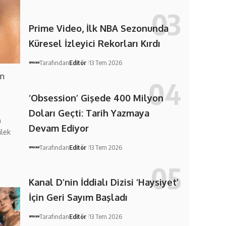
Prime Video, İlk NBA Sezonunda
Küresel İzleyici Rekorları Kırdı
Tarafından
Editör
13 Tem 2026
en
‘Obsession’ Gişede 400 Milyon
Doları Geçti: Tarih Yazmaya
m
Devam Ediyor
ilek
Tarafından
Editör
13 Tem 2026
Kanal D’nin İddialı Dizisi ‘Haysiyet’
İçin Geri Sayım Başladı
Tarafından
Editör
13 Tem 2026