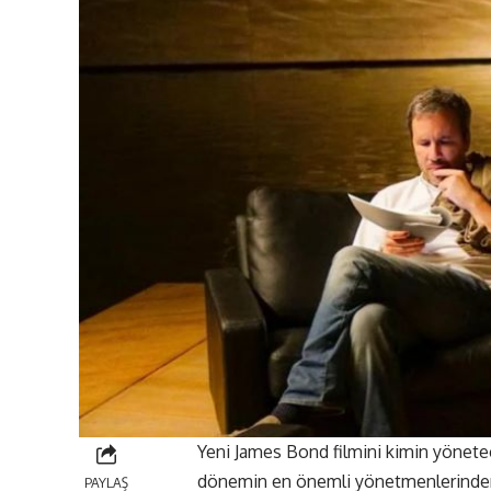
Yeni James Bond filmini kimin yöne
dönemin en önemli yönetmenlerinden D
PAYLAŞ