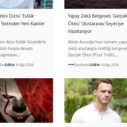
Yeni Dizisi ‘Evlilik
Yapay Zekâ Belgeseli ‘Gerçe
’ Setinden Yeni Kareler
Ötesi’ Uluslararası Seyirciye
ı
Hazırlanıyor
ni dizisi Evlilik Güzeldir'in
Alkan Avcıoğlu'nun tamamı yap
 tüm hızıyla devam
zekâ araçlarıyla ürettiği belgese
 yapımdan…
Gerçek Ötesi (Post Truth),…
ndan
Editör
6 Ağu 2026
Tarafından
Editör
6 Ağu 2026