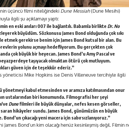
inin
üçüncü filmi niteliğindeki
Dune Messiah
(Dune Mesihi)
yla ilgili şu açıklamayı yaptı:
in en eski anıları 007 ile bağlantılı. Babamla birlikte
Dr. No
 izleyerek büyüdüm. Sözkonusu James Bond olduğunda çok sıkı
de etmek gerekirse benim için James Bond kutsal bir alan. Bu
örevlerin yolunu açmayı hedefliyorum. Bu gerçekten çok
anda çok büyük bir heyecan. James Bond’u Amy Pascal ve
n beyazperdeye taşıyacak olmaktan ötürü çok mutluyum.
arı güven için de teşekkür ederiz.”
neticisi Mike Hopkins ise Denis Villeneuve tercihiyle ilgili
ü yönetmeyi kabul etmesinden ve aramıza katılmasından onur
ın ustalarından biri konumunda. Filmografisi her şeyi
al
ve
Dune
filmleri ile büyük dünyalar, nefes kesen görseller,
eri saran hikâyeler sundu. James Bond, günümüzün en büyük
. Bond’un çıkacağı yeni macera için sabırsızlanıyoruz.”
ni James Bond’un kim olacağı henüz kesinleşmiş değil. Filmin n