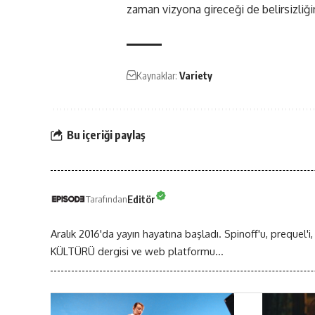
zaman vizyona gireceği de belirsizliği
Kaynaklar:
Variety
Bu içeriği paylaş
Editör
Tarafından
Aralık 2016'da yayın hayatına başladı. Spinoff'u, prequel'i,
KÜLTÜRÜ dergisi ve web platformu...