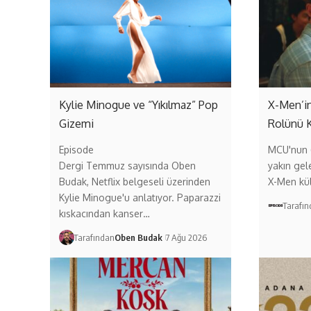
Kylie Minogue ve “Yıkılmaz” Pop
X-Men’in
Gizemi
Rolünü 
Episode
MCU'nun (
Dergi Temmuz sayısında Oben
yakın gel
Budak, Netflix belgeseli üzerinden
X-Men kül
Kylie Minogue'u anlatıyor. Paparazzi
Tarafı
kıskacından kanser…
Tarafından
Oben Budak
7 Ağu 2026