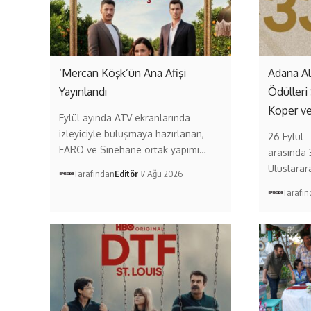
‘Mercan Köşk’ün Ana Afişi
Adana A
Yayınlandı
Ödülleri
Koper v
Eylül ayında ATV ekranlarında
izleyiciyle buluşmaya hazırlanan,
26 Eylül 
FARO ve Sinehane ortak yapımı…
arasında 
Uluslarar
Tarafından
Editör
7 Ağu 2026
Tarafı