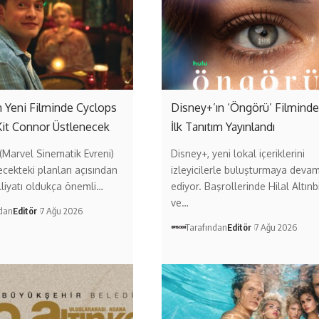
 Yeni Filminde Cyclops
Disney+’ın ‘Öngörü’ Filmind
Kit Connor Üstlenecek
İlk Tanıtım Yayınlandı
Marvel Sinematik Evreni)
Disney+, yeni lokal içeriklerini
ecekteki planları açısından
izleyicilerle buluşturmaya deva
liyatı oldukça önemli…
ediyor. Başrollerinde Hilal Altınb
ve…
ndan
Editör
7 Ağu 2026
Tarafından
Editör
7 Ağu 2026