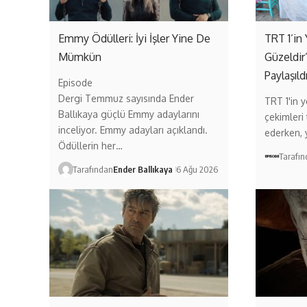
Emmy Ödülleri: İyi İşler Yine De
TRT 1’in 
Mümkün
Güzeldir
Paylaşıld
Episode
Dergi Temmuz sayısında Ender
TRT 1'in ye
Ballıkaya güçlü Emmy adaylarını
çekimleri
inceliyor. Emmy adayları açıklandı.
ederken,
Ödüllerin her…
Tarafı
Tarafından
Ender Ballıkaya
6 Ağu 2026