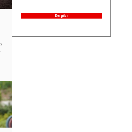
Dergiler
k
ay
l