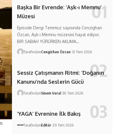
Başka Bir Evrende: ‘Aşk-ı Memnu’
Müzesi
Episode Dergi Temmuz sayısında Cenzighan
Özcan, Aşk-ı Memnu müzesini hayal ediyor.
BİR SABAH YÜRÜRKEN AKLIMA…
Tarafından
Cengizhan Özcan
31 Tem 2026
Sessiz Çatışmanın Ritmi: ‘Doğanın
Kanunu’nda Seslerin Gücü
Tarafından
Sinem Vural
30 Tem 2026
‘YAGA’ Evrenine İlk Bakış
on
Tarafından
Editör
29 Tem 2026