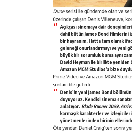
Dune
serisi ile gündemde olan ve
ser
üzerinde çalışan Denis Villeneuve, konu
Açıkçası sinemaya dair deneyimlerim
dahil bütün James Bond filmlerini
bir hayranım. Hatta tam olarak ifa
geleneği onurlandırmayı ve yeni g
büyük bir sorumluluk ama aynı zam
David Heyman ile birlikte yenide
Amazon MGM Studios’a bize duydukl
Prime Video ve Amazon MGM Studios yö
şunları dile getirdi:
Denis’in yeni James Bond bölümün
duyuyoruz. Kendisi sinema sanatın
anlatıyor.
Blade Runner 2049, Arriv
karmaşık karakterler ve izleyicil
yönetmenlerinden birinin ellerinde
Öte yandan Daniel Craig’ten sonra ye