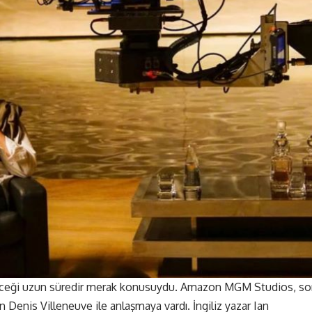
teceği uzun süredir merak konusuydu. Amazon MGM Studios, s
enis Villeneuve ile anlaşmaya vardı. İngiliz yazar Ian