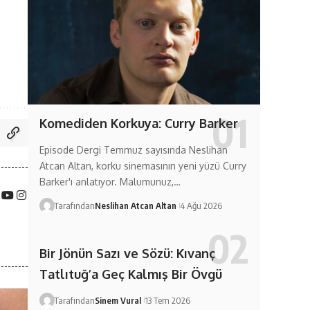
Komediden Korkuya: Curry Barker
Episode Dergi Temmuz sayısında Neslihan
Atcan Altan, korku sinemasının yeni yüzü Curry
Barker'ı anlatıyor. Malumunuz,…
Tarafından
Neslihan Atcan Altan
4 Ağu 2026
Bir Jönün Sazı ve Sözü: Kıvanç
Tatlıtuğ’a Geç Kalmış Bir Övgü
Tarafından
Sinem Vural
13 Tem 2026