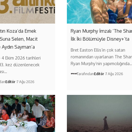
ltın Koza’da Emek
Ryan Murphy İmzalı ‘The Sha
 Suna Selen, Macit
İlk İki Bölümüyle Disney+’ta
e Aydın Sayman’a
Bret Easton Ellis’in çok satan
romanından uyarlanan The Shar
– 4 Ekim 2026 tarihleri
Ryan Murphy’nin yapımcılığında
33. kez düzenlenecek
ası…
Tarafından
Editör
7 Ağu 2026
ndan
Editör
7 Ağu 2026