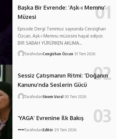
Başka Bir Evrende: ‘Aşk-ı Memnu’
Müzesi
Episode Dergi Temmuz sayısında Cenzighan
Özcan, Aşk-ı Memnu müzesini hayal ediyor.
BİR SABAH YÜRÜRKEN AKLIMA…
Tarafından
Cengizhan Özcan
31 Tem 2026
Sessiz Çatışmanın Ritmi: ‘Doğanın
Kanunu’nda Seslerin Gücü
Tarafından
Sinem Vural
30 Tem 2026
‘YAGA’ Evrenine İlk Bakış
Tarafından
Editör
29 Tem 2026