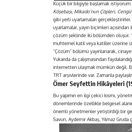
Küçük bir bilgiyle başlamak istiyorum
Köşebaşı
,
Mikado’nun Çöpleri
,
Cengiz 
gibi yerli uyarlamaları gerçekleştirirle
uyarlamalar, yayın biçimleri açısından i
çözüm şeklinde iki bölümden oluşur. “
muhtemel katil veya katiller üzerine i
“Çözüm” bölümü yayınlanarak, cinayetin 
Yukarıda da çalışmasından faydalandığı
internetten ulaşmak mümkün değil. Bu
TRT arşivlerinde var. Zamanla paylaşı
Ömer Seyfettin Hikâyeleri (1
Bu yapımın en ilgi çekici kısmı, yönet
dönemlerinde özellikle belgesel alan
önemli yönetmenler yetiştirdiği bir ge
Savun, Aydemir Akbaş, Yılmaz Gruda g