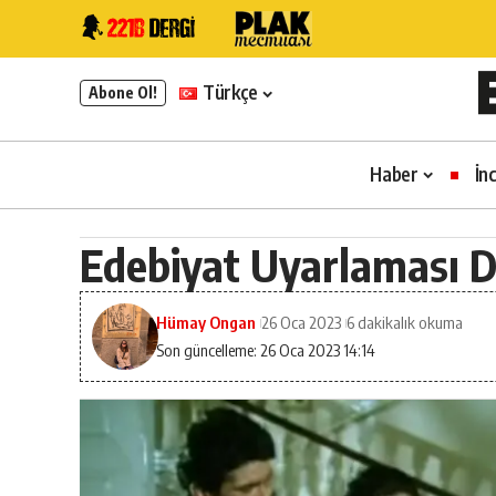
Türkçe
Abone Ol!
Haber
İn
Edebiyat Uyarlaması Di
Hümay Ongan
26 Oca 2023
6 dakikalık okuma
Son güncelleme: 26 Oca 2023 14:14