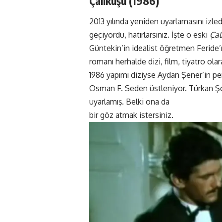
Çalıkuşu (1986)
2013 yılında yeniden uyarlamasını izle
geçiyordu, hatırlarsınız. İşte o eski
Çal
Güntekin’in idealist öğretmen Feride’n
romanı herhalde dizi, film, tiyatro ol
1986 yapımı diziyse Aydan Şener’in per
Osman F. Seden üstleniyor. Türkan Şor
uyarlamış. Belki ona da
bir göz atmak istersiniz.