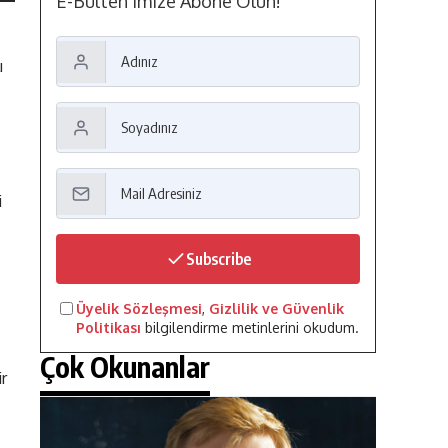
E-Bülten'imize Abone Olun!
ı
i
Subscribe
Üyelik Sözleşmesi
,
Gizlilik ve Güvenlik
Politikası
bilgilendirme metinlerini okudum.
Çok Okunanlar
ir