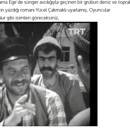
lama Ege’de sünger avcılığıyla geçinen bir grubun deniz ve topra
’ın yazdığı romanı Yücel Çakmaklı uyarlamış. Oyuncular
r gibi isimleri göreceksiniz.