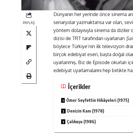
Dünyanın her yerinde önce sinema ard
senaryolar yazmaktansa var olan, sevile
PAYLAŞ
yöntem dolayısıyla sinema da diziler d
dizisi de TRT tarafından uyarlanan
Şai
böylece Türkiye’nin ilk televizyon dr
birçok edebiyat eseri, başta doğal ola
uyarlanmış. Biz de Episode okurları iç
edebiyat uyarlamalarını hep birlikte ha
İçerikler
Ömer Seyfettin Hikâyeleri (1975)
Denizin Kanı (1978)
Çalıkuşu (1986)