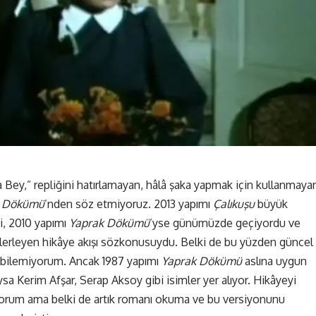
a Bey,” repliğini hatırlamayan, hâlâ şaka yapmak için kullanmaya
k Dökümü
’nden söz etmiyoruz. 2013 yapımı
Çalıkuşu
büyük
i, 2010 yapımı
Yaprak Dökümü
’yse günümüzde geçiyordu ve
erleyen hikâye akışı sözkonusuydu. Belki de bu yüzden güncel
, bilemiyorum. Ancak 1987 yapımı
Yaprak Dökümü
aslına uygun
a Kerim Afşar, Serap Aksoy gibi isimler yer alıyor. Hikâyeyi
miyorum ama belki de artık romanı okuma ve bu versiyonunu