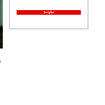
Dergiler
n