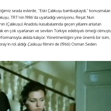
diğimiz sırada evlerde, “Eski Çalıkuşu bambaşkaydı,” konuşmaları
ıkuşu
, TRT’nin 1986’da uyarladığı versiyonu. Reşat Nuri
in (Çalıkuşu) Anadolu kasabalarında geçen yıllarını anlatan
arak en çok uyarlanan ve sevilen Türkiye edebiyatı örneği olmuştu
formansıyla akılda kalıyor. Yönetmenliğini yine önemli bir isim,
ay’ın rol aldığı
Çalıkuşu
filmini de (1966) Osman Seden