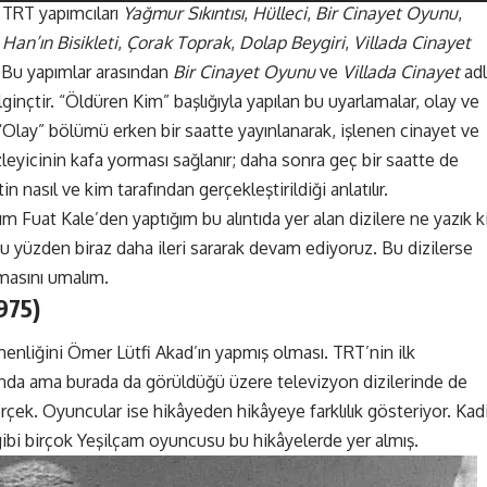
: TRT yapımcıları
Yağmur Sıkıntısı
,
Hülleci
,
Bir Cinayet Oyunu
,
Han’ın Bisikleti
,
Çorak Toprak
,
Dolap Beygiri
,
Villada Cinayet
r. Bu yapımlar arasından
Bir Cinayet Oyunu
ve
Villada Cinayet
adl
lginçtir. “Öldüren Kim” başlığıyla yapılan bu uyarlamalar, olay ve
Olay” bölümü erken bir saatte yayınlanarak, işlenen cinayet ve
zleyicinin kafa yorması sağlanır; daha sonra geç bir saatte de
nasıl ve kim tarafından gerçekleştirildiği anlatılır.
m Fuat Kale’den yaptığım bu alıntıda yer alan dizilere ne yazık k
 yüzden biraz daha ileri sararak devam ediyoruz. Bu dizilerse
lmasını umalım.
975)
menliğini Ömer Lütfi Akad’ın yapmış olması. TRT’nin ilk
ında ama burada da görüldüğü üzere televizyon dizilerinde de
rçek. Oyuncular ise hikâyeden hikâyeye farklılık gösteriyor. Kad
ibi birçok Yeşilçam oyuncusu bu hikâyelerde yer almış.