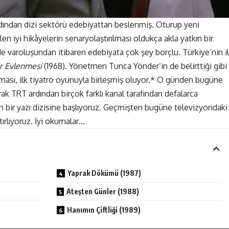
ından dizi sektörü edebiyattan beslenmiş. Oturup yeni
n iyi hikâyelerin senaryolaştırılması oldukça akla yatkın bir
e varoluşundan itibaren edebiyata çok şey borçlu. Türkiye’nin i
r Evlenmesi
(1968). Yönetmen Tunca Yönder’in de belirttiği gibi
aması, ilk tiyatro oyunuyla birleşmiş oluyor.* O günden bugüne
rak TRT ardından birçok farklı kanal tarafından defalarca
in bir yazı dizisine başlıyoruz. Geçmişten bugüne televizyondaki
tırlıyoruz. İyi okumalar…
Yaprak Dökümü (1987)
Ateşten Günler (1988)
Hanımın Çiftliği (1989)