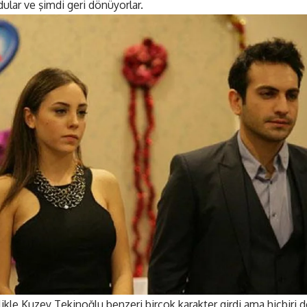
ldular ve şimdi geri dönüyorlar.
ellikle Kuzey Tekinoğlu benzeri birçok karakter girdi ama hiçbiri 