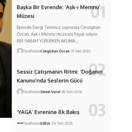
Başka Bir Evrende: ‘Aşk-ı Memnu’
Müzesi
Episode Dergi Temmuz sayısında Cenzighan
Özcan, Aşk-ı Memnu müzesini hayal ediyor.
BİR SABAH YÜRÜRKEN AKLIMA…
Tarafından
Cengizhan Özcan
31 Tem 2026
Sessiz Çatışmanın Ritmi: ‘Doğanın
Kanunu’nda Seslerin Gücü
Tarafından
Sinem Vural
30 Tem 2026
‘YAGA’ Evrenine İlk Bakış
Tarafından
Editör
29 Tem 2026