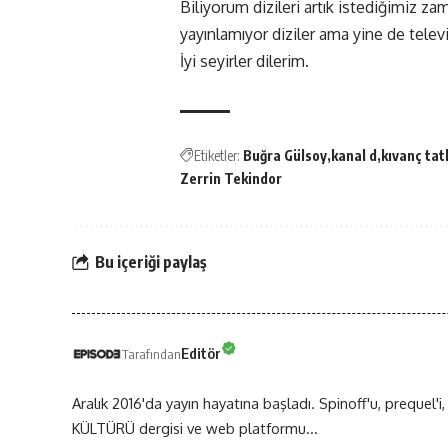
Biliyorum dizileri artık istediğimiz za
yayınlamıyor diziler ama yine de tele
İyi seyirler dilerim.
Etiketler:
Buğra Gülsoy
kanal d
kıvanç tat
Zerrin Tekindor
Bu içeriği paylaş
Editör
Tarafından
Aralık 2016'da yayın hayatına başladı. Spinoff'u, prequel'i,
KÜLTÜRÜ dergisi ve web platformu...