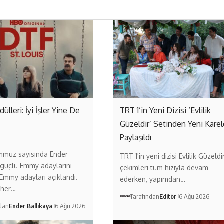
lleri: İyi İşler Yine De
TRT 1’in Yeni Dizisi ‘Evlilik
n
Güzeldir’ Setinden Yeni Karel
Paylaşıldı
mmuz sayısında Ender
TRT 1'in yeni dizisi Evlilik Güzeldir
 güçlü Emmy adaylarını
çekimleri tüm hızıyla devam
. Emmy adayları açıklandı.
ederken, yapımdan…
 her…
Tarafından
Editör
6 Ağu 2026
ndan
Ender Ballıkaya
6 Ağu 2026