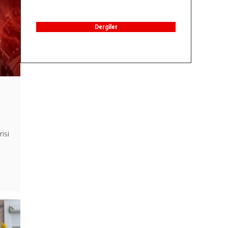
Dergiler
isi