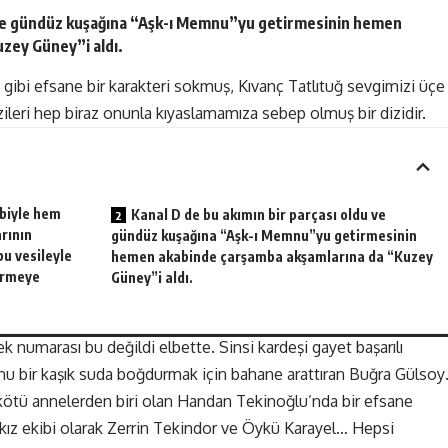
u ve gündüz kuşağına “Aşk-ı Memnu”yu getirmesinin hemen
zey Güney”i aldı.
 gibi efsane bir karakteri sokmuş, Kıvanç Tatlıtuğ sevgimizi üçe
ileri hep biraz onunla kıyaslamamıza sebep olmuş bir dizidir.
ebiyle hem
Kanal D de bu akımın bir parçası oldu ve
rının
gündüz kuşağına “Aşk-ı Memnu”yu getirmesinin
bu vesileyle
hemen akabinde çarşamba akşamlarına da “Kuzey
dürmeye
Güney”i aldı.
 numarası bu değildi elbette. Sinsi kardeşi gayet başarılı
nu bir kaşık suda boğdurmak için bahane arattıran Buğra Gülso
kötü annelerden biri olan Handan Tekinoğlu’nda bir efsane
z ekibi olarak Zerrin Tekindor ve Öykü Karayel… Hepsi