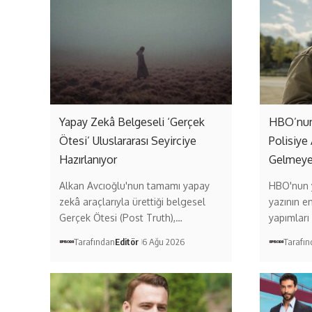
Yapay Zekâ Belgeseli ‘Gerçek
HBO’nun 
Ötesi’ Uluslararası Seyirciye
Polisiye 
Hazırlanıyor
Gelmeye
Alkan Avcıoğlu'nun tamamı yapay
HBO'nun y
zekâ araçlarıyla ürettiği belgesel
yazının e
Gerçek Ötesi (Post Truth),…
yapımları
Tarafından
Editör
6 Ağu 2026
Tarafı