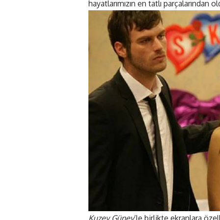
hayatlarımızın en tatlı parçalarından o
Kuzey Güney
’le birlikte ekranlara öz