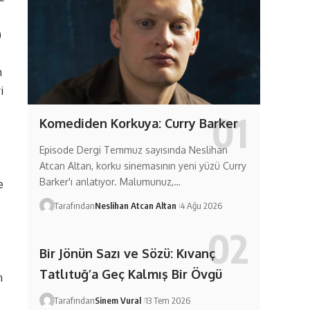
)
n
i
Komediden Korkuya: Curry Barker
Episode Dergi Temmuz sayısında Neslihan
Atcan Altan, korku sinemasının yeni yüzü Curry
Barker'ı anlatıyor. Malumunuz,…
e
Tarafından
Neslihan Atcan Altan
4 Ağu 2026
Bir Jönün Sazı ve Sözü: Kıvanç
Tatlıtuğ’a Geç Kalmış Bir Övgü
n
Tarafından
Sinem Vural
13 Tem 2026