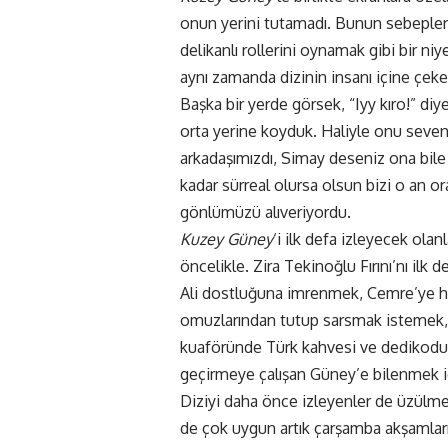
onun yerini tutamadı. Bunun sebepleri
delikanlı rollerini oynamak gibi bir n
aynı zamanda dizinin insanı içine çek
Başka bir yerde görsek, “Iyy kıro!” diy
orta yerine koyduk. Haliyle onu seven
arkadaşımızdı, Simay deseniz ona bile ı
kadar sürreal olursa olsun bizi o an 
gönlümüzü alıveriyordu.
Kuzey Güney
‘i ilk defa izleyecek olan
öncelikle. Zira Tekinoğlu Fırını’nı il
Ali dostluğuna imrenmek, Cemre’ye h
omuzlarından tutup sarsmak istemek, 
kuaföründe Türk kahvesi ve dedikodu 
geçirmeye çalışan Güney’e bilenmek için
Diziyi daha önce izleyenler de üzülmes
de çok uygun artık çarşamba akşamları