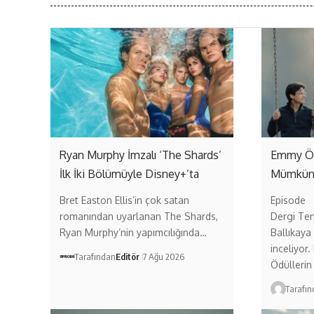
Ryan Murphy İmzalı ‘The Shards’
Emmy Ödü
İlk İki Bölümüyle Disney+’ta
Mümkü
Bret Easton Ellis’in çok satan
Episode
romanından uyarlanan The Shards,
Dergi Te
Ryan Murphy’nin yapımcılığında…
Ballıkaya
inceliyor
Tarafından
Editör
7 Ağu 2026
Ödüllerin
Tarafı