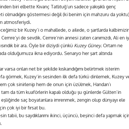
nden biri elbette Kıvanç Tatlıtuğ’un sadece yakışıklı genç
iyeti olmadığını göstermesi değil (ki benim için mahzuru da yoktu
en atmosferiydi.
eceğimiz bir Kuzey’i o mahallede, o ailede, o şartlarda kalbimizi
 Cemre’yi de sevdik. Cemre’nin annesi zaten canımızdı, Ali en iy
sındık bir ara. Öyle bir diziydi çünkü
Kuzey Güney
. Ortam ne
orada olduğumuza ikna ediyordu. Senaryo her şart altında
lar varsa onları net bir şekilde kıskandığımı belirtmek isterim
k defa görmek, Kuzey’in sesinden ilk defa türkü dinlemek, Kuzey v
em çok sinirlenip hem de onun için üzülmek, Handan’ı
tam da tüm kuaförlerin kapalı olduğu şu günlerde Gülten’in
eşliğinde saç boyatanlara imrenmek, zengin olup dünyayı ele
 çok iyi bir fırsat bu.
in tabii, bu saydıklarımı ikinci, üçüncü, beşinci defa yapmak içi
.