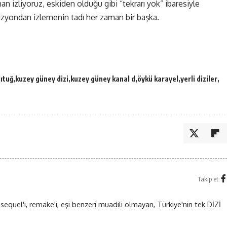
man izliyoruz, eskiden olduğu gibi “tekrarı yok” ibaresiyle
vizyondan izlemenin tadı her zaman bir başka.
lıtuğ
kuzey güney dizi
kuzey güney kanal d
öykü karayel
yerli diziler
Takip et:
 sequel'i, remake'i, eşi benzeri muadili olmayan, Türkiye'nin tek DİZİ