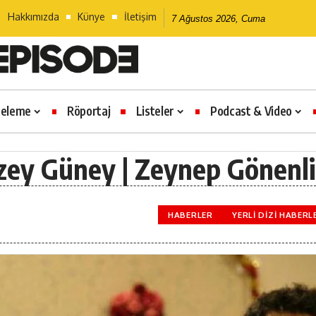
Hakkımızda
Künye
İletişim
7 Ağustos 2026, Cuma
celeme
Röportaj
Listeler
Podcast & Video
zey Güney | Zeynep Gönenli
HABERLER
YERLI DIZI HABERL