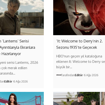
‘Lanterns’ Serisi
‘It: Welcome to Derry’nin 2.
Ayrıntılarıyla Ekranlara
Sezonu 1935’te Geçecek
 Hazırlanıyor
HBO'nun geçen yıl kataloğuna
eklenen It: Welcome to Derry ser
eni serisi Lanterns, 2026
büyük bir…
n çok merak edilen
 arasında…
Tarafından
Editör
6 Ağu 2026
ndan
Editör
6 Ağu 2026