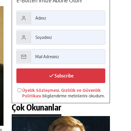
E-Bülten'imize Abone Olun!
Subscribe
Üyelik Sözleşmesi
,
Gizlilik ve Güvenlik
Politikası
bilgilendirme metinlerini okudum.
Çok Okunanlar
de