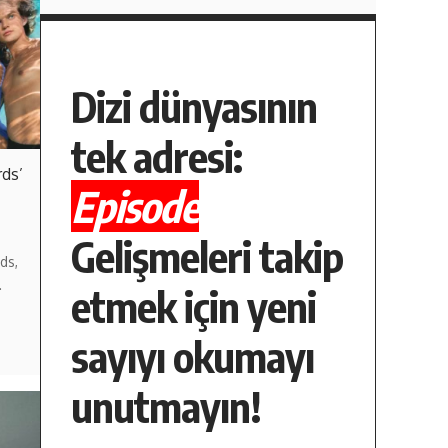
Dizi dünyasının
tek adresi:
rds’
Episode
Gelişmeleri takip
ds,
…
etmek için yeni
sayıyı okumayı
unutmayın!