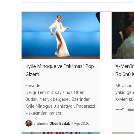
Kylie Minogue ve “Yıkılmaz” Pop
X-Men’in
Gizemi
Rolünü 
Episode
MCU'nun (
Dergi Temmuz sayısında Oben
yakın gel
Budak, Netflix belgeseli üzerinden
X-Men kül
Kylie Minogue'u anlatıyor. Paparazzi
Tarafı
kıskacından kanser…
Tarafından
Oben Budak
7 Ağu 2026