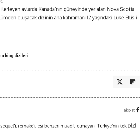
k.”
 ilerleyen aylarda Kanada’nın güneyinde yer alan Nova Scotia
lümden oluşacak dizinin ana kahramanı 12 yaşındaki Luke Ellis’i
n king dizileri
Takip et:
 sequel'i, remake'i, eşi benzeri muadili olmayan, Türkiye'nin tek DİZİ