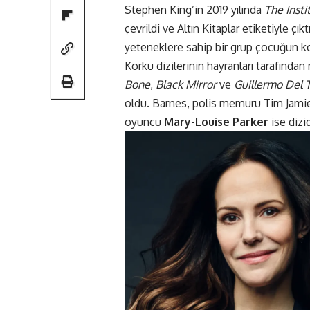
Stephen King’in 2019 yılında
The Insti
çevrildi ve Altın Kitaplar etiketiyle
çıkt
yeteneklere sahip bir grup çocuğun
k
Korku dizilerinin hayranları tarafın
Bone
,
Black Mirror
ve
Guillermo Del T
oldu. Barnes, polis memuru Tim Jami
oyuncu
Mary-Louise Parker
ise dizi