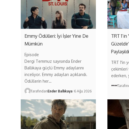
Emmy Ödülleri: İyi İşler Yine De
TRT 1’in 
Mümkün
Güzeldir
Paylaşıld
Episode
Dergi Temmuz sayısında Ender
TRT 1'in ye
Ballıkaya güçlü Emmy adaylarını
çekimleri
inceliyor. Emmy adayları açıklandı.
ederken,
Ödüllerin her…
Tarafı
Tarafından
Ender Ballıkaya
6 Ağu 2026