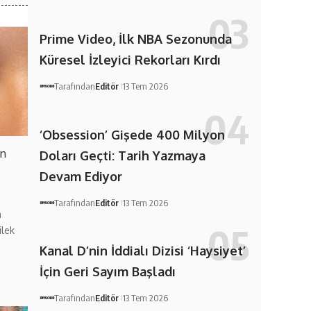
Prime Video, İlk NBA Sezonunda
Küresel İzleyici Rekorları Kırdı
Tarafından
Editör
13 Tem 2026
‘Obsession’ Gişede 400 Milyon
en
Doları Geçti: Tarih Yazmaya
Devam Ediyor
Tarafından
Editör
13 Tem 2026
m
ilek
Kanal D’nin İddialı Dizisi ‘Haysiyet’
İçin Geri Sayım Başladı
Tarafından
Editör
13 Tem 2026