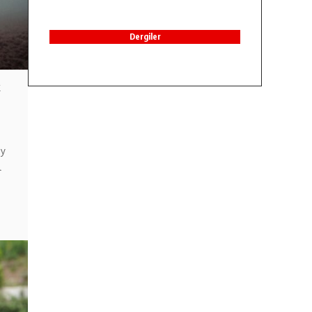
Dergiler
k
ay
l