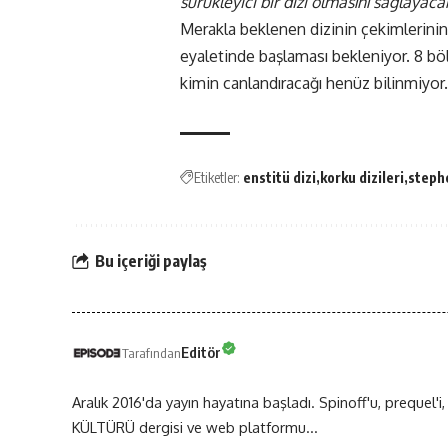
sürükleyici bir dizi olmasını sağlayaca
Merakla beklenen dizinin çekimlerinin
eyaletinde başlaması bekleniyor. 8 bö
kimin canlandıracağı henüz bilinmiyor.
Etiketler:
enstitü dizi
korku dizileri
stephe
Bu içeriği paylaş
Editör
Tarafından
Aralık 2016'da yayın hayatına başladı. Spinoff'u, prequel'i,
KÜLTÜRÜ dergisi ve web platformu...