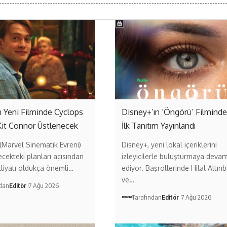
 Yeni Filminde Cyclops
Disney+’ın ‘Öngörü’ Filmind
Kit Connor Üstlenecek
İlk Tanıtım Yayınlandı
Marvel Sinematik Evreni)
Disney+, yeni lokal içeriklerini
ecekteki planları açısından
izleyicilerle buluşturmaya deva
liyatı oldukça önemli…
ediyor. Başrollerinde Hilal Altınb
ve…
ndan
Editör
7 Ağu 2026
Tarafından
Editör
7 Ağu 2026