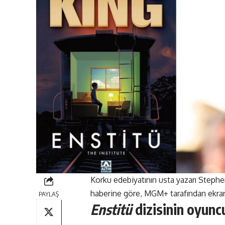
Korku edebiyatının usta yazarı Steph
haberine
göre
, MGM+ tarafından ekran
PAYLAŞ
Enstitü
dizisinin oyuncu