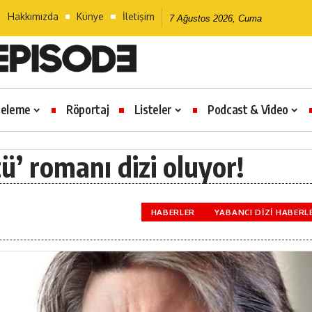
Hakkımızda
Künye
İletişim
7 Ağustos 2026, Cuma
celeme
Röportaj
Listeler
Podcast & Video
ü’ romanı dizi oluyor!
HABERLER
YABANCI DIZI HABERL