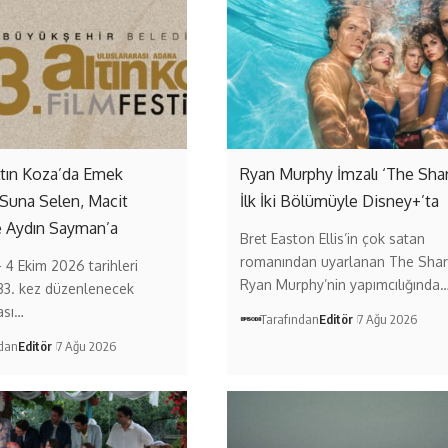
ltın Koza’da Emek
Ryan Murphy İmzalı ‘The Sha
 Suna Selen, Macit
İlk İki Bölümüyle Disney+’ta
e Aydın Sayman’a
Bret Easton Ellis’in çok satan
romanından uyarlanan The Shar
– 4 Ekim 2026 tarihleri
Ryan Murphy’nin yapımcılığında
33. kez düzenlenecek
ası…
Tarafından
Editör
7 Ağu 2026
ndan
Editör
7 Ağu 2026