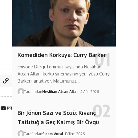
Komediden Korkuya: Curry Barker
Episode Dergi Temmuz sayısında Neslihan
Atcan Altan, korku sinemasının yeni yüzü Curry
Barker'ı anlatıyor. Malumunuz,…
Tarafından
Neslihan Atcan Altan
4 Ağu 2026
Bir Jönün Sazı ve Sözü: Kıvanç
Tatlıtuğ’a Geç Kalmış Bir Övgü
Tarafından
Sinem Vural
13 Tem 2026