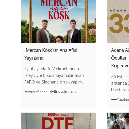
‘Mercan Köşk’ün Ana Afişi
Adana A
Yayınlandı
Ödülleri
Koper v
Eylül ayında ATV ekranlarında
izleyiciyle buluşmaya hazırlanan,
26 Eylül 
FARO ve Sinehane ortak yapımı…
arasında 
Uluslarar
Tarafından
Editör
7 Ağu 2026
Tarafı