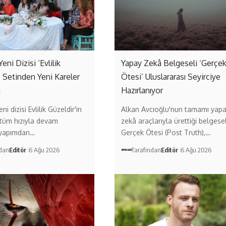
Yeni Dizisi ‘Evlilik
Yapay Zekâ Belgeseli ‘Gerçe
’ Setinden Yeni Kareler
Ötesi’ Uluslararası Seyirciye
ı
Hazırlanıyor
ni dizisi Evlilik Güzeldir'in
Alkan Avcıoğlu'nun tamamı yap
 tüm hızıyla devam
zekâ araçlarıyla ürettiği belgese
 yapımdan…
Gerçek Ötesi (Post Truth),…
ndan
Editör
6 Ağu 2026
Tarafından
Editör
6 Ağu 2026