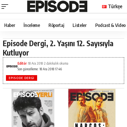
Türkçe
Haber
İnceleme
Röportaj
Listeler
Podcast & Video
Episode Dergi, 2. Yaşını 12. Sayısıyla
Kutluyor
Editör
18 Ara 2018
2 dakikalık okuma
Son güncelleme: 18 Ara 2018 17:46
EPISODE DERGI