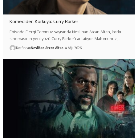
Komediden Korkuya: Curry Barker
Episode Dergi Temmuz sayısında Neslihan Atcan Altan, korku
sinemasının yeni yüzü Curry Barker'ı anlatıyor. Malumunuz,…
Tarafından
Neslihan Atcan Altan
4 Ağu 2026