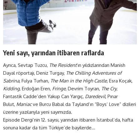
Yeni sayı, yarından itibaren raflarda
Ayrıca, Sevtap Tuzcu,
The Resident
‘ın yıldızlarından Manish
Dayal röportajı, Deniz Turgay,
The Chilling Adventures of
Sabrina
, Fulya Turhan,
The Man in the High Castle
, Esra Koçak,
Kidding
, Erdoğan Eren,
Fringe
, Devrim Toyran,
The Cry
,
Fantastik Cadde’den Yakup Can Yargıç,
Daredevil
, Pınar
Bulut,
Maniac
ve Burcu Babal da Tayland’ın “Boys’ Love” dizileri
üzerine yazılarıyla yeni sayımızda.
Episode Dergi’nin 12. sayısı, yarından itibaren İstanbul’da, hafta
sonuna kadar da tüm Türkiye’de bayilerde…