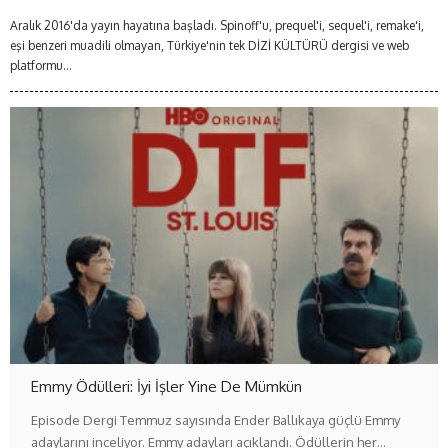
Aralık 2016'da yayın hayatına başladı. Spinoff'u, prequel'i, sequel'i, remake'i,
eşi benzeri muadili olmayan, Türkiye'nin tek DİZİ KÜLTÜRÜ dergisi ve web
platformu...
Emmy Ödülleri: İyi İşler Yine De Mümkün
Episode Dergi Temmuz sayısında Ender Ballıkaya güçlü Emmy
adaylarını inceliyor. Emmy adayları açıklandı. Ödüllerin her…