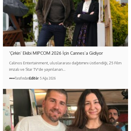
‘Çirkin’ Ekibi MIPCOM 2026 İçin Cannes’a Gidiyor
Calinos Entertainment, uluslararası dağıtımını üstlendiği, 25 Film
imzalı ve Star TV'de yayınlanan…
Tarafından
Editör
5 Ağu 2026