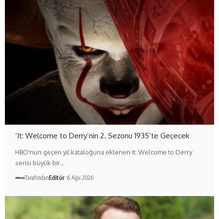
‘It: Welcome to Derry’nin 2. Sezonu 1935’te Geçecek
HBO'nun geçen yıl kataloğuna eklenen It: Welcome to Derry
serisi büyük bir…
Tarafından
Editör
6 Ağu 2026