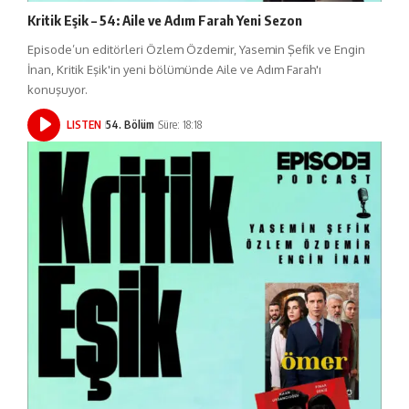
Kritik Eşik – 54: Aile ve Adım Farah Yeni Sezon
Episode’un editörleri Özlem Özdemir, Yasemin Şefik ve Engin
İnan, Kritik Eşik'in yeni bölümünde Aile ve Adım Farah'ı
konuşuyor.
LISTEN
54. Bölüm
Süre: 18:18