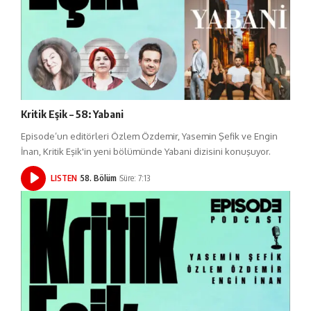
Kritik Eşik – 58: Yabani
Episode’un editörleri Özlem Özdemir, Yasemin Şefik ve Engin
İnan, Kritik Eşik'in yeni bölümünde Yabani dizisini konuşuyor.
LISTEN
58. Bölüm
Süre: 7:13