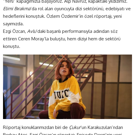
“Yerli” kapağımızla başlıyoruz. Alp Navruz, kapaktaki yıldızımız.
Elimi Bırakma
‘da rol alan oyuncuyla dizi sektörünü, edebiyatı ve
hedeflerini konuştuk. Özlem Özdemir’in özel röportajı, yeni
sayımızda.
Ezgi Özcan,
Avlu
‘daki başarılı performansıyla adından söz
ettiren Ceren Moray’la buluştu, hem diziyi hem de sektörü
konuştu.
Röportaj konuklarımızdan biri de
Çukur
‘un Karakuzuları’ndan
Berkay Ateş. Ezgi Özcan’ın röportajı, Episode Dergi’nin yeni