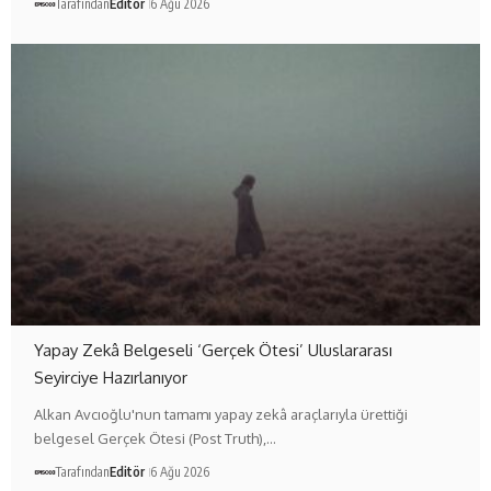
Tarafından
Editör
6 Ağu 2026
Yapay Zekâ Belgeseli ‘Gerçek Ötesi’ Uluslararası
Seyirciye Hazırlanıyor
Alkan Avcıoğlu'nun tamamı yapay zekâ araçlarıyla ürettiği
belgesel Gerçek Ötesi (Post Truth),…
Tarafından
Editör
6 Ağu 2026