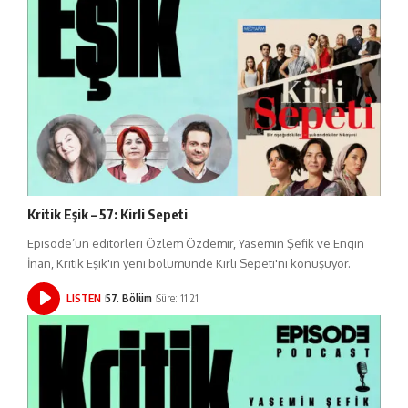
Kritik Eşik – 57: Kirli Sepeti
Episode’un editörleri Özlem Özdemir, Yasemin Şefik ve Engin
İnan, Kritik Eşik'in yeni bölümünde Kirli Sepeti'ni konuşuyor.
LISTEN
57. Bölüm
Süre: 11:21