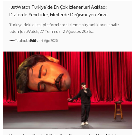
JustWatch Türkiye’de En Çok İzlenenleri Açıkladı:
Dizilerde Yeni Lider, Filmlerde Değişmeyen Zirve
Türkiye'deki dijital platformlarda izleme alışkanlıklarını analiz
eden JustWatch, 27 Temmuz–2 Ağustos 2026…
Tarafından
Editör
4 Ağu 2026