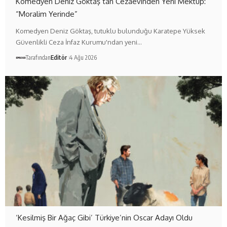
Komedyen Deniz Göktaş’tan Cezaevinden Yeni Mektup:
“Moralim Yerinde”
Komedyen Deniz Göktaş, tutuklu bulunduğu Karatepe Yüksek
Güvenlikli Ceza İnfaz Kurumu'ndan yeni…
Tarafından
Editör
4 Ağu 2026
‘Kesilmiş Bir Ağaç Gibi’ Türkiye’nin Oscar Adayı Oldu