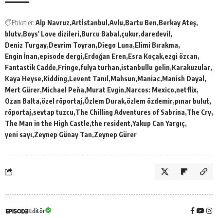
Etiketler:
Alp Navruz
Artİstanbul
Avlu
Bartu Ben
Berkay Ateş
blutv
Boys' Love dizileri
Burcu Babal
çukur
daredevil
Deniz Turgay
Devrim Toyran
Diego Luna
Elimi Bırakma
Engin İnan
episode dergi
Erdoğan Eren
Esra Koçak
ezgi özcan
Fantastik Cadde
Fringe
fulya turhan
istanbullu gelin
Karakuzular
Kaya Heyse
Kidding
Levent Tanıl
Mahsun
Maniac
Manish Dayal
Mert Gürer
Michael Peña
Murat Evgin
Narcos: Mexico
netflix
Ozan Balta
özel röportaj
Özlem Durak
özlem özdemir
pınar bulut
röportaj
sevtap tuzcu
The Chilling Adventures of Sabrina
The Cry
The Man in the High Castle
the resident
Yakup Can Yargıç
yeni sayı
Zeynep Günay Tan
Zeynep Gürer
Editör