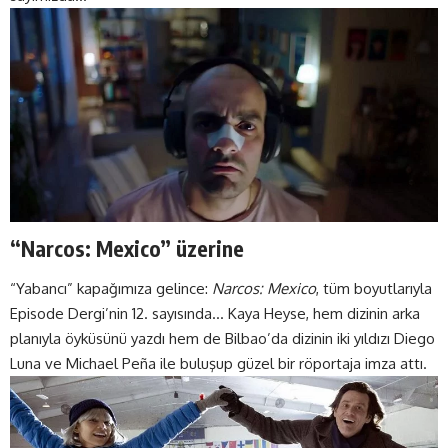
“Narcos: Mexico” üzerine
“Yabancı” kapağımıza gelince:
Narcos: Mexico
, tüm boyutlarıyla
Episode Dergi’nin 12. sayısında… Kaya Heyse, hem dizinin arka
planıyla öyküsünü yazdı hem de Bilbao’da dizinin iki yıldızı Diego
Luna ve Michael Peña ile buluşup güzel bir röportaja imza attı.