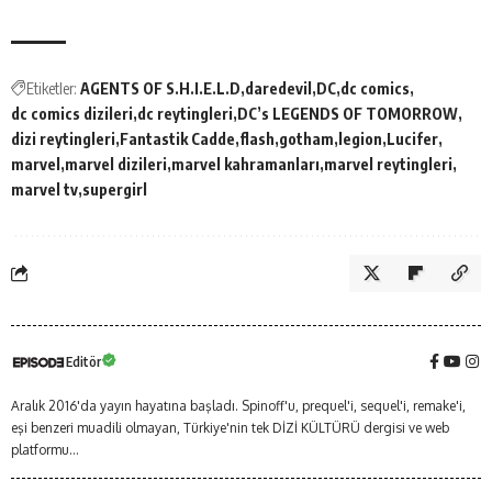
Etiketler:
AGENTS OF S.H.I.E.L.D
daredevil
DC
dc comics
dc comics dizileri
dc reytingleri
DC’s LEGENDS OF TOMORROW
dizi reytingleri
Fantastik Cadde
flash
gotham
legion
Lucifer
marvel
marvel dizileri
marvel kahramanları
marvel reytingleri
marvel tv
supergirl
Editör
Aralık 2016'da yayın hayatına başladı. Spinoff'u, prequel'i, sequel'i, remake'i,
eşi benzeri muadili olmayan, Türkiye'nin tek DİZİ KÜLTÜRÜ dergisi ve web
platformu...