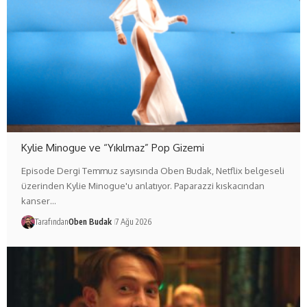
Kylie Minogue ve “Yıkılmaz” Pop Gizemi
Episode Dergi Temmuz sayısında Oben Budak, Netflix belgeseli
üzerinden Kylie Minogue'u anlatıyor. Paparazzi kıskacından
kanser…
Tarafından
Oben Budak
7 Ağu 2026