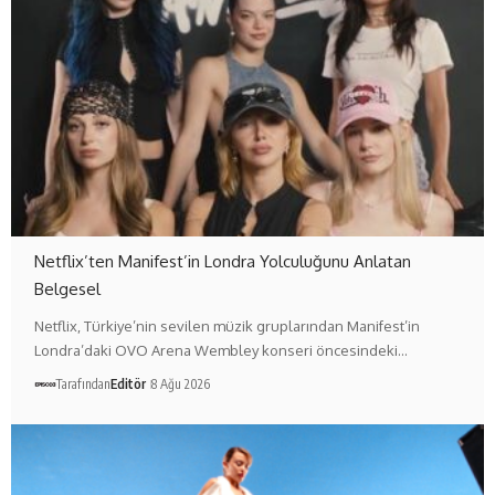
Netflix’ten Manifest’in Londra Yolculuğunu Anlatan
Belgesel
Netflix, Türkiye’nin sevilen müzik gruplarından Manifest’in
Londra’daki OVO Arena Wembley konseri öncesindeki…
Tarafından
Editör
8 Ağu 2026