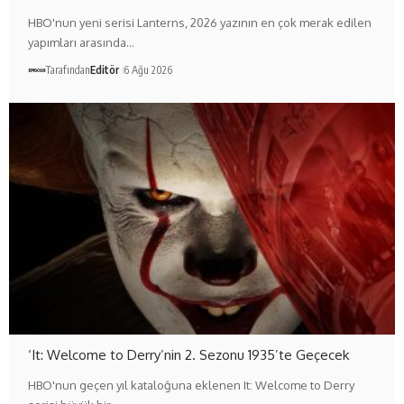
HBO'nun yeni serisi Lanterns, 2026 yazının en çok merak edilen
yapımları arasında…
Tarafından
Editör
6 Ağu 2026
‘It: Welcome to Derry’nin 2. Sezonu 1935’te Geçecek
HBO'nun geçen yıl kataloğuna eklenen It: Welcome to Derry