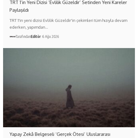
TRT 1’in Yeni Dizisi ‘Evlilik Güzeldir’ Setinden Yeni Kareler
Paylaşıldı
TRT 1'in yeni dizisi Evlilik Güzeldir'in çekimleri tüm hızıyla devam
ederken, yapımdan…
Tarafından
Editör
6 Ağu 2026
Yapay Zekâ Belgeseli ‘Gerçek Ötesi’ Uluslararası