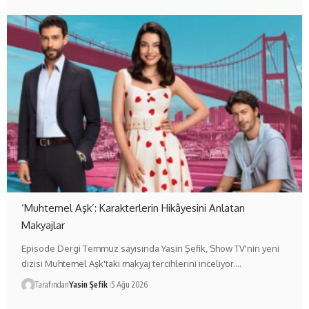
‘Muhtemel Aşk’: Karakterlerin Hikâyesini Anlatan
Makyajlar
Episode Dergi Temmuz sayısında Yasin Şefik, Show TV'nin yeni
dizisi Muhtemel Aşk'taki makyaj tercihlerini inceliyor.…
Tarafından
Yasin Şefik
5 Ağu 2026