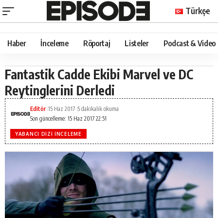
Türkçe
Haber
İnceleme
Röportaj
Listeler
Podcast & Video
Fantastik Cadde Ekibi Marvel ve DC
Reytinglerini Derledi
Editör
15 Haz 2017
5 dakikalık okuma
Son güncelleme: 15 Haz 2017 22:51
YABANCI DIZI İNCELEME