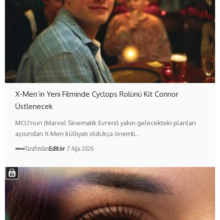
X-Men’in Yeni Filminde Cyclops Rolünü Kit Connor
Üstlenecek
MCU'nun (Marvel Sinematik Evreni) yakın gelecekteki planları
açısından X-Men külliyatı oldukça önemli…
Tarafından
Editör
7 Ağu 2026