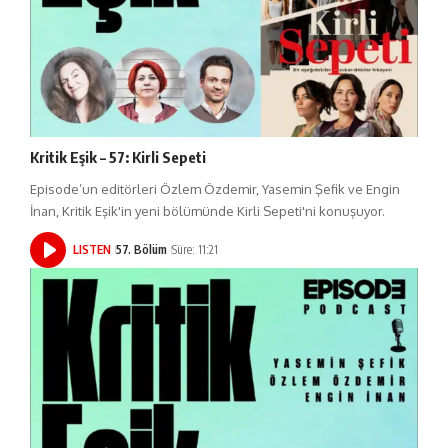
Kritik Eşik – 57: Kirli Sepeti
Episode’un editörleri Özlem Özdemir, Yasemin Şefik ve Engin
İnan, Kritik Eşik'in yeni bölümünde Kirli Sepeti'ni konuşuyor.
LISTEN
57. Bölüm
Süre: 11:21