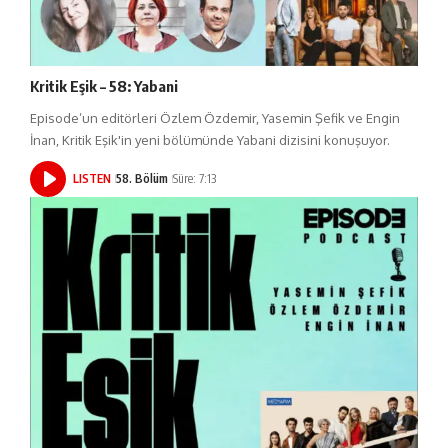
Kritik Eşik – 58: Yabani
Episode’un editörleri Özlem Özdemir, Yasemin Şefik ve Engin
İnan, Kritik Eşik'in yeni bölümünde Yabani dizisini konuşuyor.
LISTEN
58. Bölüm
Süre: 7:13