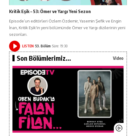
Kritik Eşik – 53: Ömer ve Yargı Yeni Sezon
Episode’un editörleri Özlem Özdemir, Yasemin Şefik ve Engin
İnan, Kritik Eşik'in yeni bölümünde Ömer ve Yargı dizilerinin yeni
sezonları.
LISTEN
53. Bölüm
Süre: 19:30
Son Bölümlerimiz...
Video