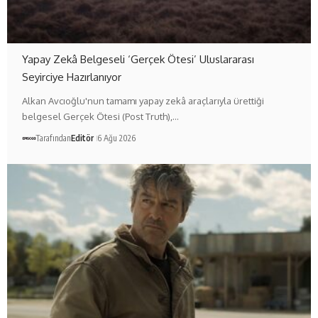
Yapay Zekâ Belgeseli ‘Gerçek Ötesi’ Uluslararası
Seyirciye Hazırlanıyor
Alkan Avcıoğlu'nun tamamı yapay zekâ araçlarıyla ürettiği
belgesel Gerçek Ötesi (Post Truth),…
Tarafından
Editör
6 Ağu 2026