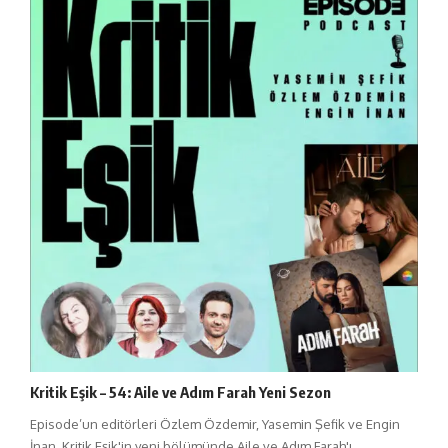
Kritik Eşik – 54: Aile ve Adım Farah Yeni Sezon
Episode’un editörleri Özlem Özdemir, Yasemin Şefik ve Engin
İnan, Kritik Eşik'in yeni bölümünde Aile ve Adım Farah'ı