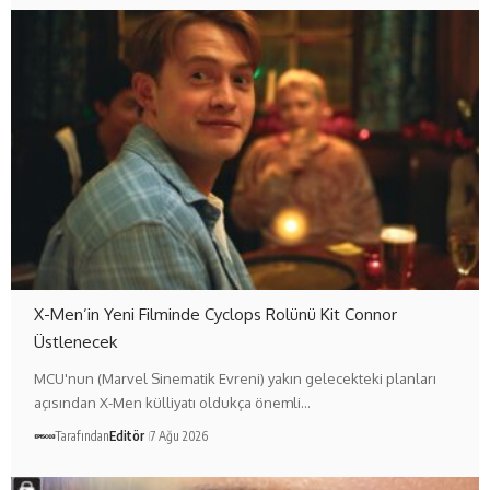
X-Men’in Yeni Filminde Cyclops Rolünü Kit Connor
Üstlenecek
MCU'nun (Marvel Sinematik Evreni) yakın gelecekteki planları
açısından X-Men külliyatı oldukça önemli…
Tarafından
Editör
7 Ağu 2026