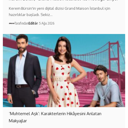
Kerem Bürsin'in yeni dijital dizisi Grand Maison İstanbul için
hazırlıklar başladı. Sekiz…
Tarafından
Editör
5 Ağu 2026
‘Muhtemel Aşk’: Karakterlerin Hikâyesini Anlatan
Makyajlar