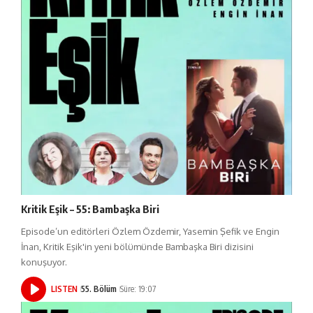
Kritik Eşik – 55: Bambaşka Biri
Episode’un editörleri Özlem Özdemir, Yasemin Şefik ve Engin
İnan, Kritik Eşik'in yeni bölümünde Bambaşka Biri dizisini
konuşuyor.
LISTEN
55. Bölüm
Süre: 19:07