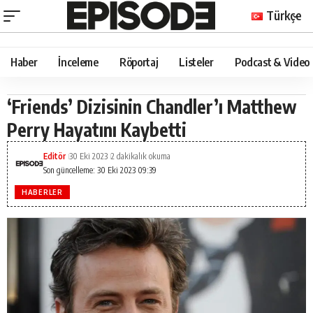
Türkçe
Haber
İnceleme
Röportaj
Listeler
Podcast & Video
‘Friends’ Dizisinin Chandler’ı Matthew
Perry Hayatını Kaybetti
Editör
30 Eki 2023
2 dakikalık okuma
Son güncelleme: 30 Eki 2023 09:39
HABERLER