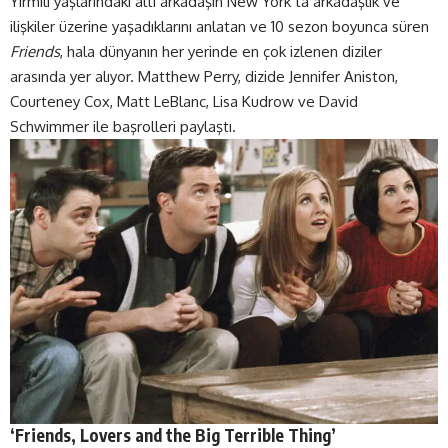
Yirmili yaşlarındaki altı arkadaşın New York’ta arkadaşlık ve
ilişkiler üzerine yaşadıklarını anlatan ve 10 sezon boyunca süren
Friends
, hala dünyanın her yerinde en çok izlenen diziler
arasında yer alıyor. Matthew Perry, dizide Jennifer Aniston,
Courteney Cox, Matt LeBlanc, Lisa Kudrow ve David
Schwimmer ile başrolleri paylaştı.
‘Friends, Lovers and the Big Terrible Thing’