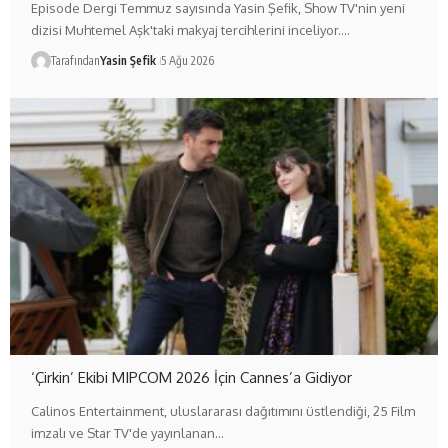
Episode Dergi Temmuz sayısında Yasin Şefik, Show TV'nin yeni
dizisi Muhtemel Aşk'taki makyaj tercihlerini inceliyor.…
Tarafından
Yasin Şefik
5 Ağu 2026
‘Çirkin’ Ekibi MIPCOM 2026 İçin Cannes’a Gidiyor
Calinos Entertainment, uluslararası dağıtımını üstlendiği, 25 Film
imzalı ve Star TV'de yayınlanan…